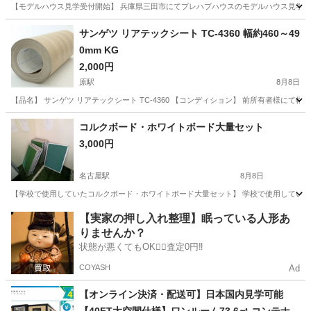
大開口ガラスによる開放的空間 高耐久鋼構造 省エ
【モデルハウス見学受付開始】 兵庫県三田市にてプレハブハウスのモデルハウス見学を
ネ断熱パネル採用 住宅・別荘・店舗・事務所・民
愛知
名古屋市
築地口駅
その他
住宅
サンゲツ リアテックシート TC-4360 幅約460～49
泊施設対応 キッチン・浴室・トイレ設置可能 フル
0mm KG
カスタム対応 間取り変更可能 短納期施工 全国配
2,000円
送対応 工場生産による高品質施工 長期利用可能
原駅
8月8日
木目調外観と白色フレームが調和した高級感あふ
【品名】 サンゲツ リアテックシート TC-4360 【コンディション】 前所有者様にて
れる次世代モジュールハウス
愛知
名古屋市
原駅
その他
コルクボード・ホワイトボード大量セット
3,000円
名古屋駅
8月8日
【学校で使用していたコルクボード・ホワイトボード大量セット】 学校で使用していたコ
愛知
名古屋市
名古屋駅
その他
【実家の押し入れ整理】眠っている人形あ
りませんか？
状態が悪くてもOK🙆‍♀️査定0円‼️
COYASH
Ad
【オンライン決済・配送可】日本国内見学可能