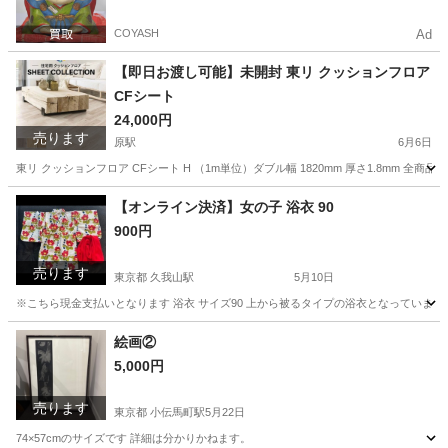
COYASH
Ad
【即日お渡し可能】未開封 東リ クッションフロア
CFシート
24,000円
売ります
原駅
6月6日
東リ クッションフロア CFシート H （1m単位）ダブル幅 1820mm 厚さ1.8mm 全商
愛知
名古屋市
原駅
カーペット/マット/ラグ
東リ
【オンライン決済】女の子 浴衣 90
900円
売ります
東京都 久我山駅
5月10日
※こちら現金支払いとなります 浴衣 サイズ90 上から被るタイプの浴衣となっていま
東京
杉並区
久我山駅
キッズ用品
浴衣
絵画②
5,000円
売ります
東京都 小伝馬町駅
5月22日
74×57cmのサイズです 詳細は分かりかねます。