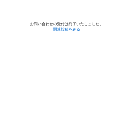
お問い合わせの受付は終了いたしました。
関連投稿をみる
初めての方へ
利用規約
プライバシーポリシー
プライバシー・ステートメント
健全化に資する運用方針
お問い合わせ
運営会社
サイトマップ
ご利用ガイド
フリーワードで探す
PC版で表示
都道府県選択
特定商取引法の表示
利用者情報の外部送信について