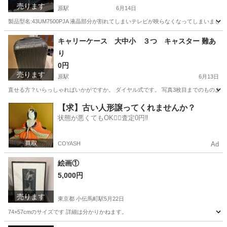
売ります
原駅
6月14日
製品型名:43UM7500PJA 液晶部分が割れてしまいテレビが映らなくなってしまいま
愛知
名古屋市
原駅
カーテン、ブラインド
キャリーケース 大中小 ３つ キャスター 難あ
り
0円
売ります
原駅
6月13日
直せる方？いらっしゃればいかがですか。 ダイヤル式です。 写真3枚目までのものより一回
愛知
名古屋市
原駅
その他
【求】古い人形譲ってくれませんか？
状態が悪くてもOK🙆‍♀️査定0円‼️
COYASH
Ad
絵画①
5,000円
売ります
東京都 小伝馬町駅
5月22日
74×57cmのサイズです 詳細は分かりかねます。