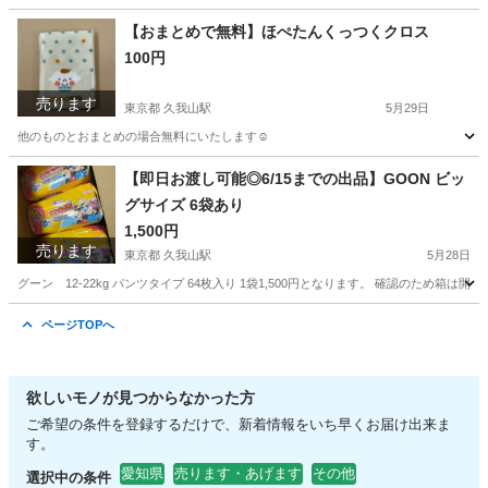
東京
千代田区
小伝馬町駅
ミラー/鏡
【おまとめで無料】ほぺたんくっつくクロス
100円
売ります
東京都 久我山駅
5月29日
他のものとおまとめの場合無料にいたします☺︎
東京
杉並区
久我山駅
その他
無料
【即日お渡し可能◎6/15までの出品】GOON ビッ
グサイズ 6袋あり
1,500円
売ります
東京都 久我山駅
5月28日
グーン 12-22kg パンツタイプ 64枚入り 1袋1,500円となります。 確認のため箱
東京
杉並区
久我山駅
ベビー用品
ページTOPへ
欲しいモノが見つからなかった方
ご希望の条件を登録するだけで、新着情報をいち早くお届け出来ま
す。
愛知県
売ります・あげます
その他
選択中の条件