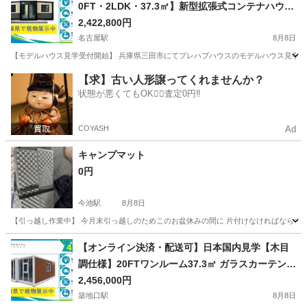
0FT・2LDK・37.3㎡】新型拡張式コンテナハウス
｜ツートンカラー外壁採用・高品質プレハブユニ
2,422,800円
ットハウス｜高断熱・高気密仕様｜住宅・簡易住
名古屋駅
8月8日
宅・別荘・セカンドハウス・事務所・店舗・休憩
【モデルハウス見学受付開始】 兵庫県三田市にてプレハブハウスのモデルハウス見学を
所・職員寮・倉庫・物置対応｜キャンプ場・グラ
愛知
名古屋市
名古屋駅
その他
住宅
【求】古い人形譲ってくれませんか？
ンピング施設・宿泊施設にも最適｜拡張構造によ
状態が悪くてもOK🙆‍♀️査定0円‼️
り広々とした居住空間を実現｜移設可能・短工
期・簡単設置｜キッチン・浴室・トイレ設置可能
COYASH
Ad
｜内外装・間取りフルカスタム対応｜全国配送対
応・短納期相談可能｜・実物確認対応｜メーカー
キャンプマット
直販・次世代モジュールハウス
0円
今池駅
8月8日
【引っ越し作業中】 今月末引っ越しのためこのお盆休みの間に 片付けなければならず、時間
愛知
名古屋市
今池駅
その他
【オンライン決済・配送可】日本国内見学【木目
調仕様】20FTワンルーム37.3㎡ ガラスカーテンウ
ォール採用 拡張式プレハブ住宅 高断熱・移動可能
2,456,000円
対応可能 ホワイトフレーム仕様 モダンデザイン
築地口駅
8月8日