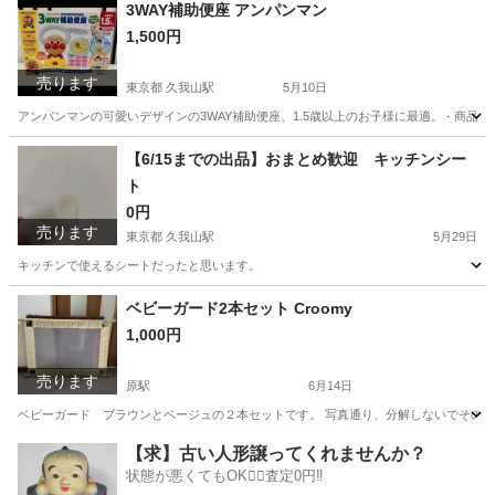
東京
千代田区
小伝馬町駅
その他
3WAY補助便座 アンパンマン
1,500円
売ります
東京都 久我山駅
5月10日
アンパンマンの可愛いデザインの3WAY補助便座、1.5歳以上のお子様に最適。 - 商品名: 3WA
東京
杉並区
久我山駅
ベビー用品
補助便座
【6/15までの出品】おまとめ歓迎 キッチンシー
ト
0円
売ります
東京都 久我山駅
5月29日
キッチンで使えるシートだったと思います。
東京
杉並区
久我山駅
調理器具
シート
ベビーガード2本セット Croomy
1,000円
売ります
原駅
6月14日
ベビーガード ブラウンとベージュの２本セットです。 写真通り、分解しないでそのまま
愛知
名古屋市
原駅
ベビー用品
【求】古い人形譲ってくれませんか？
状態が悪くてもOK🙆‍♀️査定0円‼️