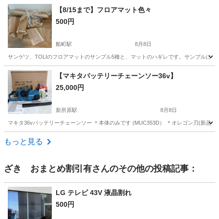
愛知
春日井市
高蔵寺駅
その他
【8/15まで】フロアマット色々
500円
船町駅
8月8日
サンゲツ、TOLIのフロアマットのサンプル5種と、マットのハギレです。サンプルにも取
愛知
豊橋市
船町駅
その他
フロアマット
【マキタバッテリーチェーンソー36v】
25,000円
新所原駅
8月8日
マキタ36vバッテリーチェーンソー ＊本体のみです (MUC353D） ＊オレゴン刃(
愛知
豊橋市
新所原駅
その他
チェーンソー
もっと見る
ざき おまとめ割引有
さんのその他の投稿記事：
LG テレビ 43V 液晶割れ
500円