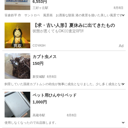
6,553円
三好ヶ丘駅
8月8日
笹倉鉄平 作 サントロペ 風景画 お洒落な額装 港の夜景を描いた美しい風景です。 訳
愛知
みよし市
三好ヶ丘駅
その他
【求・古い人形】夏休みに出てきたもの
状態が悪くてもOK🙆‍♀️査定0円‼️
COYASH
Ad
カブト虫メス
150円
新安城駅
8月8日
飼育していた国産カブトムシの幼虫が無事に成虫となりました。少し多く成虫となりまし
愛知
安城市
新安城駅
その他
カブト虫
ペット用ひんやりベッド
1,000円
高蔵寺駅
8月8日
使用しなくなったので出品致します。