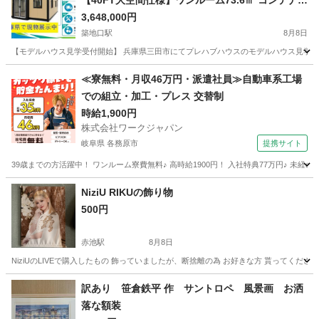
【40FT大空間仕様】ワンルーム73.6㎡ コンテナユ
ニットプレハブハウス 事務所・仮設住宅・店舗・
3,648,000円
職員寮対応 高度カスタム可能 高品質断熱仕様 半
築地口駅
8月8日
日設置可能 移動可能 モジュールハウス 高耐久鋼
【モデルハウス見学受付開始】 兵庫県三田市にてプレハブハウスのモデルハウス見学を
構造 省エネ設計 長期利用対応 工場生産による安
愛知
名古屋市
築地口駅
その他
仮設住宅
≪寮無料・月収46万円・派遣社員≫自動車系工場
定品質 キッチン・浴室・トイレ設置可能 オフィ
での組立・加工・プレス 交替制
ス・宿泊施設・休憩所・展示場・研修施設対応 間
時給1,900円
取り変更対応 フルオーダーメイド可能 全国配送対
株式会社ワークジャパン
応 短納期施工 快適な居住性と優れた機能性を兼ね
岐阜県 各務原市
提携サイト
備えた次世代プレハブ建築
39歳までの方活躍中！ ワンルーム寮費無料♪ 高時給1900円！ 入社特典77万円♪ 未
岐阜
各務原市
その他
NiziU RIKUの飾り物
500円
赤池駅
8月8日
NiziUのLIVEで購入したもの 飾っていましたが、断捨離の為 お好きな方 貰ってください🙇‍
愛知
日進市
赤池駅
その他
飾り物
訳あり 笹倉鉄平 作 サントロペ 風景画 お洒
落な額装