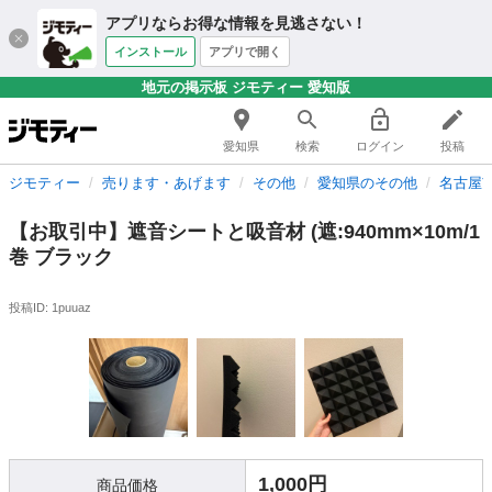
アプリならお得な情報を見逃さない！
インストール
アプリで開く
地元の掲示板 ジモティー 愛知版
愛知県
検索
ログイン
投稿
ジモティー
売ります・あげます
その他
愛知県のその他
名古屋
【お取引中】遮音シートと吸音材 (遮:940mm×10m/1
巻 ブラック
投稿ID: 1puuaz
1,000円
商品価格