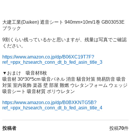
大建工業(Daiken) 遮音シート 940mm×10m/1巻 GB03053E 
ブラック

9割くらい残っているかと思いますが、残量は写真でご確認
ください。

https://www.amazon.co.jp/dp/B06XC19T7F?
ref_=ppx_hzsearch_conn_dt_b_fed_asin_title_3
▼おまけ　吸音材8枚

吸音材 30*30*5cm 吸音パネル 消音 騒音対策 簡易防音 吸音
対策 室内装飾 楽器 壁 部屋 難燃 ウレタンフォーム ウェッジ 
吸音シート 吸音材質 ポリウレタン

https://www.amazon.co.jp/dp/B0BXKNTG5B?
ref_=ppx_hzsearch_conn_dt_b_fed_asin_title_4
投稿者
投稿
70
件