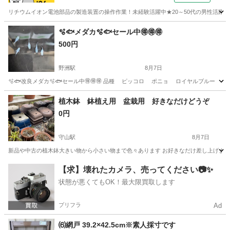
リチウムイオン電池部品の製造装置の操作作業！未経験活躍中★20～50代の男性活躍中
兵庫
南あわじ市
その他
🫧🐟メダカ🫧🐟セール中🉐🉐🉐
500円
野洲駅
8月7日
🫧🐟改良メダカ🫧🐟セール中🉐🉐🉐 品種 ピッコロ ポニョ ロイヤル
滋賀
守山市
野洲駅
その他
メダカ
植木鉢 鉢植え用 盆栽用 好きなだけどうぞ
0円
守山駅
8月7日
新品や中古の植木鉢大きい物から小さい物まで色々あります お好きなだけ差し上げま
滋賀
守山市
守山駅
その他
【求】壊れたカメラ、売ってください📷✨
状態が悪くてもOK！最大限買取します
プリフラ
Ad
⑹網戸 39.2×42.5cm※素人採寸です