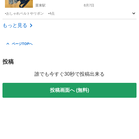
栗東駅
8月7日
•おしゃれベルトやリボン •4点
滋賀
草津市
栗東駅
その他
もっと見る
ページTOPへ
投稿
誰でも今すぐ30秒で投稿出来る
投稿画面へ (無料)