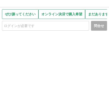
ぜひ譲ってください
オンライン決済で購入希望
まだあります
問合せ
初めての方へ
利用規約
プライバシーポリシー
プライバシー・ステートメント
健全化に資する運用方針
お問い合わせ
運営会社
サイトマップ
ご利用ガイド
フリーワードで探す
PC版で表示
都道府県選択
特定商取引法の表示
利用者情報の外部送信について