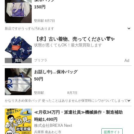
150円
堅田駅
8月7日
新品ですがうっすら汚れあります
滋賀
大津市
堅田駅
その他
汚れ
【求】古い着物、売ってください👘✨
状態が悪くてもOK！最大限買取します
プリフラ
Ad
お話し中)…保冷バッグ
50円
堅田駅
8月7日
かなり大きめ保冷バッグ 使ったことはありませんが保管時にシワがついてしまってい
滋賀
大津市
堅田駅
その他
かなり
≪月収34万円・派遣社員≫機械操作・製造補助
時給1,490円
株式会社BREXA Next
兵庫県 南あわじ市
提携サイト