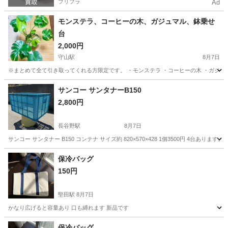
プリフラ
Ad
モンステラ、コーヒーの木、ガジュマル、鉢乗せ
台
2,000円
守山駅
8月7日
※まとめて全て引き取ってくれる方限定です。 ・モンステラ ・コーヒーの木 ・ガジュ
滋賀
守山市
守山駅
その他
サンコー サンタナーB150
2,800円
長谷野駅
8月7日
サンコー サンタナー B150 コンテナ サイズ約 820×570×428 1個3500円 4
滋賀
東近江市
長谷野駅
その他
保冷バッグ
150円
堅田駅
8月7日
かなり広げると容量あり 口も縛れます 新品です
滋賀
大津市
堅田駅
その他
新品
保冷バッグ