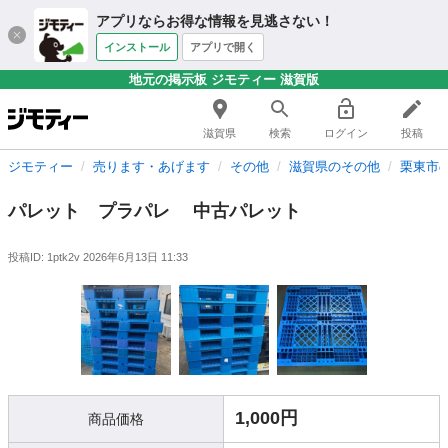
アプリならお得な情報を見逃さない！
インストール
アプリで開く
地元の掲示板 ジモティー 滋賀版
滋賀県
検索
ログイン
投稿
ジモティー
売ります・あげます
その他
滋賀県のその他
栗東市
パレット プラパレ 中古パレット
投稿ID: 1ptk2v
2026年6月13日 11:33
1,000円
商品価格