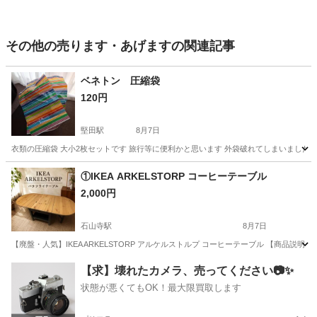
その他の売ります・あげますの関連記事
ベネトン 圧縮袋
120円
堅田駅
8月7日
衣類の圧縮袋 大小2枚セットです 旅行等に便利かと思います 外袋破れてしまいました
滋賀
大津市
堅田駅
その他
①IKEA ARKELSTORP コーヒーテーブル
2,000円
石山寺駅
8月7日
【廃盤・人気】IKEA ARKELSTORP アルケルストルプ コーヒーテーブル 【商品説明】
滋賀
大津市
石山寺駅
その他
ARKELSTORP
【求】壊れたカメラ、売ってください📷✨
状態が悪くてもOK！最大限買取します