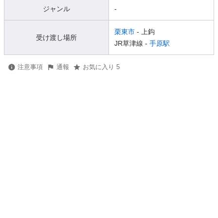
ジャンル
-
栗東市
- 上鈎
受け渡し場所
JR草津線 -
手原駅
注意事項
通報
お気に入り 5