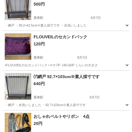
500円
栗東駅
8月7日
・網戸 ・39.2×42.5cm※素人採寸です ・水洗いしました
滋賀
草津市
栗東駅
その他
網戸
FLOUVEILのセカンドバック
120円
栗東駅
8月7日
•FLOUVEILのセカンドバック •マチ7㌢ •35×26㌢くらいの大きさ
滋賀
草津市
栗東駅
その他
⑺網戸 92.7×103cm※素人採寸です
640円
栗東駅
8月7日
・網戸 ・水洗いしました ・92.7×103cm※素人採寸です
滋賀
草津市
栗東駅
その他
網戸
おしゃれベルトやリボン 4点
20円