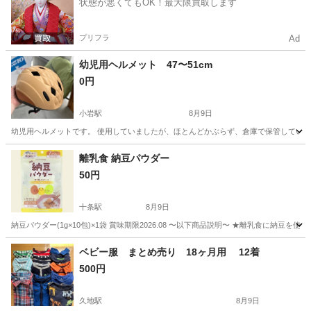
状態が悪くてもOK！最大限買取します
プリフラ
Ad
幼児用ヘルメット 47〜51cm
0円
小岩駅
8月9日
幼児用ヘルメットです。 使用していましたが、ほとんどかぶらず、倉庫で保管していま
東京
江戸川区
小岩駅
キッズ用品
離乳食 納豆パウダー
50円
十条駅
8月9日
納豆パウダー(1g×10包)×1袋 賞味期限2026.08 〜以下商品説明〜 ★離乳食に
東京
北区
十条駅
ベビー用品
納豆
ベビー服 まとめ売り 18ヶ月用 12着
500円
久地駅
8月9日