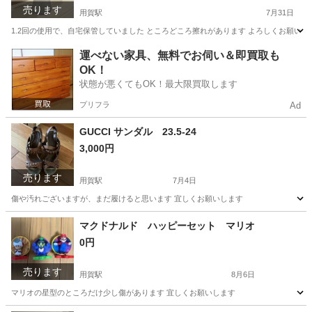
売ります
用賀駅
7月31日
1.2回の使用で、自宅保管していました ところどころ擦れがあります よろしくお願いし
東京
世田谷区
用賀駅
家庭用品
運べない家具、無料でお伺い＆即買取も
OK！
状態が悪くてもOK！最大限買取します
プリフラ
Ad
GUCCI サンダル 23.5-24
3,000円
売ります
用賀駅
7月4日
傷や汚れございますが、まだ履けると思います 宜しくお願いします
東京
世田谷区
用賀駅
靴
マクドナルド ハッピーセット マリオ
0円
売ります
用賀駅
8月6日
マリオの星型のところだけ少し傷があります 宜しくお願いします