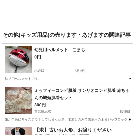
その他(キッズ用品)の売ります・あげますの関連記事
幼児用ヘルメット こまち
0円
小岩駅
8月9日
幼児用ヘルメットです。
東京
江戸川区
小岩駅
キッズ用品
ヘルメット
ミッフィーコンビ肌着 サンリオコンビ肌着 赤ちゃ
んの城短肌着セット
300円
東武練馬駅
8月9日
娘が早めにサイズアウトしてしまった為、水通しのみで未使用のままジップロックにしま
東京
練馬区
東武練馬駅
ベビー用品
コンビ
【求】古いお人形、お譲りください