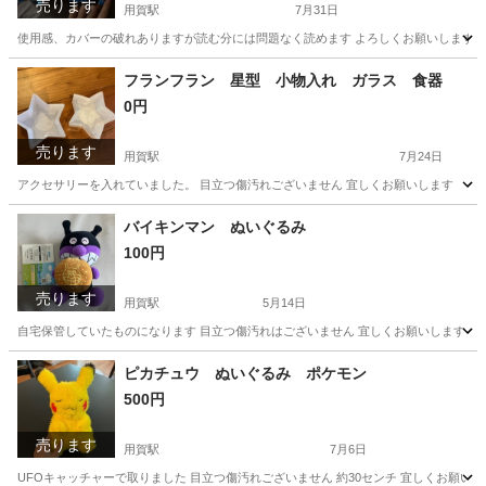
売ります
用賀駅
7月31日
使用感、カバーの破れありますが読む分には問題なく読めます よろしくお願いします
東京
世田谷区
用賀駅
マンガ、コミック、アニメ
フランフラン 星型 小物入れ ガラス 食器
0円
売ります
用賀駅
7月24日
アクセサリーを入れていました。 目立つ傷汚れございません 宜しくお願いします
東京
世田谷区
用賀駅
食器
ガラス
バイキンマン ぬいぐるみ
100円
売ります
用賀駅
5月14日
自宅保管していたものになります 目立つ傷汚れはございません 宜しくお願いします
東京
世田谷区
用賀駅
おもちゃ
バイキンマン
ピカチュウ ぬいぐるみ ポケモン
500円
売ります
用賀駅
7月6日
UFOキャッチャーで取りました 目立つ傷汚れございません 約30センチ 宜しくお願いし