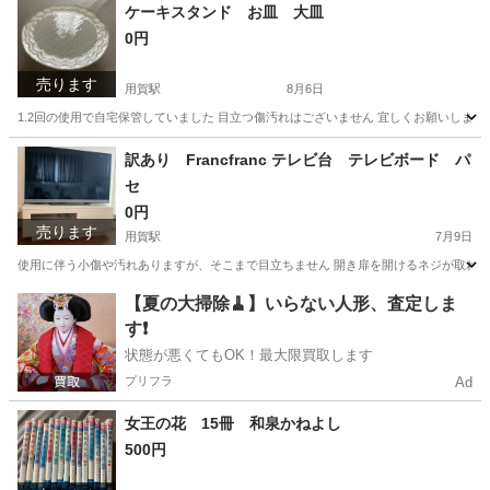
東京
世田谷区
用賀駅
おもちゃ
ケーキスタンド お皿 大皿
0円
売ります
用賀駅
8月6日
1.2回の使用で自宅保管していました 目立つ傷汚れはございません 宜しくお願いします
東京
世田谷区
用賀駅
食器
訳あり Francfranc テレビ台 テレビボード パ
セ
0円
売ります
用賀駅
7月9日
使用に伴う小傷や汚れありますが、そこまで目立ちません 開き扉を開けるネジが取れて
東京
世田谷区
用賀駅
収納家具
Francfranc
【夏の大掃除🧹】いらない人形、査定しま
す❗️
状態が悪くてもOK！最大限買取します
プリフラ
Ad
女王の花 15冊 和泉かねよし
500円