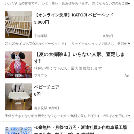
いただきもの古着です。 シミ・ヨレ・色あせ等あります。 気にならない方のみご購入お願いします
東京
世田谷区
久地駅
ベビー用品
【オンライン決済】KATOJI ベビーベッド
3,000円
下赤塚駅
8月9日
70×120サイズ KATOJIのベビーベッドです。 リサイクルショップで購入し、数
東京
板橋区
下赤塚駅
ベビー用品
【夏の大掃除🧹】いらない人形、査定しま
す❗️
状態が悪くてもOK！最大限買取します
プリフラ
Ad
ベビーチェア
0円
喜多見駅
8月9日
子供が大きくなり使う機会がなくなったので無料で差し上げます。5年ほど使用してます
東京
狛江市
喜多見駅
子供用品
≪寮無料・月収43万円・派遣社員≫自動車系工場