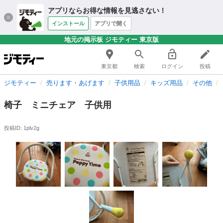
アプリならお得な情報を見逃さない！
インストール
アプリで開く
地元の掲示板 ジモティー 東京版
東京都
検索
ログイン
投稿
ジモティー
売ります・あげます
子供用品
キッズ用品
その他
椅子 ミニチェア 子供用
投稿ID: 1plv2g