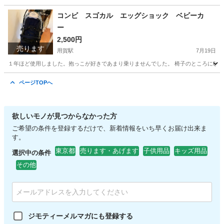
東京
世田谷区
用賀駅
おもちゃ
ピカチュウ
コンビ スゴカル エッグショック ベビーカ
ー
2,500円
売ります
用賀駅
7月19日
１年ほど使用しました。抱っこが好きであまり乗りませんでした。 椅子のところに砂が
東京
世田谷区
用賀駅
ベビー用品
ページTOPへ
欲しいモノが見つからなかった方
ご希望の条件を登録するだけで、新着情報をいち早くお届け出来ま
す。
東京都
売ります・あげます
子供用品
キッズ用品
選択中の条件
その他
ジモティーメルマガにも登録する