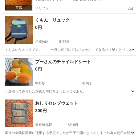
プリフラ
Ad
くもん リュック
0円
相模原駅
8月9日
くもんのリュックです。 一度も使用しておりません。できるだけ早くとりにきてくれ
東京
町田市
相模原駅
キッズ用品
リュック
プーさんのチャイルドシート
0円
中野駅
8月9日
一度洗ってみましたが真ん中にちょっとシミがあり。
東京
中野区
中野駅
ベビー用品
おしりセレブウェット
200円
東武練馬駅
8月9日
産後の会陰切開後に使用する予定でしたが帝王切開になってしまった為未使用未開封にな