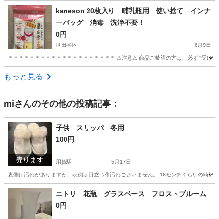
東京
練馬区
東武練馬駅
産後用品
トイレ
kaneson 20枚入り 哺乳瓶用 使い捨て インナ
ーバッグ 消毒 洗浄不要！
0円
世田谷区
8月9日
＊＊＊＊＊＊＊＊＊＊＊＊＊＊＊＊＊＊＊＊ ⚠︎注意⚠︎ 商品ご希望の方は、必ず "受け取り
東京
世田谷区
ベビー用品
もっと見る
mi
さんのその他の投稿記事：
子供 スリッパ 冬用
100円
売ります
用賀駅
5月17日
裏側は汚れがありますが、表側は目立つ傷汚れございません。 16センチくらいの時購
東京
世田谷区
用賀駅
キッズ用品
汚れ
ニトリ 花瓶 グラスベース フロストブルーム
0円