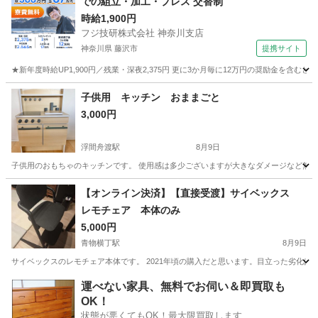
での組立・加工・プレス 交替制
時給1,900円
フジ技研株式会社 神奈川支店
神奈川県 藤沢市
提携サイト
★新年度時給UP1,900円／残業・深夜2,375円 更に3か月毎に12万円の奨励金を含む
神奈川
藤沢市
その他
子供用 キッチン おままごと
3,000円
浮間舟渡駅
8月9日
子供用のおもちゃのキッチンです。 使用感は多少ございますが大きなダメージなど無く 
東京
北区
浮間舟渡駅
キッズ用品
ネジ
【オンライン決済】【直接受渡】サイベックス
レモチェア 本体のみ
5,000円
青物横丁駅
8月9日
サイベックスのレモチェア本体です。 2021年頃の購入だと思います。目立った劣化は
東京
品川区
青物横丁駅
キッズ用品
レモチェア
運べない家具、無料でお伺い＆即買取も
OK！
状態が悪くてもOK！最大限買取します