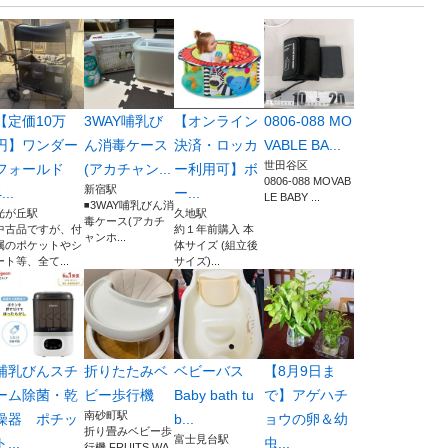
【定価10万
3WAY哺乳び
【オンライン
0806-088 MO
円】ワンダー
ん消毒ケース
決済・ロッカ
VABLE BA...
世田谷区
フォールド
(アカチャン...
ー利用可】ボ
0806-088 MOVAB
新宿駅
...
ー...
LE BABY ...
◾️3WAY哺乳びん消
光が丘駅
久地駅
毒ケース(アカチ
中古品ですが、付
約１年前購入 本
ャンホ...
属のポケットやシ
体サイズ (組立後
ート等、全て...
サイズ)...
哺乳びんスチ
折りたたみベ
ベビーバス
【8月9日ま
ーム除菌・乾
ビー歩行機
Baby bath tu
で】アゲハチ
南砂町駅
燥器 ポチッ
b...
ョウの卵＆幼
折り畳みベビー歩
富士見台駅
ト...
虫...
行機 FRUITS WA