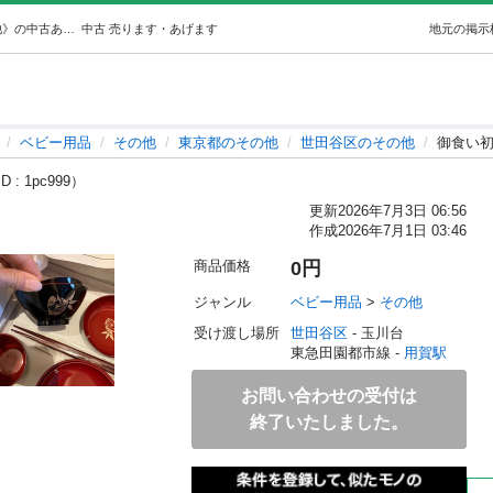
御食い初め食器日枝神社 (mi) 用賀のベビー用品《その他》の中古あげます・譲ります｜ジモティーで不用品の処分
中古
売ります・あげます
地元の掲示
ベビー用品
その他
東京都のその他
世田谷区のその他
御食い
 : 1pc999）
更新
2026年7月3日 06:56
作成
2026年7月1日 03:46
商品価格
0円
ジャンル
ベビー用品
 > 
その他
受け渡し場所
世田谷区
 - 玉川台
東急田園都市線 - 
用賀駅
お問い合わせの受付は
終了いたしました。