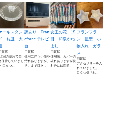
ケーキスタン
訳あり Fran
女王の花 15
フランフラ
ド お皿 大
cfranc テレビ
冊 和泉かね
ン 星型 小
皿
台...
よし
物入れ ガラ
用賀駅
用賀駅
用賀駅
ス ...
1.2回の使用で自
使用に伴う小傷や
使用感、カバーの
用賀駅
宅保管していまし
汚れありますが、
破れありますが読
アクセサリーを入
た 目立つ...
そこまで目立...
む分には問題...
れていました。
目立つ傷汚れ...