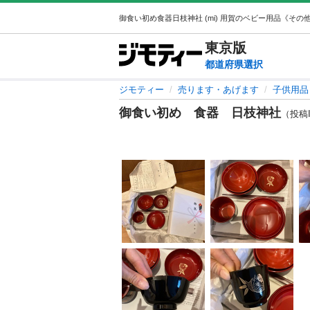
東京
版
都道府県選択
ジモティー
売ります・あげます
子供用品
御食い初め 食器 日枝神社
（投稿ID