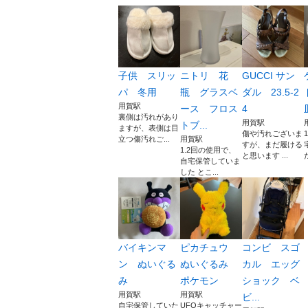
子供 スリッ
ニトリ 花
GUCCI サン
パ 冬用
瓶 グラスベ
ダル 23.5-2
用賀駅
ース フロス
4
裏側は汚れがあり
用賀駅
トブ...
ますが、表側は目
傷や汚れございま
立つ傷汚れご...
用賀駅
すが、まだ履ける
1.2回の使用で、
と思います ...
自宅保管していま
した とこ...
バイキンマ
ピカチュウ
コンビ スゴ
ン ぬいぐる
ぬいぐるみ
カル エッグ
み
ポケモン
ショック ベ
用賀駅
用賀駅
ビ...
自宅保管していた
UFOキャッチャー