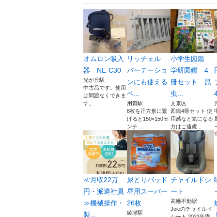
オムロン吸入
リッチェル
小学生図鑑
器 NE-C30
パーテーショ
学研図鑑 4
光が丘駅
ンにも使える
冊セット 昆
中古品です。使用
ベ...
虫...
4
は問題なくできま
す。
用賀駅
文京区
8枚を正方形に繋
図鑑4冊セット 使
げると150×150セ
用感など気になる
ンチ ...
方はご遠慮...
≪月収22万
尿とりパッド
チャイルドシ
円・派遣社員
昼用スーパー
ート
高幡不動駅
≫機械操作・
26枚
Joieのチャイルド
綾瀬駅
製...
シート 2021年購