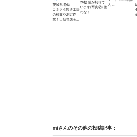
26枚 袋が切れて
茨城県 静駅
入 ...
います(写真②) 使
コネクタ製造工場
わなく...
の検査や測定作
業！日勤専属＆...
mi
さんのその他の投稿記事：