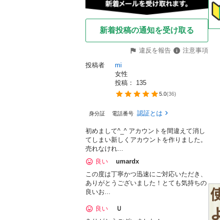
新着投稿の通知を受け取る
違反を報告
注意事項
投稿者
mi
女性
投稿： 
135
5.0
(
36
)
認証とは
身分証
電話番号
初めまして^_^ アカウントを間違えて消し
てしまい新しくアカウントを作りました。
売れなけれ...
良い
umardx
この度は丁寧かつ迅速にご対応いただき、
ありがとうございました！とても気持ちの
良いお...
良い
Ｕ