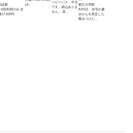
ベビーバス、中古
駒込駅
LK...
都立大学駅
です。箱はありま
4-5回利用のみ 定
8月5日、自宅の夏
せん。 直...
価17,500円
みかんを剪定した
際みつけた...