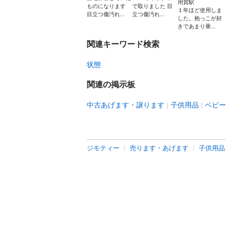
用賀駅
ものになります
で取りました 目
１年ほど使用しま
目立つ傷汚れ...
立つ傷汚れ...
した。抱っこが好
きであまり乗...
関連キーワード検索
状態
関連の掲示板
中古あげます・譲ります
子供用品
ベビー
ジモティー
売ります・あげます
子供用品