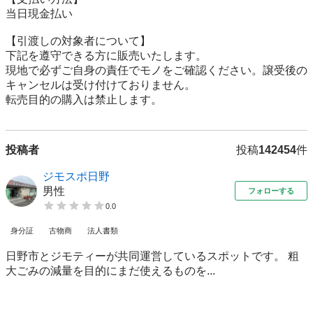
当日現金払い

【引渡しの対象者について】

下記を遵守できる⽅に販売いたします。

現地で必ずご⾃⾝の責任でモノをご確認ください。譲受後の
キャンセルは受け付けておりません。

転売⽬的の購⼊は禁⽌します。
投稿者
投稿
142454
件
ジモスポ日野
男性
フォローする
0.0
身分証
古物商
法人書類
日野市とジモティーが共同運営しているスポットです。 粗
⼤ごみの減量を⽬的にまだ使えるものを...