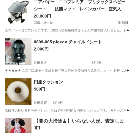
エアバギー ココプレミア ブリタックスベビー
シート 抗菌マット レインカバー 空気入
れ ボトルホルダー セット
20,000円
武蔵小金井駅
8月9日
エアバギーココプレミアです。 2021.6頃錦糸町の赤ちゃん本舗で購入しました。 (
東京
小金井市
武蔵小金井駅
ベビー用品
ココプレミア
0809-065 pigeon チャイルドシート
2,000円
世田谷区
8月9日
★★★★★ ご自宅にある不要品を是非世田谷区不要品持ち込みスポットへお持ち込みしません
東京
世田谷区
ベビー用品
pigeon
円座クッション
500円
世田谷駅
8月9日
肌触りの良い素材を使用した、重ねて使用可能な円座クッションです。 赤ちゃん本舗で
東京
世田谷区
世田谷駅
産後用品
【夏の大掃除🧹】いらない人形、査定しま
す❗️