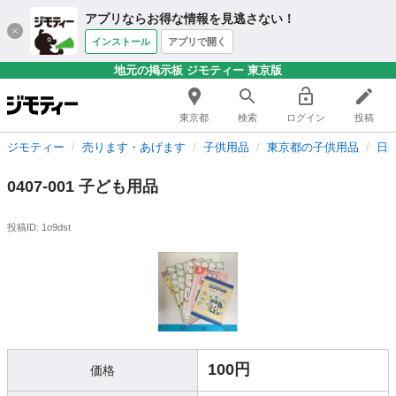
アプリならお得な情報を見逃さない！
インストール
アプリで開く
地元の掲示板 ジモティー 東京版
東京都
検索
ログイン
投稿
ジモティー
売ります・あげます
子供用品
東京都の子供用品
日
0407-001 子ども用品
投稿ID: 1o9dst
100円
価格