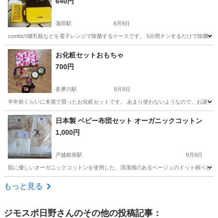
640円
蒲田駅
8月9日
combiの哺乳瓶などを電子レンジで除菌するケースです。 5分間チンするだけで除菌が
東京
大田区
蒲田駅
ベビー用品
combi
お化粧セットおもちゃ
700円
多摩川駅
8月9日
半年前くらいに本屋で買ったお化粧セットです。 あまり使わないようなので、お譲りし
東京
大田区
多摩川駅
キッズ用品
日本製 ベビー布団セット オーガニックコットン
1,000円
戸越銀座駅
8月9日
肌に優しいオーガニックコットンを使用した、清潔感のあるベージュのドット柄ベビー布団セットです
東京
品川区
戸越銀座駅
ベビー用品
もっと見る
ジモスポ日野
さんのその他の投稿記事：