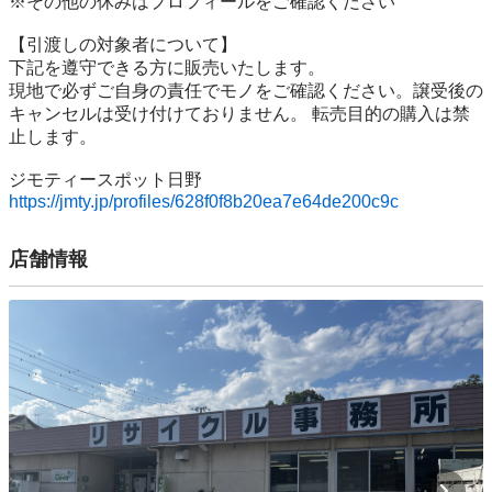
※その他の休みはプロフィールをご確認ください

【引渡しの対象者について】

下記を遵守できる⽅に販売いたします。

現地で必ずご⾃⾝の責任でモノをご確認ください。譲受後の
キャンセルは受け付けておりません。 転売⽬的の購⼊は禁
⽌します。

https://jmty.jp/profiles/628f0f8b20ea7e64de200c9c
店舗情報