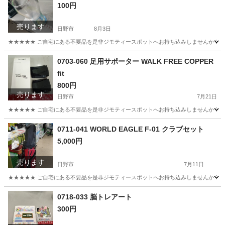
100円
売ります
日野市
8月3日
★★★★★ ご自宅にある不要品を是非ジモティースポットへお持ち込みしませんか？ 家電や家具
東京
日野市
食器
現地
0703-060 足用サポーター WALK FREE COPPER
fit
800円
売ります
日野市
7月21日
★★★★★ ご自宅にある不要品を是非ジモティースポットへお持ち込みしませんか？ 家電や家具
東京
日野市
その他
現地
0711-041 WORLD EAGLE F-01 クラブセット
5,000円
売ります
日野市
7月11日
★★★★★ ご自宅にある不要品を是非ジモティースポットへお持ち込みしませんか？ 家電や家具
東京
日野市
ゴルフ
0718-033 脳トレアート
300円