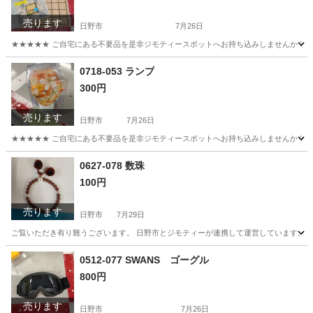
売ります
日野市
7月26日
★★★★★ ご自宅にある不要品を是非ジモティースポットへお持ち込みしませんか？ 家電や家具
東京
日野市
ボードゲーム
現地
0718-053 ランプ
300円
売ります
日野市
7月26日
★★★★★ ご自宅にある不要品を是非ジモティースポットへお持ち込みしませんか？ 家電や家具
東京
日野市
照明器具
現地
0627-078 数珠
100円
売ります
日野市
7月29日
ご覧いただき有り難うございます。 日野市とジモティーが連携して運営しています。 粗
東京
日野市
アクセサリー
現地
0512-077 SWANS ゴーグル
800円
売ります
日野市
7月26日