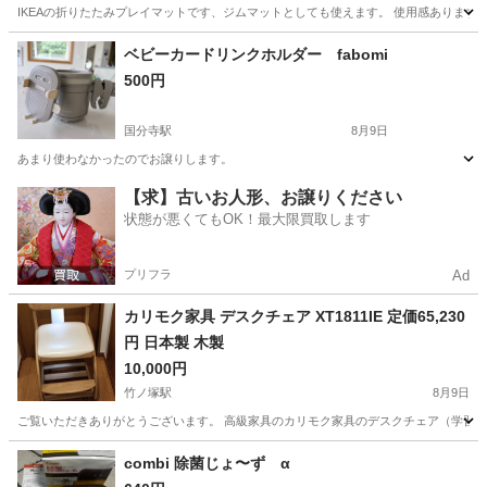
IKEAの折りたたみプレイマットです、ジムマットとしても使えます。 使用感あります。 
東京
杉並区
浜田山駅
キッズ用品
ベビーカードリンクホルダー fabomi
500円
国分寺駅
8月9日
あまり使わなかったのでお譲りします。
東京
小金井市
国分寺駅
ベビー用品
【求】古いお人形、お譲りください
状態が悪くてもOK！最大限買取します
プリフラ
Ad
カリモク家具 デスクチェア XT1811IE 定価65,230
円 日本製 木製
10,000円
竹ノ塚駅
8月9日
ご覧いただきありがとうございます。 高級家具のカリモク家具のデスクチェア（学習椅子
東京
足立区
竹ノ塚駅
キッズ用品
カリモク家具
combi 除菌じょ〜ず α