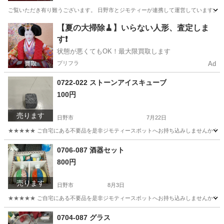
ご覧いただき有り難うございます。 日野市とジモティーが連携して運営しています。 粗
東京
日野市
スポーツ
【夏の大掃除🧹】いらない人形、査定しま
す❗️
状態が悪くてもOK！最大限買取します
プリフラ
Ad
0722-022 ストーンアイスキューブ
100円
売ります
日野市
7月22日
★★★★★ ご自宅にある不要品を是非ジモティースポットへお持ち込みしませんか？ 家電や家具
東京
日野市
食器
現地
0706-087 酒器セット
800円
売ります
日野市
8月3日
★★★★★ ご自宅にある不要品を是非ジモティースポットへお持ち込みしませんか？ 家電や家具
東京
日野市
食器
現地
0704-087 グラス