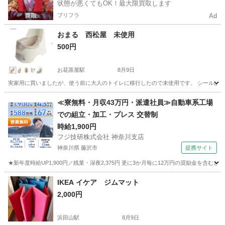
状態が悪くてもOK！最大限買取します
プリフラ
Ad
おまる 西松屋 未使用
500円
お花茶屋駅
8月9日
実家用に買いましたが、使う前に大人のトイレに移行したので未使用です。 シールは
東京
葛飾区
お花茶屋駅
ベビー用品
≪寮無料・月収43万円・派遣社員≫自動車系工場
での組立・加工・プレス 交替制
時給1,900円
フジ技研株式会社 神奈川支店
神奈川県 藤沢市
提携サイト
★新年度時給UP1,900円／残業・深夜2,375円 更に3か月毎に12万円の奨励金を含む
神奈川
藤沢市
その他
IKEA イケア ジムマット
2,000円
浜田山駅
8月9日