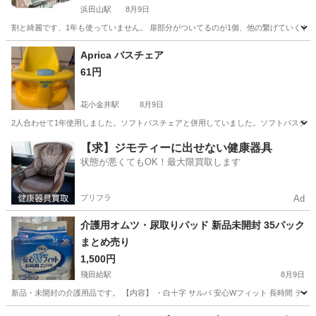
浜田山駅
8月9日
割と綺麗です、1年も使っていません。 扉部分がついてるのが1個、他の繋げていくもの
東京
杉並区
浜田山駅
ベビー用品
サークル
Aprica バスチェア
61円
花小金井駅
8月9日
2人合わせて1年使用しました。ソフトバスチェアと併用していました。ソフトバスチェ
東京
小平市
花小金井駅
ベビー用品
【求】ジモティーに出せない健康器具
状態が悪くてもOK！最大限買取します
プリフラ
Ad
介護用オムツ・尿取りパッド 新品未開封 35パック
まとめ売り
1,500円
飛田給駅
8月9日
新品・未開封の介護用品です。 【内容】 ・白十字 サルバ 安心Wフィット 長時間 テープ止
東京
府中市
飛田給駅
子供用品