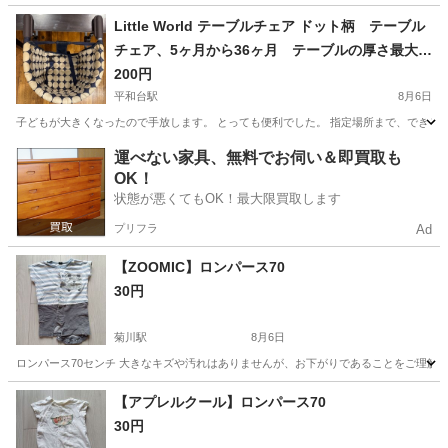
東京
江戸川区
一之江駅
キッズ用品
ねんど
Little World テーブルチェア ドット柄 テーブル
チェア、5ヶ月から36ヶ月 テーブルの厚さ最大4
0mm 離乳食 椅子
200円
平和台駅
8月6日
子どもが大きくなったので手放します。 とっても便利でした。 指定場所まで、できる
東京
練馬区
平和台駅
ベビー用品
離乳食
運べない家具、無料でお伺い＆即買取も
OK！
状態が悪くてもOK！最大限買取します
プリフラ
Ad
【ZOOMIC】ロンパース70
30円
菊川駅
8月6日
ロンパース70センチ 大きなキズや汚れはありませんが、お下がりであることをご理解
東京
墨田区
菊川駅
ベビー用品
ロンパース
【アプレルクール】ロンパース70
30円