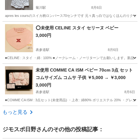
菊川駅
8月6日
apres les coursのスイカ柄ロンパース70センチです 元々真っ白ではなくほん
東京
墨田区
菊川駅
ベビー用品
ロンパース
⭕️未使用 CELINE スタイ セリーヌ ベビー
3,000円
表参道駅
8月6日
■CELINE : スタイ ・綿 : 100% ■ノークレーム・ノーリターンでお願いしま
東京
渋谷区
表参道駅
ベビー用品
ウィルキンソン
未使用 COMME CA ISM ベビー 70cm 3点 セット
コムサイズム コムサ 子供 ￥5,000 → ￥3,000
3,000円
表参道駅
8月6日
■COMME CA ISM : 3点セット(未使用品) ・上衣 : 綿80% ポリエステル 20% ・グレコロン
東京
渋谷区
表参道駅
子供用品
ベビー
もっと見る
ジモスポ日野
さんのその他の投稿記事：