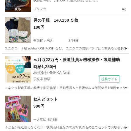
状態が悪くてもOK！最大限買取します
プリフラ
Ad
男の子服 140.150 ５枚
100円
聖蹟桜ヶ丘駅
8月6日
ユニクロ ２枚 adidas OSHKOSH など。 ユニクロの防寒パンツは１枚あると便利です
東京
多摩市
聖蹟桜ヶ丘駅
キッズ用品
ユニクロ
≪月収22万円・派遣社員≫機械操作・製造補助
時給1,250円
株式会社BREXA Next
茨城県 静駅
提携サイト
コネクタ製造工場の検査や測定作業！日勤専属＆土日祝休み＆年間休日128日★クリーン
茨城
常陸大宮市
静駅
その他
ねんどセット
300円
一之江駅
8月6日
子どもが最近使わなくなり、状態も綺麗なのでお写真のもの全てセットでお取引いたします！ 