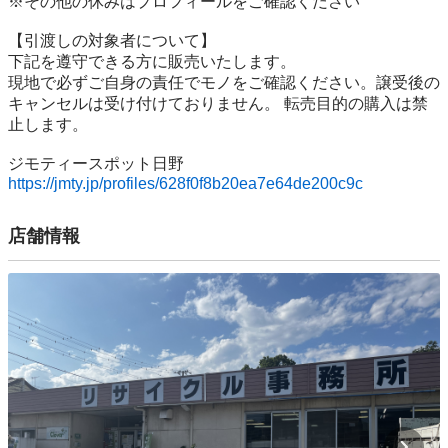
※その他の休みはプロフィールをご確認ください

【引渡しの対象者について】

下記を遵守できる⽅に販売いたします。

現地で必ずご⾃⾝の責任でモノをご確認ください。譲受後の
キャンセルは受け付けておりません。 転売⽬的の購⼊は禁
⽌します。

https://jmty.jp/profiles/628f0f8b20ea7e64de200c9c
店舗情報