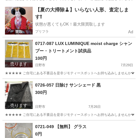
東京
日野市
服/ファッション
【夏の大掃除🧹】いらない人形、査定しま
す❗️
状態が悪くてもOK！最大限買取します
プリフラ
Ad
0717-087 LUX LUMINIQUE moist charge シャン
プー・トリートメント試供品
100円
売ります
日野市
7月29日
★★★★★ ご自宅にある不要品を是非ジモティースポットへお持ち込みしませんか？ 家電や家具
東京
日野市
ヘアケア
現地
0726-057 日除け サンシェード 黒
300円
売ります
日野市
7月26日
★★★★★ ご自宅にある不要品を是非ジモティースポットへお持ち込みしませんか？ 家電や家具
東京
日野市
その他
サンシェード
0721-049 【無料】 グラス
0円