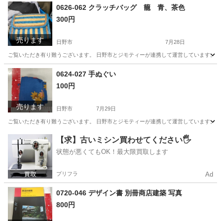
0626-062 クラッチバッグ 籠 青、茶色
300円
売ります
日野市
7月28日
ご覧いただき有り難うございます。 日野市とジモティーが連携して運営しています。 粗
東京
日野市
バッグ
現地
0624-027 手ぬぐい
100円
売ります
日野市
7月29日
ご覧いただき有り難うございます。 日野市とジモティーが連携して運営しています。 粗
東京
日野市
小物
現地
【求】古いミシン買わせてください🖐️
状態が悪くてもOK！最大限買取します
プリフラ
Ad
0720-046 デザイン書 別冊商店建築 写真
800円