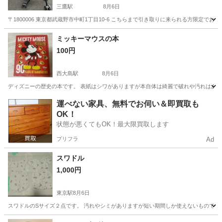
三鷹駅
8月6日
〒1800006 東京都武蔵野市中町1丁目10-6 こちらまで引き取りに来られる方限定で
東京
武蔵野市
三鷹駅
ベビー用品
ミッキーマウスの本
100円
西大島駅
8月6日
ディズニーの歴史の本です。 表紙はシワがありますが本自体は綺麗で破れや汚れはあり
東京
江東区
西大島駅
その他
ミッキーマウス
運べない家具、無料でお伺い＆即買取も
OK！
状態が悪くてもOK！最大限買取します
プリフラ
Ad
スワドル
1,000円
東京駅
8月6日
スワドルのSサイズ２点です。 汚れやシミがありますが短い期間しか使えないものです
東京
江戸川区
東京駅
ベビー用品
スワドル