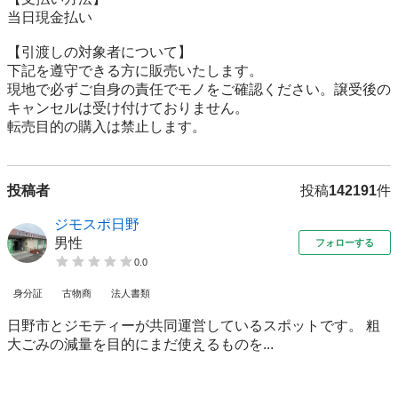
当日現金払い

【引渡しの対象者について】

下記を遵守できる⽅に販売いたします。

現地で必ずご⾃⾝の責任でモノをご確認ください。譲受後の
キャンセルは受け付けておりません。

転売⽬的の購⼊は禁⽌します。
投稿者
投稿
142191
件
ジモスポ日野
男性
フォローする
0.0
身分証
古物商
法人書類
日野市とジモティーが共同運営しているスポットです。 粗
⼤ごみの減量を⽬的にまだ使えるものを...