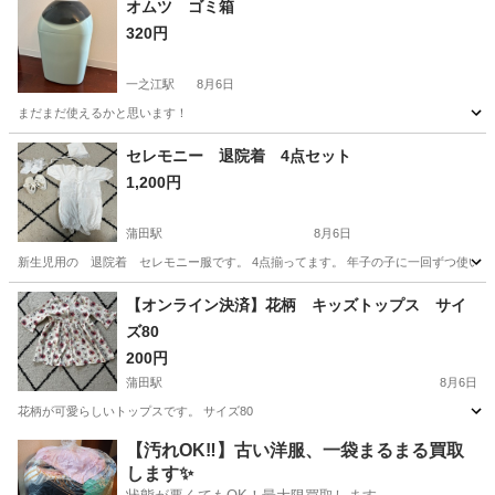
オムツ ゴミ箱
320円
一之江駅
8月6日
まだまだ使えるかと思います！
東京
江戸川区
一之江駅
ベビー用品
オムツ
セレモニー 退院着 4点セット
1,200円
蒲田駅
8月6日
新生児用の 退院着 セレモニー服です。 4点揃ってます。 年子の子に一回ずつ使いました
東京
大田区
蒲田駅
ベビー用品
【オンライン決済】花柄 キッズトップス サイ
ズ80
200円
蒲田駅
8月6日
花柄が可愛らしいトップスです。 サイズ80
東京
大田区
蒲田駅
ベビー用品
花柄
【汚れOK‼️】古い洋服、一袋まるまる買取
します✨