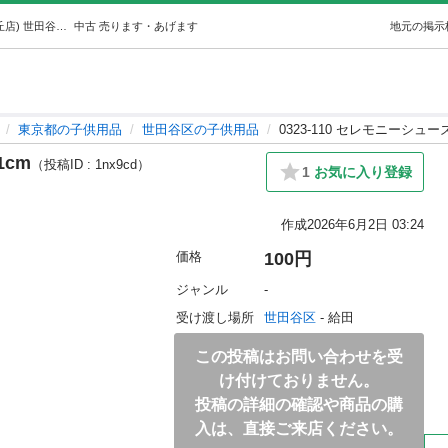
0323-110 セレモニーシューズ21cm (ジモスポ調布緑ケ丘店) 世田谷の子供用品の中古あげます・譲ります｜ジモティーで不用品の処分
中古
売ります・あげます
地元の掲示
東京都の子供用品
世田谷区の子供用品
0323-110 セレモニーシュー
1cm
（投稿ID : 1nx9cd）
1
お気に入り登録
作成
2026年6月2日 03:24
価格
100円
ジャンル
-
受け渡し場所
世田谷区
 - 給田
この投稿はお問い合わせを受
け付けておりません。
投稿の詳細の確認や商品の購
入は、直接ご来店ください。