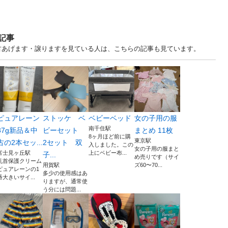
記事
東京 中古あげます・譲りますを見ている人は、こちらの記事も見ています。
ピュアレーン
ストッケ ベ
ベビーベッド
女の子用の服
南千住駅
37g新品＆中
ビーセット
まとめ 11枚
8ヶ月ほど前に購
東京駅
古の2本セッ...
2セット 双
入しました。この
女の子用の服まと
富士見ヶ丘駅
上にベビー布...
子...
め売りです（サイ
乳首保護クリーム
用賀駅
ズ60〜70...
ピュアレーンの1
多少の使用感はあ
番大きいサイ...
りますが、通常使
う分には問題...