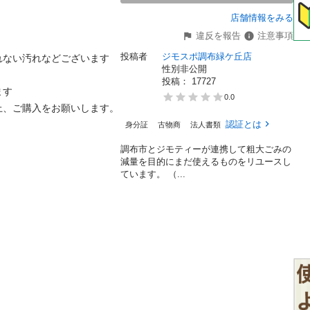
店舗情報をみる
違反を報告
注意事項
投稿者
ジモスポ調布緑ケ丘店
ない汚れなどございます

性別非公開
投稿： 
17727


0.0
ご購入をお願いします。

認証とは
身分証
古物商
法人書類
調布市とジモティーが連携して粗⼤ごみの
減量を⽬的にまだ使えるものをリユースし
ています。 （...