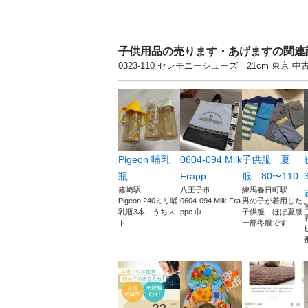
子供用品の売ります・あげますの関連
0323-110 セレモニーシューズ 21cm 
Pigeon 哺乳
0604-094 Milk
子供服 夏
瓶
Frapp...
服 80〜110
篠崎駅
八王子市
練馬春日町駅
Pigeon 240ミリ哺
0604-094 Milk Fra
男の子が着用した
乳瓶3本 うちス
ppe 巾...
子供服 ほぼ夏服
ト...
一部冬服です...