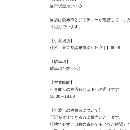
当⽇現⾦払いのみ

当店は調布市とジモティーが連携して、ま
り組んでいます。

【引渡場所】

住所：東京都調布市緑ケ丘２丁目60−8

【駐⾞場】

駐車場台数：3台

【営業時間】

引き取りの対応時間は下記の通りです

10:00～18:00

【引渡しの対象者について】

下記を遵守できる⽅に販売いたします。

現地で必ずご⾃⾝の責任でモノをご確認く