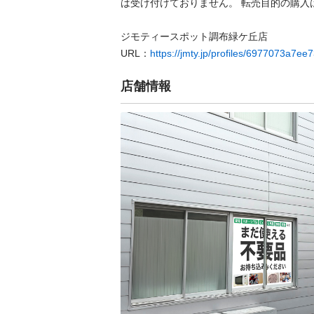
は受け付けておりません。 転売⽬的の購⼊は禁
ジモティースポット調布緑ケ丘店

URL：
https://jmty.jp/profiles/6977073a7e
店舗情報