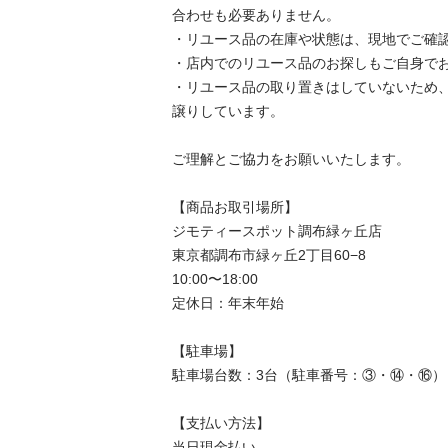
合わせも必要ありません。

・リユース品の在庫や状態は、現地でご確認
・店内でのリユース品のお探しもご自身でお
・リユース品の取り置きはしていないため
譲りしています。

ご理解とご協力をお願いいたします。

【商品お取引場所】

ジモティースポット調布緑ヶ丘店

東京都調布市緑ヶ丘2丁目60−8

10:00〜18:00

定休日：年末年始

【駐⾞場】

駐車場台数：3台（駐車番号：③・⑭・⑯）

【⽀払い⽅法】

当日現金払い
