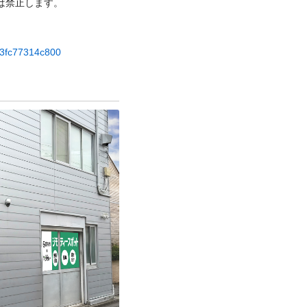
⽌します。

e73fc77314c800