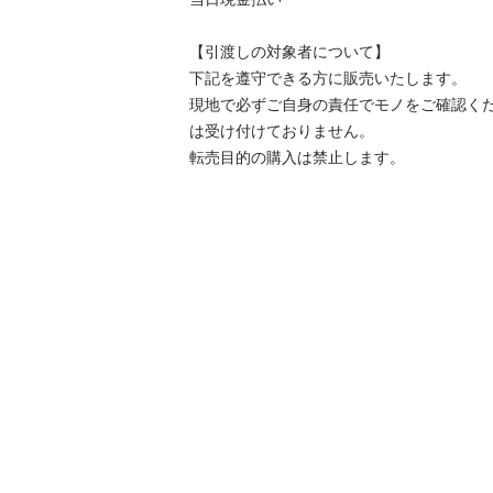
【引渡しの対象者について】

下記を遵守できる⽅に販売いたします。

現地で必ずご⾃⾝の責任でモノをご確認く
は受け付けておりません。

転売⽬的の購⼊は禁⽌します。