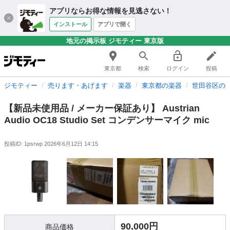
アプリならお得な情報を見逃さない！
インストール
アプリで開く
地元の掲示板 ジモティー 東京版
東京都
検索
ログイン
投稿
ジモティー
売ります・あげます
楽器
東京都の楽器
世田谷区の
【新品未使用品 / メーカー保証あり】 Austrian
Audio OC18 Studio Set コンデンサーマイク mic
投稿ID: 1psrwp
2026年6月12日 14:15
90,000円
商品価格