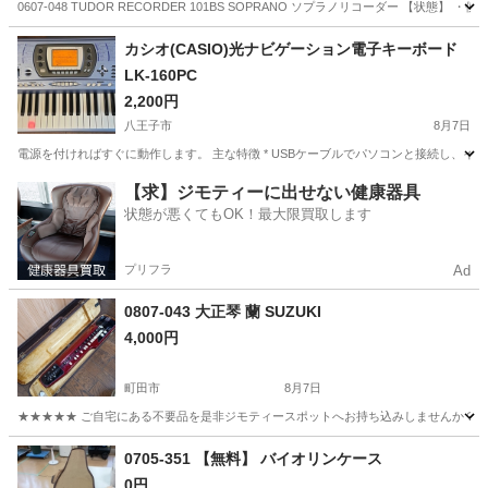
0607-048 TUDOR RECORDER 101BS SOPRANO ソプラノリコーダー 
東京
世田谷区
管楽器、笛、ハーモニカ
TUDOR
カシオ(CASIO)光ナビゲーション電子キーボード
LK-160PC
2,200円
八王子市
8月7日
電源を付ければすぐに動作します。 主な特徴 * USBケーブルでパソコンと接続し、イン
東京
八王子市
鍵盤楽器、ピアノ
【求】ジモティーに出せない健康器具
状態が悪くてもOK！最大限買取します
プリフラ
Ad
0807-043 大正琴 蘭 SUZUKI
4,000円
町田市
8月7日
★★★★★ ご自宅にある不要品を是非ジモティースポットへお持ち込みしませんか？ 家
東京
町田市
その他
SUZUKI
0705-351 【無料】 バイオリンケース
0円