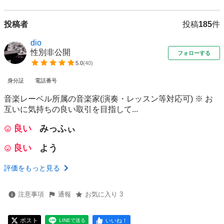
投稿者
投稿
185
件
dio
性別非公開
フォローする
5.0
(
40
)
身分証
電話番号
音楽レーベル所属の音楽家(演奏・レッスン等対応可) ※ お
互いに気持ちの良い取引を目指して...
良い
みっふぃ
良い
よう
評価をもっと見る
注意事項
通報
お気に入り 3
ポスト
いいね！
LINEで送る