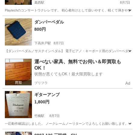
葛西駅
8月7日
Playtechのコンサートウクレレです。 初心者向けとして扱いやすく、軽くて弾きや
東京
江戸川区
葛西駅
弦楽器、ギター
ダンパーペダル
800円
下高井戸駅
8月7日
【ダンパーペダル／サステインペダル】 電子ピアノ・キーボード用のダンパーペダルです
東京
世田谷区
下高井戸駅
鍵盤楽器、ピアノ
ペダル
運べない家具、無料でお伺い＆即買取も
OK！
状態が悪くてもOK！最大限買取します
プリフラ
Ad
ギターアンプ
1,800円
竹橋駅
8月7日
一応動作確認はしました。 ノークレームノーリターンでよろしくお願い致します。
東京
千代田区
竹橋駅
アンプ