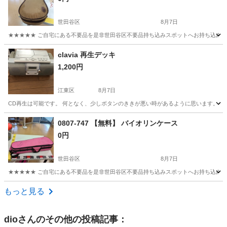
世田谷区
8月7日
★★★★★ ご自宅にある不要品を是非世田谷区不要品持ち込みスポットへお持ち込みしません
東京
世田谷区
アクセサリー
現地
clavia 再生デッキ
1,200円
江東区
8月7日
CD再生は可能です。 何となく、少しボタンのききが悪い時があるように思います。 
東京
江東区
その他
デッキ
0807-747 【無料】 バイオリンケース
0円
世田谷区
8月7日
★★★★★ ご自宅にある不要品を是非世田谷区不要品持ち込みスポットへお持ち込みしません
東京
世田谷区
弦楽器、ギター
スポット
もっと見る
dio
さんのその他の投稿記事：