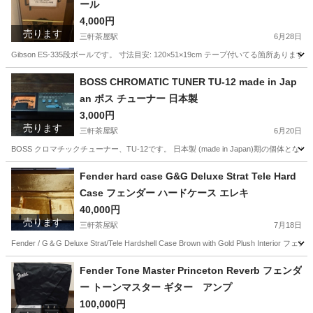
ール
4,000円
売ります
三軒茶屋駅
6月28日
Gibson ES-335段ボールです。 寸法目安: 120×51×19cm テープ付いてる箇
東京
世田谷区
三軒茶屋駅
楽器
Gibson
BOSS CHROMATIC TUNER TU-12 made in Jap
an ボス チューナー 日本製
3,000円
売ります
三軒茶屋駅
6月20日
BOSS クロマチックチューナー、TU-12です。 日本製 (made in Japan)期の個
東京
世田谷区
三軒茶屋駅
楽器
Japan
Fender hard case G&G Deluxe Strat Tele Hard
Case フェンダー ハードケース エレキ
40,000円
売ります
三軒茶屋駅
7月18日
Fender / G＆G Deluxe Strat/Tele Hardshell Case Brown with Gold Plush Interi
東京
世田谷区
三軒茶屋駅
楽器
Fender
Fender Tone Master Princeton Reverb フェンダ
ー トーンマスター ギター アンプ
100,000円