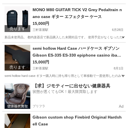
MONO M80 GUITAR TICK V2 Grey Pedaltrain n
ano case ギター エフェクター ケース
15,000円
売ります
三軒茶屋駅
6月28日
新品未使用品。 都内楽器店で新品購入した未開封品です。 使用予定がなくなったため、お
東京
世田谷区
三軒茶屋駅
楽器
Pedaltrain
semi hollow Hard Case ハードケース ギブソン
Gibson ES-335 ES-330 epiphone casino ibane
z セミアコ フルアコ エレキ 対応
15,000円
売ります
三軒茶屋駅
8月1日
semi hollow hard case ギター購入時に持ち帰り用として車移動で一度使用したの
東京
世田谷区
三軒茶屋駅
弦楽器、ギター
フルアコ
【求】ジモティーに出せない健康器具
状態が悪くてもOK！最大限買取します
プリフラ
Ad
Gibson custom shop Firebird Original Hardsh
ell Case