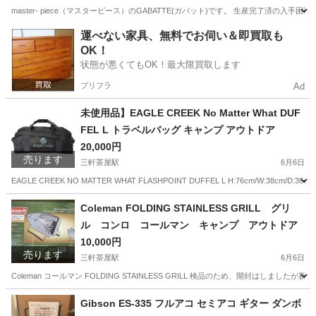
master- piece（マスターピース）のGABATTE(ガバット)です。 生産完了済の入手
東京
世田谷区
三軒茶屋駅
バッグ
バット
運べない家具、無料でお伺い＆即買取も
OK！
状態が悪くてもOK！最大限買取します
プリフラ
Ad
未使用品】EAGLE CREEK No Matter What DUF
FEL L トラベルバッグ キャンプ アウトドア
20,000円
売ります
三軒茶屋駅
6月6日
EAGLE CREEK NO MATTER WHAT FLASHPOINT DUFFEL L H:76cm/W
東京
世田谷区
三軒茶屋駅
バッグ
DUFFEL
Coleman FOLDING STAINLESS GRILL グリ
ル コンロ コールマン キャンプ アウトドア
10,000円
売ります
三軒茶屋駅
6月6日
Coleman コールマン FOLDING STAINLESS GRILL 検品のため、開封はしま
東京
世田谷区
三軒茶屋駅
スポーツ
Coleman
Gibson ES-335 フルアコ セミアコ ギター ダンボ