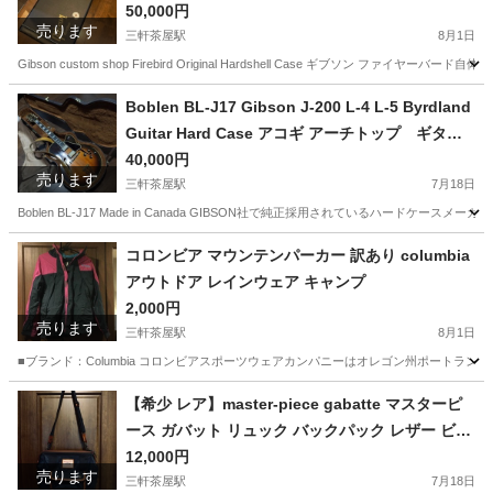
50,000円
売ります
三軒茶屋駅
8月1日
Gibson custom shop Firebird Original Hardshell Case ギブ
東京
世田谷区
三軒茶屋駅
楽器
Gibson
Boblen BL-J17 Gibson J-200 L-4 L-5 Byrdland
Guitar Hard Case アコギ アーチトップ ギター
ケース
40,000円
売ります
三軒茶屋駅
7月18日
Boblen BL-J17 Made in Canada GIBSON社で純正採用されているハー
東京
世田谷区
三軒茶屋駅
楽器
ギブソン
コロンビア マウンテンパーカー 訳あり columbia
アウトドア レインウェア キャンプ
2,000円
売ります
三軒茶屋駅
8月1日
■ブランド：Columbia コロンビアスポーツウェアカンパニーはオレゴン州ポートランドで
東京
世田谷区
三軒茶屋駅
服/ファッション
コロンビア
【希少 レア】master-piece gabatte マスターピ
ース ガバット リュック バックパック レザー ビジ
ネス バッグ
12,000円
売ります
三軒茶屋駅
7月18日