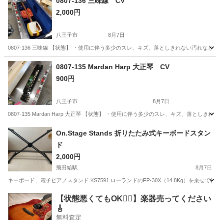
0807-136 三味線 CV
2,000円
八王子市
8月7日
0807-136 三味線 【状態】 ・使用に伴う多少のスレ、キズ、落としきれない汚れな
東京
八王子市
弦楽器、ギター
現地
0807-135 Mardan Harp 大正琴 CV
900円
八王子市
8月7日
0807-135 Mardan Harp 大正琴 【状態】 ・使用に伴う多少のスレ、キズ、落
東京
八王子市
弦楽器、ギター
現地
On.Stage Stands 折りたたみ式キーボードスタン
ド
2,000円
飛田給駅
8月7日
キーボード、電子ピアノスタンド KS7591 ローランドのFP-30X（14.8Kg）を
東京
調布市
飛田給駅
アクセサリー
【状態悪くてもOK🙆‍♀️】楽器売ってください
🎸
無料査定