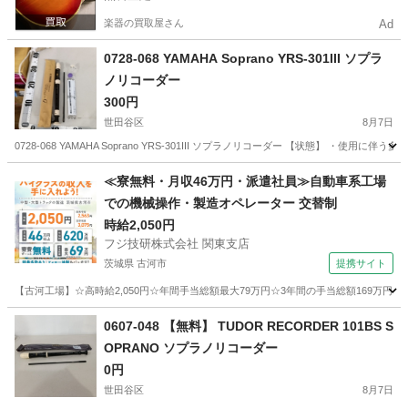
楽器の買取屋さん
Ad
0728-068 YAMAHA Soprano YRS-301III ソプラ
ノリコーダー
300円
世田谷区
8月7日
0728-068 YAMAHA Soprano YRS-301III ソプラノリコーダー 【状態】
東京
世田谷区
管楽器、笛、ハーモニカ
YRS
≪寮無料・月収46万円・派遣社員≫自動車系工場
での機械操作・製造オペレーター 交替制
時給2,050円
フジ技研株式会社 関東支店
茨城県 古河市
提携サイト
【古河工場】☆高時給2,050円☆年間手当総額最大79万円☆3年間の手当総額169万円
茨城
古河市
その他
0607-048 【無料】 TUDOR RECORDER 101BS S
OPRANO ソプラノリコーダー
0円
世田谷区
8月7日