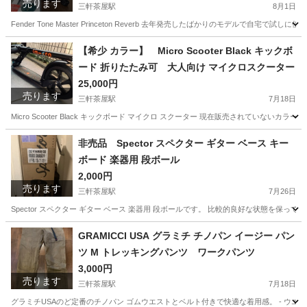
売ります
三軒茶屋駅
8月1日
Fender Tone Master Princeton Reverb 去年発売したばかりのモデル
東京
世田谷区
三軒茶屋駅
弦楽器、ギター
Fender
【希少 カラー】 Micro Scooter Black キックボ
ード 折りたたみ可 大人向け マイクロスクーター
25,000円
売ります
三軒茶屋駅
7月18日
Micro Scooter Black キックボード マイクロ スクーター 現在販売されていな
東京
世田谷区
三軒茶屋駅
自転車
キックボード
非売品 Spector スペクター ギター ベース キー
ボード 楽器用 段ボール
2,000円
売ります
三軒茶屋駅
7月26日
Spector スペクター ギター ベース 楽器用 段ボールです。 比較的良好な状態を
東京
世田谷区
三軒茶屋駅
楽器
スペクター
GRAMICCI USA グラミチ チノパン イージー パン
ツ M トレッキングパンツ ワークパンツ
3,000円
売ります
三軒茶屋駅
7月18日
グラミチUSAのど定番のチノパン ゴムウエストとベルト付きで快適な着用感。 - ウエスト: