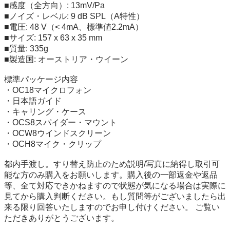
■感度（全方向）: 13mV/Pa

■ノイズ・レベル: 9 dB SPL（A特性）

■電圧: 48 V（< 4mA、標準値2.2mA）

■サイズ: 157 x 63 x 35 mm

■質量: 335g

■製造国: オーストリア・ウイーン

標準パッケージ内容

・OC18マイクロフォン

・日本語ガイド

・キャリング・ケース

・OCS8スパイダー・マウント

・OCW8ウインドスクリーン

・OCH8マイク・クリップ

都内手渡し。すり替え防止のため説明/写真に納得し取引可
能な方のみ購入をお願いします。購入後の一部返金や返品
等、全て対応できかねますので状態が気になる場合は実際に
見てから購入判断ください。もし質問等がございましたら出
来る限り回答いたしますのでお申し付けください。 ご覧い
ただきありがとうございます。