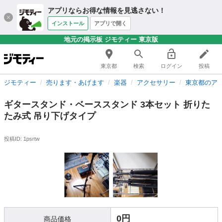
アプリならお得な情報を見逃さない！
インストール
アプリで開く
地元の掲示板 ジモティー 東京版
東京都
検索
ログイン
投稿
ジモティー
売ります・あげます
楽器
アクセサリー
東京都のア
ギタースタンド・ベーススタンド 3本セット 折りた
たみ式 吊り下げタイプ
投稿ID: 1psrtw
0円
商品価格