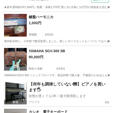
★新年度時給UP1,900円／残業・深夜2,375円 更に3か月毎に12万円の奨励金を含む
神奈川
藤沢市
その他
鍵盤ハーモニカ
1,000円
用賀駅
8月8日
海外駐在時に、小学校で数回使用しました。新しいホースセットも一つついております。
東京
世田谷区
用賀駅
管楽器、笛、ハーモニカ
YAMAHA SGV-300 SB
90,000円
阿佐ケ谷駅
8月8日
YAMAHAのSGV-300 ソニックブルーです。新品同様で購入後、予備器のためほ
東京
杉並区
阿佐ケ谷駅
弦楽器、ギター
【何年も調律していない🎹】ピアノを買い
ます🖐️
状態が悪くてもOK！最大限買取します
プリフラ
Ad
カシオ 電子キーボード