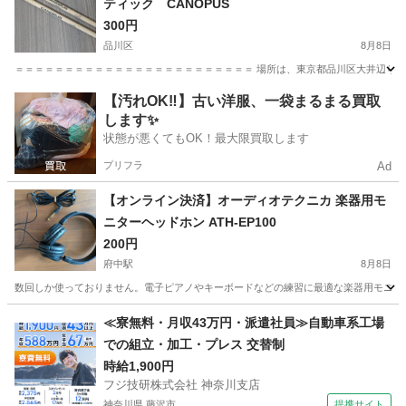
ティック CANOPUS
300円
品川区
8月8日
＝＝＝＝＝＝＝＝＝＝＝＝＝＝＝＝＝＝＝＝＝＝＝＝ 場所は、東京都品川区大井辺りとなります
東京
品川区
打楽器、ドラム
【汚れOK‼️】古い洋服、一袋まるまる買取
します✨
状態が悪くてもOK！最大限買取します
プリフラ
Ad
【オンライン決済】オーディオテクニカ 楽器用モ
ニターヘッドホン ATH-EP100
200円
府中駅
8月8日
数回しか使っておりません。電子ピアノやキーボードなどの練習に最適な楽器用モニタ
東京
府中市
府中駅
アクセサリー
≪寮無料・月収43万円・派遣社員≫自動車系工場
での組立・加工・プレス 交替制
時給1,900円
フジ技研株式会社 神奈川支店
神奈川県 藤沢市
提携サイト