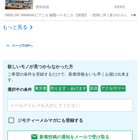
世田谷区
8月8日
0808-156 YAMAHA ピアニカ 鍵盤ハーモニカ 【状態】 ・使用に伴う多少のスレ
東京
世田谷区
管楽器、笛、ハーモニカ
鍵盤ハーモニカ
もっと見る
ページTOPへ
欲しいモノが見つからなかった方
ご希望の条件を登録するだけで、新着情報をいち早くお届け出来ま
す。
東京都
売ります・あげます
楽器
アクセサリー
選択中の条件
ジモティーメルマガにも登録する
新着投稿の通知をメールで受け取る