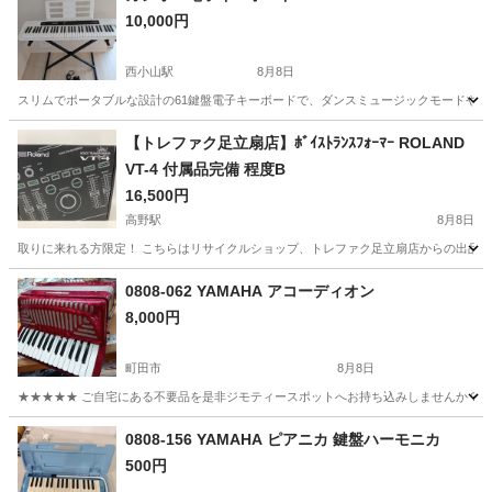
10,000円
西小山駅
8月8日
スリムでポータブルな設計の61鍵盤電子キーボードで、ダンスミュージックモードや直感的な操作パネ
東京
目黒区
西小山駅
鍵盤楽器、ピアノ
【トレファク足立扇店】ﾎﾞｲｽﾄﾗﾝｽﾌｫｰﾏｰ ROLAND
VT-4 付属品完備 程度B
16,500円
高野駅
8月8日
取りに来れる方限定！ こちらはリサイクルショップ、トレファク足立扇店からの出品です。 ●商品情報
東京
足立区
高野駅
エフェクター、PA機器
0808-062 YAMAHA アコーディオン
8,000円
町田市
8月8日
★★★★★ ご自宅にある不要品を是非ジモティースポットへお持ち込みしませんか？ 家
東京
町田市
管楽器、笛、ハーモニカ
アコーディオン
0808-156 YAMAHA ピアニカ 鍵盤ハーモニカ
500円