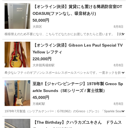
【オンライン決済】賃貸にも置ける簡易防音室OT
ODASUII(ファンなし、吸音材あり)
50,000円
大田区
8月8日
模様替えのため不要になり、こちらでどなたかにお渡しできたらと思います。 【状態など
東京
大田区
その他
【オンライン決済】Gibson Les Paul Special TV
Yellow レフティ
220,000円
大井競馬場前駅
8月8日
希少なレフティのギブソンレスポールレスポールスペシャルです。一度ネックを折ってし
東京
品川区
大井競馬場前駅
弦楽器、ギター
至急‼️【ジャパンビンテージ】1978年製 Greco Sp
arkle Sounds（SEシリーズ / 富士弦製）
45,000円
方南町駅
8月8日
1978年7月製造（シリアルナンバー：G781962）のGreco（グレコ）「Sparkle
東京
杉並区
方南町駅
弦楽器、ギター
【The Birthday】クハラカズユキさん ドラムス