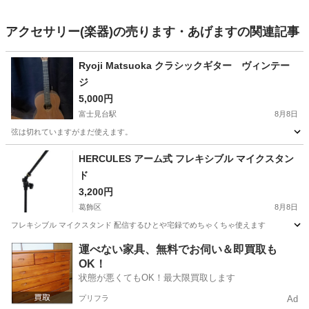
アクセサリー(楽器)の売ります・あげますの関連記事
Ryoji Matsuoka クラシックギター ヴィンテー
ジ
5,000円
富士見台駅
8月8日
弦は切れていますがまだ使えます。
東京
練馬区
富士見台駅
弦楽器、ギター
HERCULES アーム式 フレキシブル マイクスタン
ド
3,200円
葛飾区
8月8日
フレキシブル マイクスタンド 配信するひとや宅録でめちゃくちゃ使えます
東京
葛飾区
その他
マイクスタンド
運べない家具、無料でお伺い＆即買取も
OK！
状態が悪くてもOK！最大限買取します
プリフラ
Ad