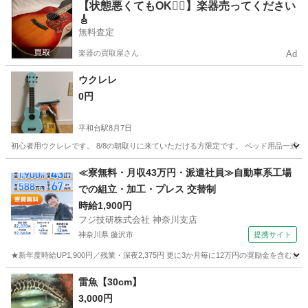
東京
練馬区
平和台駅
弦楽器、ギター
【状態悪くてもOK🙆‍♀️】楽器売ってください
🎸
無料査定
楽器の買取屋さん
Ad
ウクレレ
0円
平和台駅
8月7日
初心者用ウクレレです。 8/8の朝取りに来ていただける方限定です。 ベッド用品一式
東京
練馬区
平和台駅
弦楽器、ギター
≪寮無料・月収43万円・派遣社員≫自動車系工場
での組立・加工・プレス 交替制
時給1,900円
フジ技研株式会社 神奈川支店
神奈川県 藤沢市
提携サイト
★新年度時給UP1,900円／残業・深夜2,375円 更に3か月毎に12万円の奨励金を含む
神奈川
藤沢市
その他
雷魚【30cm】
3,000円