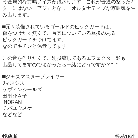
う金属的な共鳴ノイズが混ざります。これが普通の整ったギ
ターにはない「アジ」となり、オルタナティブな雰囲気を生
み出します。

⬛︎元々装備されているゴールドのピックガードは、

傷をつけたく無くて、写真についている互換のある

ピックガードをつけてます。

なのでキチンと保管してます。

この音を作りたくて、別投稿してあるエフェクター類も

出品してますのでよかったら一緒にどうですか？^_^

⬛︎ジャズマスタープレイヤー

Jマスシス

ケヴィンシールズ

田渕ひさ子

INORAN

チバユウスケ

などなど
投稿者
投稿
18
件