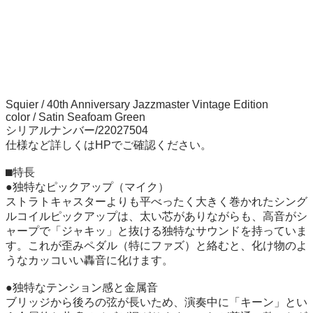
Squier / 40th Anniversary Jazzmaster Vintage Edition

color / Satin Seafoam Green

シリアルナンバー/22027504

仕様など詳しくはHPでご確認ください。

⬛︎特長

●独特なピックアップ（マイク）

ストラトキャスターよりも平べったく大きく巻かれたシング
ルコイルピックアップは、太い芯がありながらも、高音がシ
ャープで「ジャキッ」と抜ける独特なサウンドを持っていま
す。これが歪みペダル（特にファズ）と絡むと、化け物のよ
うなカッコいい轟音に化けます。

●独特なテンション感と金属音

ブリッジから後ろの弦が長いため、演奏中に「キーン」とい