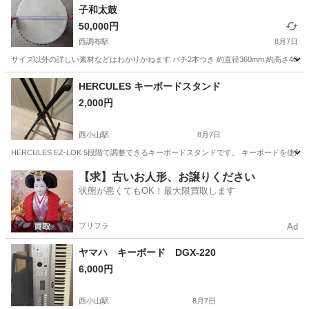
子和太鼓
50,000円
西調布駅
8月7日
サイズ以外の詳しい素材などはわかりかねます バチ2本つき 約直径360mm 約高さ400m
東京
三鷹市
西調布駅
打楽器、ドラム
お囃子
HERCULES キーボードスタンド
2,000円
西小山駅
8月7日
HERCULES EZ-LOK 5段階で調整できるキーボードスタンドです。 キーボードを
東京
目黒区
西小山駅
アクセサリー
【求】古いお人形、お譲りください
状態が悪くてもOK！最大限買取します
プリフラ
Ad
ヤマハ キーボード DGX-220
6,000円
西小山駅
8月7日