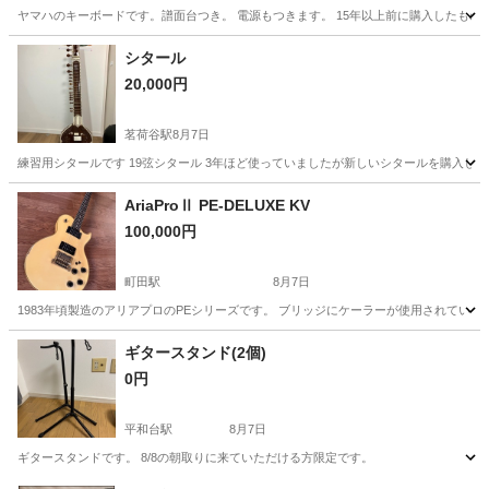
ヤマハのキーボードです。譜面台つき。 電源もつきます。 15年以上前に購入したもの
東京
目黒区
西小山駅
電子楽器
シタール
20,000円
茗荷谷駅
8月7日
練習用シタールです 19弦シタール 3年ほど使っていましたが新しいシタールを購入し
東京
文京区
茗荷谷駅
弦楽器、ギター
シタール
AriaProⅡ PE-DELUXE KV
100,000円
町田駅
8月7日
1983年頃製造のアリアプロのPEシリーズです。 ブリッジにケーラーが使用されている
東京
町田市
町田駅
弦楽器、ギター
ギタースタンド(2個)
0円
平和台駅
8月7日
ギタースタンドです。 8/8の朝取りに来ていただける方限定です。