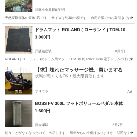
武蔵小金井駅
8月7日
天然採取個体の雷魚1匹です。 サイズは約30cm程です。 自宅近隣でのお取引きでお願
東京
府中市
武蔵小金井駅
その他
雷魚
ドラムマット ROLAND ( ローランド ) TDM-10
3,000円
戸越銀座駅
8月7日
ROLAND ( ローランド )のドラム用マット TDM-10 約120×130cm 電子ドラム
東京
品川区
戸越銀座駅
打楽器、ドラム
【求】壊れたマッサージ機、買います💪
状態が悪くてもOK！最大限買取します
プリフラ
Ad
BOSS FV-300L フットボリュームペダル 本体
1,600円
新大塚駅
8月7日
使うことがなくなったので、出品します。 経年からの小傷はありますが、問題なく使用で