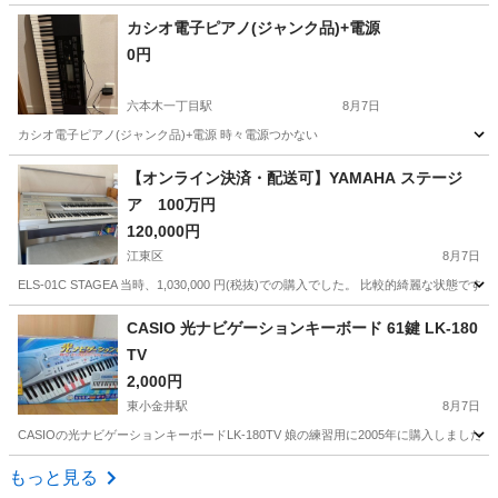
東京
文京区
新大塚駅
エフェクター、PA機器
カシオ電子ピアノ(ジャンク品)+電源
0円
六本木一丁目駅
8月7日
カシオ電子ピアノ(ジャンク品)+電源 時々電源つかない
東京
港区
六本木一丁目駅
電子楽器
カシオ
【オンライン決済・配送可】YAMAHA ステージ
ア 100万円
120,000円
江東区
8月7日
ELS-01C STAGEA 当時、1,030,000 円(税抜)での購入でした。 比較的綺
東京
江東区
鍵盤楽器、ピアノ
ステージア
CASIO 光ナビゲーションキーボード 61鍵 LK-180
TV
2,000円
東小金井駅
8月7日
CASIOの光ナビゲーションキーボードLK-180TV 娘の練習用に2005年に購入しま
東京
小金井市
東小金井駅
鍵盤楽器、ピアノ
もっと見る