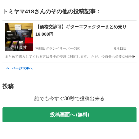
トミヤマ418
さんのその他の投稿記事：
【価格交渉可】ギターエフェクターまとめ売り
16,000円
売ります
南町田グランベリーパーク駅
6月12日
まとめて購入してくれる方は多少の交渉に対応します。 ただ、今自分も必要な物を購入する為
東京
町田市
南町田グランベリーパーク駅
ページTOPへ
エフェクター、PA機器
投稿
誰でも今すぐ30秒で投稿出来る
投稿画面へ (無料)