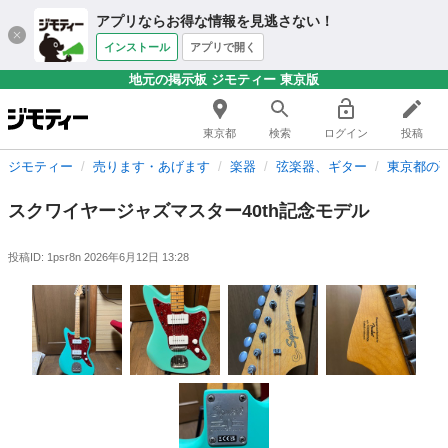
アプリならお得な情報を見逃さない！
インストール
アプリで開く
地元の掲示板 ジモティー 東京版
東京都
検索
ログイン
投稿
ジモティー
売ります・あげます
楽器
弦楽器、ギター
東京都の
スクワイヤージャズマスター40th記念モデル
投稿ID: 1psr8n
2026年6月12日 13:28