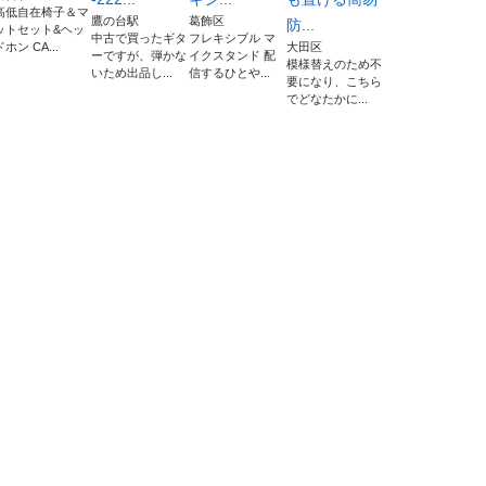
高低自在椅子＆マ
鷹の台駅
葛飾区
防...
ットセット&ヘッ
中古で買ったギタ
フレキシブル マ
ドホン CA...
大田区
ーですが、弾かな
イクスタンド 配
模様替えのため不
いため出品し...
信するひとや...
要になり、こちら
でどなたかに...