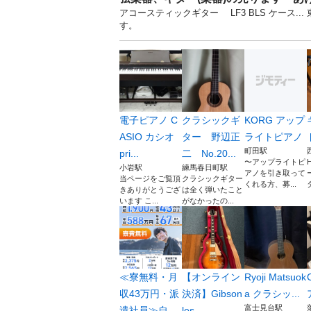
アコースティックギター LF3 BLS ケース.
す。
電子ピアノ C
クラシックギ
KORG アップ
ASIO カシオ
ター 野辺正
ライトピアノ
町田駅
pri...
二 No.20...
〜アップライトピ
小岩駅
練馬春日町駅
アノを引き取って
当ページをご覧頂
クラシックギター
くれる方、募...
きありがとうござ
は全く弾いたこと
います こ...
がなかったの...
≪寮無料・月
【オンライン
Ryoji Matsuok
収43万円・派
決済】Gibson
a クラシッ...
富士見台駅
遣社員≫自
les...