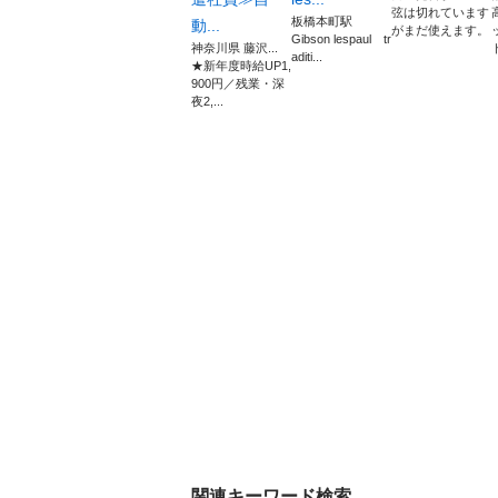
弦は切れています
板橋本町駅
動...
がまだ使えます。
Gibson lespaul tr
神奈川県 藤沢...
aditi...
★新年度時給UP1,
900円／残業・深
夜2,...
関連キーワード検索