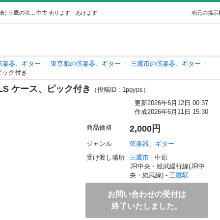
アコースティックギター LF3 BLS ケース、ピック付き (蒼) 三鷹の弦楽器、ギターの中古あげます・譲ります｜ジモティーで不用品の処分
中古
売ります・あげます
地元の掲示
弦楽器、ギター
東京都の弦楽器、ギター
三鷹市の弦楽器、ギター
ピック付き
LS ケース、ピック付き
（投稿ID : 1pqyps）
更新
2026年6月12日 00:37
作成
2026年6月11日 15:30
商品価格
2,000円
ジャンル
弦楽器、ギター
受け渡し場所
三鷹市
 - 中原
JR中央・総武緩行線(JR中
央・総武線) - 
三鷹駅
お問い合わせの受付は
終了いたしました。