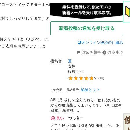
ースティックギター LF3 
素材でしっかりしてます）と
新着投稿の通知を受け取る
り替えておりませんので、ご
オンライン決済の仕組み
替え依頼をお願いいたしま
違反を報告
注意事項
投稿者
蒼
女性
投稿： 
6
5.0
(
10
)
認証とは
身分証
電話番号
8月に引越しを控えており、使わないもの
から都度出品してまいります。 7月には冷
蔵庫、洗濯機、...
良い
つっきー
とても良いお取り引きが出来ました。 あ