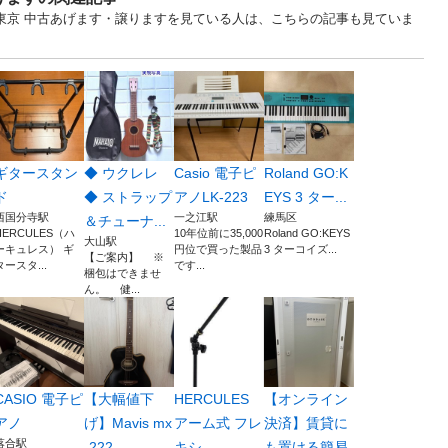
.. 東京 中古あげます・譲りますを見ている人は、こちらの記事も見ていま
ギタースタン
◆ ウクレレ
Casio 電子ピ
Roland GO:K
ド
◆ ストラップ
アノLK-223
EYS 3 ター...
西国分寺駅
一之江駅
練馬区
＆チューナ...
HERCULES（ハ
10年位前に35,000
Roland GO:KEYS
大山駅
ーキュレス） ギ
円位で買った製品
3 ターコイズ...
【ご案内】 ※
タースタ...
です...
梱包はできませ
ん。 健...
CASIO 電子ピ
【大幅値下
HERCULES
【オンライン
アノ
げ】Mavis mx
アーム式 フレ
決済】賃貸に
落合駅
-222...
キシ...
も置ける簡易