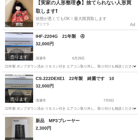
東京
清瀬市
その他
新品
【実家の人形整理🏠】捨てられない人形買
取します❗️
状態が悪くてもOK！最大限買取します
プリフラ
Ad
IHF-2204G 21年製 ④
32,000円
売ります
清瀬市
6月29日
21年製 ポンプダウン済み リモコン付き エアコン取り外し、取り付けも相談ください！
東京
清瀬市
季節、空調家電
IHF
CS-222DEXE1 22年製 綺麗です 10
32,000円
売ります
清瀬市
7月8日
22年製 ポンプダウン済み リモコン付き エアコン取り外し、取り付けも相談ください！
東京
清瀬市
季節、空調家電
ポンプ
新品 MP3プレーヤー
2,300円