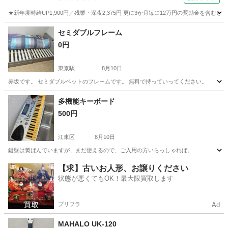
★新年度時給UP1,900円／残業・深夜2,375円 更に3か月毎に12万円の奨励金を含む
神奈川
藤沢市
その他
セミダブルフレーム
0円
東京駅
8月10日
赤坂です。 セミダブルベットのフレームです。 無料で持っていってください。
東京
中央区
東京駅
鍵盤楽器、ピアノ
セミダブル
多機能キーボード
500円
江東区
8月10日
鍵盤は黄ばんでいますが、まだ使えるので、ご入用の方いらっしゃれば。
東京
江東区
電子楽器
【求】古いお人形、お譲りください
状態が悪くてもOK！最大限買取します
プリフラ
Ad
MAHALO UK-120