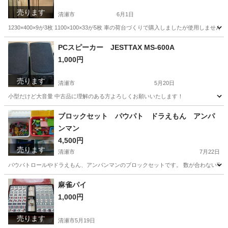
売ります
清瀬市
6月1日
1230×400×9が3枚 1100×100×33が5枚 車の荷台づくりで購入しましたが使用し
東京
清瀬市
その他
DIY
PCスピーカー JESTTAX MS-600A
1,000円
売ります
清瀬市
5月20日
小型だけど大音量 中古品に理解のある方よろしくお願いいたします！
東京
清瀬市
オーディオ
小型
ブロックセット パウパト ドラえもん アンパ
ンマン
4,500円
売ります
清瀬市
7月22日
パウパトロールやドラえもん、アンパンマンのブロックセットです。 数が合わない可能
東京
清瀬市
おもちゃ
パウパト
麻雀パイ
1,000円
売ります
清瀬市
5月19日