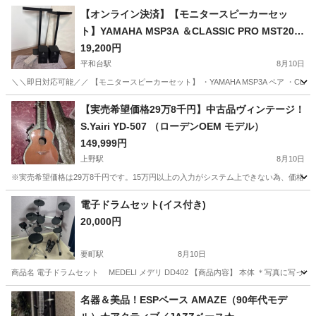
【オンライン決済】【モニタースピーカーセッ
ト】YAMAHA MSP3A ＆CLASSIC PRO MST20ペ
ア
19,200円
平和台駅
8月10日
＼＼即日対応可能／／ 【モニタースピーカーセット】 ・YAMAHA MSP3A ペア ・CLAS
東京
練馬区
平和台駅
エフェクター、PA機器
MST
【実売希望価格29万8千円】中古品ヴィンテージ！
S.Yairi YD-507 （ローデンOEM モデル）
149,999円
上野駅
8月10日
※実売希望価格は29万8千円です。15万円以上の入力がシステム上できない為、価格を一
東京
台東区
上野駅
弦楽器、ギター
電子ドラムセット(イス付き)
20,000円
要町駅
8月10日
商品名 電子ドラムセット MEDELI メデリ DD402 【商品内容】 本体 ＊写真に
東京
豊島区
要町駅
電子楽器
名器＆美品！ESPベース AMAZE（90年代モデ