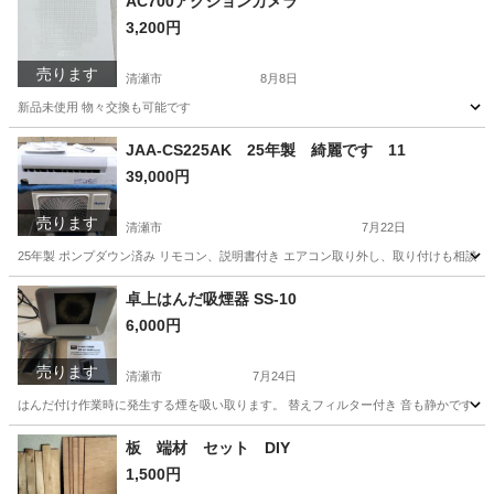
AC700アクションカメラ
3,200円
売ります
清瀬市
8月8日
新品未使用 物々交換も可能です
東京
清瀬市
映像プレーヤー、レコーダー
アクションカメラ
JAA-CS225AK 25年製 綺麗です 11
39,000円
売ります
清瀬市
7月22日
25年製 ポンプダウン済み リモコン、説明書付き エアコン取り外し、取り付けも相談く
東京
清瀬市
季節、空調家電
ポンプ
卓上はんだ吸煙器 SS-10
6,000円
売ります
清瀬市
7月24日
はんだ付け作業時に発生する煙を吸い取ります。 替えフィルター付き 音も静かです 
東京
清瀬市
その他
替え
板 端材 セット DIY
1,500円