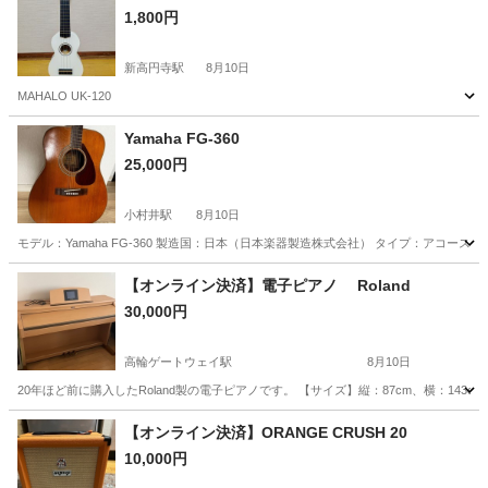
1,800円
新高円寺駅
8月10日
MAHALO UK-120
東京
杉並区
新高円寺駅
弦楽器、ギター
Yamaha FG-360
25,000円
小村井駅
8月10日
モデル：Yamaha FG-360 製造国：日本（日本楽器製造株式会社） タイプ：アコーステ
東京
墨田区
小村井駅
弦楽器、ギター
【オンライン決済】電子ピアノ Roland
30,000円
高輪ゲートウェイ駅
8月10日
20年ほど前に購入したRoland製の電子ピアノです。 【サイズ】縦：87cm、横：14
東京
港区
高輪ゲートウェイ駅
鍵盤楽器、ピアノ
【オンライン決済】ORANGE CRUSH 20
10,000円