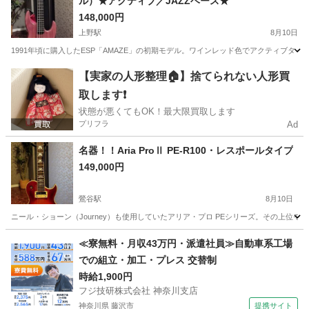
ル）★アクティブ／JAZZベース★
148,000円
上野駅
8月10日
1991年頃に購入したESP「AMAZE」の初期モデル。ワインレッド色でアクティブタ
東京
台東区
上野駅
弦楽器、ギター
ESP
【実家の人形整理🏠】捨てられない人形買
取します❗️
状態が悪くてもOK！最大限買取します
プリフラ
Ad
名器！！Aria ProⅡ PE-R100・レスポールタイプ
149,000円
鶯谷駅
8月10日
ニール・ショーン（Journey）も使用していたアリア・プロ PEシリーズ。その上位モデ
東京
台東区
鶯谷駅
弦楽器、ギター
東京
台東区
≪寮無料・月収43万円・派遣社員≫自動車系工場
での組立・加工・プレス 交替制
入谷駅
弦楽器、ギター
R100
時給1,900円
フジ技研株式会社 神奈川支店
神奈川県 藤沢市
提携サイト