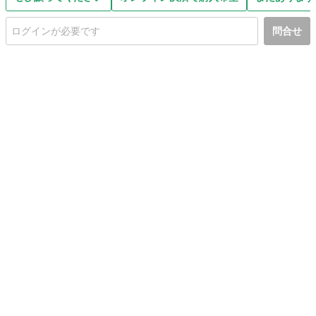
問合せ
初めての方へ
利用規約
プライバシーポリシー
プライバシー・ステートメント
健全化に資する運用方針
お問い合わせ
運営会社
サイトマップ
ご利用ガイド
フリーワードで探す
PC版で表示
都道府県選択
特定商取引法の表示
利用者情報の外部送信について
© 2011-
2026
Jmty, Inc.