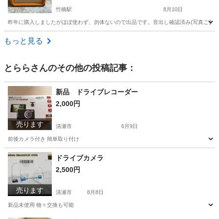
竹橋駅
8月10日
昨年に購入しましたがほぼ使わず、勿体ないので出品です。音出し確認済み(写真ご参考
東京
千代田区
竹橋駅
アンプ
もっと見る
とらら
さんのその他の投稿記事：
新品 ドライブレコーダー
2,000円
売ります
清瀬市
6月9日
前後カメラ付き 簡単取り付け
東京
清瀬市
家電
取り付け
ドライブカメラ
2,500円
売ります
清瀬市
8月8日
新品未使用 物々交換も可能