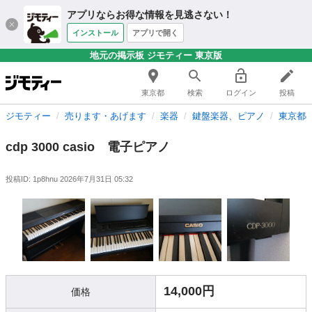
アプリならお得な情報を見逃さない！
インストール
アプリで開く
地元の掲示板 ジモティー 東京版
東京都
検索
ログイン
投稿
ジモティー
売ります・あげます
楽器
鍵盤楽器、ピアノ
東京都
cdp 3000 casio 電子ピアノ
投稿ID: 1p8hnu
2026年7月31日 05:32
14,000円
価格