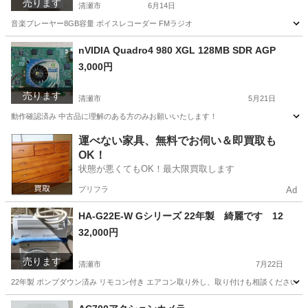
売ります
清瀬市
6月14日
音楽プレーヤー8GB容量 ボイスレコーダー FMラジオ
東京
清瀬市
ポータブルプレーヤー
MP3プレーヤー
nVIDIA Quadro4 980 XGL 128MB SDR AGP
3,000円
売ります
清瀬市
5月21日
動作確認済み 中古品に理解のある方のみお願いいたします！
東京
清瀬市
PCパーツ
SDR
運べない家具、無料でお伺い＆即買取も
OK！
状態が悪くてもOK！最大限買取します
プリフラ
Ad
HA-G22E-W Gシリーズ 22年製 綺麗です 12
32,000円
売ります
清瀬市
7月22日
22年製 ポンプダウン済み リモコン付き エアコン取り外し、取り付けも相談ください！
東京
清瀬市
季節、空調家電
ポンプ