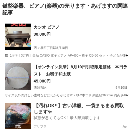
鍵盤楽器、ピアノ(楽器)の売ります・あげますの関連
記事
カシオ ピアノ
30,000円
西ヶ原四丁目駅
8月10日
🎹【お得！3万円】美品 CASIO 電子ピアノ AP-460＋椅子 CB-30 セット 子どもが
東京
北区
西ヶ原四丁目駅
鍵盤楽器、ピアノ
【オンライン決済】8月10日引取限定価格 本日ラ
スト お囃子和太鼓
45,000円
西調布駅
8月10日
サイズ以外の詳しい素材などはわかりかねます バチ2本つき 約直径360mm 約高さ400m
東京
三鷹市
西調布駅
打楽器、ドラム
お囃子
【汚れOK‼️】古い洋服、一袋まるまる買取
します✨
状態が悪くてもOK！最大限買取します
プリフラ
Ad