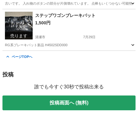
古いです。 入れ物のボタンの部分が片側壊れています。 点棒もいくつかない可能性が
東京
清瀬市
囲碁、将棋、麻雀
麻雀パイ
ステップワゴンブレーキパット
1,500円
売ります
清瀬市
7月29日
RG系ブレーキパット新品 H4502SDD000
東京
清瀬市
メンテナンス用品
ブレーキ
ページTOPへ
投稿
誰でも今すぐ30秒で投稿出来る
投稿画面へ (無料)