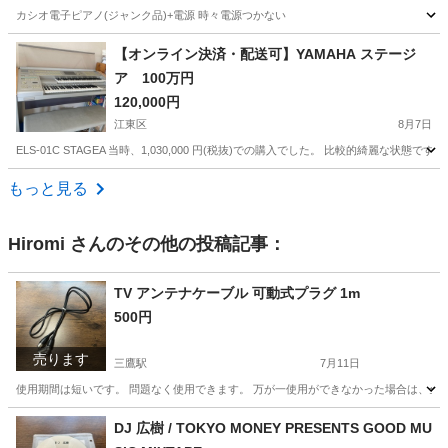
カシオ電子ピアノ(ジャンク品)+電源 時々電源つかない
東京
港区
六本木一丁目駅
電子楽器
カシオ
【オンライン決済・配送可】YAMAHA ステージ
ア 100万円
120,000円
江東区
8月7日
ELS-01C STAGEA 当時、1,030,000 円(税抜)での購入でした。 比較的綺
東京
江東区
鍵盤楽器、ピアノ
ステージア
もっと見る
Hiromi
さんのその他の投稿記事：
TV アンテナケーブル 可動式プラグ 1m
500円
売ります
三鷹駅
7月11日
使用期間は短いです。 問題なく使用できます。 万が一使用ができなかった場合は、全
東京
三鷹市
三鷹駅
PCパーツ
プラグ
DJ 広樹 / TOKYO MONEY PRESENTS GOOD MU