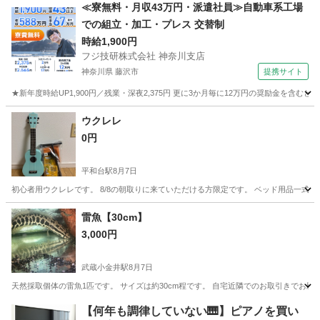
東京
練馬区
平和台駅
弦楽器、ギター
≪寮無料・月収43万円・派遣社員≫自動車系工場
での組立・加工・プレス 交替制
時給1,900円
フジ技研株式会社 神奈川支店
神奈川県 藤沢市
提携サイト
★新年度時給UP1,900円／残業・深夜2,375円 更に3か月毎に12万円の奨励金を含む
神奈川
藤沢市
その他
ウクレレ
0円
平和台駅
8月7日
初心者用ウクレレです。 8/8の朝取りに来ていただける方限定です。 ベッド用品一式
東京
練馬区
平和台駅
弦楽器、ギター
雷魚【30cm】
3,000円
武蔵小金井駅
8月7日
天然採取個体の雷魚1匹です。 サイズは約30cm程です。 自宅近隣でのお取引きでお願
東京
府中市
武蔵小金井駅
その他
雷魚
【何年も調律していない🎹】ピアノを買い