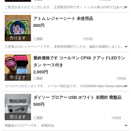
ご覧頂きありがとうございます。 正規販売DVDです！ レンタル落ちDVDではありません！ 
東京
三鷹市
三鷹駅
DVD/ブルーレイ
アトム レジャーシート 未使用品
800円
売ります
三鷹駅
7月3日
三井海上のレジャーシートです。 未使用未開封でしたが、撮影の為開封しました。 サイズ
東京
三鷹市
三鷹駅
その他
レジャーシート
最終価格です コールマン CPX6 クアッドLEDラン
タン ケース付き
2,000円
売ります
三鷹駅
7月6日
コールマンのランタンです。 メーカー現行品です。 COLEMAN https://www.coleman.co.jp/cus
東京
三鷹市
三鷹駅
防災、セキュリティ
ランタン
ダイソー ブロアー USB ホワイト 未開封 廃盤品
500円
売ります
三鷹駅
7月8日
廃盤品のブロアーです。 未開封品。