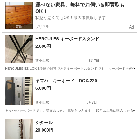
東京
三鷹市
西調布駅
打楽器、ドラム
お囃子
運べない家具、無料でお伺い＆即買取も
OK！
状態が悪くてもOK！最大限買取します
プリフラ
Ad
HERCULES キーボードスタンド
2,000円
西小山駅
8月7日
HERCULES EZ-LOK 5段階で調整できるキーボードスタンドです。 キーボードを
東京
目黒区
西小山駅
アクセサリー
ヤマハ キーボード DGX-220
6,000円
西小山駅
8月7日
ヤマハのキーボードです。譜面台つき。 電源もつきます。 15年以上前に購入したもの
東京
目黒区
西小山駅
電子楽器
シタール
20,000円