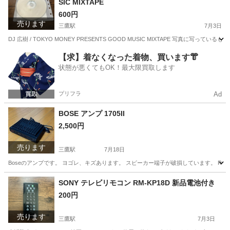
SIC MIXTAPE
600円
売ります
三鷹駅
7月3日
DJ 広樹 / TOKYO MONEY PRESENTS GOOD MUSIC MIXTAPE 写真に写っている
東京
三鷹市
三鷹駅
CD
FRG
【求】着なくなった着物、買います👘
状態が悪くてもOK！最大限買取します
プリフラ
Ad
BOSE アンプ 1705II
2,500円
売ります
三鷹駅
7月18日
Boseのアンプです。 ヨゴレ、キズあります。 スピーカー端子が破損しています。 
東京
三鷹市
三鷹駅
オーディオ
ジャンク
SONY テレビリモコン RM-KP18D 新品電池付き
200円
売ります
三鷹駅
7月3日