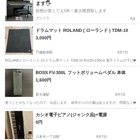
ます🖐️
状態が悪くてもOK！最大限買取します
プリフラ
Ad
ドラムマット ROLAND ( ローランド ) TDM-10
3,000円
戸越銀座駅
8月7日
ROLAND ( ローランド )のドラム用マット TDM-10 約120×130cm 電子ドラム
東京
品川区
戸越銀座駅
打楽器、ドラム
BOSS FV-300L フットボリュームペダル 本体
1,600円
新大塚駅
8月7日
使うことがなくなったので、出品します。 経年からの小傷はありますが、問題なく使用で
東京
文京区
新大塚駅
エフェクター、PA機器
カシオ電子ピアノ(ジャンク品)+電源
0円
六本木一丁目駅
8月7日