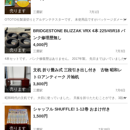
売ります
三鷹駅
7月1日
OTOTO社製湯切りとアルデンテテスターです。 未使用品ですがパッケージダメージがあ
東京
三鷹市
三鷹駅
調理器具
湯切り
BRIDGESTONE BLIZZAK VRX 4本 225/45R18 パ
ンク修理歴無し
4,000円
売ります
三鷹駅
7月3日
4本セットです。 パンク修復歴はありません。 2017年製。 先日まではいていました
東京
三鷹市
三鷹駅
タイヤ、ホイール
VRX
文机 折り畳み式 三段引き出し付き 古物 昭和レ
トロアンティーク 片袖机
3,800円
売ります
三鷹駅
7月6日
昭和時代の文机です。 大切に使っていました。 天板を折りたたむことができ、3段の引
東京
三鷹市
三鷹駅
テーブル
シャッフル SHUFFLE! 1-12巻 おまけ付き
1,500円
売ります
三鷹駅
7月18日