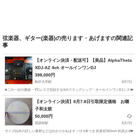
弦楽器、ギター(楽器)の売ります・あげますの関連記
事
【オンライン決済・配送可】【美品】AlphaTheta
XDJ-AZ 4ch オールインワンDJ
398,000円
駒沢大学駅
8月7日
■この一台の価値 ・PCレスで完結する4chフラッグシップ・オールインワンDJシステム。10.1
東京
世田谷区
駒沢大学駅
DJギア
4ch
【オンライン決済】8月7.8日引取限定価格 お囃
子和太鼓
50,000円
西調布駅
8月7日
サイズ以外の詳しい素材などはわかりかねます バチ2本つき 約直径360mm 約高さ400m