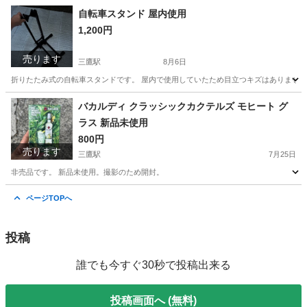
東京
三鷹市
三鷹駅
生活家電
自転車スタンド 屋内使用
1,200円
売ります
三鷹駅
8月6日
折りたたみ式の自転車スタンドです。 屋内で使用していたため目立つキズはありません
東京
三鷹市
三鷹駅
その他
バカルディ クラッシックカクテルズ モヒート グ
ラス 新品未使用
800円
売ります
三鷹駅
7月25日
非売品です。 新品未使用。撮影のため開封。
東京
三鷹市
三鷹駅
食器
ページTOPへ
投稿
誰でも今すぐ30秒で投稿出来る
投稿画面へ (無料)