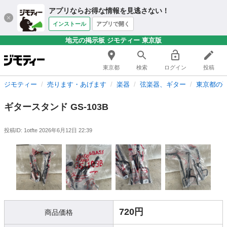
アプリならお得な情報を見逃さない！
インストール
アプリで開く
地元の掲示板 ジモティー 東京版
東京都
検索
ログイン
投稿
ジモティー
売ります・あげます
楽器
弦楽器、ギター
東京都の
ギタースタンド GS-103B
投稿ID: 1otfte
2026年6月12日 22:39
720円
商品価格