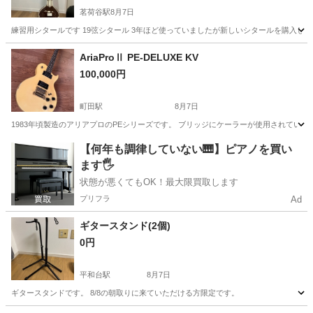
茗荷谷駅
8月7日
練習用シタールです 19弦シタール 3年ほど使っていましたが新しいシタールを購入し
東京
文京区
茗荷谷駅
弦楽器、ギター
シタール
AriaProⅡ PE-DELUXE KV
100,000円
町田駅
8月7日
1983年頃製造のアリアプロのPEシリーズです。 ブリッジにケーラーが使用されている
東京
町田市
町田駅
弦楽器、ギター
【何年も調律していない🎹】ピアノを買い
ます🖐️
状態が悪くてもOK！最大限買取します
プリフラ
Ad
ギタースタンド(2個)
0円
平和台駅
8月7日
ギタースタンドです。 8/8の朝取りに来ていただける方限定です。