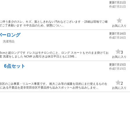
更新7月21日
作成7月21日
 ・使用に伴う多少のスレ、キズ、落としきれない汚れなどございます ・詳細は現地でご確
ご了承願います ※中古品のため、状態につい...
お気に入り
更新7月16日
バーロング
作成7月16日
洗濯用品
3
45cmと超ロングです ドレスはモチロンのこと、ロング スカートもそのまま掛けてお
洗濯をしました NCNR お取引きは休日平日ともに15時...
お気に入り
更新7月15日
ガー 6点セット
作成7月15日
2
⾕区のごみ事業・リユース事業です。 粗⼤ごみ等の減量を⽬的にまだ使えるものを
宅にある不要品を是非世田谷区不要品持ち込みスポットへお持ち込みしませ...
お気に入り