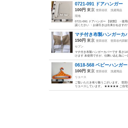
0721-091 ドアハンガー
100円
東京
世田谷区
洗濯用品
現地
0721-091 ドアハンガー 【状態】
認ください ・お値引きは出来かねますので
マチ付き布製ハンガーカ
150円
東京
世田谷区
世田谷代田駅
セブン
マチ付き布製ハンガーカバーです 長さ1
けます 未使用ですが、仕舞い込む為に一度 
0618-568 ベビーハン
100円
東京
世田谷区
洗濯用品
リユース
ご覧いただき有り難うございます。 世⽥
リユースしています。 ★★★★★ ご自