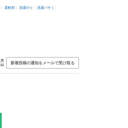
剤
柔軟剤
洗濯のり
洗濯バサミ
た方
新着投稿の通知をメールで受け取る
登録