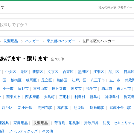
ます
地元の掲示板 ジモティー
洗濯用品
ハンガー
東京都のハンガー
世田谷区のハンガー
古あげます・譲ります
全786件
区
中央区
港区
新宿区
文京区
台東区
墨田区
江東区
品川区
目黒
川区
板橋区
練馬区
足立区
葛飾区
江戸川区
八王子市
立川市
武蔵
小平市
日野市
東村山市
国分寺市
国立市
福生市
狛江市
東大和市
市
西東京市
西多摩郡
大島町
三宅村
利島村
新島村
神津島村
御蔵
西台駅
新小岩駅
高円寺駅
葛西駅
池袋駅
錦糸町駅
武蔵小金井駅
理器具
家庭用品
洗濯用品
芳香剤、消臭剤
掃除用具
防災、セキュリテ
用品
ノベルティグッズ
その他