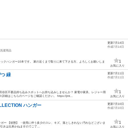
更新7月14日
作成7月14日
洗濯用品
1
スチックハンガー10本です。 家の近くまで取りに来て下さる方、よろしくお願いしま
お気に入り
更新7月11日
ぴつ 緑
作成7月11日
1
田谷区不要品持ち込みスポットへお持ち込みしませんか？ 家電や家具、レジャー用
はこちらのページをご確認ください。 https://jmt...
お気に入り
更新7月10日
 COLLECTION ハンガー
作成7月10日
1
LECTION ハンガー 【状態】 ・使用に伴う多少のスレ、キズ、落としきれない汚れなどございま
引きは出来かねますのでご了...
お気に入り