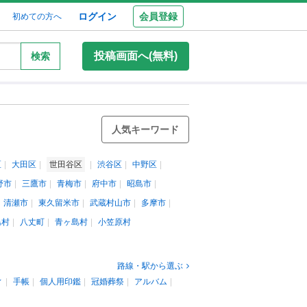
ログイン
会員登録
初めての方へ
投稿画面へ(無料)
検索
人気キーワード
区
大田区
世田谷区
渋谷区
中野区
野市
三鷹市
青梅市
府中市
昭島市
清瀬市
東久留米市
武蔵村山市
多摩市
島村
八丈町
青ヶ島村
小笠原村
路線・駅から選ぶ
ィ
手帳
個人用印鑑
冠婚葬祭
アルバム