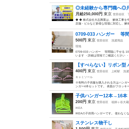
◎未経験から専門職へ◎月
月給250,000円
東京
世田谷区
◆ ◆ 株式会社大志興業は、 解体工事
店舗・ビルなど多様な現場に対応し、解体か
0709-033 ハンガー 
500円
東京
世田谷区
洗濯用品
現地
0709-033 ハンガー 等間隔に干せ
います ・詳細は現地でご確認ください ・
【すべらない】リボン型 ハ
400円
東京
世田谷区
上町駅
洗濯
キャミソール
※有料の子供服を購入される方はハンガ
ンガー4本セットです。 表面がフロッキ
子供ハンガー12本→16本
200円
東京
世田谷区
祖師ヶ谷大蔵
IKEA
IKEAの子供用ハンガーです。 使わな
ステンレス物干し
1,500円
東京