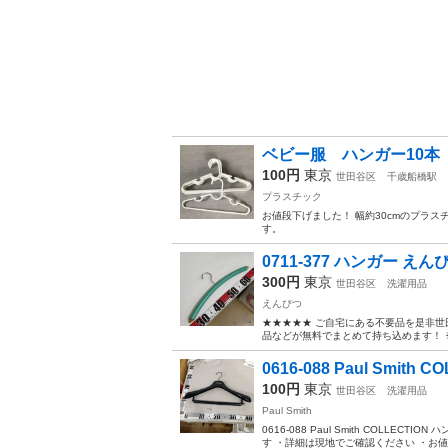
ベビー服 ハンガー10本
100円
東京
世田谷区
千歳船橋駅
プラスチック
お値段下げました！ 幅約30cmのプラ
す。
0711-377 ハンガー えん
300円
東京
世田谷区
洗濯用品
えんぴつ
★★★★★ ご自宅にある不要品を是非世
品などが無料でまとめて持ち込めます！ ※詳細
0616-088 Paul Smith
100円
東京
世田谷区
洗濯用品
Paul Smith
0616-088 Paul Smith COL
す ・詳細は現地でご確認ください ・お値