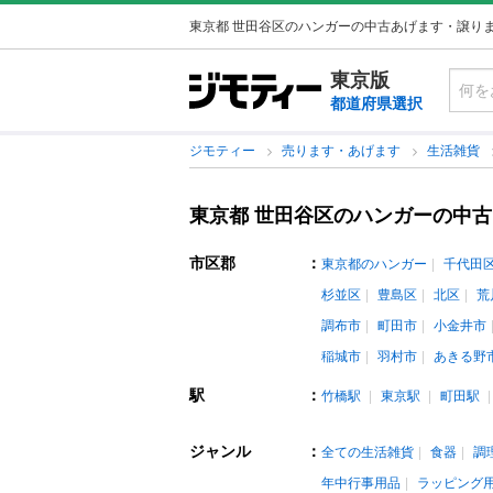
東京都 世田谷区のハンガーの中古あげます・譲り
東京版
都道府県選択
ジモティー
売ります・あげます
生活雑貨
東京都 世田谷区のハンガーの中
市区郡
：
東京都のハンガー
千代田
杉並区
豊島区
北区
荒
調布市
町田市
小金井市
稲城市
羽村市
あきる野
駅
：
竹橋駅
東京駅
町田駅
ジャンル
：
全ての生活雑貨
食器
調
年中行事用品
ラッピング