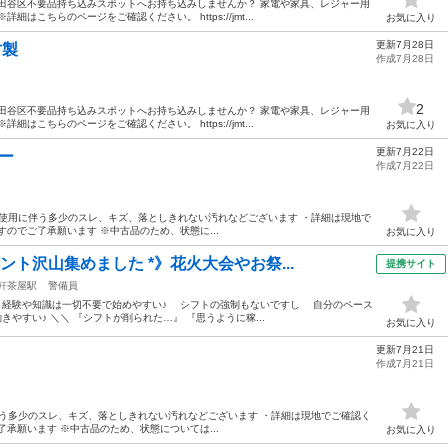
田谷区不要品持ち込みスポットへお持ち込みしませんか？ 家電や家具、レジャー用
はこちらのページをご確認ください。 https://jmt...
お気に入り
更新7月28日
竹製
作成7月28日
2
田谷区不要品持ち込みスポットへお持ち込みしませんか？ 家電や家具、レジャー用
はこちらのページをご確認ください。 https://jmt...
お気に入り
更新7月22日
ガー
作成7月22日
態】 ・使用に伴う多少のスレ、キズ、落としきれない汚れなどございます ・詳細は現地で
のでご了承願います ※中古品のため、状態に...
お気に入り
ント沢山集めました *》花火大会やお祭...
提携サイト
軒茶屋駅
警備員
！ 経験や知識は一切不要で始めやすい♪ シフトの強制もないですし 自分のペース
やすい♪ ＼＼ 『シフトが削られた…』 『思うように稼...
お気に入り
更新7月21日
作成7月21日
使用に伴う多少のスレ、キズ、落としきれない汚れなどございます ・詳細は現地でご確認く
承願います ※中古品のため、状態については...
お気に入り