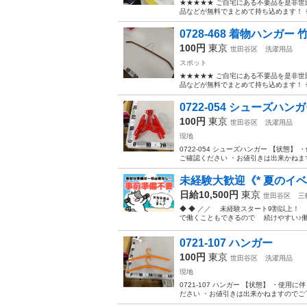
★★★★★ ご自宅にある不要品を是非世
品などが無料でまとめて持ち込めます！ ※詳細
0728-468 着物ハンガー 
100円
東京
世田谷区
洗濯用品
スポット
★★★★★ ご自宅にある不要品を是非世
品などが無料でまとめて持ち込めます！ ※詳細
0722-054 シューズハン
100円
東京
世田谷区
洗濯用品
現地
0722-054 シューズハンガー 【状
ご確認ください ・お値引きは出来かねます
未経験大歓迎《* 夏のイベ
日給10,500円
東京
世田谷区
三
◆ ◆ ／／ 未経験スタート9割以上
で働くこともできるので 続けやすい♪働き
0721-107 ハンガー
100円
東京
世田谷区
洗濯用品
現地
0721-107 ハンガー 【状態】 ・
ださい ・お値引きは出来かねますのでご了