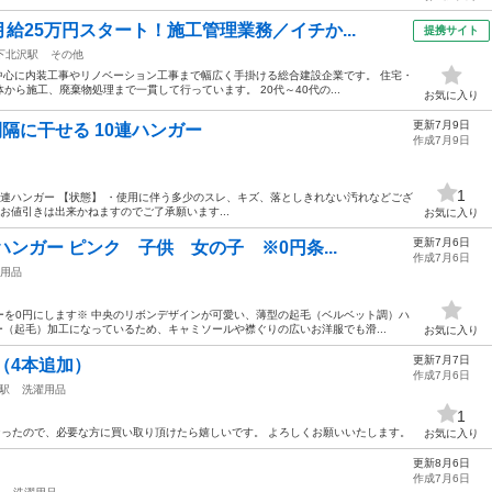
給25万円スタート！施工管理業務／イチか...
提携サイト
下北沢駅
その他
を中心に内装工事やリノベーション工事まで幅広く手掛ける総合建設企業です。 住宅・
ら施工、廃棄物処理まで一貫して行っています。 20代～40代の...
お気に入り
更新7月9日
等間隔に干せる 10連ハンガー
作成7月9日
1
る 10連ハンガー 【状態】 ・使用に伴う多少のスレ、キズ、落としきれない汚れなどござ
お値引きは出来かねますのでご了承願います...
お気に入り
更新7月6日
ンガー ピンク 子供 女の子 ※0円条...
作成7月6日
用品
ーを0円にします※ 中央のリボンデザインが可愛い、薄型の起毛（ベルベット調）ハ
ー（起毛）加工になっているため、キャミソールや襟ぐりの広いお洋服でも滑...
お気に入り
更新7月7日
（4本追加）
作成7月6日
駅
洗濯用品
1
くなったので、必要な方に買い取り頂けたら嬉しいです。 よろしくお願いいたします。
お気に入り
更新8月6日
作成7月6日