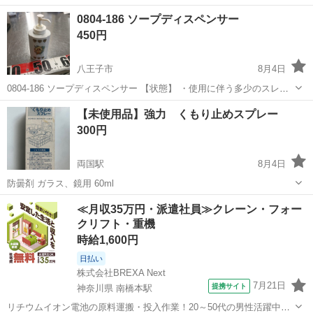
がきれいだと思います。が、気になる方はご遠慮ください。
東京
武蔵野市
吉祥寺駅
家庭用品
0804-186 ソープディスペンサー
https://amzn.asia/d/03KJ9KMi こちらと同じものだと思います。
450円
八王子市
8月4日
0804-186 ソープディスペンサー 【状態】 ・使用に伴う多少のスレ、
キズ、落としきれない汚れなどございます ・詳細は現地でご確認くだ
東京
八王子市
家庭用品
ディスペンサー
【未使用品】強力 くもり止めスプレー
さい ・お値引きは出来かねますのでご了承願います ※中古品のため、
300円
状...
両国駅
8月4日
防曇剤 ガラス、鏡用 60ml
東京
墨田区
両国駅
家庭用品
スプレー
≪月収35万円・派遣社員≫クレーン・フォー
クリフト・重機
時給1,600円
日払い
株式会社BREXA Next
7月21日
提携サイト
神奈川県 南橋本駅
リチウムイオン電池の原料運搬・投入作業！20～50代の男性活躍中★