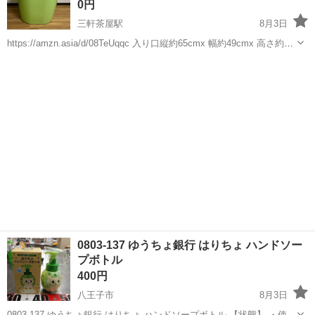
0円
三軒茶屋駅
8月3日
https://amzn.asia/d/08TeUqqc 入り口縦約65cmx 幅約49cmx 高さ約
54cm 洗濯カゴとして使用していました。 大人1人入るくらいのサイズ
東京
世田谷区
三軒茶屋駅
家庭用品
です。 中に排水口があります。 ...
0803-137 ゆうちょ銀行 はりちょ ハンドソー
プボトル
400円
八王子市
8月3日
0803-137 ゆうちょ銀行 はりちょ ハンドソープボトル 【状態】 ・使用