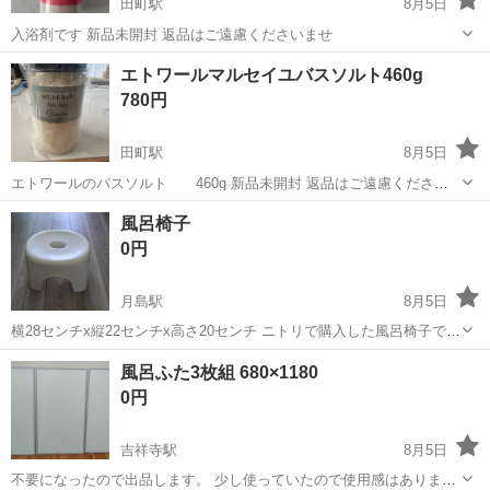
田町駅
8月5日
入浴剤です 新品未開封 返品はご遠慮くださいませ
東京
港区
田町駅
家庭用品
エトワールマルセイユバスソルト460g
780円
田町駅
8月5日
エトワールのバスソルト 460g 新品未開封 返品はご遠慮ください
ませ
東京
港区
田町駅
家庭用品
風呂椅子
0円
月島駅
8月5日
横28センチx縦22センチx高さ20センチ ニトリで購入した風呂椅子で
す。 １年ほど使用しましたが、あまり使わないので出品します。 気に
東京
多摩市
月島駅
家庭用品
風呂ふた3枚組 680×1180
ならない方にお譲りします。 受け渡し場所は京王線・聖蹟桜ヶ丘駅周
0円
辺でお願いします。
吉祥寺駅
8月5日
不要になったので出品します。 少し使っていたので使用感はあります