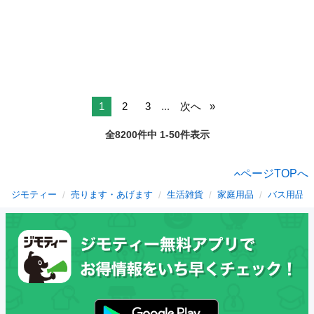
1
2
3
...
次へ
全8200件中 1-50件表示
ページTOPへ
ジモティー
売ります・あげます
生活雑貨
家庭用品
バス用品