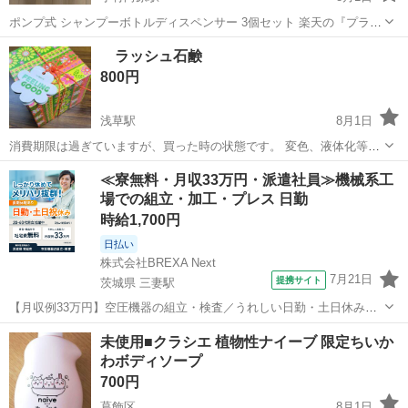
ポンプ式 シャンプーボトルディスペンサー 3個セット 楽天の『プラ生
活』とゆうショップで購入しました。 シンプルなデザインが特徴で
東京
練馬区
小竹向原駅
家庭用品
ポンプ
ラッシュ石鹸
す。 使用していたため、水あかや 掃除しても若干シャンプーの跡があ
800円
ります。 中古商品です...
浅草駅
8月1日
消費期限は過ぎていますが、買った時の状態です。 変色、液体化等は
しておりません。 香りもまだまだあります。 一度開けて確認しまし
東京
台東区
浅草駅
家庭用品
≪寮無料・月収33万円・派遣社員≫機械系工
た。
場での組立・加工・プレス 日勤
時給1,700円
日払い
株式会社BREXA Next
7月21日
提携サイト
茨城県 三妻駅
【月収例33万円】空圧機器の組立・検査／うれしい日勤・土日休み／
無料の社宅付き◎ 人気の工場のお仕事 ◇空気圧制御機器製品の組立・
茨城
常総市
三妻駅
その他
未使用■クラシエ 植物性ナイーブ 限定ちいか
検査作業◇ ・調整機器の組立作業 ★工場未経験者でも安心して働ける
わボディソープ
環境になります。 ★細...
700円
葛飾区
8月1日