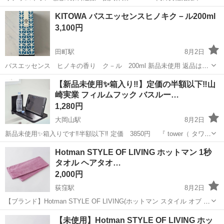
ワンルーム寮完備！赴任旅費会社負担！年間休日130日★フォークリフ
神奈川
相模原市
南橋本駅
その他
KITOWA バスエッセンスヒノキク－ル200ml
ト免許お持ちの方、活躍中！就業先食堂利用可★《神奈川県相模原
3,100円
市》 人気の工場のお仕事 ◇電...
田町駅
8月2日
バスエッセンス ヒノキの香り ク－ル 200ml 新品未使用 返品はご
遠慮くださいませ
東京
港区
田町駅
家庭用品
【新品未使用✨箱入り‼️】定価の半額以下‼️山
崎実業 フィルムフック バスルー…
1,280円
大岡山駅
8月2日
新品未使用✨箱入りです‼️半額以下‼️ 定価 3850円 『 tower（ タワー
）フィルムフック バスルーム折り畳み棚 』は、コンパクトに折りたた
東京
目黒区
大岡山駅
家庭用品
Hotman STYLE OF LIVING ホットマン 1秒
んで収納できるバステーブルです。 透明のフィルムフックを壁面に
タオル ヘアタオ…
貼...
2,000円
荻窪駅
8月2日
【ブランド】Hotman STYLE OF LIVING(ホットマン スタイル オブ リ
ビング) 【カラー】ローズ 【サイズ】約38×99cm 【参考価格】1,780
東京
杉並区
荻窪駅
家庭用品
ホットマン
【未使用】Hotman STYLE OF LIVING ホッ
円 ＜1秒タオル＞ 髪を拭くために新たに加わった「ヘアタ...