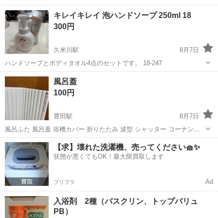
キレイキレイ 泡ハンドソープ 250ml 18
300円
久米川駅
8月7日
ハンドソープとボディタオル4点のセットです。 18-247
東京
東村山市
久米川駅
家庭用品
風呂蓋
100円
豊田駅
8月7日
風呂ふた 風呂蓋 浴槽カバー 折りたたみ 波型 シャッター コーナン
65×120cm 前住居者の残置物のため処分します。 ここ2年ほどは未使
東京
日野市
豊田駅
家庭用品
【求】壊れた洗濯機、売ってください🧺✨
用です。その前はどのくらい使用していたか分かりませんが、目立っ
状態が悪くてもOK！最大限買取します
た汚れや傷みはな...
Ad
プリフラ
入浴剤 2種（バスクリン、トップバリュ
PB）