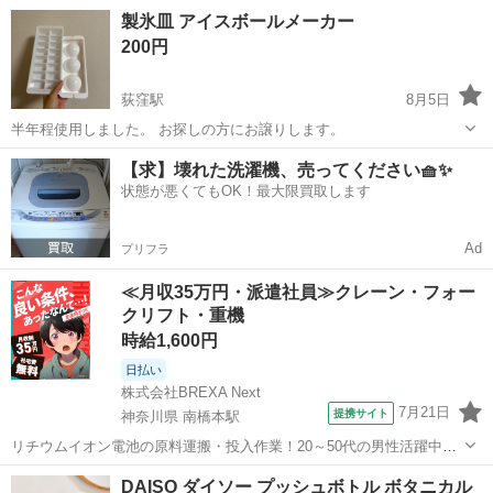
とても美しいです。 入浴剤として、またはインテリアフレグランス(石
東京
あきる野市
拝島駅
家庭用品
製氷皿 アイスボールメーカー
けん香り)としての活用ができます。
200円
荻窪駅
8月5日
半年程使用しました。 お探しの方にお譲りします。
東京
杉並区
荻窪駅
家庭用品
製氷皿
【求】壊れた洗濯機、売ってください🧺✨
状態が悪くてもOK！最大限買取します
Ad
プリフラ
≪月収35万円・派遣社員≫クレーン・フォー
クリフト・重機
時給1,600円
日払い
株式会社BREXA Next
7月21日
提携サイト
神奈川県 南橋本駅
リチウムイオン電池の原料運搬・投入作業！20～50代の男性活躍中★
ワンルーム寮完備！赴任旅費会社負担！年間休日130日★フォークリフ
神奈川
相模原市
南橋本駅
その他
DAISO ダイソー プッシュボトル ボタニカル
ト免許お持ちの方、活躍中！就業先食堂利用可★《神奈川県相模原