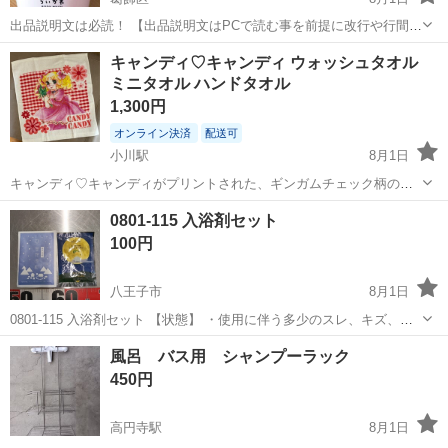
出品説明文は必読！ 【出品説明文はPCで読む事を前提に改行や行間な
ど調整しておりますので、PCでの閲覧を推奨します】 ・既読後12時
東京
葛飾区
家庭用品
キャンディ♡キャンディ ウォッシュタオル
間過ぎてもメール返信をしない愚鈍でだらしない人とはお取引きしま
ミニタオル ハンドタオル
せん！ ・問い合わせ...
1,300円
オンライン決済
配送可
小川駅
8月1日
キャンディ♡キャンディがプリントされた、ギンガムチェック柄の可
愛らしいウォッシュタオルです。 サイズ 約37×34cm 未使用品です
東京
小平市
小川駅
家庭用品
0801-115 入浴剤セット
が、古い物なので、経年劣化あるかもしれません。神経質な方はご遠
100円
慮ください。 - キャラク...
八王子市
8月1日
0801-115 入浴剤セット 【状態】 ・使用に伴う多少のスレ、キズ、落
としきれない汚れなどございます ・詳細は現地でご確認ください ・お
東京
八王子市
家庭用品
入浴剤
風呂 バス用 シャンプーラック
値引きは出来かねますのでご了承願います ※中古品のため、状態につ
450円
い...
高円寺駅
8月1日