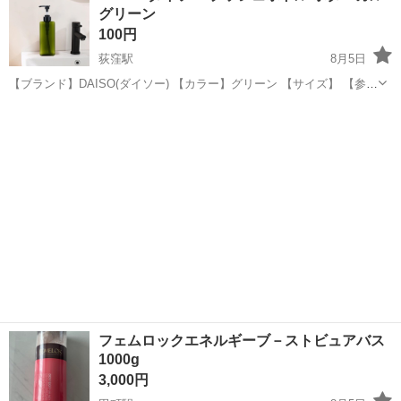
グリーン
市》 人気の工場のお仕事 ◇電...
100円
荻窪駅
8月5日
【ブランド】DAISO(ダイソー) 【カラー】グリーン 【サイズ】 【参考
価格】110円 ホームクリーニング済み。 お探しの方にお譲りします。
東京
杉並区
荻窪駅
家庭用品
DAISO
フェムロックエネルギーブ－ストビュアバス
1000g
3,000円