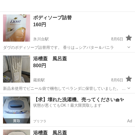
ボディソープ詰替
160円
氷川台駅
8月6日
ダヴのボディソープ詰替用です。 香りは→シアバター＆バニラ
東京
練馬区
氷川台駅
家庭用品
ボディソープ
浴槽蓋 風呂蓋
800円
蔵前駅
8月6日
新品未使用でビニール袋で梱包してベランダに保管していました。 お
渡しは蔵前、または台東区内でしたら車でお持ちします。
東京
台東区
蔵前駅
家庭用品
浴槽
【求】壊れた洗濯機、売ってください🧺✨
状態が悪くてもOK！最大限買取します
Ad
プリフラ
浴槽蓋 風呂蓋