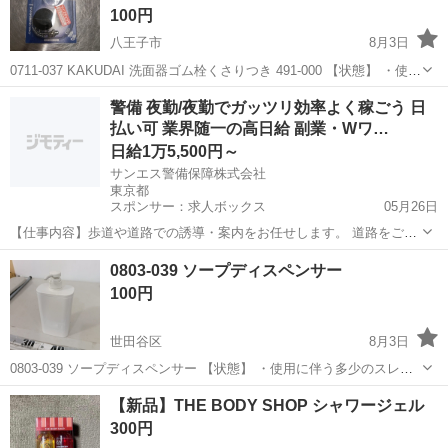
100円
八王子市
8月3日
0711-037 KAKUDAI 洗面器ゴム栓くさりつき 491-000 【状態】 ・使用
に伴う多少のスレ、キズ、落としきれない汚れなどございます ・詳細
東京
八王子市
家庭用品
くさり
警備 夜勤/夜勤でガッツリ効率よく稼ごう 日
は現地でご確認ください ・お値引きは出来かねますのでご...
払い可 業界随一の高日給 副業・Wワ…
日給1万5,500円～
サンエス警備保障株式会社
東京都
スポンサー：求人ボックス
05月26日
【仕事内容】歩道や道路での誘導・案内をお任せします。 道路をご利
用される車両や歩行者の方が安全に安心して通行するために適切に誘
アルバイト・パート
0803-039 ソープディスペンサー
導してください。 勤務地へは直行直帰OKです! <未経験でも安心!!> 丁
100円
寧な研修20hで基本的な知識を...
世田谷区
8月3日
0803-039 ソープディスペンサー 【状態】 ・使用に伴う多少のスレ、
キズ、落としきれない汚れなどございます ・詳細は現地でご確認くだ
東京
世田谷区
家庭用品
ディスペンサー
【新品】THE BODY SHOP シャワージェル
さい ・お値引きは出来かねますのでご了承願います ※中古品のため、
300円
状...