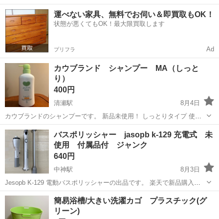
ワンルーム寮完備！赴任旅費会社負担！年間休日130日★フォークリフ
神奈川
相模原市
南橋本駅
その他
運べない家具、無料でお伺い＆即買取もOK！
ト免許お持ちの方、活躍中！就業先食堂利用可★《神奈川県相模原
状態が悪くてもOK！最大限買取します
市》 人気の工場のお仕事 ◇電...
Ad
プリフラ
カウブランド シャンプー MA（しっと
り）
400円
清瀬駅
8月4日
カウブランドのシャンプーです。 新品未使用！ しっとりタイプ 使用
変更したので出品しました。
東京
東久留米市
清瀬駅
家庭用品
新品
バスポリッシャー jasopb k-129 充電式 未
使用 付属品付 ジャンク
640円
中神駅
8月3日
Jesopb K-129 電動バスポリッシャーの出品です。 楽天で新品購入し
ましたが、電源は入るもののブラシが回転せず正常動作しませんでし
東京
昭島市
中神駅
家庭用品
ポリッシャー
簡易浴槽/大きい洗濯カゴ プラスチック(グ
た。 未使用品ですが、動作不良のためジャンク品として出品いたしま
リーン)
す。 【状態】 ・...