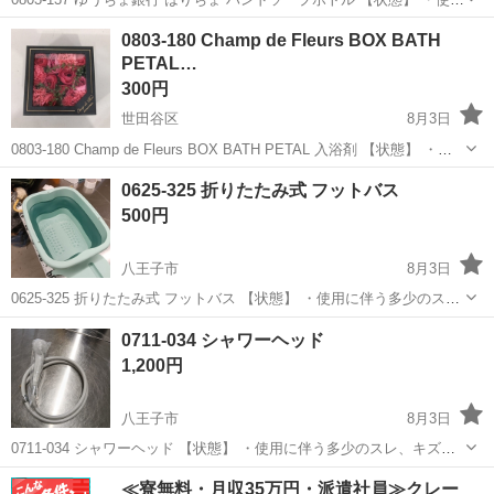
に伴う多少のスレ、キズ、落としきれない汚れなどございます ・詳細
東京
八王子市
家庭用品
現地
0803-180 Champ de Fleurs BOX BATH
は現地でご確認ください ・お値引きは出来かねますのでご了承願いま
PETAL…
す...
300円
世田谷区
8月3日
0803-180 Champ de Fleurs BOX BATH PETAL 入浴剤 【状態】 ・使
用に伴う多少のスレ、キズ、落としきれない汚れなどございます ・詳
東京
世田谷区
家庭用品
入浴剤
0625-325 折りたたみ式 フットバス
細は現地でご確認ください ・お値引きは出来...
500円
八王子市
8月3日
0625-325 折りたたみ式 フットバス 【状態】 ・使用に伴う多少のス
レ、キズ、落としきれない汚れなどございます ・詳細は現地でご確認
東京
八王子市
家庭用品
フットバス
0711-034 シャワーヘッド
ください ・お値引きは出来かねますのでご了承願います ※中古品のた
1,200円
め...
八王子市
8月3日
0711-034 シャワーヘッド 【状態】 ・使用に伴う多少のスレ、キズ、
落としきれない汚れなどございます ・詳細は現地でご確認ください ・
東京
八王子市
家庭用品
シャワーヘッド
≪寮無料・月収35万円・派遣社員≫クレー
お値引きは出来かねますのでご了承願います ※中古品のため、状態に