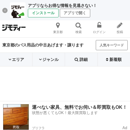
アプリならお得な情報を見逃さない！
インストール
アプリで開く
東京都
検索
ログイン
投稿
東京都のバス用品の中古あげます・譲ります
人気キーワード
エリア
ジャンル
詳細
新着順
運べない家具、無料でお伺い＆即買取もOK！
状態が悪くてもOK！最大限買取します
Ad
プリフラ