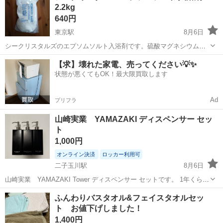
2.2kg
640円
東京駅
8月6日
シークリスタルズのエプソムソルト入浴剤です。硫酸マグネシウム配
合で、リラックスしたバスタイムをお楽しみいただけます。 封は開け
東京
渋谷区
東京駅
家庭用品
【求】壊れた家電、売ってください💡✨
てしまいましたが、使用していません。 ・ブランド：シークリスタル
状態が悪くてもOK！最大限買取します
ズ ・内容量：2.2kg ・状態...
Ad
プリフラ
山崎実業 YAMAZAKI ディスペンサー セッ
ト
1,000円
オンライン決済
ロッカー利用可
二子玉川駅
8月6日
山崎実業 YAMAZAKI Tower ディスペンサー セットです。 1年くらい
使いました。 外側は分かりませんが、内側は一度直接いれたら白くな
東京
世田谷区
二子玉川駅
家庭用品
ディスペンサー
ふんわりバスタオル&フェイスタオルセッ
ってしまった跡があります。 あくまで中古とご理解いただける方のみ
ト お値下げしました！
お願いいたし...
1,400円