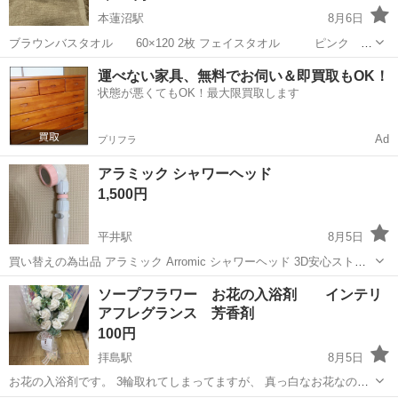
本蓮沼駅
8月6日
ブラウンバスタオル 60×120 2枚 フェイスタオル ピンク
6枚 水色 2枚 30×75 バラ売り無しです
東京
板橋区
本蓮沼駅
家庭用品
バスタオル
運べない家具、無料でお伺い＆即買取もOK！
新品と数回使用と混ざっておりますのでお安くしました！ どうぞ宜し
状態が悪くてもOK！最大限買取します
くお願...
Ad
プリフラ
アラミック シャワーヘッド
1,500円
平井駅
8月5日
買い替えの為出品 アラミック Arromic シャワーヘッド 3D安心ストッ
プシャワーヘッド ※付属品無し
東京
江戸川区
平井駅
家庭用品
ソープフラワー お花の入浴剤 インテリ
アフレグランス 芳香剤
100円
拝島駅
8月5日
お花の入浴剤です。 3輪取れてしまってますが、 真っ白なお花なので