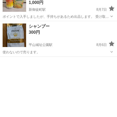
1,000円
新御徒町駅
8月7日
ポイントで入手しましたが、手持ちがあるため出品します。 受け取り
の際は入れ物をご持参ください。 ノークレームノーリターンでお願い
東京
台東区
新御徒町駅
家庭用品
トップバリュ
シャンプー
します。
300円
平山城址公園駅
8月6日
使わないので売ります。
東京
日野市
平山城址公園駅
家庭用品