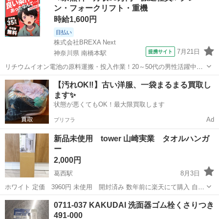
ン・フォークリフト・重機
つ...
時給1,600円
日払い
株式会社BREXA Next
7月21日
提携サイト
神奈川県 南橋本駅
リチウムイオン電池の原料運搬・投入作業！20～50代の男性活躍中★
ワンルーム寮完備！赴任旅費会社負担！年間休日130日★フォークリフ
神奈川
相模原市
南橋本駅
その他
【汚れOK‼️】古い洋服、一袋まるまる買取し
ト免許お持ちの方、活躍中！就業先食堂利用可★《神奈川県相模原
ます✨
市》 人気の工場のお仕事 ◇電...
状態が悪くてもOK！最大限買取します
Ad
プリフラ
新品未使用 tower 山崎実業 タオルハンガ
ー
2,000円
葛西駅
8月3日
ホワイト 定価 3960円 未使用 開封済み 数年前に楽天にて購入 自宅
のタオルハンガーには合いませんでしたのでお譲りします
東京
江戸川区
葛西駅
家庭用品
0711-037 KAKUDAI 洗面器ゴム栓くさりつき
491-000