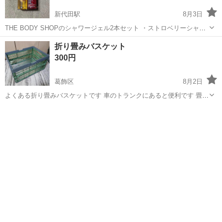
新代田駅
8月3日
THE BODY SHOPのシャワージェル2本セット ・ストロベリーシャワ
ージェル 60ml ・マンゴーシャワージェル 60ml 暗所にて保管して
東京
世田谷区
新代田駅
家庭用品
個人
折り畳みバスケット
おりましたが、断捨離のため出品します。 未開封ですが個人保管品で
300円
すので、ご理...
葛飾区
8月2日
よくある折り畳みバスケットです 車のトランクにあると便利です 畳ん
でも広げても重ねられます 取って付きで広げれば買いもの籠 畳めばペ
東京
葛飾区
家庭用品
バスケット
チャンコで軽いです 屋内で使用ずみ