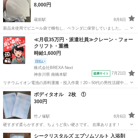
8,000円
蔵前駅
8月6日
新品未使用でビニール袋で梱包し、ベランダに保管していました。 撮
影のためビニールを剥いでいます。 お渡しは蓋をそのままになりま
東京
台東区
蔵前駅
家庭用品
≪月収35万円・派遣社員≫クレーン・フォー
す。 出品期限は2026年8月末を予定しております。 新品販売で14,000
クリフト・重機
円ほどする...
時給1,600円
日払い
株式会社BREXA Next
7月21日
提携サイト
神奈川県 南橋本駅
リチウムイオン電池の原料運搬・投入作業！20～50代の男性活躍中★
ワンルーム寮完備！赴任旅費会社負担！年間休日130日★フォークリフ
神奈川
相模原市
南橋本駅
その他
ボディタオル 2枚 ①
ト免許お持ちの方、活躍中！就業先食堂利用可★《神奈川県相模原
300円
市》 人気の工場のお仕事 ◇電...
竹ノ塚駅
8月6日
硬すぎず柔らかすぎず、ちょうど良い硬さです。 在庫あります！
東京
足立区
竹ノ塚駅
家庭用品
タオル
シークリスタルズ エプソムソルト 入浴剤