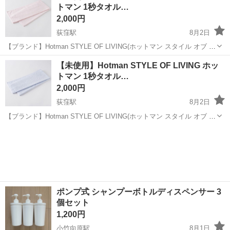
トマン 1秒タオル…
2,000円
荻窪駅
8月2日
【ブランド】Hotman STYLE OF LIVING(ホットマン スタイル オブ リ
ビング) 【カラー】ピンク 【サイズ】約38×99cm 【参考価格】1,870
東京
杉並区
荻窪駅
家庭用品
ホットマン
【未使用】Hotman STYLE OF LIVING ホッ
円 ＜1秒タオル＞ 髪を拭くために新たに加わった「ヘアタ...
トマン 1秒タオル…
2,000円
荻窪駅
8月2日
【ブランド】Hotman STYLE OF LIVING(ホットマン スタイル オブ リ
ビング) 【カラー】ライトブルー 【サイズ】約38×99cm 【参考価格】
東京
杉並区
荻窪駅
家庭用品
ホットマン
1,870円 ＜1秒タオル＞ 髪を拭くために新たに加わった「...
ポンプ式 シャンプーボトルディスペンサー 3
個セット
1,200円
小竹向原駅
8月1日