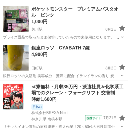
ポケットモンスター プレミアムバスタオ
ル ピンク
1,000円
矢川駅
8月2日
プライズ景品で取ったまま保管していたもので未使用になります。 そ
の他の物とまとめ買いしていただけたら割引致します。 8/9（日）まで
東京
国立市
矢川駅
家庭用品
ポケットモンスター
銀座ロッソ CYABATH 7錠
の掲載となります。
4,900円
田町駅
8月2日
銀行ロッソの入浴剤 美容成分 贅沢に配合 イランイランの香り 炭酸
ガス 開封はしましたが使用していません 7錠全てあります 返品はご遠
東京
港区
田町駅
家庭用品
≪寮無料・月収35万円・派遣社員≫化学系工
慮くださいませ
場でのクレーン・フォークリフト 交替制
時給1,600円
日払い
株式会社BREXA Next
7月21日
提携サイト
神奈川県 南橋本駅
リチウムイオン電池の原料運搬・投入作業！20～50代の男性活躍中★