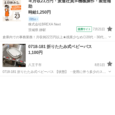
≪月収23万円・派遣社員≫機械操作・製造補
ください ・お値引きは出来かねますのでご了承願います ※中古品の
助
た...
時給1,250円
日払い
株式会社BREXA Next
7月21日
提携サイト
茨城県 静駅
倉庫内での事務業務！月収例22万円以上★残業少なめ◎20代・30代・
40代の男女活躍中！空調完備で快適作業★食堂利用可◎マイカー通勤
茨城
常陸大宮市
静駅
その他
0718-181 折りたたみ式ベビーバス
OK◎無料駐車場完備！《茨城県常陸大宮市》 人気の工場のお仕事 ◇
1,100円
電子部品製造倉庫内の事務...
八王子市
8月1日
0718-181 折りたたみ式ベビーバス 【状態】 ・使用に伴う多少のス
レ、キズ、落としきれない汚れなどございます ・詳細は現地でご確認
東京
八王子市
家庭用品
ベビーバス
ください ・お値引きは出来かねますのでご了承願います ※中古品のた
め、...