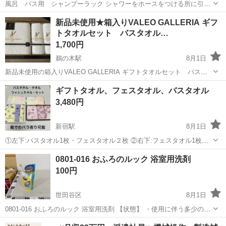
風呂 バス用 シャンプーラック シャワーをホースをつける所に引っ
掛けて使用する シャンプーラックです 中古です ご理解ください
東京
杉並区
高円寺駅
家庭用品
ラック
新品未使用★箱入りVALEO GALLERIA ギフ
トタオルセット バスタオル…
1,700円
鵜の木駅
8月1日
新品未使用の箱入りVALEO GALLERIA ギフトタオルセット バスタ
オル×1 フェイスタオル×2 です。 おなじみイタリアのブランド
東京
大田区
鵜の木駅
家庭用品
タオル
ギフトタオル、フェスタオル、バスタオル
VALEO GALLERIAの白のタオルセットギフトで、バスタオル1枚、フ
3,480円
ェイスタ...
新宿駅
8月1日
①左下:バスタオル1枚・フェスタオル２枚 ②右下:フェスタオル1枚・
ウォシュタオル２枚 ピンク四季紀行、ガーゼ織タオル 天然コット
東京
品川区
新宿駅
家庭用品
バスタオル
0801-016 おふろのルック 浴室用洗剤
ン100% ③左上: フェスタオル1枚・ウォシュタオル２枚、ピンクのタ
100円
オルの方に薄...
世田谷区
8月1日
0801-016 おふろのルック 浴室用洗剤 【状態】 ・使用に伴う多少のス
レ、キズ、落としきれない汚れなどございます ・詳細は現地でご確認
東京
世田谷区
家庭用品
浴室