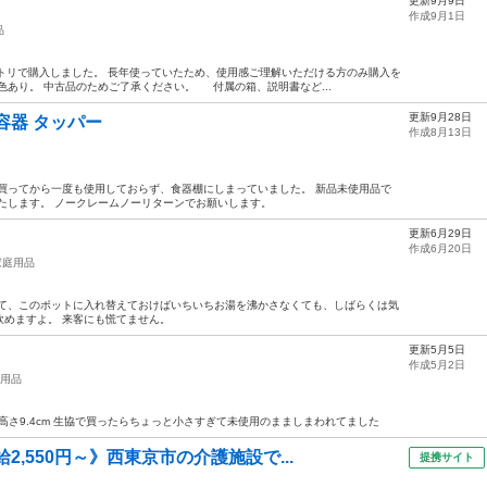
更新9月9日
作成9月1日
品
トリで購入しました。 長年使っていたため、使用感ご理解いただける方のみ購入を
色あり。 中古品のためご了承ください。 付属の箱、説明書など...
更新9月28日
容器 タッパー
作成8月13日
買ってから一度も使用しておらず、食器棚にしまっていました。 新品未使用品で
たします。 ノークレームノーリターンでお願いします。
更新6月29日
作成6月20日
家庭用品
して、このポットに入れ替えておけばいちいちお湯を沸かさなくても、しばらくは気
飲めますよ。 来客にも慌てません。
更新5月5日
作成5月2日
用品
cm x 高さ9.4cm 生協で買ったらちょっと小さすぎて未使用のまましまわれてました
2,550円～》西東京市の介護施設で...
提携サイト