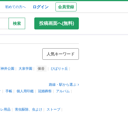
ログイン
会員登録
初めての方へ
投稿画面へ(無料)
検索
人気キーワード
石神井公園
大泉学園
保谷
ひばりヶ丘
路線・駅から選ぶ
ィ
手帳
個人用印鑑
冠婚葬祭
アルバム
イレ用品
害虫駆除、虫よけ
ストーブ