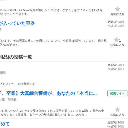
44.5cm 縦29〜29.5cm 写真の通り シミ 等ございますことをご了承くださいませ。
望させていただきます。
お気に入り
更新1月28日
が入っていた容器
作成1月28日
品
1
います。 他の容器に移して使用していました。 空容器は洗浄しています。 保谷駅
ていただきます。
お気に入り
用品)の投稿一覧
更新5月20日
作成5月18日
用品
入しました。 ほぼ新品です
、卒業】大真綜合警備が、あなたの「本当に...
提携サイト
谷駅
警備員
インし直したい方 □すべてを受け入れてくれる場所を探している方 □新しい景色の中
ただいま」と言える、もう一つの居場所が欲しい方 もし、あなた...
お気に入り
更新5月10日
とめて
作成5月10日