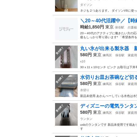
ダイソン
ネジも２つあります。 ダイソンV8に使
＼20～40代活躍中／【時給
時給1,850円
東京
保谷駅
介護福
20～40代のアクティブに働きたい方の応
後もしっかり寄り添います* 「希望条件を
丸い氷が出来る製氷器 
受付終了
580円
東京
練馬区
保谷駅
家庭用
x10
30ｘ11ｘ10センチ ピンク お取引は
水切りお皿お茶碗など切
受付終了
580円
東京
練馬区
保谷駅
家庭用
水切り
新品未使用 あかんべーしている水色は水
ディズニーの電気ランタ
受付終了
580円
東京
練馬区
保谷駅
家庭用
ランタン
usbのランタンです 新品未使用です箱
す