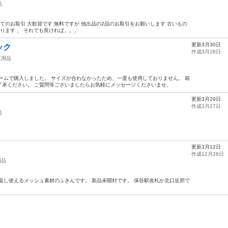
品
てのお取引 大歓迎です 無料ですが 他出品の2品のお取引をお願いします 古いもの
ります 。 それでも良ければ。。。
更新3月30日
ック
作成3月28日
庭用品
ームで購入しました。 サイズが合わなかったため、一度も使用しておりません。 箱
了承ください。 ご質問等ございましたらお気軽にメッセージくださいませ。
更新3月29日
作成3月27日
品
更新3月12日
作成12月28日
用品
返し使えるメッシュ素材のふきんです。 新品未開封です。 保谷駅改札か北口近郊で