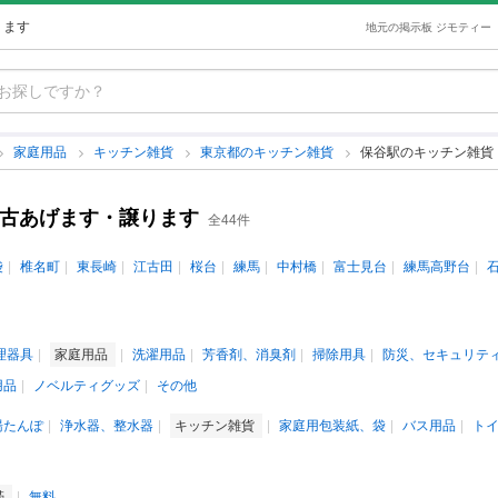
ります
地元の掲示板 ジモティー
家庭用品
キッチン雑貨
東京都のキッチン雑貨
保谷駅のキッチン雑貨
中古あげます・譲ります
全44件
袋
椎名町
東長崎
江古田
桜台
練馬
中村橋
富士見台
練馬高野台
理器具
家庭用品
洗濯用品
芳香剤、消臭剤
掃除用具
防災、セキュリテ
用品
ノベルティグッズ
その他
湯たんぽ
浄水器、整水器
キッチン雑貨
家庭用包装紙、袋
バス用品
ト
帯
無料