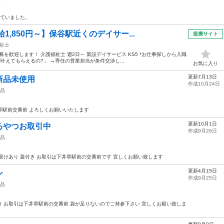
っていました。
1,850円～】保谷駅近くのデイサー...
提携サイト
祉士
募を歓迎します！ 介護福祉士 週2日～ 新設デイサービス KS5 *お仕事探しから入職
叶えてもらえるの?」 →専任の営業担当が条件交渉し...
お気に入り
更新7月13日
新品未使用
作成10月24日
品
下井草駅前交番前 よろしくお願いいたします
更新10月1日
るやつお取引中
作成9月26日
品
受けあり 蓋付き お取引は下井草駅前の交番前です 宜しくお願い致します
更新4月15日
ン
作成9月25日
品
あり お取引は下井草駅前の交番前 袋が足りないのでご持参下さい 宜しくお願い致しま