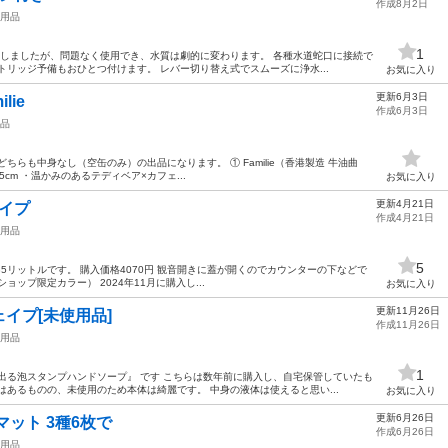
作成8月2日
用品
1
用しましたが、問題なく使用でき、水質は劇的に変わります。 各種水道蛇口に接続で
トリッジ予備もおひとつ付けます。 レバー切り替え式でスムーズに浄水...
お気に入り
更新6月3日
lie
作成6月3日
品
ちらも中身なし（空缶のみ）の出品になります。 ① Familie（香港製造 牛油曲
.5cm ・温かみのあるテディベア×カフェ...
お気に入り
更新4月21日
タイプ
作成4月21日
用品
5
35リットルです。 購入価格4070円 観音開きに蓋が開くのでカウンターの下などで
ップ限定カラー） 2024年11月に購入し...
お気に入り
更新11月26日
イプ[未使用品]
作成11月26日
用品
1
出る泡スタンプハンドソープ』 です こちらは数年前に購入し、自宅保管していたも
はあるものの、未使用のため本体は綺麗です。 中身の液体は使えると思い...
お気に入り
更新6月26日
マット 3種6枚で
作成6月26日
用品