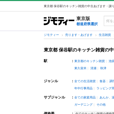
東京都 保谷駅のキッチン雑貨の中古あげます・譲
東京版
都道府県選択
ジモティー
売ります・あげます
生活雑貨
東京都 保谷駅のキッチン雑貨の
駅
：
東京都のキッチン雑貨
池
東久留米
清瀬
秋津
ジャンル
：
全ての生活雑貨
食器
調
年中行事用品
ラッピング
サブジャンル
：
全ての家庭用品
あんか、
ガーデニング
その他
価格帯
：
全てのキッチン雑貨の価格