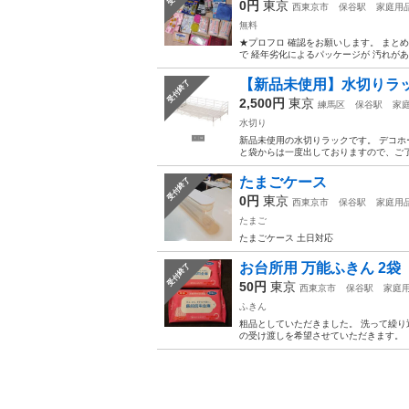
0円
東京
西東京市
保谷駅
家庭用
無料
★プロフロ 確認をお願いします。 まとめ
で 経年劣化によるパッケージが 汚れがあ
【新品未使用】水切りラ
受付終了
2,500円
東京
練馬区
保谷駅
家
水切り
新品未使用の水切りラックです。 デコホ
と袋からは一度出しておりますので、ご
たまごケース
受付終了
0円
東京
西東京市
保谷駅
家庭用
たまご
たまごケース 土日対応
お台所用 万能ふきん 2袋
受付終了
50円
東京
西東京市
保谷駅
家庭
ふきん
粗品としていただきました。 洗って繰り
の受け渡しを希望させていただきます。