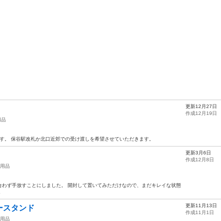
更新12月27日
作成12月19日
用品
です。 保谷駅改札か北口近郊での受け渡しを希望させていただきます。
更新3月6日
作成12月8日
用品
合わず手放すことにしました。 開封して置いてみただけなので、まだキレイな状態
。
更新11月13日
ースタンド
作成11月1日
用品