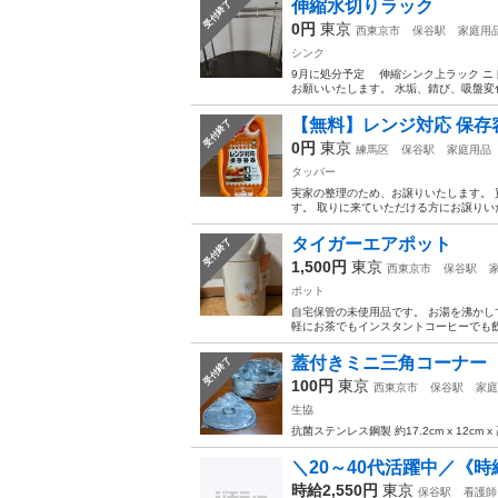
伸縮水切りラック
受付終了
0円
東京
西東京市
保谷駅
家庭用
シンク
9月に処分予定 伸縮シンク上ラック ニ
お願いいたします。 水垢、錆び、吸盤変
【無料】レンジ対応 保存
受付終了
0円
東京
練馬区
保谷駅
家庭用品
タッパー
実家の整理のため、お譲りいたします。 
す。 取りに来ていただける方にお譲りい
タイガーエアポット
受付終了
1,500円
東京
西東京市
保谷駅
ポット
自宅保管の未使用品です。 お湯を沸か
軽にお茶でもインスタントコーヒーでも
蓋付きミニ三角コーナー
受付終了
100円
東京
西東京市
保谷駅
家庭
生協
抗菌ステンレス鋼製 約17.2cm x 12
＼20～40代活躍中／《時給
時給2,550円
東京
保谷駅
看護師