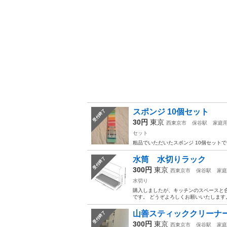
スポンジ 10個セット
受付終了
30円
東京
西東京市
保谷駅
家庭
セット
粗品でいただいたスポンジ 10個セット
水筒 水切りラック
受付終了
300円
東京
西東京市
保谷駅
家庭
水切り
購入しましたが、キッチンのスペースと
です。 どうぞよろしくお願いいたします
山善スティッククリーナ
受付終了
300円
東京
西東京市
保谷駅
家庭