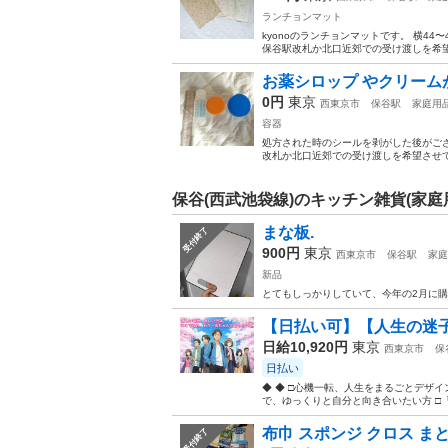
ランチョンマット
kyonoのランチョンマットです。 横44〜
保谷駅改札か北口近郊での受け渡しを希
お薬シロップ やクリーム
0円
東京
西東京市
保谷駅
家庭用
容器
処方された時のシールを剥がした後がござ
改札か北口近郊での受け渡しを希望させ
保谷(西武池袋線)のキッチン雑貨(家庭
まな板.
受付終了
900円
東京
西東京市
保谷駅
家庭
新品
とてもしっかりしていて、今年の2月に購
【日払い可】【人生の迷子
日給10,920円
東京
西東京市
保
日払い
◆ ◆ □心機一転、人生をまるごとデザ
で、ゆっくりと自分と向き合いたい方 □「
布巾 スポンジ クロス ま
受付終了