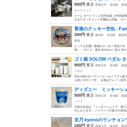
500円
東京
西東京市
保谷駅
家庭
カートリッジ
トーレ カートリッジ式浄水器 ２年弱使
きるアタッチメント付属品も完備。 カー
香港のクッキー空缶 - Fami
300円
東京
練馬区
保谷駅
家庭用
香港
とっても可愛い香港のクッキー空缶です ど
奇） ・サイズ：直径 約15cm × 高さ 約5
ゴミ箱 SOLOW ペダル 
900円
東京
西東京市
保谷駅
家庭
ペダル
SOLOWのオープンツインタイプゴミ箱 
も使いやすいです。 お色はグレー（楽天ショ
ディズニー ミッキーシェ
500円
東京
西東京市
保谷駅
家庭
ソープ
今回の出品は 『ミッキーシェイプ 泡で
のになります。 パッケージの多少の劣化
京乃 kyonoのランチョン
200円
東京
西東京市
保谷駅
家庭