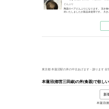
どんぶり
陶器のペアどんぶりになります。 頂き物
封いたしましたが新品未使用です。 大きさ
東京都 本蓮沼駅の丼の中古あげます・譲ります 全5件
本蓮沼(都営三田線)の丼(食器)で欲
新
本蓮沼(