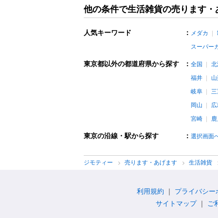
他の条件で生活雑貨の売ります・
人気キーワード
：
メダカ
スーパー
東京都以外の都道府県から探す
：
全国
北
福井
山
岐阜
三
岡山
広
宮崎
鹿
東京の沿線・駅から探す
：
選択画面
ジモティー
売ります・あげます
生活雑貨
利用規約
プライバシー
サイトマップ
ご