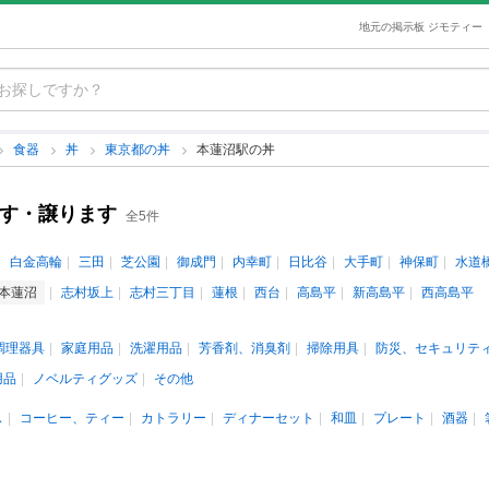
地元の掲示板 ジモティー
食器
丼
東京都の丼
本蓮沼駅の丼
ます・譲ります
全5件
白金高輪
三田
芝公園
御成門
内幸町
日比谷
大手町
神保町
水道
本蓮沼
志村坂上
志村三丁目
蓮根
西台
高島平
新高島平
西高島平
調理器具
家庭用品
洗濯用品
芳香剤、消臭剤
掃除用具
防災、セキュリテ
用品
ノベルティグッズ
その他
ス
コーヒー、ティー
カトラリー
ディナーセット
和皿
プレート
酒器