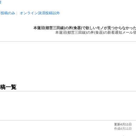
者
済投稿のみ
オンライン決済投稿以外
本蓮沼(都営三田線)の丼(食器)で欲しいモノが見つからなかっ
本蓮沼(都営三田線)の丼(食器)の新着通知メール
投稿一覧
更新4月11日
作成4月11日