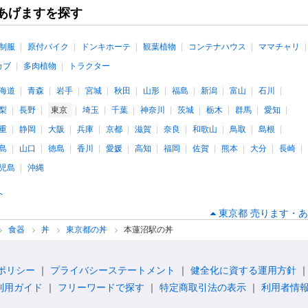
あげますを探す
制服
原付バイク
ドンキホーテ
観葉植物
コンテナハウス
ママチャリ
カブ
多肉植物
トラクター
海道
青森
岩手
宮城
秋田
山形
福島
新潟
富山
石川
梨
長野
東京
埼玉
千葉
神奈川
茨城
栃木
群馬
愛知
重
静岡
大阪
兵庫
京都
滋賀
奈良
和歌山
鳥取
島根
島
山口
徳島
香川
愛媛
高知
福岡
佐賀
熊本
大分
長崎
児島
沖縄
へ
東京都 売ります・あ
食器
丼
東京都の丼
本蓮沼駅の丼
ポリシー
プライバシーステートメント
健全化に資する運用方針
利用ガイド
フリーワードで探す
特定商取引法の表示
利用者情