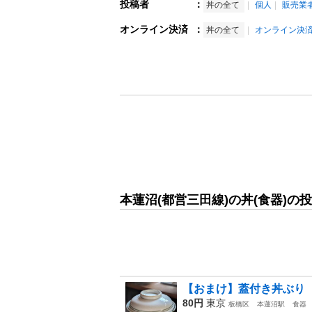
投稿者
：
丼の全て
個人
販売業
オンライン決済
：
丼の全て
オンライン決
本蓮沼(都営三田線)の丼(食器)の
【おまけ】蓋付き丼ぶり
80円
東京
板橋区
本蓮沼駅
食器