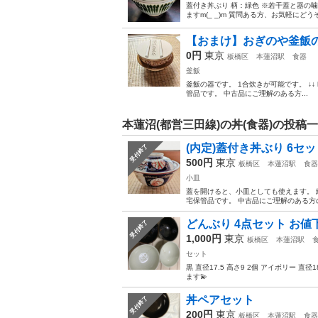
蓋付き丼ぶり 柄：緑色 ※若干蓋と器の
ますm(_ _)m 質問ある方、お気軽にどう
【おまけ】おぎのや釜飯
0円
東京
板橋区
本蓮沼駅
食器
釜飯
釜飯の器です。 1合炊きが可能です。 ↓↓ https://w
管品です。 中古品にご理解のある方...
本蓮沼(都営三田線)の丼(食器)の投稿
(内定)蓋付き丼ぶり 6セッ
受付終了
500円
東京
板橋区
本蓮沼駅
食器
小皿
蓋を開けると、小皿としても使えます。 
宅保管品です。 中古品にご理解のある方のみ
どんぶり 4点セット お
受付終了
1,000円
東京
板橋区
本蓮沼駅
セット
黒 直径17.5 高さ9 2個 アイボリー 
ます💫
丼ペアセット
受付終了
200円
東京
板橋区
本蓮沼駅
食器