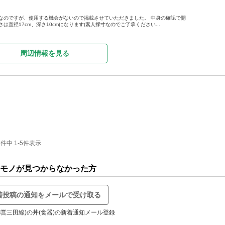
なのですが、使用する機会がないので掲載させていただきました。 中身の確認で開
は直径17cm、深さ10cmになります(素人採寸なのでご了承ください...
周辺情報を見る
中 1-5件表示
しいモノが見つからなかった方
着投稿の通知をメールで受け取る
都営三田線)の丼(食器)の新着通知メール登録