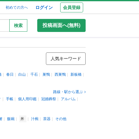
ログイン
会員登録
初めての方へ
投稿画面へ(無料)
検索
人気キーワード
橋
春日
白山
千石
巣鴨
西巣鴨
新板橋
路線・駅から選ぶ
ィ
手帳
個人用印鑑
冠婚葬祭
アルバム
箸
飯碗
丼
汁椀
茶器
その他