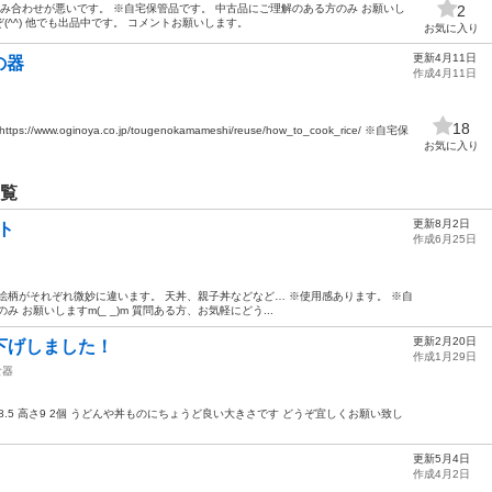
噛み合わせが悪いです。 ※自宅保管品です。 中古品にご理解のある方のみ お願いし
2
ぞ(^^) 他でも出品中です。 コメントお願いします。
お気に入り
更新4月11日
の器
作成4月11日
18
ww.oginoya.co.jp/tougenokamameshi/reuse/how_to_cook_rice/ ※自宅保
お気に入り
一覧
更新8月2日
ト
作成6月25日
絵柄がそれぞれ微妙に違います。 天丼、親子丼などなど… ※使用感あります。 ※自
 お願いしますm(_ _)m 質問ある方、お気軽にどう...
更新2月20日
値下げしました！
作成1月29日
食器
直径18.5 高さ9 2個 うどんや丼ものにちょうど良い大きさです どうぞ宜しくお願い致し
更新5月4日
作成4月2日