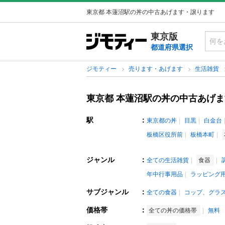
東京都 本蓮沼駅の丼の中古あげます・譲ります
東京版
都道府県選択
ジモティー
売ります・あげます
生活雑貨
東京都 本蓮沼駅の丼の中古あげ
駅
：
東京都の丼
目黒
白金台
板橋区役所前
板橋本町
ジャンル
：
全ての生活雑貨
食器
年中行事用品
ラッピング
サブジャンル
：
全ての食器
コップ、グラ
価格帯
：
全ての丼の価格帯
無料