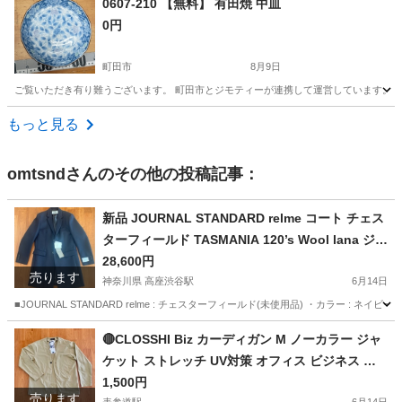
0607-210 【無料】 有田焼 中皿
0円
町田市
8月9日
ご覧いただき有り難うございます。 町田市とジモティーが連携して運営しています。 粗
東京
町田市
食器
リユース
もっと見る
omtsnd
さんのその他の投稿記事：
新品 JOURNAL STANDARD relme コート チェス
ターフィールド TASMANIA 120’s Wool lana ジャ
ーナルスタンダード ネイビー 紺 M 2ボタン 本切
28,600円
売ります
羽
神奈川県 高座渋谷駅
6月14日
■JOURNAL STANDARD relme : チェスターフィールド(未使用品) ・カラー : ネイビー ・サイズ :
神奈川
大和市
高座渋谷駅
服/ファッション
🔴CLOSSHI Biz カーディガン M ノーカラー ジャ
ケット ストレッチ UV対策 オフィス ビジネス カ
チェスターフィールド
ジュアル ON OFF ストレッチ ベージュ クールビ
1,500円
売ります