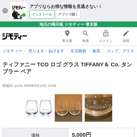
アプリならお得な情報を見逃さない！
インストール
アプリで開く
地元の掲示板 ジモティー 東京版
東京都
検索
ログイン
投稿
ジモティー
売ります・あげます
生活雑貨
食器
コップ、グラス
ティファニー TCO ロゴ グラス TIFFANY＆ Co. タン
ブラー ペア
投稿ID: yrz4s
2026年6月14日 14:56
5,000円
価格