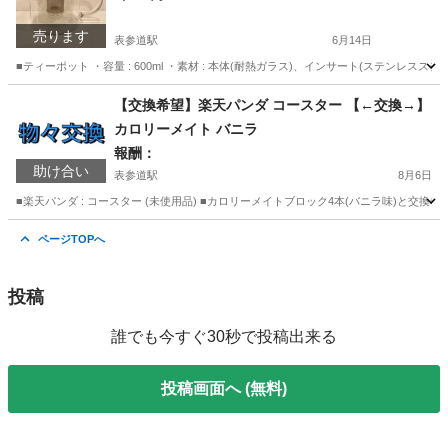
売ります
表参道駅
6月14日
■ティーポット ・容量 : 600ml ・素材 : 本体(耐熱ガラス)、インサート(ステンレス
東京
渋谷区
表参道駅
調理器具
神奈川
大和市
【交換希望】楽天パンダ コースター 【←交換→】
カロリーメイト バニラ
高座渋谷駅
調理器具
かりんとう
報酬：
助け合い
表参道駅
8月6日
■楽天パンダ : コースター (未使用品) ■カロリーメイトブロック4本(バニラ味)と
東京
渋谷区
表参道駅
交換したい
バザー
ページTOPへ
投稿
誰でも今すぐ30秒で投稿出来る
投稿画面へ (無料)