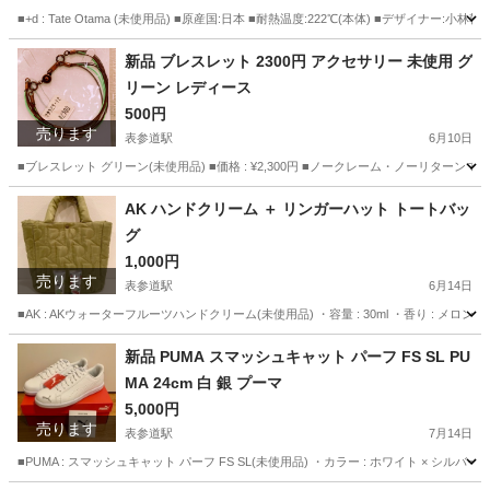
■+d : Tate Otama (未使用品) ■原産国:日本 ■耐熱温度:222℃(本体) ■デザイナー:小林幹
東京
渋谷区
表参道駅
調理器具
ティファール
新品 ブレスレット 2300円 アクセサリー 未使用 グ
リーン レディース
500円
売ります
表参道駅
6月10日
■ブレスレット グリーン(未使用品) ■価格 : ¥2,300円 ■ノークレーム・ノー
東京
渋谷区
表参道駅
アクセサリー
グリーン
AK ハンドクリーム ＋ リンガーハット トートバッ
グ
1,000円
売ります
表参道駅
6月14日
■AK : AKウォーターフルーツハンドクリーム(未使用品) ・容量 : 30ml ・香り : メロン ■
東京
渋谷区
表参道駅
コスメ/ヘルスケア
グリーン
新品 PUMA スマッシュキャット パーフ FS SL PU
MA 24cm 白 銀 プーマ
5,000円
売ります
表参道駅
7月14日
■PUMA : スマッシュキャット パーフ FS SL(未使用品) ・カラー : ホワイト × シルバー