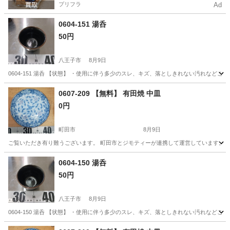
プリフラ
Ad
0604-151 湯呑
50円
八王子市
8月9日
0604-151 湯呑 【状態】 ・使用に伴う多少のスレ、キズ、落としきれない汚れなど
東京
八王子市
食器
湯呑
0607-209 【無料】 有田焼 中皿
0円
町田市
8月9日
ご覧いただき有り難うございます。 町田市とジモティーが連携して運営しています。 粗
東京
町田市
食器
リユース
0604-150 湯呑
50円
八王子市
8月9日
0604-150 湯呑 【状態】 ・使用に伴う多少のスレ、キズ、落としきれない汚れなど
東京
八王子市
食器
湯呑