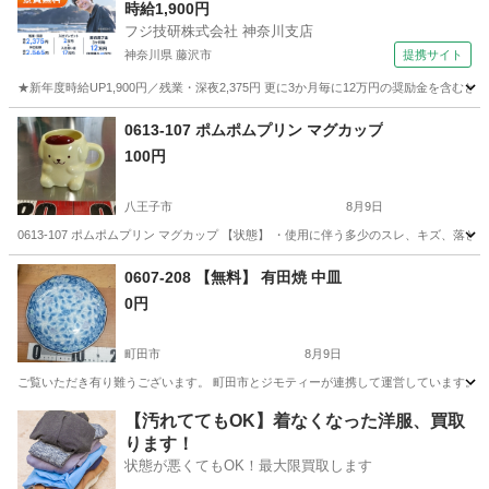
時給1,900円
フジ技研株式会社 神奈川支店
神奈川県 藤沢市
提携サイト
★新年度時給UP1,900円／残業・深夜2,375円 更に3か月毎に12万円の奨励金を含む
神奈川
藤沢市
その他
0613-107 ポムポムプリン マグカップ
100円
八王子市
8月9日
0613-107 ポムポムプリン マグカップ 【状態】 ・使用に伴う多少のスレ、キズ、
東京
八王子市
食器
ポムポムプリン
0607-208 【無料】 有田焼 中皿
0円
町田市
8月9日
ご覧いただき有り難うございます。 町田市とジモティーが連携して運営しています。 粗
東京
町田市
食器
リユース
【汚れててもOK】着なくなった洋服、買取
ります！
状態が悪くてもOK！最大限買取します