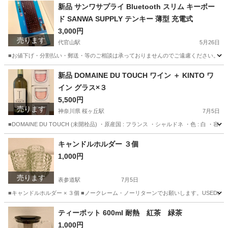
東京
渋谷区
表参道駅
靴
PUMA
新品 サンワサプライ Bluetooth スリム キーボー
ド SANWA SUPPLY テンキー 薄型 充電式
3,000円
売ります
代官山駅
5月26日
■お値下げ・分割払い・郵送・等のご相談は承っておりませんのでご遠慮ください。 ■サンワサプライ 
東京
渋谷区
代官山駅
パソコン
Bluetooth
新品 DOMAINE DU TOUCH ワイン ＋ KINTO ワ
イン グラス×３
5,500円
売ります
神奈川県 桜ヶ丘駅
7月5日
■DOMAINE DU TOUCH (未開栓品) ・原産国 : フランス ・シャルドネ ・色 : 白 ・容量 : 
神奈川
大和市
桜ヶ丘駅
食器
グラス
キャンドルホルダー ３個
1,000円
売ります
表参道駅
7月5日
■キャンドルホルダー × ３個 ■ノークレーム・ノーリターンでお願いします。USE
東京
渋谷区
表参道駅
生活雑貨
ビンディング
ティーポット 600ml 耐熱 紅茶 緑茶
1,000円