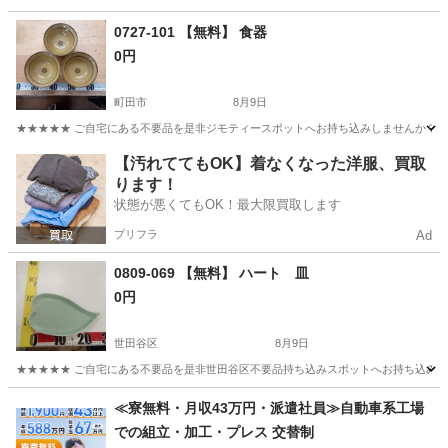
東京
八王子市
食器
サンリオ
0727-101 【無料】 食器
0円
町田市
8月9日
★★★★★ ご自宅にある不要品を是非ジモティースポットへお持ち込みしませんか？ 家
東京
町田市
食器
現地
【汚れててもOK】着なくなった洋服、買取
ります！
状態が悪くてもOK！最大限買取します
プリフラ
Ad
0809-069 【無料】 ハート 皿
0円
世田谷区
8月9日
★★★★★ ご自宅にある不要品を是非世田谷区不要品持ち込みスポットへお持ち込みしません
東京
世田谷区
食器
ハート
≪寮無料・月収43万円・派遣社員≫自動車系工場
での組立・加工・プレス 交替制