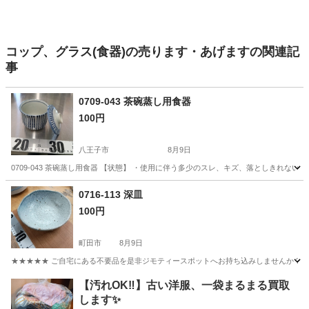
コップ、グラス(食器)の売ります・あげますの関連記
事
0709-043 茶碗蒸し用食器
100円
八王子市
8月9日
0709-043 茶碗蒸し用食器 【状態】 ・使用に伴う多少のスレ、キズ、落としきれな
東京
八王子市
食器
茶碗蒸し
0716-113 深皿
100円
町田市
8月9日
★★★★★ ご自宅にある不要品を是非ジモティースポットへお持ち込みしませんか？ 家
東京
町田市
食器
現地
【汚れOK‼️】古い洋服、一袋まるまる買取
します✨