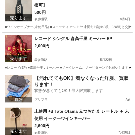
換可】
500円
売ります
表参道駅
8月6日
■ワインオープナー(未使用品) ■スコッティ カシミヤ 未開封1箱(440枚 : 220
東京
渋谷区
表参道駅
調理器具
キッチンスケール
レコード シングル 森高千里 ミーハー EP
2,000円
売ります
表参道駅
5月22日
■レコード(EP) ■森高千里 : ミーハー ■ノークレーム、ノーリターンでお願いし
東京
渋谷区
表参道駅
本/CD/DVD
レコード
【汚れててもOK】着なくなった洋服、買取
ります！
状態が悪くてもOK！最大限買取します
プリフラ
Ad
未使用 +d Tate Otama 立つおたま レードル ＋ 未
使用 イージーワインキーパー
2,600円
売ります
表参道駅
7月26日