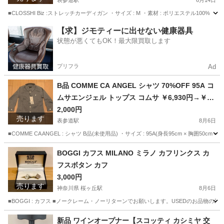
ズ
表参道駅
6月14日
■CLOSSHI Biz :ストレッチカーディガン ・サイズ : M ・素材 : ポリエステル
東京
渋谷区
表参道駅
ジャケット
CLOSSHI
【求】ジモティーに出せない健康器具
状態が悪くてもOK！最大限買取します
プリフラ
Ad
B品 COMME CA ANGEL シャツ 70%OFF 95A コ
ムサエンジェル トップス コムサ ￥6,930円→￥2,
000円
2,000円
売ります
表参道駅
8月6日
■COMME CA ANGEL : シャツ B品(未使用品) ・サイズ : 95A(身長95cm × 胸囲50cm ×
東京
渋谷区
表参道駅
子供用品
お受験
BOGGI カフス MILANO ミラノ カフリンクス カ
フスボタン カフ
3,000円
売ります
神奈川県 桜ヶ丘駅
8月6日
■BOGGI : カフス ■ノークレーム・ノーリターンでお願いします。USEDのお品
神奈川
大和市
桜ヶ丘駅
服/ファッション
カフスボタン
新品 ワインオープナー【スコッティ カシミヤ 交