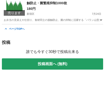
触防止・菌繁殖抑制1000枚
180円
売ります
新宿区
7月24日
お弁当の見栄えや仕切り、食材同士の接触防止、菌の抑制に活躍する「バラン山型」10
東京
新宿区
調理器具
家族
ページTOPへ
投稿
誰でも今すぐ30秒で投稿出来る
投稿画面へ (無料)