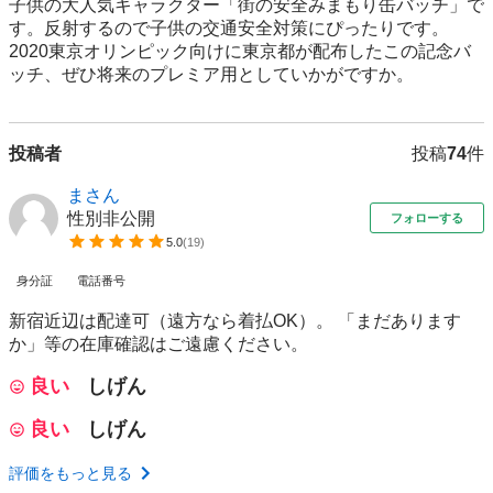
子供の大人気キャラクター「街の安全みまもり缶バッチ」で
す。反射するので子供の交通安全対策にぴったりです。
2020東京オリンピック向けに東京都が配布したこの記念バ
ッチ、ぜひ将来のプレミア用としていかがですか。
投稿者
投稿
74
件
まさん
性別非公開
フォローする
5.0
(
19
)
身分証
電話番号
新宿近辺は配達可（遠方なら着払OK）。 「まだあります
か」等の在庫確認はご遠慮ください。
良い
しげん
良い
しげん
評価をもっと見る