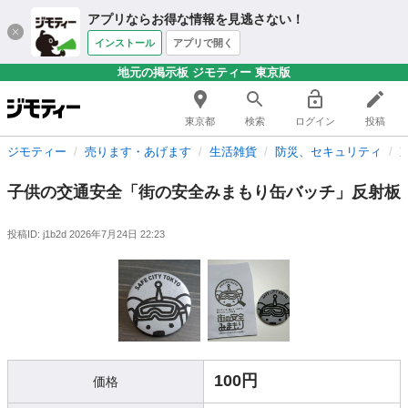
アプリならお得な情報を見逃さない！
インストール
アプリで開く
地元の掲示板 ジモティー 東京版
東京都
検索
ログイン
投稿
ジモティー
売ります・あげます
生活雑貨
防災、セキュリティ
子供の交通安全「街の安全みまもり缶バッチ」反射板
投稿ID: j1b2d
2026年7月24日 22:23
100円
価格