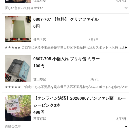
荏原町駅
8月7日
優しい色合いで飾りやすい
東京
大田区
荏原町駅
家庭用品
ロマンス
0807-707 【無料】 クリアファイル
0円
世田谷区
8月7日
★★★★★ ご自宅にある不要品を是非世田谷区不要品持ち込みスポットへお持ち込みしません
東京
世田谷区
その他
クリアファイル
0807-705 小物入れ ブリキ缶 ミラー
100円
世田谷区
8月7日
★★★★★ ご自宅にある不要品を是非世田谷区不要品持ち込みスポットへお持ち込みしません
東京
世田谷区
その他
ブリキ
【オンライン決済】20260807デンファレ蘭 ルー
シーピンク3本
498円
荏原町駅
8月7日
綺麗な色🩷