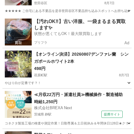
世田谷区
8月7日
★★★★★ ご自宅にある不要品を是非世田谷区不要品持ち込みスポットへお持ち込みしません
東京
世田谷区
洗濯用品
スポット
【汚れOK‼️】古い洋服、一袋まるまる買取
します✨
状態が悪くてもOK！最大限買取します
プリフラ
Ad
【オンライン決済】20260807デンファレ蘭 シン
ガポールホワイト2本
498円
荏原町駅
8月7日
やはり白が定番です？！
東京
大田区
荏原町駅
家庭用品
シンガポール
≪月収22万円・派遣社員≫機械操作・製造補助
時給1,250円
株式会社BREXA Next
茨城県 静駅
提携サイト
コネクタ製造工場の検査や測定作業！日勤専属＆土日祝休み＆年間休日128日★クリーン
茨城
常陸大宮市
静駅
その他