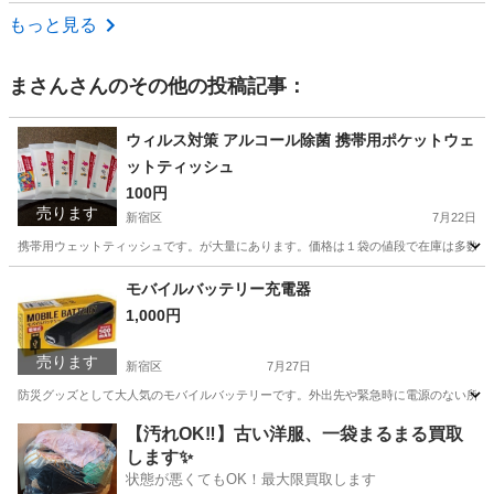
東京
大田区
荏原町駅
家庭用品
ピンク
もっと見る
まさん
さんのその他の投稿記事：
ウィルス対策 アルコール除菌 携帯用ポケットウェ
ットティッシュ
100円
売ります
新宿区
7月22日
携帯用ウェットティッシュです。が大量にあります。価格は１袋の値段で在庫は多数あり
東京
新宿区
家庭用品
除菌
モバイルバッテリー充電器
1,000円
売ります
新宿区
7月27日
防災グッズとして大人気のモバイルバッテリーです。外出先や緊急時に電源のない所でもす
東京
新宿区
携帯アクセサリー
モバイルバッテリー
【汚れOK‼️】古い洋服、一袋まるまる買取
します✨
状態が悪くてもOK！最大限買取します