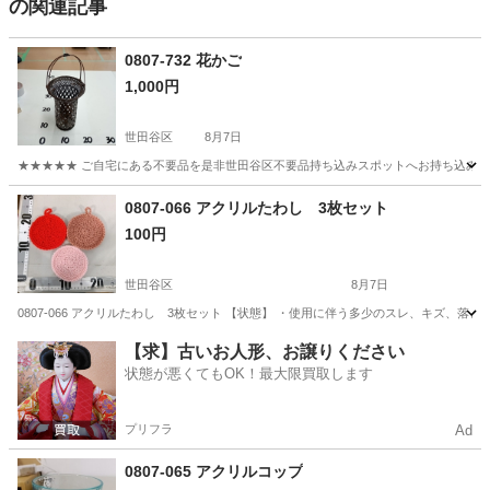
の関連記事
0807-732 花かご
1,000円
世田谷区
8月7日
★★★★★ ご自宅にある不要品を是非世田谷区不要品持ち込みスポットへお持ち込みしません
東京
世田谷区
家庭用品
花かご
0807-066 アクリルたわし 3枚セット
100円
世田谷区
8月7日
0807-066 アクリルたわし 3枚セット 【状態】 ・使用に伴う多少のスレ、キズ、
東京
世田谷区
掃除用具
アクリルたわし
【求】古いお人形、お譲りください
状態が悪くてもOK！最大限買取します
プリフラ
Ad
0807-065 アクリルコップ