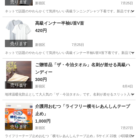
売ります
新宿区
7月25日
ネットで話題のやわらかくて気持ちいい高級ランニングシャツ下着です。新品ですがパッケ
東京
新宿区
Tシャツ
都合
高級インナー半袖U首V首
420円
売ります
新宿区
7月25日
ネットで話題のやわらかくて気持ちいい高級インナー半袖U首V首下着です。新品ですがパ
東京
新宿区
シャツ
インナー
ご贈答品「ザ・今治タオル」名刺が差せる高級ハ
ンディー
300円
売ります
新宿区
8月4日
地球温暖化防止として大人気の「ザ・今治タオル」です。名刺が差せるスリット入りパッ
東京
新宿区
ノベルティグッズ
介護用おむつ「ライフリー横モレあんしんテープ
止め」
1,000円
売ります
新宿区
7月27日
ライフリーテープ止めおむつ「横モレあんしんテープ止め」Sサイズ 22枚（4回吸収