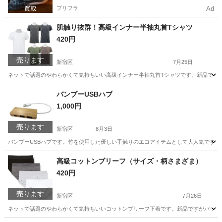
プリフラ
Ad
肌触り抜群！高級インナー半袖丸首Tシャツ
420円
売ります
新宿区
7月25日
ネットで話題のやわらかくて気持ちいい高級インナー半袖丸首Tシャツです。新品ですがパ
東京
新宿区
Tシャツ
インナー
バンブーUSBハブ
1,000円
売ります
新宿区
8月3日
バンブーUSBハブです。竹を使用した優しい手触りのエコアイテムとして大人気です。USB-Aポー
東京
新宿区
周辺機器
USBハブ
高級コットンブリーフ（サイズ・柄さまざま）
420円
売ります
新宿区
7月26日
ネットで話題のやわらかくて気持ちいいコットンブリーフ下着です。新品ですがパッケージ