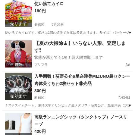
東京
新宿区
パンツ
ブリーフ
使い捨てカイロ
180円
売ります
新宿区
7月22日
使い捨てカイロです。価格は1個の値段で在庫は多数あります。サイズ、パッケージは在庫に
東京
新宿区
その他
ベビーフード
【夏の大掃除🧹】いらない人形、査定しま
す❗️
状態が悪くてもOK！最大限買取します
プリフラ
Ad
入手困難！荻野公介&星奈津美MIZUNO超セクシー
肉体美うちわ2枚セット非売品
300円
売ります
新宿区
7月24日
ミズノスイムチーム、東洋大学オリンピック金メダリスト荻野公介、星奈津美（水泳日本
東京
新宿区
ノベルティグッズ
うちわ
高級ランニングシャツ（タンクトップ）ノースリ
ーブ
420円