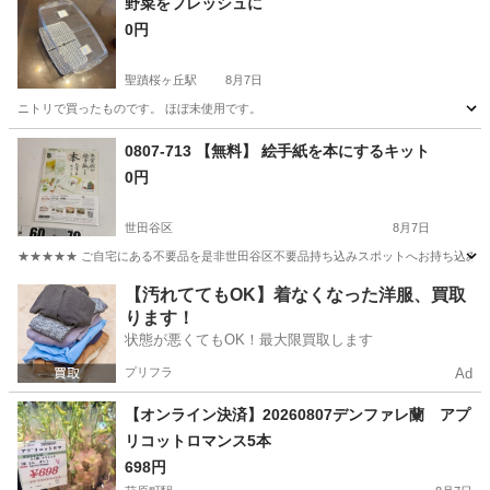
野菜をフレッシュに
0円
聖蹟桜ヶ丘駅
8月7日
ニトリで買ったものです。 ほぼ未使用です。
東京
多摩市
聖蹟桜ヶ丘駅
調理器具
0807-713 【無料】 絵手紙を本にするキット
0円
世田谷区
8月7日
★★★★★ ご自宅にある不要品を是非世田谷区不要品持ち込みスポットへお持ち込みしません
東京
世田谷区
ラッピング用品
絵手紙
【汚れててもOK】着なくなった洋服、買取
ります！
状態が悪くてもOK！最大限買取します
プリフラ
Ad
【オンライン決済】20260807デンファレ蘭 アプ
リコットロマンス5本
698円