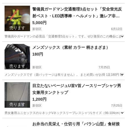
東京
新宿区
その他
モレ
警備員ガードマン交通整理3点セット「安全蛍光反
射ベスト・LED誘導棒・ヘルメット」激レア非売
品
5,000円
売ります
新宿区
6月12日
警備員やガードマンの必需品「交通整理3点セット」です。ぜひ激安のこの機会にまと
東京
新宿区
防災、セキュリティ
ガードマン
メンズソックス（素材 カラー 柄さまざま）
180円
売ります
新宿区
7月25日
メンズソックスです（袋パッケージは有りません）。 まとめ買いがお得 1足180円 5
東京
新宿区
小物
ソックス
目立たないベージュU首V首ノースリーブシャツ男
女兼用タンクトップ
1,200円
売ります
新宿区
7月25日
男女兼用ユニセックスのＵネックVネックスリーブレスシャツLサイズ（96-104cm
東京
新宿区
シャツ
ベージュ
お弁当の見栄え・仕切り用「バラン山型」食材接