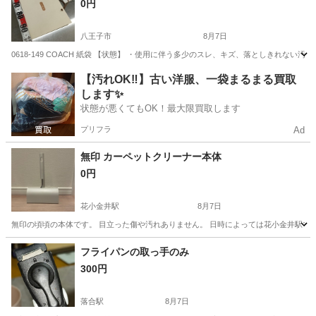
0円
八王子市
8月7日
0618-149 COACH 紙袋 【状態】 ・使用に伴う多少のスレ、キズ、落としきれな
東京
八王子市
ラッピング用品
現地
【汚れOK‼️】古い洋服、一袋まるまる買取
します✨
状態が悪くてもOK！最大限買取します
プリフラ
Ad
無印 カーペットクリーナー本体
0円
花小金井駅
8月7日
無印の頃頃の本体です。 目立った傷や汚れありません。 日時によっては花小金井駅での
東京
東久留米市
花小金井駅
掃除用具
無印
フライパンの取っ手のみ
300円
落合駅
8月7日