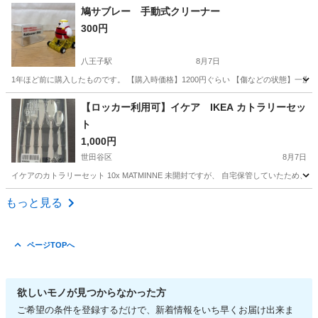
東京
八王子市
西八王子駅
食器
チューリップ
鳩サブレー 手動式クリーナー
300円
八王子駅
8月7日
1年ほど前に購入したものです。 【購入時価格】1200円ぐらい 【傷などの状態】一
東京
八王子市
八王子駅
その他
【ロッカー利用可】イケア IKEA カトラリーセッ
ト
1,000円
世田谷区
8月7日
イケアのカトラリーセット 10x MATMINNE 未開封ですが、 自宅保管していたた
東京
世田谷区
食器
もっと見る
ページTOPへ
欲しいモノが見つからなかった方
ご希望の条件を登録するだけで、新着情報をいち早くお届け出来ま