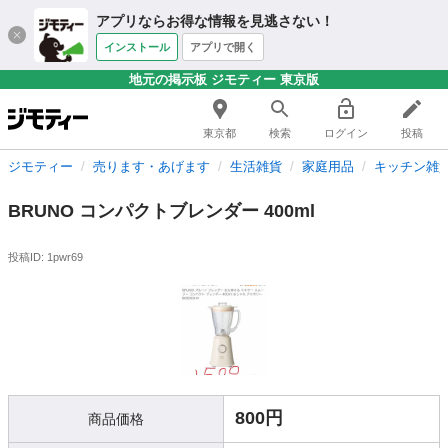
アプリならお得な情報を見逃さない！
インストール
アプリで開く
地元の掲示板 ジモティー 東京版
東京都
検索
ログイン
投稿
ジモティー
売ります・あげます
生活雑貨
家庭用品
キッチン雑
BRUNO コンパクトブレンダー 400ml
投稿ID: 1pwr69
800円
商品価格