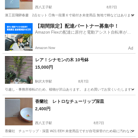
西八王子駅
8月7日
漆工芸飛騨春慶 2点セット ①角一段重６寸箱付き未使用品 無地で柄などはありません。
東京
八王子市
西八王子駅
食器
【期間限定】配達パートナー募集中！
Amazon Flexの配達に原付と電動アシスト自転車が登
場！
Amazon Now
Ad
レア！シナモンの木 10号鉢
15,000円
駒沢大学駅
8月7日
引越し・事務所移転のため、植物が沢山あります。 まとめ買いでお安くいたします。 シナモ
東京
世田谷区
駒沢大学駅
家庭用品
シナモン
香蘭社 レトロなチューリップ深皿
2,400円
西八王子駅
8月7日
香蘭社 チューリップ・深皿 W21 EEH 未使用品ですが自宅保管のため箱に汚れなど