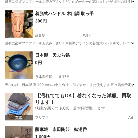
最初に必ずプロフィールお読み下さい‼️ どこのめーかーか忘れましたが 取手の取り外
東京
新宿区
落合駅
調理器具
着脱式ハンドル 木目調 取っ手
300円
落合駅
8月7日
最初に必ずプロフィールお読み下さい‼️ 木目調デザインの着脱式ハンドルで、レバー操作により
東京
新宿区
落合駅
調理器具
日本製 天ぷら鍋
0円
泉体育館駅
8月7日
天ぷら鍋 日本製 直径20cm位の小さめ 中古品ですが、まだ使えます 近々処分予定 
東京
立川市
泉体育館駅
調理器具
【汚れててもOK】着なくなった洋服、買取
ります！
状態が悪くてもOK！最大限買取します
プリフラ
Ad
薩摩焼 永田陶芸 御湯呑
1,600円