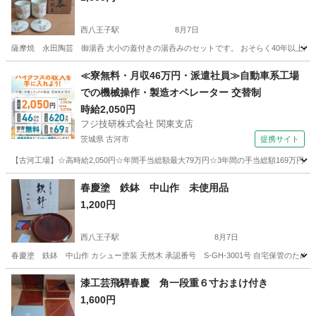
西八王子駅
8月7日
薩摩焼 永田陶芸 御湯呑 大小の蓋付きの湯呑みのセットです。 おそらく40年以上前
東京
八王子市
西八王子駅
食器
≪寮無料・月収46万円・派遣社員≫自動車系工場
での機械操作・製造オペレーター 交替制
時給2,050円
フジ技研株式会社 関東支店
茨城県 古河市
提携サイト
【古河工場】☆高時給2,050円☆年間手当総額最大79万円☆3年間の手当総額169万円
茨城
古河市
その他
春慶塗 鉄鉢 中山作 未使用品
1,200円
西八王子駅
8月7日
春慶塗 鉄鉢 中山作 カシュー塗装 天然木 承認番号 S-GH-3001号 自宅保管の
東京
八王子市
西八王子駅
生活雑貨
漆工芸飛騨春慶 角一段重６寸おまけ付き
1,600円