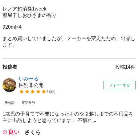
レノア超消臭1week

部屋干しおひさまの香り

920ml×4

まとめ買いしていましたが、メーカーを変えたため、出品し
ます。
投稿者
投稿
14
件
いみーる
性別非公開
フォローする
5.0
(
5
)
身分証
電話番号
1歳児の子育てで不要になったものや引越しまでの不用品を
主に出品しようと思っています！ 不慣れ...
良い
さくら