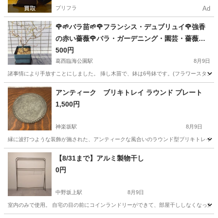
プリフラ
Ad
🌹🌱バラ苗🌱🌹フランシス・デュブリュイ🌹強香
の赤い薔薇🌹バラ・ガーデニング・園芸・薔薇・
ばら・ばら苗・苗・花・植物
500円
葛西臨海公園駅
8月9日
諸事情により手放すことにしました。 挿し木苗で、鉢は6号鉢です。(フラワースタンドは
東京
江戸川区
葛西臨海公園駅
家庭用品
バラ
アンティーク ブリキトレイ ラウンド プレート
1,500円
神楽坂駅
8月9日
縁に波打つような装飾が施された、アンティークな風合いのラウンド型ブリキトレイです。 - 素
東京
新宿区
神楽坂駅
食器
【8/31まで】アルミ製物干し
0円
中野坂上駅
8月9日
室内のみで使用。 自宅の目の前にコインランドリーができて、部屋干ししなくなったのでお譲り