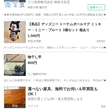
フジ技研株式会社 神奈川支店
神奈川県 藤沢市
提携サイト
★新年度時給UP1,900円／残業・深夜2,375円 更に3か月毎に12万円の奨励金を含む
神奈川
藤沢市
その他
【美品】ディズニー トーテムポールマグ ミッキ
ー・ミニー・プルート 3個セット 箱あり
1,500円
学芸大学駅
8月9日
ディズニーのトーテムポールマグ、3個セットです♪ ミッキー・ミニー・プルートの3種類のマ
東京
目黒区
学芸大学駅
食器
物干し竿
800円
三ノ輪駅
8月9日
ほとんど未使用ですが、一年ほど屋外保管です。 サンダルはつきません、竿のみです。
東京
台東区
三ノ輪駅
洗濯用品
物干し
運べない家具、無料でお伺い＆即買取も
OK！
状態が悪くてもOK！最大限買取します
プリフラ
Ad