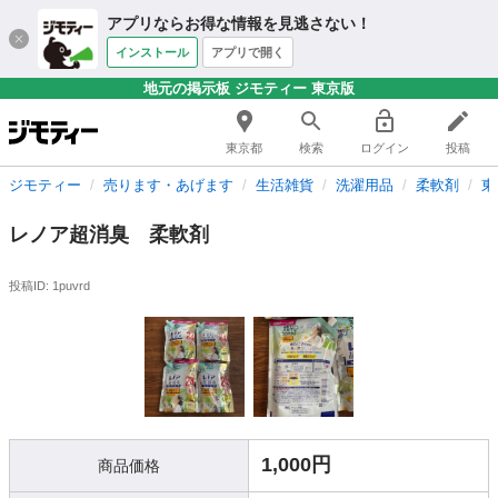
アプリならお得な情報を見逃さない！
インストール
アプリで開く
地元の掲示板 ジモティー 東京版
東京都
検索
ログイン
投稿
ジモティー
売ります・あげます
生活雑貨
洗濯用品
柔軟剤
東
レノア超消臭 柔軟剤
投稿ID: 1puvrd
1,000円
商品価格