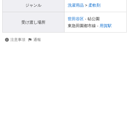
ジャンル
洗濯用品
>
柔軟剤
世田谷区
- 砧公園
受け渡し場所
東急田園都市線 -
用賀駅
注意事項
通報