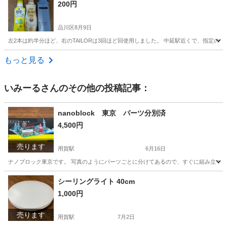
200円
品川区
8月9日
左2本は約半分ほど、右のTAILORは3回ほど回使用しました。 中延駅近くで、指定の
東京
品川区
洗濯用品
よろしくお願いします
もっと見る
いみーる
さんのその他の投稿記事：
nanoblock 東京 パーツ分別済
4,500円
売ります
用賀駅
6月16日
ナノブロック東京です。 写真のようにパーツごとに分けてあるので、すぐに組み立て
東京
世田谷区
用賀駅
おもちゃ
nanoblock
シーリングライト 40cm
1,000円
売ります
用賀駅
7月2日