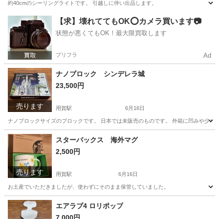
約40cmのシーリングライトです。 引越しに伴い出品します。
東京
世田谷区
用賀駅
照明器具
【求】壊れててもOK⭕️カメラ買います📷
状態が悪くてもOK！最大限買取します
プリフラ
Ad
ナノブロック シンデレラ城
23,500円
売ります
用賀駅
6月16日
ナノブロックサイズのブロックです。 日本では未販売のものです。 外箱に凹みや少しの破
東京
世田谷区
用賀駅
おもちゃ
スターバックス 海外マグ
2,500円
売ります
用賀駅
6月16日
お土産でいただきましたが、使わずにそのまま保管していました。
東京
世田谷区
用賀駅
食品
スターバックス
エアラブ4 ロリポップ
7,000円