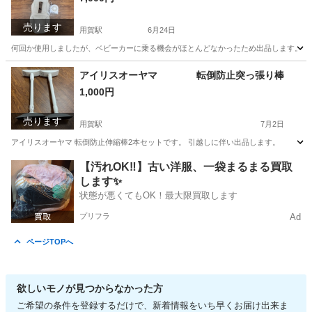
売ります
用賀駅
6月24日
何回か使用しましたが、ベビーカーに乗る機会がほとんどなかったため出品します。 色
東京
世田谷区
用賀駅
ベビー用品
ロリポップ
アイリスオーヤマ 転倒防止突っ張り棒
1,000円
売ります
用賀駅
7月2日
アイリスオーヤマ 転倒防止伸縮棒2本セットです。 引越しに伴い出品します。
東京
世田谷区
用賀駅
その他
【汚れOK‼️】古い洋服、一袋まるまる買取
します✨
状態が悪くてもOK！最大限買取します
プリフラ
Ad
ページTOPへ
欲しいモノが見つからなかった方
ご希望の条件を登録するだけで、新着情報をいち早くお届け出来ま