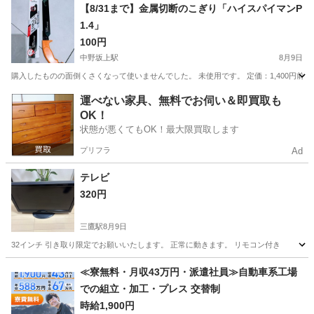
東京
中野区
中野坂上駅
洗濯用品
【8/31まで】金属切断のこぎり「ハイスパイマンP
1.4」
100円
中野坂上駅
8月9日
購入したものの面倒くさくなって使いませんでした。 未使用です。 定価：1,400円前後 ↓商品参考 https:
東京
中野区
中野坂上駅
家庭用品
運べない家具、無料でお伺い＆即買取も
OK！
状態が悪くてもOK！最大限買取します
プリフラ
Ad
テレビ
320円
三鷹駅
8月9日
32インチ 引き取り限定でお願いいたします。 正常に動きます。 リモコン付き
東京
武蔵野市
三鷹駅
家庭用品
≪寮無料・月収43万円・派遣社員≫自動車系工場
での組立・加工・プレス 交替制
時給1,900円