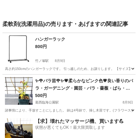
柔軟剤(洗濯用品)の売ります・あげますの関連記事
ハンガーラック
800円
竹ノ塚駅
8月9日
高さ約150cmのハンガーラックです。 引っ越しのため、お譲りします。 【サイズ】 ・
東京
足立区
竹ノ塚駅
生活雑貨
ラック
✨🌹バラ苗🌹✨💗柔らかなピンク色💗良い香りのバ
ラ・ガーデニング・園芸・バラ・薔薇・ばら・バ
ラ苗・ばら苗・苗・花・植物・ER・イングリッシ
500円
ュローズ
葛西臨海公園駅
8月9日
諸事情により、手放すことにしました。 鉢は4号鉢で、挿し木苗です。(フラワースタンド
東京
江戸川区
葛西臨海公園駅
家庭用品
バラ
【求】壊れたマッサージ機、買います💪
状態が悪くてもOK！最大限買取します