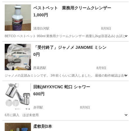
ベストベット 業務用クリームクレンザー
1,000円
清澄白河駅
8月9日
BETCO ベストベット 950ml 業務用クリームクレンザー 残量1,2kg(容器込み)
東京
江東区
清澄白河駅
掃除用具
「受付終了」ジャノメ JANOME ミシン
0円
西葛西駅
8月9日
ジャノメの足踏みミシンです。 3年前くらいに購入しました。 最後の動作確認は去年です
東京
江戸川区
西葛西駅
生活雑貨
ジャノメ
回転)MYXYCNC 蛇口 シャワー
600円
赤羽駅
8月9日
6月に購入 ほぼ未使用
東京
北区
赤羽駅
ラッピング用品
柔軟剤3本