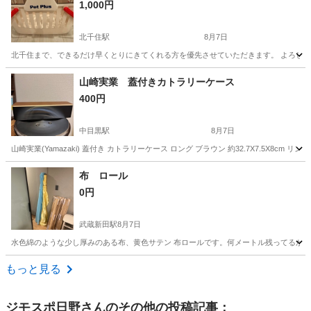
1,000円
北千住駅
8月7日
北千住まで、できるだけ早くとりにきてくれる方を優先させていただきます。 よろし
東京
足立区
北千住駅
その他
Pet
山崎実業 蓋付きカトラリーケース
400円
中目黒駅
8月7日
山崎実業(Yamazaki) 蓋付き カトラリーケース ロング ブラウン 約32.7X7.5X
東京
目黒区
中目黒駅
食器
布 ロール
0円
武蔵新田駅
8月7日
水色綿のような少し厚みのある布、黄色サテン 布ロールです。何メートル残ってるか不
東京
大田区
武蔵新田駅
その他
水色
もっと見る
ジモスポ日野
さんのその他の投稿記事：