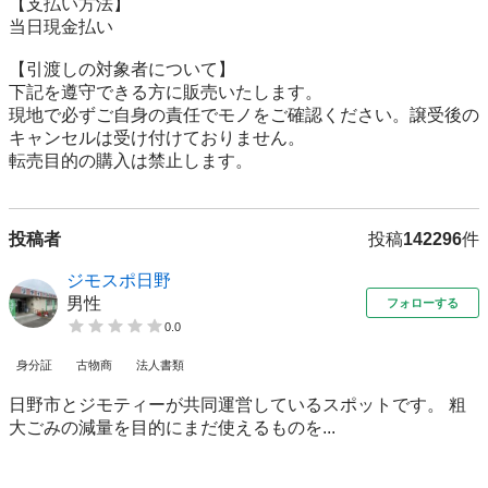
【⽀払い⽅法】

当日現金払い

【引渡しの対象者について】

下記を遵守できる⽅に販売いたします。

現地で必ずご⾃⾝の責任でモノをご確認ください。譲受後の
キャンセルは受け付けておりません。

転売⽬的の購⼊は禁⽌します。
投稿者
投稿
142296
件
ジモスポ日野
男性
フォローする
0.0
身分証
古物商
法人書類
日野市とジモティーが共同運営しているスポットです。 粗
⼤ごみの減量を⽬的にまだ使えるものを...