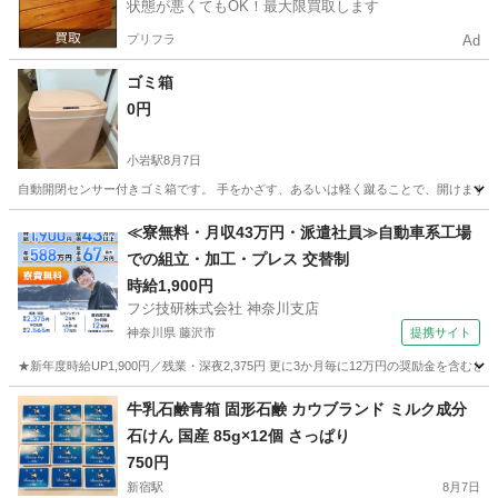
状態が悪くてもOK！最大限買取します
プリフラ
Ad
ゴミ箱
0円
小岩駅
8月7日
自動開閉センサー付きゴミ箱です。 手をかざす、あるいは軽く蹴ることで、開けます。
東京
江戸川区
小岩駅
生活雑貨
自動
≪寮無料・月収43万円・派遣社員≫自動車系工場
での組立・加工・プレス 交替制
時給1,900円
フジ技研株式会社 神奈川支店
神奈川県 藤沢市
提携サイト
★新年度時給UP1,900円／残業・深夜2,375円 更に3か月毎に12万円の奨励金を含む
神奈川
藤沢市
その他
牛乳石鹸青箱 固形石鹸 カウブランド ミルク成分
石けん 国産 85g×12個 さっぱり
750円
新宿駅
8月7日