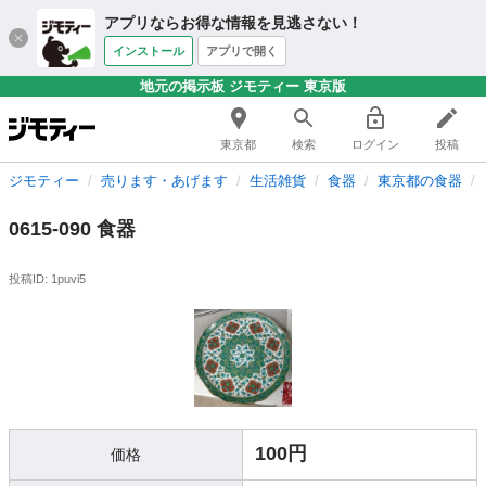
アプリならお得な情報を見逃さない！
インストール
アプリで開く
地元の掲示板 ジモティー 東京版
東京都
検索
ログイン
投稿
ジモティー
売ります・あげます
生活雑貨
食器
東京都の食器
0615-090 食器
投稿ID: 1puvi5
100円
価格