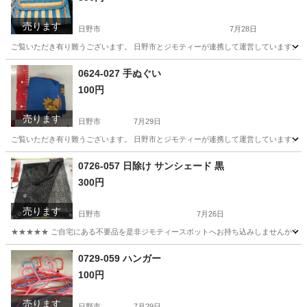
売ります
日野市
7月28日
ご覧いただき有り難うございます。 日野市とジモティーが連携して運営しています。 粗
東京
日野市
バッグ
現地
0624-027 手ぬぐい
100円
売ります
日野市
7月29日
ご覧いただき有り難うございます。 日野市とジモティーが連携して運営しています。 粗
東京
日野市
小物
現地
0726-057 日除け サンシェード 黒
300円
売ります
日野市
7月26日
★★★★★ ご自宅にある不要品を是非ジモティースポットへお持ち込みしませんか？ 家電や家具
東京
日野市
その他
サンシェード
0729-059 ハンガー
100円
売ります
日野市
7月29日