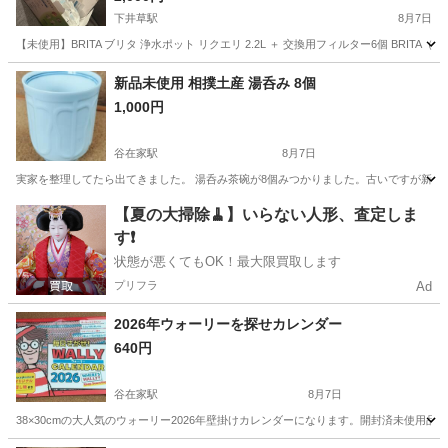
下井草駅
8月7日
【未使用】BRITA ブリタ 浄水ポット リクエリ 2.2L ＋ 交換用フィルター6個 B
東京
杉並区
下井草駅
家庭用品
新品未使用 相撲土産 湯呑み 8個
1,000円
谷在家駅
8月7日
実家を整理してたら出てきました。 湯呑み茶碗が8個みつかりました。古いですが新品
東京
足立区
谷在家駅
家庭用品
湯呑み
【夏の大掃除🧹】いらない人形、査定しま
す❗️
状態が悪くてもOK！最大限買取します
プリフラ
Ad
2026年ウォーリーを探せカレンダー
640円
谷在家駅
8月7日
38×30cmの大人気のウォーリー2026年壁掛けカレンダーになります。開封済未使用品