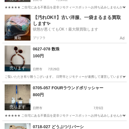
★★★★★ ご自宅にある不要品を是非ジモティースポットへお持ち込みしませんか？ 家電や家具
東京
日野市
洗濯用品
現地
【汚れOK‼️】古い洋服、一袋まるまる買取
します✨
状態が悪くてもOK！最大限買取します
プリフラ
Ad
0627-078 数珠
100円
売ります
日野市
7月29日
ご覧いただき有り難うございます。 日野市とジモティーが連携して運営しています。 粗
東京
日野市
アクセサリー
現地
0705-057 FOURラウンドポリッシャー
800円
売ります
日野市
7月5日
★★★★★ ご自宅にある不要品を是非ジモティースポットへお持ち込みしませんか？ 家電や家具
東京
日野市
生活家電
現地
0718-027 どうぶつリバーシ