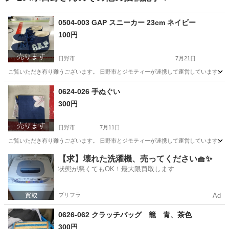
0504-003 GAP スニーカー 23cm ネイビー
100円
売ります
日野市
7月21日
ご覧いただき有り難うございます。 日野市とジモティーが連携して運営しています。 粗
東京
日野市
服/ファッション
0624-026 手ぬぐい
300円
売ります
日野市
7月11日
ご覧いただき有り難うございます。 日野市とジモティーが連携して運営しています。 粗
東京
日野市
小物
現地
【求】壊れた洗濯機、売ってください🧺✨
状態が悪くてもOK！最大限買取します
プリフラ
Ad
0626-062 クラッチバッグ 籠 青、茶色
300円