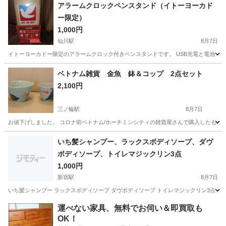
東京
足立区
谷在家駅
家庭用品
ウォーリーを探せ
アラームクロックペンスタンド（イトーヨーカド
ー限定）
1,000円
仙川駅
8月7日
イトーヨーカドー限定のアラームクロック付きペンスタンドです。 USB充電と電池（
東京
調布市
仙川駅
その他
イトーヨーカドー
ベトナム雑貨 金魚 鉢＆コップ 2点セット
2,100円
三ノ輪駅
8月7日
お値下げしました。 コロナ前ベトナム/ホーチミンシティの雑貨屋さんで購入したものです
東京
台東区
三ノ輪駅
食器
金魚
いち髪シャンプー、ラックスボディソープ、ダヴ
ボディソープ、トイレマジックリン3点
1,000円
新宿駅
8月7日
いち髪シャンプー ラックスボディソープ ダヴボディソープ トイレマジックリン3点
東京
新宿区
新宿駅
家庭用品
いち髪
運べない家具、無料でお伺い＆即買取も
OK！