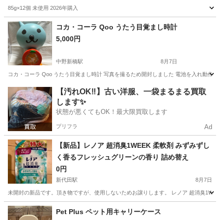
85g×12個 未使用 2026年購入
東京
新宿区
新宿駅
家庭用品
固形石鹸
コカ・コーラ Qoo うたう目覚まし時計
5,000円
中野新橋駅
8月7日
コカ・コーラ Qoo うたう目覚まし時計 写真を撮るため開封しました 電池を入れ動作確
東京
中野区
中野新橋駅
ノベルティグッズ
Qoo
【汚れOK‼️】古い洋服、一袋まるまる買取
します✨
状態が悪くてもOK！最大限買取します
プリフラ
Ad
【新品】レノア 超消臭1WEEK 柔軟剤 みずみずし
く香るフレッシュグリーンの香り 詰め替え
0円
新代田駅
8月7日
未開封の新品です。頂き物ですが、使用しないためお譲りします。 レノア 超消臭1WEEK 
東京
世田谷区
新代田駅
洗濯用品
グリーン
Pet Plus ペット用キャリーケース