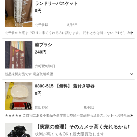
東京
世田谷区
その他
スポット
ランドリーバスケット
0円
北千住駅
8月6日
北千住の自宅まで取りに来てくれる方に譲ります。 汚れとかは特にないですが、衣服入れ
東京
足立区
北千住駅
洗濯用品
歯ブラシ
240円
六町駅
8月6日
新品未開封品です 現金取引希望
東京
足立区
六町駅
その他
0806-515 【無料】 蓋付き容器
0円
世田谷区
8月6日
★★★★★ ご自宅にある不要品を是非世田谷区不要品持ち込みスポットへお持ち込みしません
東京
世田谷区
家庭用品
容器
【実家の整理】そのカメラ高く売れるかも❗️
状態が悪くてもOK！最大限買取します