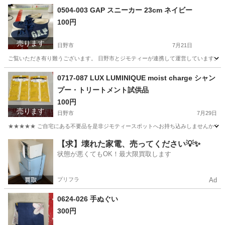
0504-003 GAP スニーカー 23cm ネイビー
100円
売ります
日野市
7月21日
ご覧いただき有り難うございます。 日野市とジモティーが連携して運営しています。 粗
東京
日野市
服/ファッション
0717-087 LUX LUMINIQUE moist charge シャン
プー・トリートメント試供品
100円
売ります
日野市
7月29日
★★★★★ ご自宅にある不要品を是非ジモティースポットへお持ち込みしませんか？ 家電や家具
東京
日野市
ヘアケア
現地
【求】壊れた家電、売ってください💡✨
状態が悪くてもOK！最大限買取します
プリフラ
Ad
0624-026 手ぬぐい
300円