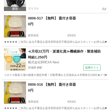
プリフラ
Ad
0806-517 【無料】 蓋付き容器
0円
世田谷区
8月6日
★★★★★ ご自宅にある不要品を是非世田谷区不要品持ち込みスポットへお持ち込みしません
東京
世田谷区
家庭用品
≪月収22万円・派遣社員≫機械操作・製造補助
時給1,250円
株式会社BREXA Next
茨城県 静駅
提携サイト
コネクタ製造工場の検査や測定作業！日勤専属＆土日祝休み＆年間休日128日★クリーン
茨城
常陸大宮市
静駅
その他
0806-516 【無料】 蓋付き容器
0円
世田谷区
8月6日
★★★★★ ご自宅にある不要品を是非世田谷区不要品持ち込みスポットへお持ち込みしません