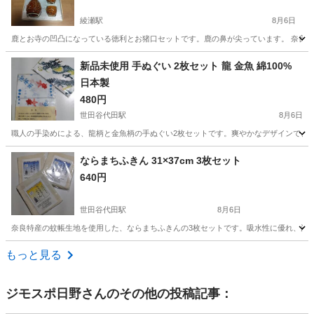
綾瀬駅
8月6日
鹿とお寺の凹凸になっている徳利とお猪口セットです。鹿の鼻が尖っています。 奈良のお
東京
足立区
綾瀬駅
食器
お土産
新品未使用 手ぬぐい 2枚セット 龍 金魚 綿100%
日本製
480円
世田谷代田駅
8月6日
職人の手染めによる、龍柄と金魚柄の手ぬぐい2枚セットです。爽やかなデザインで、これか
東京
世田谷区
世田谷代田駅
家庭用品
ならまちふきん 31×37cm 3枚セット
640円
世田谷代田駅
8月6日
奈良特産の蚊帳生地を使用した、ならまちふきんの3枚セットです。吸水性に優れ、洗うたびに柔
東京
世田谷区
世田谷代田駅
家庭用品
もっと見る
ジモスポ日野
さんのその他の投稿記事：