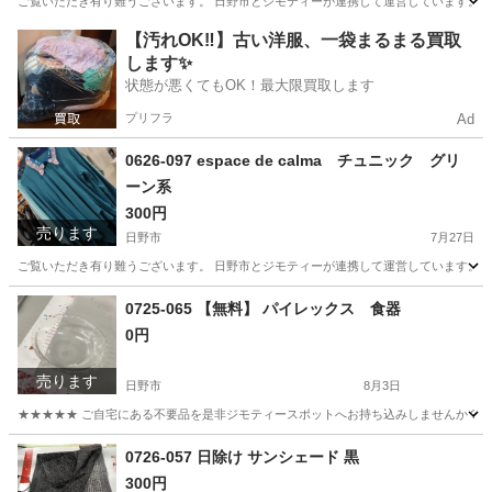
ご覧いただき有り難うございます。 日野市とジモティーが連携して運営しています。 粗
東京
日野市
小物
現地
【汚れOK‼️】古い洋服、一袋まるまる買取
します✨
状態が悪くてもOK！最大限買取します
プリフラ
Ad
0626-097 espace de calma チュニック グリ
ーン系
300円
売ります
日野市
7月27日
ご覧いただき有り難うございます。 日野市とジモティーが連携して運営しています。 粗
東京
日野市
ワンピース
現地
0725-065 【無料】 パイレックス 食器
0円
売ります
日野市
8月3日
★★★★★ ご自宅にある不要品を是非ジモティースポットへお持ち込みしませんか？ 家電や家具
東京
日野市
食器
パイレックス
0726-057 日除け サンシェード 黒
300円