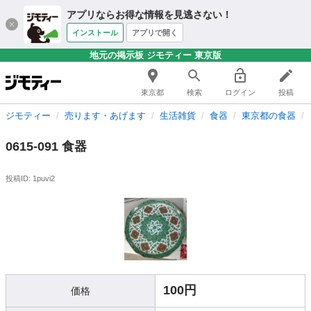
アプリならお得な情報を見逃さない！
インストール
アプリで開く
地元の掲示板 ジモティー 東京版
東京都
検索
ログイン
投稿
ジモティー
売ります・あげます
生活雑貨
食器
東京都の食器
0615-091 食器
投稿ID: 1puvi2
100円
価格