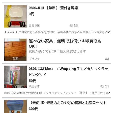
東京
世田谷区
家庭用品
0806-514 【無料】 蓋付き容器
0円
世田谷区
8月6日
★★★★★ ご自宅にある不要品を是非世田谷区不要品持ち込みスポットへお持ち込みしません
東京
世田谷区
家庭用品
運べない家具、無料でお伺い＆即買取も
OK！
状態が悪くてもOK！最大限買取します
プリフラ
Ad
0806-132 Metallic Wrapping Tie メタリックラッ
ピングタイ
50円
八王子市
8月6日
0806-132 Metallic Wrapping Tie メタリックラッピングタイ 【状態】 
東京
八王子市
ラッピング用品
現地
《未使用》奈良のおみやげの徳利とお猪口セット
300円