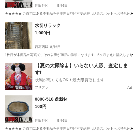
世田谷区
8月6日
★★★★★ ご自宅にある不要品を是非世田谷区不要品持ち込みスポットへお持ち込みしません
東京
世田谷区
その他
スポット
水切りラック
1,000円
西葛西駅
8月6日
1枚目が本商品の写真で、それ以降が商品の詳細になります。5ヶ月まえに購入しました
東京
江戸川区
西葛西駅
家庭用品
【夏の大掃除🧹】いらない人形、査定しま
す❗️
状態が悪くてもOK！最大限買取します
プリフラ
Ad
0806-518 盆栽鉢
100円
世田谷区
8月6日
★★★★★ ご自宅にある不要品を是非世田谷区不要品持ち込みスポットへお持ち込みしません