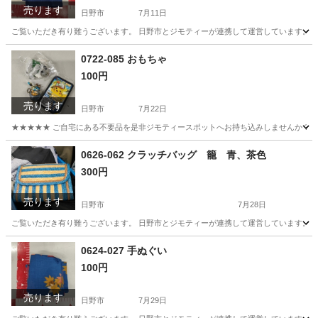
売ります
日野市
7月11日
ご覧いただき有り難うございます。 日野市とジモティーが連携して運営しています。 粗
東京
日野市
小物
現地
0722-085 おもちゃ
100円
売ります
日野市
7月22日
★★★★★ ご自宅にある不要品を是非ジモティースポットへお持ち込みしませんか？ 家電や家具
東京
日野市
おもちゃ
現地
0626-062 クラッチバッグ 籠 青、茶色
300円
売ります
日野市
7月28日
ご覧いただき有り難うございます。 日野市とジモティーが連携して運営しています。 粗
東京
日野市
バッグ
現地
0624-027 手ぬぐい
100円
売ります
日野市
7月29日