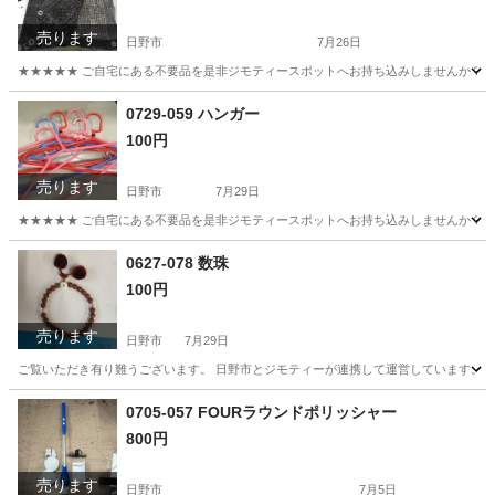
売ります
日野市
7月26日
★★★★★ ご自宅にある不要品を是非ジモティースポットへお持ち込みしませんか？ 家電や家具
東京
日野市
その他
サンシェード
0729-059 ハンガー
100円
売ります
日野市
7月29日
★★★★★ ご自宅にある不要品を是非ジモティースポットへお持ち込みしませんか？ 家電や家具
東京
日野市
洗濯用品
現地
0627-078 数珠
100円
売ります
日野市
7月29日
ご覧いただき有り難うございます。 日野市とジモティーが連携して運営しています。 粗
東京
日野市
アクセサリー
現地
0705-057 FOURラウンドポリッシャー
800円
売ります
日野市
7月5日