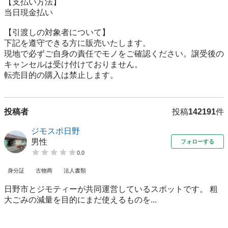
【⽀払い⽅法】

当日現金払い

【引渡しの対象者について】

下記を遵守できる⽅に販売いたします。

現地で必ずご⾃⾝の責任でモノをご確認ください。譲受後の
キャンセルは受け付けておりません。

転売⽬的の購⼊は禁⽌します。
投稿者
投稿
142191
件
ジモスポ日野
男性
フォローする
0.0
身分証
古物商
法人書類
日野市とジモティーが共同運営しているスポットです。 粗
⼤ごみの減量を⽬的にまだ使えるものを...