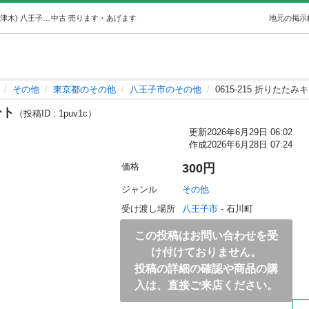
0615-215 折りたたみキャリーカート (ジモスポ八王子宇津木) 八王子のその他の中古あげます・譲ります｜ジモティーで不用品の処分
中古
売ります・あげます
地元の掲示
その他
東京都のその他
八王子市のその他
0615-215 折りたた
ート
（投稿ID : 1puv1c）
更新
2026年6月29日 06:02
作成
2026年6月28日 07:24
価格
300円
ジャンル
その他
受け渡し場所
八王子市
 - 石川町
この投稿はお問い合わせを受
け付けておりません。
投稿の詳細の確認や商品の購
入は、直接ご来店ください。