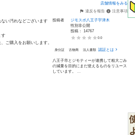
店舗情報をみる
違反を報告
注意事項
投稿者
ジモスポ八王子宇津木
ない汚れなどございます

性別非公開
投稿： 
14767
す

0.0
、ご購入をお願いします。

認証とは
身分証
古物商
法人書類
八王子市とジモティーが連携して粗⼤ごみ
の減量を⽬的にまだ使えるものをリユース
しています。 ...