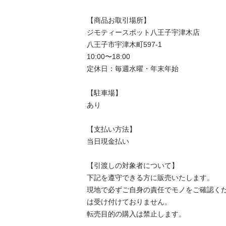
【商品お取引場所】

ジモティースポット八王子宇津木店

八王子市宇津木町597-1

10:00〜18:00

定休日：毎週水曜・年末年始

【駐⾞場】

あり

【⽀払い⽅法】

当日現金払い

【引渡しの対象者について】

下記を遵守できる⽅に販売いたします。

現地で必ずご⾃⾝の責任でモノをご確認く
は受け付けておりません。

転売⽬的の購⼊は禁⽌します。