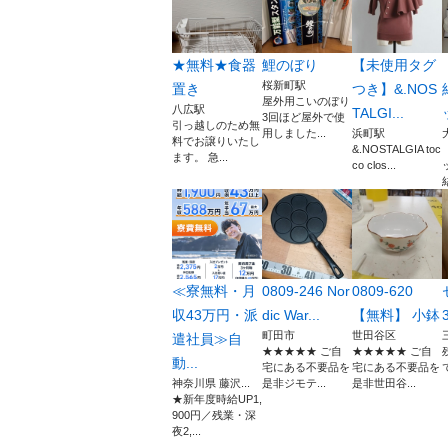
★無料★食器
鯉のぼり
【未使用タグ
桜新町駅
置き
つき】&.NOS
屋外用こいのぼり
八広駅
TALGI...
3回ほど屋外で使
引っ越しのため無
用しました...
浜町駅
料でお譲りいたし
&.NOSTALGIA toc
ます。 急...
co clos...
≪寮無料・月
0809-246 Nor
0809-620
収43万円・派
dic War...
【無料】 小鉢
町田市
世田谷区
遣社員≫自
★★★★★ ご自
★★★★★ ご自
動...
宅にある不要品を
宅にある不要品を
神奈川県 藤沢...
是非ジモテ...
是非世田谷...
★新年度時給UP1,
900円／残業・深
夜2,...