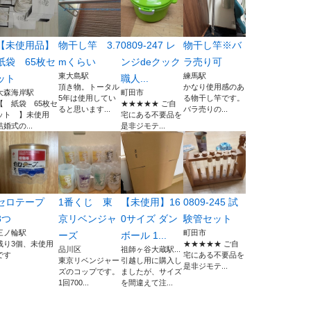
【未使用品】
物干し竿 3.7
0809-247 レ
物干し竿※バ
紙袋 65枚セ
mくらい
ンジdeクック
ラ売り可
東大島駅
練馬駅
ット
職人...
頂き物。トータル
かなり使用感のあ
大森海岸駅
町田市
5年は使用してい
る物干し竿です。
【 紙袋 65枚セ
★★★★★ ご自
ると思います...
バラ売りの...
ット 】未使用
宅にある不要品を
結婚式の...
是非ジモテ...
セロテープ
1番くじ 東
【未使用】16
0809-245 試
3つ
京リベンジャ
0サイズ ダン
験管セット
三ノ輪駅
町田市
ーズ
ボール 1...
残り3個、未使用
★★★★★ ご自
品川区
祖師ヶ谷大蔵駅...
です
宅にある不要品を
東京リベンジャー
引越し用に購入し
是非ジモテ...
ズのコップです。
ましたが、サイズ
1回700...
を間違えて注...