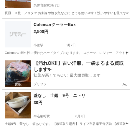
泉体育館駅
8月7日
長皿 ３枚 ノリタケ お刺身や焼き魚などに とても使いやすく洗いやすいお皿です 同
東京
立川市
泉体育館駅
食器
ColemanクーラーBox
2,500円
小菅駅
8月7日
Colemanの耐久性に優れたハードタイプになります。 スポーツ、レジャー、アウトドア等
東京
葛飾区
小菅駅
その他
Coleman
【汚れOK‼️】古い洋服、一袋まるまる買取
します✨
状態が悪くてもOK！最大限買取します
プリフラ
Ad
蓋なし 土鍋 9号 ニトリ
30円
牛込柳町駅
8月7日
土鍋9号、蓋なし、箱ありです。 【希望取引場所】 ライフ市谷薬王寺店前 【希望取引日