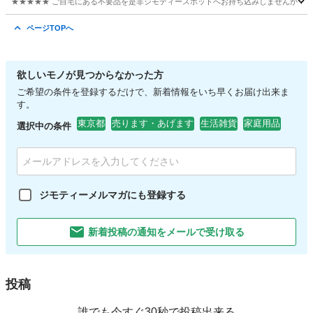
★★★★★ ご自宅にある不要品を是非ジモティースポットへお持ち込みしませんか？ 家電や家具
東京
日野市
収納家具
現地
ページTOPへ
欲しいモノが見つからなかった方
ご希望の条件を登録するだけで、新着情報をいち早くお届け出来ま
す。
東京都
売ります・あげます
生活雑貨
家庭用品
選択中の条件
ジモティーメルマガにも登録する
新着投稿の通知をメールで受け取る
投稿
誰でも今すぐ30秒で投稿出来る