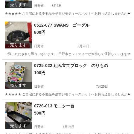
売ります
日野市
8月3日
★★★★★ ご自宅にある不要品を是非ジモティースポットへお持ち込みしませんか？ 家電や家具
東京
日野市
食器
現地
0512-077 SWANS ゴーグル
800円
売ります
日野市
7月26日
ご覧いただき有り難うございます。 日野市とジモティーが連携して運営しています。 粗
東京
日野市
スポーツ
0725-022 組み立てブロック のりもの
100円
売ります
日野市
7月25日
★★★★★ ご自宅にある不要品を是非ジモティースポットへお持ち込みしませんか？ 家電や家具
東京
日野市
おもちゃ
0726-013 モニター台
500円
売ります
日野市
7月26日