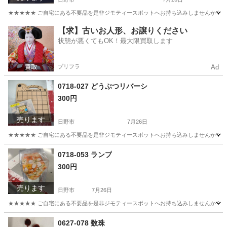
★★★★★ ご自宅にある不要品を是非ジモティースポットへお持ち込みしませんか？ 家電や家具
東京
日野市
ビジネス、経済
現地
【求】古いお人形、お譲りください
状態が悪くてもOK！最大限買取します
プリフラ
Ad
0718-027 どうぶつリバーシ
300円
売ります
日野市
7月26日
★★★★★ ご自宅にある不要品を是非ジモティースポットへお持ち込みしませんか？ 家電や家具
東京
日野市
ボードゲーム
現地
0718-053 ランプ
300円
売ります
日野市
7月26日
★★★★★ ご自宅にある不要品を是非ジモティースポットへお持ち込みしませんか？ 家電や家具
東京
日野市
照明器具
現地
0627-078 数珠