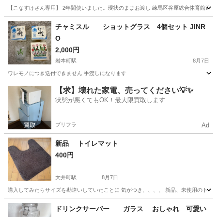
【こなすけさん専用】 2年間使いました。現状のままお渡し 練馬区谷原総合体育館近くまで引
東京
練馬区
練馬高野台駅
家庭用品
パラソル
チャミスル ショットグラス 4個セット JINR
O
2,000円
岩本町駅
8月7日
ワレモノにつき送付できません 手渡しになります
東京
千代田区
岩本町駅
食器
JINRO
【求】壊れた家電、売ってください💡✨
状態が悪くてもOK！最大限買取します
プリフラ
Ad
新品 トイレマット
400円
大井町駅
8月7日
購入してみたらサイズを勘違いしていたことに 気がつき、、、、 新品、未使用のトイレマットで
東京
品川区
大井町駅
家庭用品
トイレ
ドリンクサーバー ガラス おしゃれ 可愛い