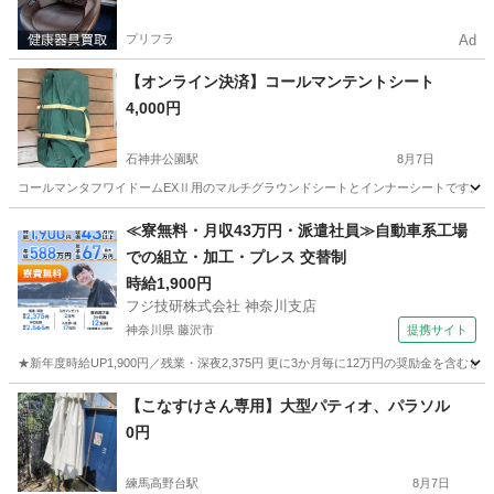
プリフラ
Ad
【オンライン決済】コールマンテントシート
4,000円
石神井公園駅
8月7日
コールマンタフワイドームEXⅡ用のマルチグラウンドシートとインナーシートです。 
東京
練馬区
石神井公園駅
その他
≪寮無料・月収43万円・派遣社員≫自動車系工場
での組立・加工・プレス 交替制
時給1,900円
フジ技研株式会社 神奈川支店
神奈川県 藤沢市
提携サイト
★新年度時給UP1,900円／残業・深夜2,375円 更に3か月毎に12万円の奨励金を含む
神奈川
藤沢市
その他
【こなすけさん専用】大型パティオ、パラソル
0円
練馬高野台駅
8月7日