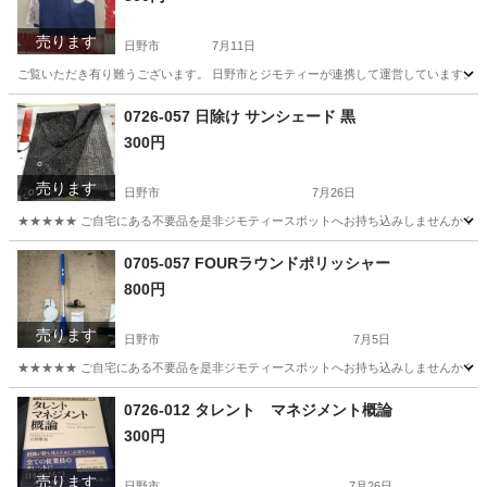
売ります
日野市
7月11日
ご覧いただき有り難うございます。 日野市とジモティーが連携して運営しています。 粗
東京
日野市
小物
現地
0726-057 日除け サンシェード 黒
300円
売ります
日野市
7月26日
★★★★★ ご自宅にある不要品を是非ジモティースポットへお持ち込みしませんか？ 家電や家具
東京
日野市
その他
サンシェード
0705-057 FOURラウンドポリッシャー
800円
売ります
日野市
7月5日
★★★★★ ご自宅にある不要品を是非ジモティースポットへお持ち込みしませんか？ 家電や家具
東京
日野市
生活家電
現地
0726-012 タレント マネジメント概論
300円
売ります
日野市
7月26日