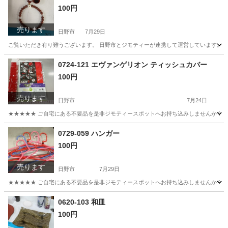
100円
売ります
日野市
7月29日
ご覧いただき有り難うございます。 日野市とジモティーが連携して運営しています。 粗
東京
日野市
アクセサリー
現地
0724-121 エヴァンゲリオン ティッシュカバー
100円
売ります
日野市
7月24日
★★★★★ ご自宅にある不要品を是非ジモティースポットへお持ち込みしませんか？ 家電や家具
東京
日野市
その他
エヴァンゲリオン
0729-059 ハンガー
100円
売ります
日野市
7月29日
★★★★★ ご自宅にある不要品を是非ジモティースポットへお持ち込みしませんか？ 家電や家具
東京
日野市
洗濯用品
現地
0620-103 和皿
100円