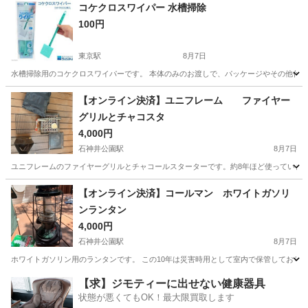
東京
新宿区
牛込柳町駅
調理器具
コケクロスワイパー 水槽掃除
100円
東京駅
8月7日
水槽掃除用のコケクロスワイパーです。 本体のみのお渡しで、パッケージやその他付
東京
足立区
東京駅
その他
水槽
【オンライン決済】ユニフレーム ファイヤー
グリルとチャコスタ
4,000円
石神井公園駅
8月7日
ユニフレームのファイヤーグリルとチャコールスターターです。約8年ほど使っていま
東京
練馬区
石神井公園駅
調理器具
【オンライン決済】コールマン ホワイトガソリ
ンランタン
4,000円
石神井公園駅
8月7日
ホワイトガソリン用のランタンです。 この10年は災害時用として室内で保管しており
東京
練馬区
石神井公園駅
家庭用品
【求】ジモティーに出せない健康器具
状態が悪くてもOK！最大限買取します