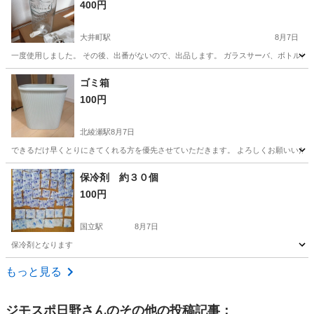
400円
大井町駅
8月7日
一度使用しました。 その後、出番がないので、出品します。 ガラスサーバ、ボトルデザイ
東京
品川区
大井町駅
食器
サーバー
ゴミ箱
100円
北綾瀬駅
8月7日
できるだけ早くとりにきてくれる方を優先させていただきます。 よろしくお願いいた
東京
足立区
北綾瀬駅
掃除用具
保冷剤 約３０個
100円
国立駅
8月7日
保冷剤となります
東京
国分寺市
国立駅
その他
保冷剤
もっと見る
ジモスポ日野
さんのその他の投稿記事：