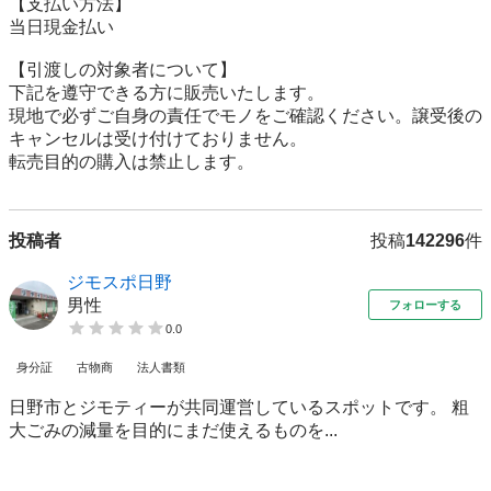
【⽀払い⽅法】

当日現金払い

【引渡しの対象者について】

下記を遵守できる⽅に販売いたします。

現地で必ずご⾃⾝の責任でモノをご確認ください。譲受後の
キャンセルは受け付けておりません。

転売⽬的の購⼊は禁⽌します。
投稿者
投稿
142296
件
ジモスポ日野
男性
フォローする
0.0
身分証
古物商
法人書類
日野市とジモティーが共同運営しているスポットです。 粗
⼤ごみの減量を⽬的にまだ使えるものを...