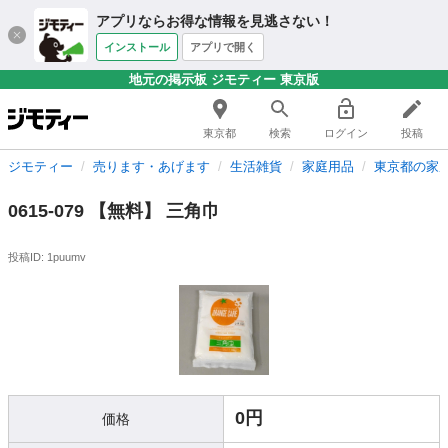
アプリならお得な情報を見逃さない！
インストール
アプリで開く
地元の掲示板 ジモティー 東京版
東京都
検索
ログイン
投稿
ジモティー
売ります・あげます
生活雑貨
家庭用品
東京都の家
0615-079 【無料】 三角巾
投稿ID: 1puumv
0円
価格