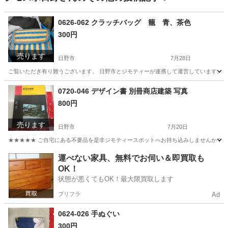
0626-062 クラッチバッグ 籠 青、茶色
300円
売ります
日野市
7月28日
ご覧いただき有り難うございます。 日野市とジモティーが連携して運営しています。 粗
東京
日野市
バッグ
現地
0720-046 デザイン書 別冊商店建築 写真
800円
売ります
日野市
7月20日
★★★★★ ご自宅にある不要品を是非ジモティースポットへお持ち込みしませんか？ 家電や家具
東京
日野市
写真集
商店
運べない家具、無料でお伺い＆即買取も
OK！
状態が悪くてもOK！最大限買取します
プリフラ
Ad
0624-026 手ぬぐい
300円