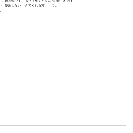
す。頂き物です
るだけ早くとりに
ki) 蓋付き カト
が、使用しない
きてくれる方...
ラ...
...