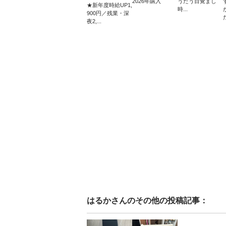
2026年購入
うたう目覚まし
★新年度時給UP1,
時...
900円／残業・深
た
夜2,...
はるか
さんのその他の投稿記事：