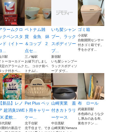
アラームクロ
ベトナム雑
いち髪シャン
ゴミ箱
小岩駅
ックペンスタ
貨 金魚 鉢
プー、ラック
自動開閉センサー
ンド（イトー
＆コップ 2
スボディソー
付きゴミ箱です。
手をかざす...
ヨ...
点セ...
プ...
仙川駅
三ノ輪駅
新宿駅
イトーヨーカドー
お値下げしまし
いち髪シャンプー
限定のアラームク
た。 コロナ前ベ
ラックスボディソ
ロック付きペ...
トナム/...
ープ ダヴ...
【新品】レノ
Pet Plus ペッ
山崎実業 蓋
布 ロール
武蔵新田駅
ア 超消臭1WE
ト用キャリー
付きカトラリ
水色綿のような少
EK 柔軟...
ケー...
ーケース
し厚みのある布、
新代田駅
北千住駅
中目黒駅
黄色サテン ...
未開封の新品で
北千住まで、でき
山崎実業(Yamaza