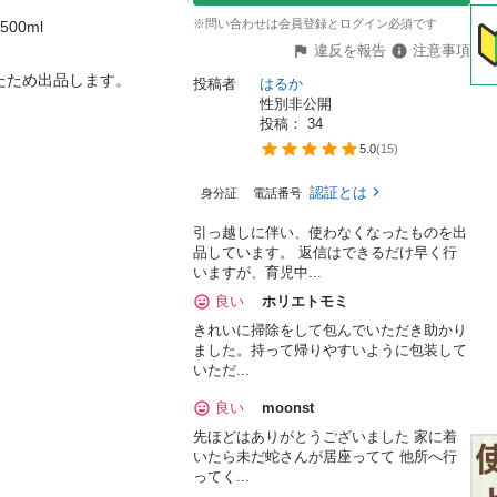
※問い合わせは会員登録とログイン必須です
00ml

違反を報告
注意事項
ため出品します。

投稿者
はるか
性別非公開
投稿： 
34
5.0
(
15
)
認証とは
身分証
電話番号
引っ越しに伴い、使わなくなったものを出
品しています。 返信はできるだけ早く行
いますが、育児中...
良い
ホリエトモミ
きれいに掃除をして包んでいただき助かり
ました。持って帰りやすいように包装して
いただ...
良い
moonst
先ほどはありがとうございました 家に着
いたら未だ蛇さんが居座ってて 他所へ行
ってく...