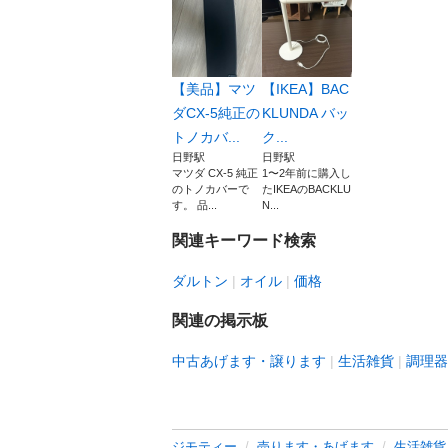
【美品】マツ
【IKEA】BAC
ダCX-5純正の
KLUNDA バッ
トノカバ...
ク...
日野駅
日野駅
マツダ CX-5 純正
1〜2年前に購入し
のトノカバーで
たIKEAのBACKLU
す。 品...
N...
関連キーワード検索
ダルトン
オイル
価格
関連の掲示板
中古あげます・譲ります
生活雑貨
調理器
ジモティー
売ります・あげます
生活雑貨