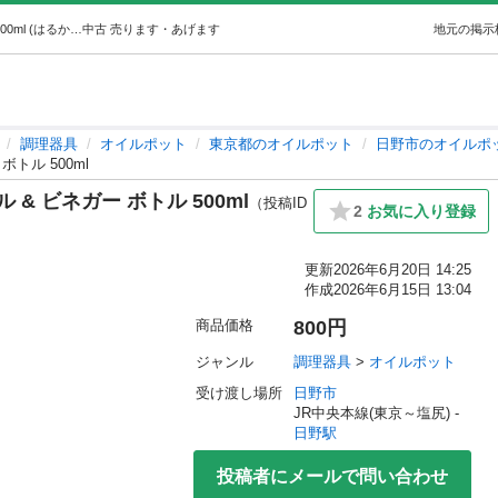
【未使用】ダルトン(Dulton) オイル & ビネガー ボトル 500ml (はるか) 日野の調理器具《オイルポット》の中古あげます・譲ります｜ジモティーで不用品の処分
中古
売ります・あげます
地元の掲示
調理器具
オイルポット
東京都のオイルポット
日野市のオイルポ
ボトル 500ml
ル & ビネガー ボトル 500ml
（投稿ID
2
お気に入り登録
更新
2026年6月20日 14:25
作成
2026年6月15日 13:04
商品価格
800円
ジャンル
調理器具
 > 
オイルポット
受け渡し場所
日野市
JR中央本線(東京～塩尻) - 
日野駅
投稿者にメールで問い合わせ