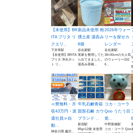
【未使用】BR
新品未使用 相
2026年ウォー
ITA ブリタ リ
撲土産 湯呑み
リーを探せカ
クエリ...
8個
レンダー
下井草駅
谷在家駅
谷在家駅
【未使用】BRITA
実家を整理してた
38×30cmの大人気
ブリタ 浄水ポッ
ら出てきました。
のウォーリー202
ト リ...
湯呑み茶碗...
6...
≪寮無料・月
牛乳石鹸青箱
コカ・コーラ
収43万円・派
固形石鹸 カウ
Qoo うたう目
遣社員≫自
ブランド ...
覚...
新宿駅
中野新橋駅
動...
85g×12個 未使用
コカ・コーラ Qoo
神奈川県 藤沢...