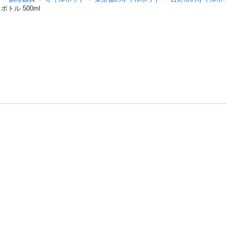
ボトル 500ml
バシーポリシー
プライバシー・ステートメント
健全化に資する運用
プ
ご利用ガイド
フリーワードで探す
特定商取引法の表示
利用