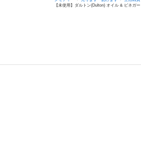
【未使用】ダルトン(Dulton) オイル & ビネガー 
利用規約
プライ
運営会社
サイトマッ
© 2011-
2026
Jmty, Inc.