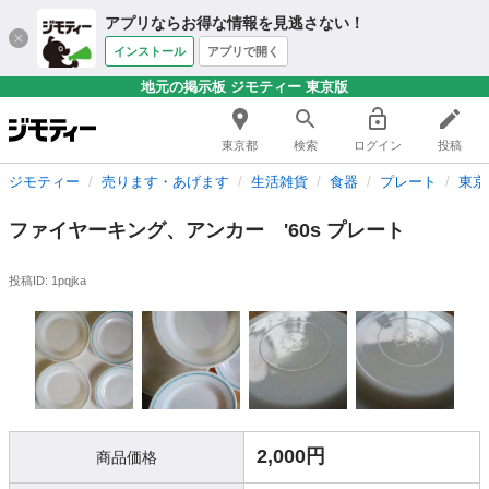
アプリならお得な情報を見逃さない！
インストール
アプリで開く
地元の掲示板 ジモティー 東京版
東京都
検索
ログイン
投稿
ジモティー
売ります・あげます
生活雑貨
食器
プレート
東京
ファイヤーキング、アンカー '60s プレート
投稿ID: 1pqjka
2,000円
商品価格