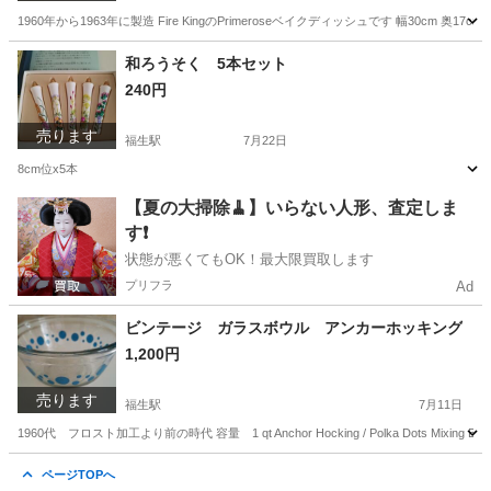
1960年から1963年に製造 Fire KingのPrimeroseベイクディッシュです 幅30cm
東京
羽村市
福生駅
食器
和ろうそく 5本セット
240円
売ります
福生駅
7月22日
8cm位x5本
東京
羽村市
福生駅
その他
和ろうそく
【夏の大掃除🧹】いらない人形、査定しま
す❗️
状態が悪くてもOK！最大限買取します
プリフラ
Ad
ビンテージ ガラスボウル アンカーホッキング
1,200円
売ります
福生駅
7月11日
1960代 フロスト加工より前の時代 容量 1 qt Anchor Hocking / Polka Dot
東京
羽村市
福生駅
食器
ページTOPへ