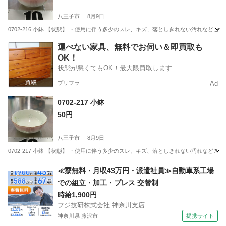
八王子市
8月9日
0702-216 小鉢 【状態】 ・使用に伴う多少のスレ、キズ、落としきれない汚れなど
東京
八王子市
食器
小鉢
運べない家具、無料でお伺い＆即買取も
OK！
状態が悪くてもOK！最大限買取します
プリフラ
Ad
0702-217 小鉢
50円
八王子市
8月9日
0702-217 小鉢 【状態】 ・使用に伴う多少のスレ、キズ、落としきれない汚れなど
東京
八王子市
食器
小鉢
≪寮無料・月収43万円・派遣社員≫自動車系工場
での組立・加工・プレス 交替制
時給1,900円
フジ技研株式会社 神奈川支店
神奈川県 藤沢市
提携サイト