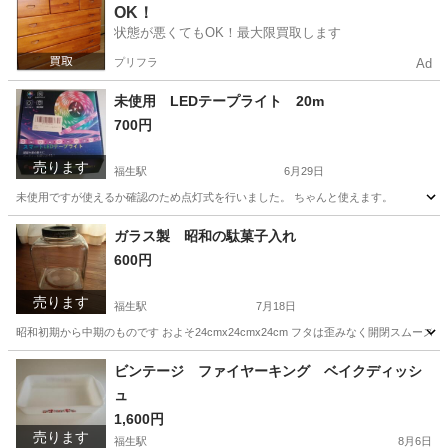
OK！
状態が悪くてもOK！最大限買取します
プリフラ
Ad
未使用 LEDテープライト 20m
700円
売ります
福生駅
6月29日
未使用ですが使えるか確認のため点灯式を行いました。 ちゃんと使えます。
東京
羽村市
福生駅
照明器具
ガラス製 昭和の駄菓子入れ
600円
売ります
福生駅
7月18日
昭和初期から中期のものです およそ24cmx24cmx24cm フタは歪みなく開閉スムーズで
東京
羽村市
福生駅
その他
駄菓子
ビンテージ ファイヤーキング ベイクディッシ
ュ
1,600円
売ります
福生駅
8月6日