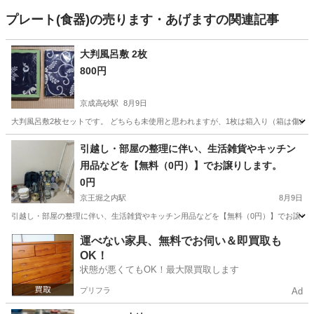
プレート(食器)の売ります・あげますの関連記事
大判風呂敷 2枚
800円
京成高砂駅
8月9日
大判風呂敷2枚セットです。 どちらも未使用と思われますが、1枚は箱入り（箱は傷みがあ
東京
葛飾区
京成高砂駅
その他
風呂敷
引越し・部屋の整理に伴い、生活雑貨やキッチン
用品などを【無料（0円）】でお譲りします。
0円
京王堀之内駅
8月9日
引越し・部屋の整理に伴い、生活雑貨やキッチン用品などを【無料（0円）】でお譲りします。 【セ
東京
八王子市
京王堀之内駅
その他
用品
運べない家具、無料でお伺い＆即買取も
OK！
状態が悪くてもOK！最大限買取します
プリフラ
Ad