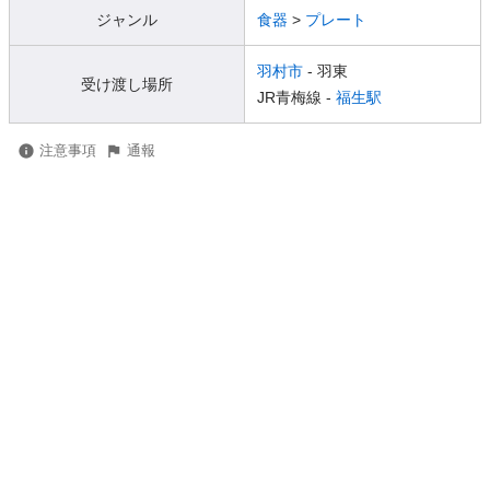
ジャンル
食器
>
プレート
羽村市
- 羽東
受け渡し場所
JR青梅線 -
福生駅
注意事項
通報