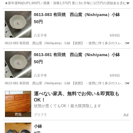
★新年度時給UP1,900円／残業・深夜2,375円 更に3か月毎に12万円の奨励金を含む
神奈川
藤沢市
その他
0613-083 有田焼 西山窯（Nishiyama）小鉢
50円
八王子市
8月9日
0613-083 有田焼 西山窯（Nishiyama）小鉢 【状態】 ・使用に伴う多少のス
東京
八王子市
食器
現地
0613-081 有田焼 西山窯（Nishiyama）小鉢
50円
八王子市
8月9日
0613-081 有田焼 西山窯（Nishiyama）小鉢 【状態】 ・使用に伴う多少のス
東京
八王子市
食器
現地
運べない家具、無料でお伺い＆即買取も
OK！
状態が悪くてもOK！最大限買取します
プリフラ
Ad
小鉢