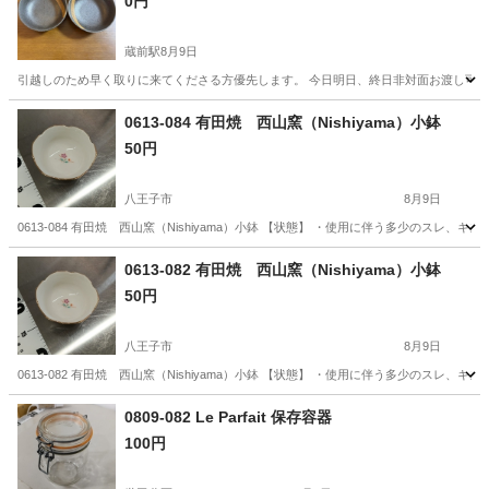
0円
蔵前駅
8月9日
引越しのため早く取りに来てくださる方優先します。 今日明日、終日非対面お渡し可
東京
台東区
蔵前駅
食器
0613-084 有田焼 西山窯（Nishiyama）小鉢
50円
八王子市
8月9日
0613-084 有田焼 西山窯（Nishiyama）小鉢 【状態】 ・使用に伴う多少のス
東京
八王子市
食器
現地
0613-082 有田焼 西山窯（Nishiyama）小鉢
50円
八王子市
8月9日
0613-082 有田焼 西山窯（Nishiyama）小鉢 【状態】 ・使用に伴う多少のス
東京
八王子市
食器
現地
0809-082 Le Parfait 保存容器
100円