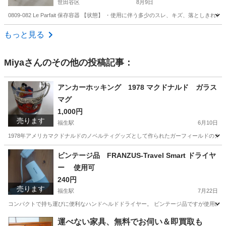
世田谷区
8月9日
0809-082 Le Parfait 保存容器 【状態】 ・使用に伴う多少のスレ、キズ、落
東京
世田谷区
食器
容器
もっと見る
Miya
さんのその他の投稿記事：
アンカーホッキング 1978 マクドナルド ガラス
マグ
1,000円
売ります
福生駅
6月10日
1978年アメリカマクドナルドのノベルティグッズとして作られたガーフィールドのガ
東京
羽村市
福生駅
食器
ビンテージ品 FRANZUS-Travel Smart ドライヤ
ー 使用可
240円
売ります
福生駅
7月22日
コンパクトで持ち運びに便利なハンドヘルドドライヤー。 ビンテージ品ですが使用に問題
東京
羽村市
福生駅
美容家電
ビンテージ
運べない家具、無料でお伺い＆即買取も