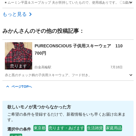
◾️ ムーミン平皿＆スープカップ 夫が所持していたもので、使用感ありです。 〇1歳のこ
東京
新宿区
新宿駅
食器
もっと見る
みかん
さんのその他の投稿記事：
PURECONSCIOUS 子供用スキーウェア 110
700円
売ります
白金高輪駅
7月18日
赤と黒のチェック柄の子供用スキーウェア、フード付き。
東京
港区
白金高輪駅
キッズ用品
PURECONSCIOUS
ページTOPへ
欲しいモノが見つからなかった方
ご希望の条件を登録するだけで、新着情報をいち早くお届け出来ま
す。
東京都
売ります・あげます
生活雑貨
家庭用品
選択中の条件