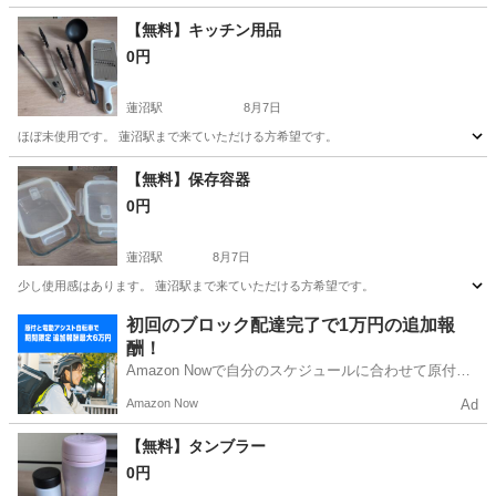
神奈川
藤沢市
その他
【無料】キッチン用品
0円
蓮沼駅
8月7日
ほぼ未使用です。 蓮沼駅まで来ていただける方希望です。
東京
大田区
蓮沼駅
調理器具
用品
【無料】保存容器
0円
蓮沼駅
8月7日
少し使用感はあります。 蓮沼駅まで来ていただける方希望です。
東京
大田区
蓮沼駅
調理器具
容器
初回のブロック配達完了で1万円の追加報
酬！
Amazon Nowで自分のスケジュールに合わせて原付や
電動アシスト自転車で配達し、報酬を獲得しましょ
Amazon Now
Ad
う！
【無料】タンブラー
0円