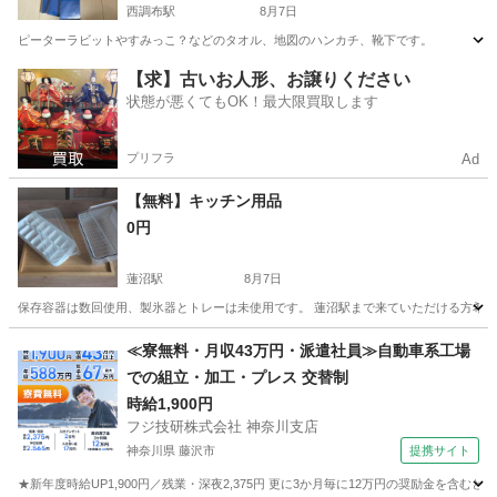
西調布駅
8月7日
ピーターラビットやすみっこ？などのタオル、地図のハンカチ、靴下です。
東京
調布市
西調布駅
生活雑貨
タオル
【求】古いお人形、お譲りください
状態が悪くてもOK！最大限買取します
プリフラ
Ad
【無料】キッチン用品
0円
蓮沼駅
8月7日
保存容器は数回使用、製氷器とトレーは未使用です。 蓮沼駅まで来ていただける方希
東京
大田区
蓮沼駅
食器
用品
≪寮無料・月収43万円・派遣社員≫自動車系工場
での組立・加工・プレス 交替制
時給1,900円
フジ技研株式会社 神奈川支店
神奈川県 藤沢市
提携サイト
★新年度時給UP1,900円／残業・深夜2,375円 更に3か月毎に12万円の奨励金を含む