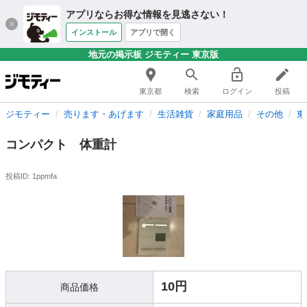
アプリならお得な情報を見逃さない！
インストール
アプリで開く
地元の掲示板 ジモティー 東京版
東京都
検索
ログイン
投稿
ジモティー
売ります・あげます
生活雑貨
家庭用品
その他
東
コンパクト 体重計
投稿ID: 1ppmfa
10円
商品価格