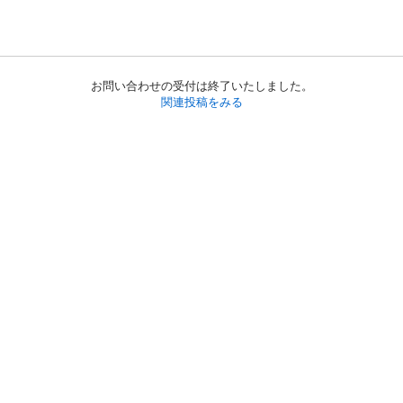
お問い合わせの受付は終了いたしました。
関連投稿をみる
初めての方へ
利用規約
プライバシーポリシー
プライバシー・ステートメント
健全化に資する運用方針
お問い合わせ
運営会社
サイトマップ
ご利用ガイド
フリーワードで探す
PC版で表示
都道府県選択
特定商取引法の表示
利用者情報の外部送信について