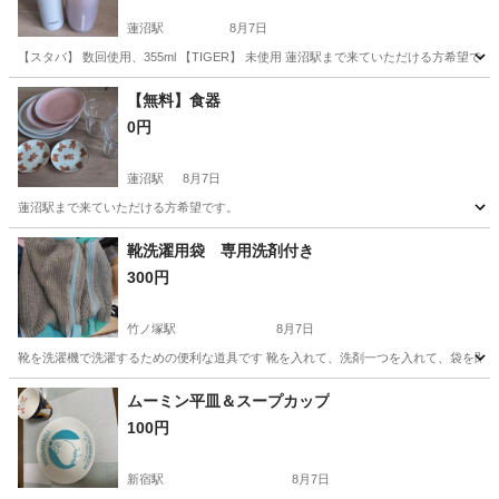
蓮沼駅
8月7日
【スタバ】 数回使用、355ml 【TIGER】 未使用 蓮沼駅まで来ていただける方希望です
東京
大田区
蓮沼駅
家庭用品
タンブラー
【無料】食器
0円
蓮沼駅
8月7日
蓮沼駅まで来ていただける方希望です。
東京
大田区
蓮沼駅
食器
無料
靴洗濯用袋 専用洗剤付き
300円
竹ノ塚駅
8月7日
靴を洗濯機で洗濯するための便利な道具です 靴を入れて、洗剤一つを入れて、袋を閉じ
東京
足立区
竹ノ塚駅
洗濯用品
ムーミン平皿＆スープカップ
100円
新宿駅
8月7日