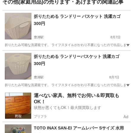
その他(家庭用品)の売ります・あげますの関連記事
折りたためる ランドリー バスケット 洗濯カゴ
300円
豊洲駅
8月7日
折りたたみ可能な洗濯籠です。 ライフスタイルがかわり不要になったので出品します。
東京
江東区
豊洲駅
洗濯用品
ランドリー
折りたためる ランドリーバスケット 洗濯カゴ
300円
豊洲駅
8月7日
折りたたみ可能な洗濯籠です。 ライフスタイルがかわり不要になったので出品します。
東京
江東区
豊洲駅
洗濯用品
運べない家具、無料でお伺い＆即買取も
OK！
状態が悪くてもOK！最大限買取します
プリフラ
Ad
TOTO INAX SAN-EI アームレバー Sサイズ 水用