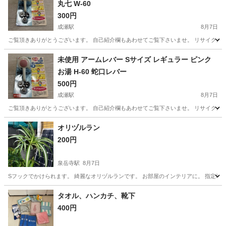
丸七 W-60
300円
成瀬駅
8月7日
ご覧頂きありがとうございます。 自己紹介欄もあわせてご覧下さいませ。 リサイクルショ
東京
町田市
成瀬駅
その他
未使用 アームレバー Sサイズ レギュラー ピンク
お湯 H-60 蛇口レバー
500円
成瀬駅
8月7日
ご覧頂きありがとうございます。 自己紹介欄もあわせてご覧下さいませ。 リサイクルショッ
東京
町田市
成瀬駅
その他
オリヅルラン
200円
泉岳寺駅
8月7日
Sフックでかけられます。 綺麗なオリヅルランです。 お部屋のインテリアに。 指定場
東京
港区
泉岳寺駅
家庭用品
タオル、ハンカチ、靴下
400円