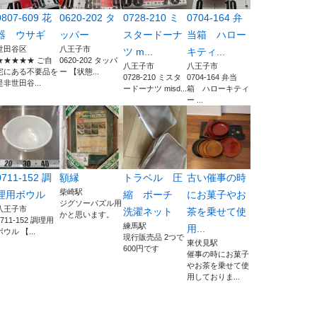
0807-609 花
0620-202 タ
0728-210 ミ
0704-164 弁
器 ウサギ
ッパー
スタードーナ
当箱 ハロー
世田谷区
八王子市
ツ m...
キティ...
★★★★★ ご自
0620-202 タッパ
八王子市
八王子市
宅にある不要品を
ー 【状態...
0728-210 ミスタ
0704-164 弁当
是非世田谷...
ードーナツ misd...
箱 ハローキティ
ー ...
0711-152 調
額縁
トラベル 圧
古い催事の時
柴崎駅
理用ボウル
縮 ポーチ
にお菓子やお
ジグソーパズル用
八王子市
洗濯ネット
茶を乗せて使
かと思います。
0711-152 調理用
練馬駅
用...
ボウル 【...
現行販売品 2つで
東伏見駅
600円です
催事の時にお菓子
やお茶を乗せて使
用しておりま...