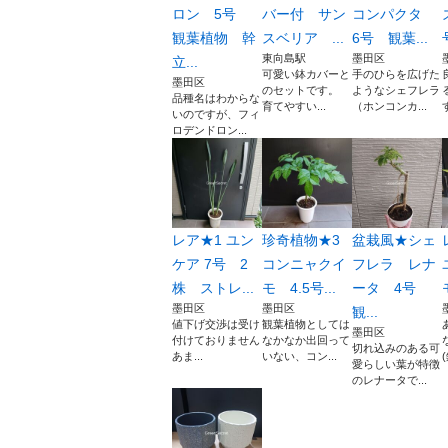
ロン 5号
バー付 サン
コンパクタ
観葉植物 幹
スベリア ...
6号 観葉...
東向島駅
墨田区
立...
可愛い鉢カバーと
手のひらを広げた
墨田区
のセットです。
ようなシェフレラ
品種名はわからな
育てやすい...
（ホンコンカ...
いのですが、フィ
ロデンドロン...
レア★1 ユン
珍奇植物★3
盆栽風★シェ
ケア 7号 2
コンニャクイ
フレラ レナ
株 ストレ...
モ 4.5号...
ータ 4号
墨田区
墨田区
観...
値下げ交渉は受け
観葉植物としては
墨田区
付けておりません
なかなか出回って
切れ込みのある可
あま...
いない、コン...
愛らしい葉が特徴
のレナータで...