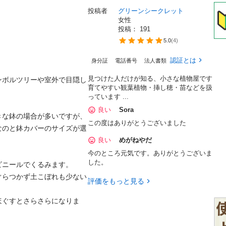
投稿者
グリーンシークレット
女性
投稿： 
191
5.0
(
4
)
認証とは
身分証
電話番号
法人書類
見つけた人だけが知る、小さな植物屋です
ンボルツリーや室外で目隠し
育てやすい観葉植物・挿し穂・苗などを扱
っています ...
良い
Sora
きな鉢の場合が多いですが、
この度はありがとうございました
なのと鉢カバーのサイズが選
良い
めがねやだ
今のところ元気です。ありがとうございま
した。
ールでくるみます。

ぐらつかず土こぼれも少ない
評価をもっと見る
ほぐすとさらさらになりま