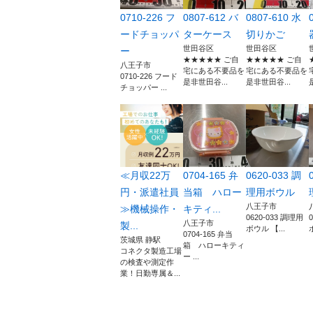
0710-226 フ
0807-612 バ
0807-610 水
ードチョッパ
ターケース
切りかご
世田谷区
世田谷区
ー
★★★★★ ご自
★★★★★ ご自
八王子市
宅にある不要品を
宅にある不要品を
0710-226 フード
是非世田谷...
是非世田谷...
チョッパー ...
≪月収22万
0704-165 弁
0620-033 調
円・派遣社員
当箱 ハロー
理用ボウル
八王子市
≫機械操作・
キティ...
0620-033 調理用
八王子市
製...
ボウル 【...
0704-165 弁当
茨城県 静駅
箱 ハローキティ
コネクタ製造工場
ー ...
の検査や測定作
業！日勤専属＆...