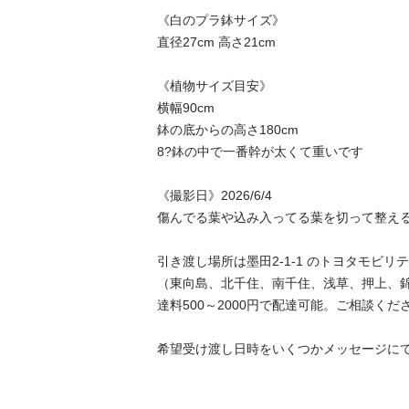
《白のプラ鉢サイズ》

直径27cm 高さ21cm

《植物サイズ目安》

横幅90cm

鉢の底からの高さ180cm

8?鉢の中で一番幹が太くて重いです

《撮影日》2026/6/4

傷んでる葉や込み入ってる葉を切って整える場
引き渡し場所は墨田2-1-1 のトヨタモビリテ
（東向島、北千住、南千住、浅草、押上、
達料500～2000円で配達可能。ご相談ください）
希望受け渡し日時をいくつかメッセージに