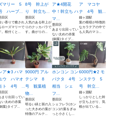
ズマリー 5
8号 幹上が
ア★4開花
ア マコヤ
号 ハーブ...
り 幹立ち...
中！幹立ち ハ
ナ 4号 観...
墨田区
墨田区
鐘ヶ淵駅
マ...
良い香りで癒され
人気のある幹上が
葉の模様が特徴的
墨田区
るローズマリーで
りのクッカバラで
なカラテアの中で
あまり出回ってい
す。根付くと...
す。曲がりの...
も人気のマコ...
ない太めの赤葉
(銅葉)タイプ...
レア★3 ハマ
9000円 アル
ホンコン コン
6000円★2 モ
ユウ ハマオ
テシマ 8
パクタ 4号
ンステラ 5
モト 4号 ...
号 観葉植
相当 シェ
号 幹立...
墨田区
鐘ヶ淵駅
物...
フ...
あまり出回ってい
しっかりとした幹
墨田区
墨田区
ない太めの赤葉
が立ち上がり、気
明るい緑と斑の入
シェフレラ(ホン
(銅葉)タイプ...
根が出ている...
った大きめの葉が
コン)の葉をぎゅ
特徴のアルテ...
っと小さくし...