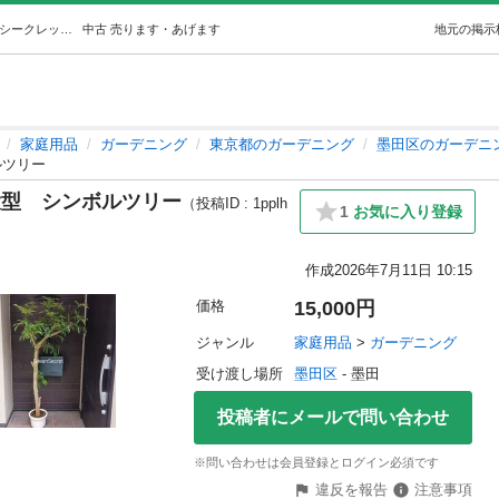
6 シェフレラ9号観葉植物大型シンボルツリー (グリーンシークレット) 墨田の家庭用品《ガーデニング》の中古あげます・譲ります｜ジモティーで不用品の処分
中古
売ります・あげます
地元の掲示
家庭用品
ガーデニング
東京都のガーデニング
墨田区のガーデニ
ルツリー
大型 シンボルツリー
（投稿ID : 1pplh
1
お気に入り登録
作成
2026年7月11日 10:15
価格
15,000円
ジャンル
家庭用品
 > 
ガーデニング
受け渡し場所
墨田区
 - 墨田
投稿者にメールで問い合わせ
※問い合わせは会員登録とログイン必須です
違反を報告
注意事項