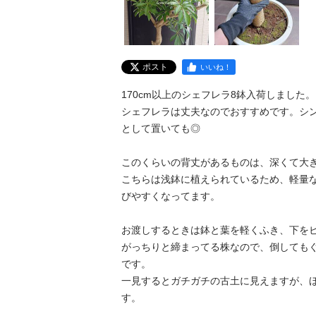
ポスト
いいね！
170cm以上のシェフレラ8鉢入荷しました。

シェフレラは丈夫なのでおすすめです。シ
として置いても◎

このくらいの背丈があるものは、深くて大
こちらは浅鉢に植えられているため、軽量
びやすくなってます。

お渡しするときは鉢と葉を軽くふき、下をビニ
がっちりと締まってる株なので、倒しても
です。

一見するとガチガチの古土に見えますが、
す。
