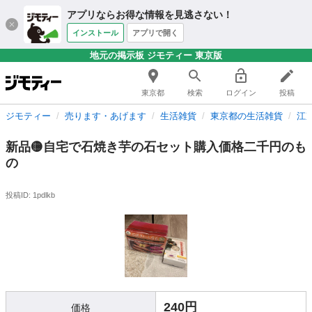
アプリならお得な情報を見逃さない！
インストール
アプリで開く
地元の掲示板 ジモティー 東京版
東京都
検索
ログイン
投稿
ジモティー
売ります・あげます
生活雑貨
東京都の生活雑貨
江
新品🟡自宅で石焼き芋の石セット購入価格二千円のも
の
投稿ID: 1pdlkb
240円
価格