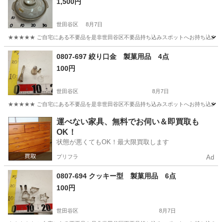
1,500円
世田谷区
8月7日
★★★★★ ご自宅にある不要品を是非世田谷区不要品持ち込みスポットへお持ち込みしません
東京
世田谷区
調理器具
土鍋
0807-697 絞り口金 製菓用品 4点
100円
世田谷区
8月7日
★★★★★ ご自宅にある不要品を是非世田谷区不要品持ち込みスポットへお持ち込みしません
東京
世田谷区
調理器具
製菓
運べない家具、無料でお伺い＆即買取も
OK！
状態が悪くてもOK！最大限買取します
プリフラ
Ad
0807-694 クッキー型 製菓用品 6点
100円
世田谷区
8月7日