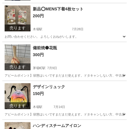
新品⭕️MENS下着4枚セット
200円
売ります
木場駅
7月28日
お問い合わせください。 よろしくおねがいします。
東京
江東区
木場駅
生活雑貨
セット
備前焼🟠花瓶
300円
売ります
茅場町駅
7月9日
アピールポイント】状態はいいですまだまだ使えます。ドタキャンしない方、中古品の
東京
中央区
茅場町駅
生活雑貨
ポイント
デザインリュック
150円
売ります
木場駅
7月14日
アピールポイント】状態はいいですまだまだ使えます。ドタキャンしない方、中古品の
東京
江東区
木場駅
バッグ
リュック
ハンディスチームアイロン