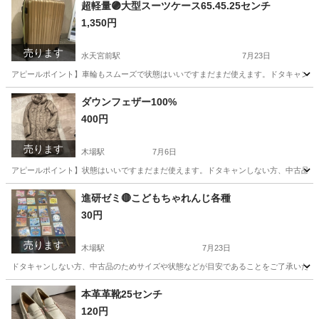
東京
江東区
木場駅
靴
NIKE
超軽量🟣大型スーツケース65.45.25センチ
1,350円
売ります
水天宮前駅
7月23日
アピールポイント】車輪もスムーズで状態はいいですまだまだ使えます。ドタキャンし
東京
中央区
水天宮前駅
生活雑貨
スーツケース
ダウンフェザー100%
400円
売ります
木場駅
7月6日
アピールポイント】状態はいいですまだまだ使えます。ドタキャンしない方、中古品の
東京
江東区
木場駅
生活雑貨
ポイント
進研ゼミ🔴こどもちゃれんじ各種
30円
売ります
木場駅
7月23日
ドタキャンしない方、中古品のためサイズや状態などが目安であることをご了承いただ
東京
江東区
木場駅
生活雑貨
進研ゼミ
本革革靴25センチ
120円