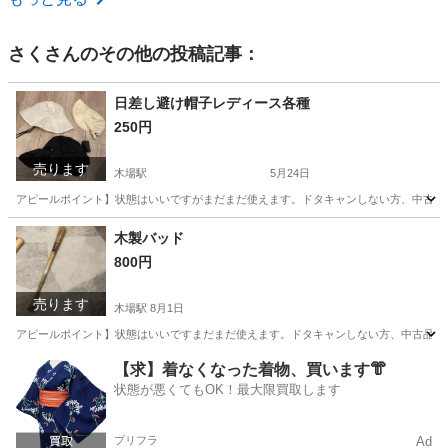
さく
さんのその他の投稿記事：
日差し避け帽子レディース各種
250円
売ります
木場駅
5月24日
アピールポイント】状態はいいですがまだまだ使えます。ドタキャンしない方、中古品
東京
江東区
木場駅
服/ファッション
ポイント
木製バッド
800円
売ります
木場駅
8月1日
アピールポイント】状態はいいですまだまだ使えます。ドタキャンしない方、中古品の
東京
江東区
木場駅
生活雑貨
【求】着なくなった着物、買います👘
状態が悪くてもOK！最大限買取します
プリフラ
Ad