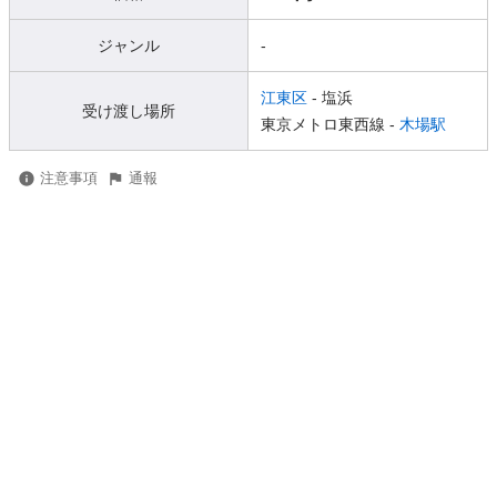
ジャンル
-
江東区
- 塩浜
受け渡し場所
東京メトロ東西線 -
木場駅
注意事項
通報