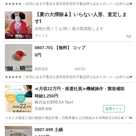
★★★★★ ご自宅にある不要品を是非世田谷区不要品持ち込みスポットへお持ち込みしません
東京
世田谷区
手帳
スポット
【夏の大掃除🧹】いらない人形、査定しま
す❗️
状態が悪くてもOK！最大限買取します
プリフラ
Ad
0807-701 【無料】 コップ
0円
世田谷区
8月7日
★★★★★ ご自宅にある不要品を是非世田谷区不要品持ち込みスポットへお持ち込みしません
東京
世田谷区
食器
スポット
≪月収22万円・派遣社員≫機械操作・製造補助
時給1,250円
株式会社BREXA Next
茨城県 静駅
提携サイト
コネクタ製造工場の検査や測定作業！日勤専属＆土日祝休み＆年間休日128日★クリーン
茨城
常陸大宮市
静駅
その他
0807-699 土鍋