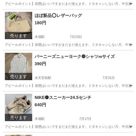
アピールポイント】状態はいいですまだまだ使えます。ドタキャンしない方、中古品の
東京
江東区
木場駅
服/ファッション
ポイント
ほぼ新品⭕️レザーバッグ
180円
売ります
木場駅
7月23日
アピールポイント】状態はいいですがまだまだ使えます。ドタキャンしない方、中古品
東京
江東区
木場駅
バッグ
レザー
バーニーズニューヨーク🔵シャツmサイズ
390円
売ります
水天宮前駅
7月31日
アピールポイント】状態はいいですまだまだ使えます。ドタキャンしない方、中古品の
東京
中央区
水天宮前駅
服/ファッション
NIKE🟡スニーカー24.5センチ
640円
売ります
木場駅
7月17日
アピールポイント】状態はいいですまだまだ使えます。ドタキャンしない方、中古品の