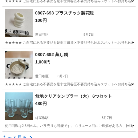
★★★★★ ご自宅にある不要品を是非世田谷区不要品持ち込みスポットへお持ち込みしません
東京
世田谷区
調理器具
製菓
0807-693 プラスチック製花瓶
100円
世田谷区
8月7日
★★★★★ ご自宅にある不要品を是非世田谷区不要品持ち込みスポットへお持ち込みしません
東京
世田谷区
その他
スポット
0807-692 蒸し鍋
1,000円
世田谷区
8月7日
★★★★★ ご自宅にある不要品を是非世田谷区不要品持ち込みスポットへお持ち込みしません
東京
世田谷区
調理器具
蒸し鍋
無地クリアタンブラー（大） 6つセット
480円
梅屋敷駅
8月7日
使用回数は2,3回のみ。バラ売りも可能です。 ◇リユース品にご理解がある方、神経質
東京
大田区
梅屋敷駅
食器
タンブラー
もっと見る