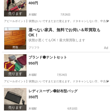
400円
売ります
木場駅
7月26日
アピールポイント】状態はいいですまだまだ使えます。ドタキャンしない方、中古品の
東京
江東区
木場駅
生活雑貨
運べない家具、無料でお伺い＆即買取も
OK！
状態が悪くてもOK！最大限買取します
プリフラ
Ad
ブランド🟣テントセット
950円
売ります
木場駅
7月24日
アピールポイント】状態はいいですまだまだ使えます。ドタキャンしない方、中古品の
東京
江東区
木場駅
生活雑貨
テント
レディスーザン🔵財布型バッグ
350円
売ります
木場駅
6月10日