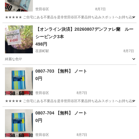
世田谷区
8月7日
★★★★★ ご自宅にある不要品を是非世田谷区不要品持ち込みスポットへお持ち込みしません
東京
世田谷区
その他
ブリキ
【オンライン決済】20260807デンファレ蘭 ルー
シーピンク3本
498円
荏原町駅
8月7日
綺麗な色🩷
東京
大田区
荏原町駅
家庭用品
ピンク
0807-703 【無料】 ノート
0円
世田谷区
8月7日
★★★★★ ご自宅にある不要品を是非世田谷区不要品持ち込みスポットへお持ち込みしません
東京
世田谷区
手帳
スポット
0807-704 【無料】 ノート
0円
世田谷区
8月7日