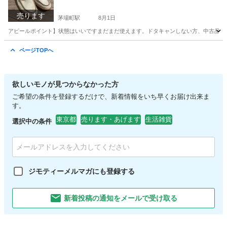
売ります
茅場町駅
8月1日
アピールポイント】状態はいいですまだまだ使えます。ドタキャンしない方、中古品の
東京
中央区
茅場町駅
靴
本革
ページTOPへ
欲しいモノが見つからなかった方
ご希望の条件を登録するだけで、新着情報をいち早くお届け出来ま
す。
東京都
売ります・あげます
生活雑貨
選択中の条件
ジモティーメルマガにも登録する
新着投稿の通知をメールで受け取る