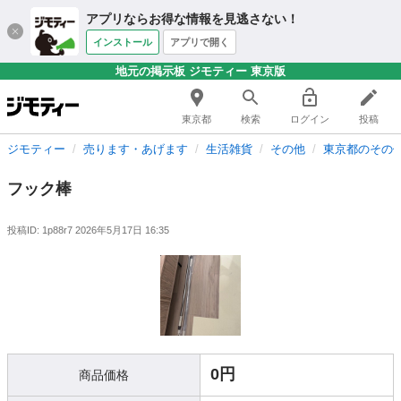
アプリならお得な情報を見逃さない！
インストール
アプリで開く
地元の掲示板 ジモティー 東京版
東京都
検索
ログイン
投稿
ジモティー
売ります・あげます
生活雑貨
その他
東京都のその
フック棒
投稿ID: 1p88r7
2026年5月17日 16:35
0円
商品価格