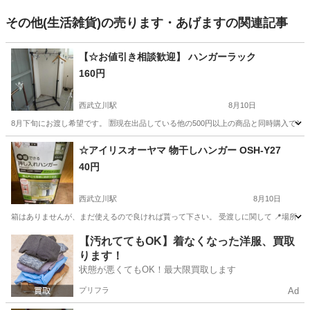
その他(生活雑貨)の売ります・あげますの関連記事
【☆お値引き相談歓迎】 ハンガーラック
160円
西武立川駅
8月10日
8月下旬にお渡し希望です。 🈹現在出品している他の500円以上の商品と同時購入で半額お
東京
立川市
西武立川駅
洗濯用品
☆アイリスオーヤマ 物干しハンガー OSH-Y27
40円
西武立川駅
8月10日
箱はありませんが、まだ使えるので良ければ貰って下さい。 受渡しに関して 📍場所：ｾﾌ
東京
立川市
西武立川駅
洗濯用品
【汚れててもOK】着なくなった洋服、買取
ります！
状態が悪くてもOK！最大限買取します
プリフラ
Ad