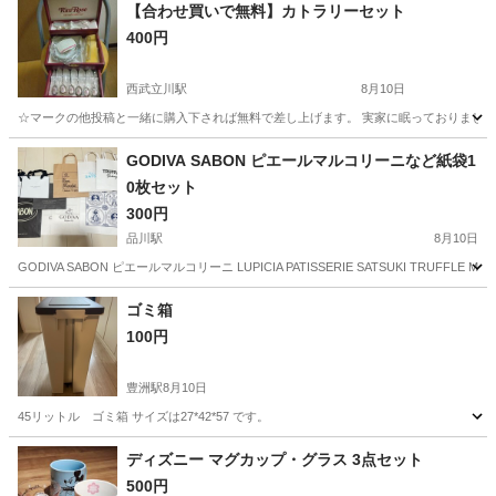
【合わせ買いで無料】カトラリーセット
400円
西武立川駅
8月10日
☆マークの他投稿と一緒に購入下されば無料で差し上げます。 実家に眠っておりました。 🈹
東京
立川市
西武立川駅
食器
半額
GODIVA SABON ピエールマルコリーニなど紙袋1
0枚セット
300円
品川駅
8月10日
GODIVA SABON ピエールマルコリーニ LUPICIA PATISSERIE SATSUKI TRU
東京
港区
品川駅
その他
紙袋
ゴミ箱
100円
豊洲駅
8月10日
45リットル ゴミ箱 サイズは27*42*57 です。
東京
中央区
豊洲駅
生活雑貨
ディズニー マグカップ・グラス 3点セット
500円