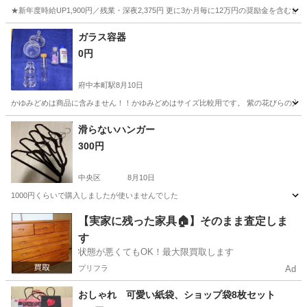
★新年度時給UP1,900円／残業・深夜2,375円 更に3か月毎に12万円の奨励金を含む
神奈川
藤沢市
その他
ガラス容器
0円
府中本町駅
8月10日
かゆみどめは商品に含みません！！かゆみどめはサイズ比較用です。 紫の花びらの入っ
東京
府中市
府中本町駅
その他
滑らないハンガー
300円
中央区
8月10日
1000円くらいで購入しましたが使いませんでした
東京
中央区
洗濯用品
【実家に残った家具🏠】そのまま査定しま
す
状態が悪くてもOK！最大限買取します
プリフラ
Ad
おしゃれ 可愛い紙袋、ショップ袋8枚セット