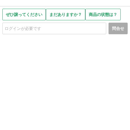
ぜひ譲ってください
まだありますか？
商品の状態は？
問合せ
初めての方へ
利用規約
プライバシーポリシー
プライバシー・ステートメント
健全化に資する運用方針
お問い合わせ
運営会社
サイトマップ
ご利用ガイド
フリーワードで探す
PC版で表示
都道府県選択
特定商取引法の表示
利用者情報の外部送信について