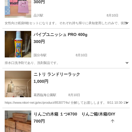
300円
品川駅
8月10日
女性向け紙袋8枚セットになります。 それぞれ持ち帰りに承知使用したのみで、状態
東京
港区
品川駅
生活雑貨
パイプユニッシュ PRO 400g
300円
国分寺駅
8月10日
排水口洗浄剤であり、洗剤製品です。
東京
国分寺市
国分寺駅
家庭用品
ニトリ ランドリーラック
1,000円
葛西臨海公園駅
8月10日
https://www.nitori-net.jp/ec/product/8530774s/ 分解してお渡しします。 8/
東京
江戸川区
葛西臨海公園駅
洗濯用品
りんごの木箱 １つ¥700 りんご箱/木箱/DIY
700円