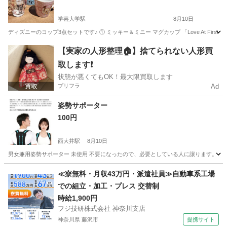
学芸大学駅
8月10日
ディズニーのコップ3点セットです♪ ① ミッキー＆ミニー マグカップ 「Love At First
東京
目黒区
学芸大学駅
食器
【実家の人形整理🏠】捨てられない人形買
取します❗️
状態が悪くてもOK！最大限買取します
プリフラ
Ad
姿勢サポーター
100円
西大井駅
8月10日
男女兼用姿勢サポーター 未使用 不要になったので、必要としている人に譲ります。
東京
品川区
西大井駅
その他
≪寮無料・月収43万円・派遣社員≫自動車系工場
での組立・加工・プレス 交替制
時給1,900円
フジ技研株式会社 神奈川支店
神奈川県 藤沢市
提携サイト