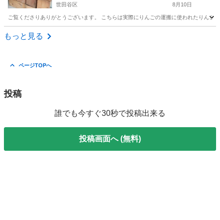
世田谷区
8月10日
ご覧くださりありがとうございます。 こちらは実際にりんごの運搬に使われたりんごの
東京
世田谷区
生活雑貨
りんご
もっと見る
ページTOPへ
投稿
誰でも今すぐ30秒で投稿出来る
投稿画面へ (無料)