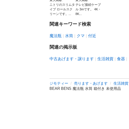
東大島駅
東大島駅
ニトリのスリムタ
テレビ接続ケーブ
イプ ロールスク
ル 3mです。 4K・
リーンです。...
8K...
関連キーワード検索
魔法瓶
水筒
クマ
付近
関連の掲示板
中古あげます・譲ります
生活雑貨
食器
ジモティー
売ります・あげます
生活雑貨
BEAR BENS 魔法瓶 水筒 箱付き 未使用品