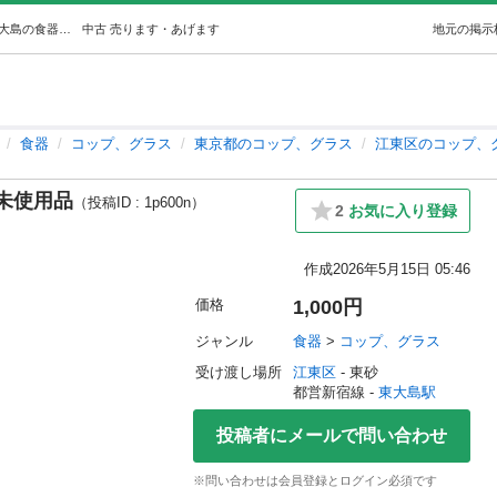
BEAR BENS 魔法瓶 水筒 箱付き 未使用品 (ノービダ) 東大島の食器《コップ、グラス》の中古あげます・譲ります｜ジモティーで不用品の処分
中古
売ります・あげます
地元の掲示
食器
コップ、グラス
東京都のコップ、グラス
江東区のコップ、
 未使用品
（投稿ID : 1p600n）
2
お気に入り登録
作成
2026年5月15日 05:46
価格
1,000円
ジャンル
食器
 > 
コップ、グラス
受け渡し場所
江東区
 - 東砂
都営新宿線 - 
東大島駅
投稿者にメールで問い合わせ
※問い合わせは会員登録とログイン必須です