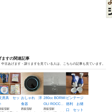
げますの関連記事
... 東京 中古あげます・譲りますを見ている人は、こちらの記事も見ています。
文房具 セッ
おしゃれ 洋
280cc BORMI
ビンテージ
ト
食器
OLI ROCC...
徳利 お猪
西荻窪駅
西荻窪駅
西荻窪駅
口 セット