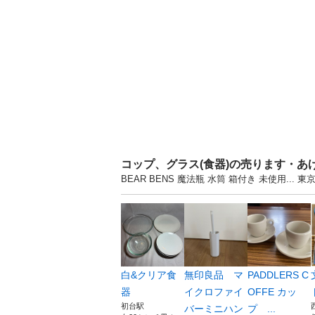
コップ、グラス(食器)の売ります・あ
BEAR BENS 魔法瓶 水筒 箱付き 未使用
白&クリア食
無印良品 マ
PADDLERS C
器
イクロファイ
OFFE カッ
初台駅
バーミニハン
プ ...