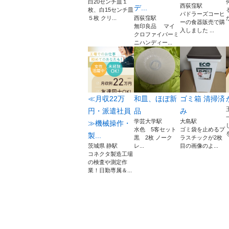
白20センチ皿１
西荻窪駅
デ...
枚、白15センチ皿
パドラーズコーヒ
５枚 クリ...
西荻窪駅
ーの食器販売で購
無印良品 マイ
入しました ...
クロファイバーミ
ニハンディー...
≪月収22万
和皿、ほぼ新
ゴミ箱 清掃済
円・派遣社員
品
み
学芸大学駅
大島駅
≫機械操作・
水色 5客セット
ゴミ袋を止めるプ
製...
黒 2枚 ノーク
ラスチックが2枚
茨城県 静駅
レ...
目の画像のよ...
コネクタ製造工場
の検査や測定作
業！日勤専属＆...