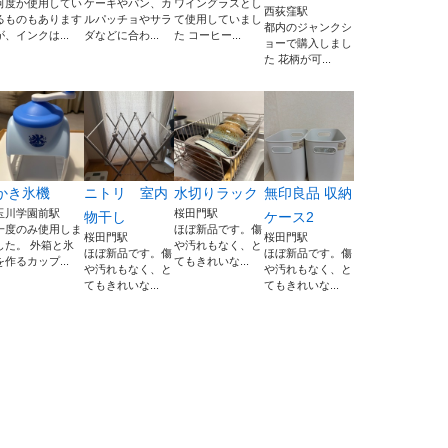
何度か使用してい
ケーキやパン、カ
ワイングラスとし
西荻窪駅
るものもあります
ルパッチョやサラ
て使用していまし
都内のジャンクシ
が、インクは...
ダなどに合わ...
た コーヒー...
ョーで購入しまし
た 花柄が可...
かき氷機
ニトリ 室内
水切りラック
無印良品 収納
玉川学園前駅
桜田門駅
物干し
ケース2
一度のみ使用しま
ほぼ新品です。傷
桜田門駅
桜田門駅
した。 外箱と氷
や汚れもなく、と
ほぼ新品です。傷
ほぼ新品です。傷
を作るカップ...
てもきれいな...
や汚れもなく、と
や汚れもなく、と
てもきれいな...
てもきれいな...