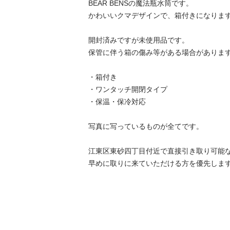
BEAR BENSの魔法瓶水筒です。

かわいいクマデザインで、箱付きになります。
開封済みですが未使用品です。

保管に伴う箱の傷み等がある場合がありますの
・箱付き

・ワンタッチ開閉タイプ

・保温・保冷対応

写真に写っているものが全てです。

江東区東砂四丁目付近で直接引き取り可能な方
早めに取りに来ていただける方を優先しま