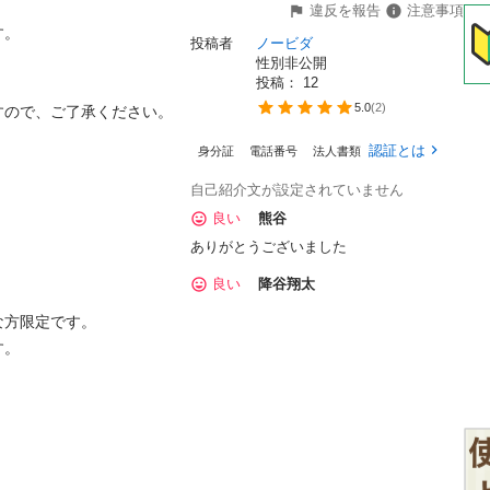
違反を報告
注意事項


投稿者
ノービダ
性別非公開
投稿： 
12
5.0
(
2
)
で、ご了承ください。

認証とは
身分証
電話番号
法人書類
自己紹介文が設定されていません
良い
熊谷
ありがとうございました
良い
降谷翔太
限定です。

す。