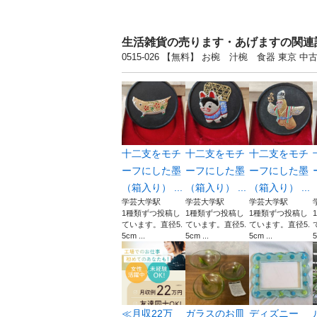
生活雑貨の売ります・あげますの関連
0515-026 【無料】 お椀 汁椀 食器 東
十二支をモチ
十二支をモチ
十二支をモチ
ーフにした墨
ーフにした墨
ーフにした墨
（箱入り） ...
（箱入り） ...
（箱入り） ...
学芸大学駅
学芸大学駅
学芸大学駅
1種類ずつ投稿し
1種類ずつ投稿し
1種類ずつ投稿し
ています。直径5.
ています。直径5.
ています。直径5.
5cm ...
5cm ...
5cm ...
5
≪月収22万
ガラスのお皿
ディズニー