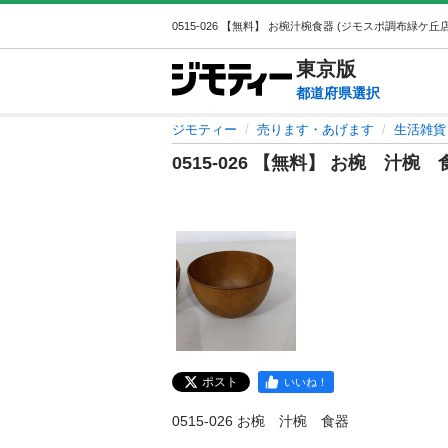
東京
版
都道府県選択
ジモティー
売ります・あげます
生活雑貨
0515-026 【無料】 お椀 汁椀 
ポスト
いいね！
0515-026 お椀　汁椀　食器
