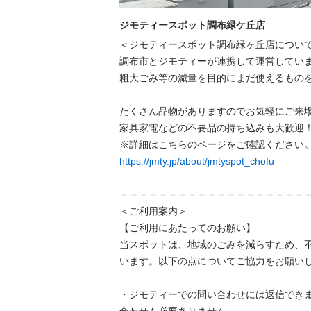
ジモティースポット調布緑ケ丘店
＜ジモティースポット調布緑ヶ丘店について
調布市とジモティーが連携して運営していま
粗⼤ごみ等の減量を⽬的にまだ使えるものを
たくさん品物がありますのでお気軽にご来場
家具家電などの不要品の持ち込みも大歓迎！
https://jmty.jp/about/jmtyspot_chofu
＝＝＝＝＝＝＝＝＝＝＝＝＝＝＝＝＝＝＝＝
＜ご利用案内＞

【ご利用にあたってのお願い】

当スポットは、地域のごみを減らすため、
います。以下の点についてご協力をお願いし
・ジモティーでの問い合わせには返信でき
合わせも必要ありません。
