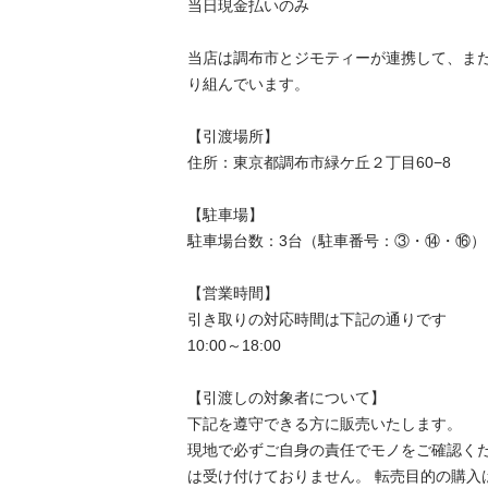
当⽇現⾦払いのみ

当店は調布市とジモティーが連携して、ま
り組んでいます。

【引渡場所】

住所：東京都調布市緑ケ丘２丁目60−8

【駐⾞場】

駐車場台数：3台（駐車番号：③・⑭・⑯）

【営業時間】

引き取りの対応時間は下記の通りです

10:00～18:00

【引渡しの対象者について】

下記を遵守できる⽅に販売いたします。

現地で必ずご⾃⾝の責任でモノをご確認く
は受け付けておりません。 転売⽬的の購⼊は禁