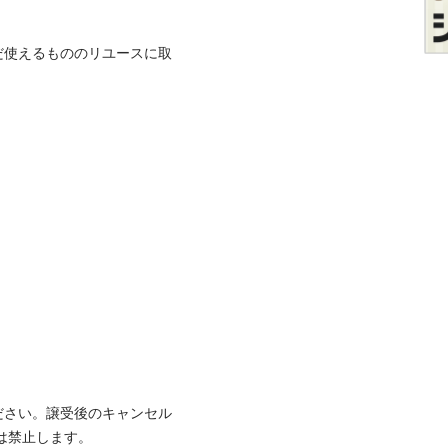
だ使えるもののリユースに取
ださい。譲受後のキャンセル
⽌します。
