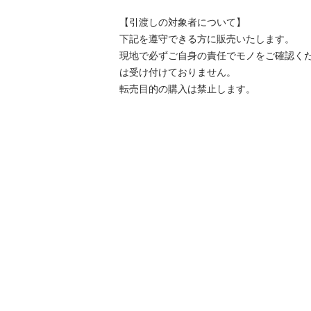
【引渡しの対象者について】

下記を遵守できる⽅に販売いたします。

現地で必ずご⾃⾝の責任でモノをご確認く
は受け付けておりません。

転売⽬的の購⼊は禁⽌します。