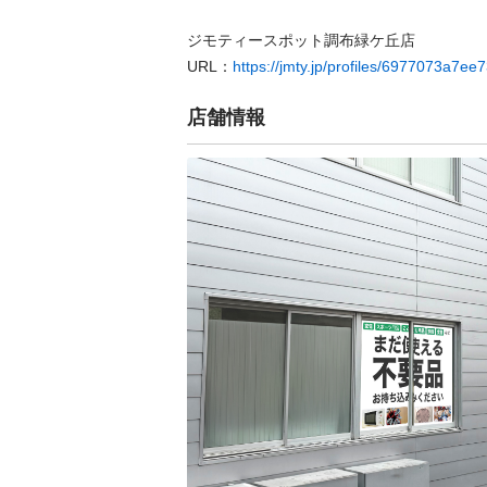
ジモティースポット調布緑ケ丘店

URL：
https://jmty.jp/profiles/6977073a7e
店舗情報