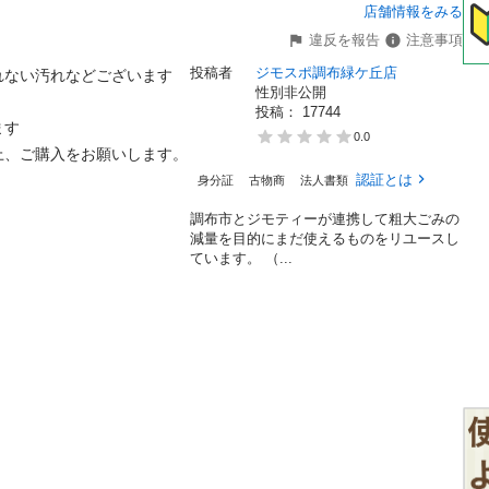
店舗情報をみる
違反を報告
注意事項
投稿者
ジモスポ調布緑ケ丘店
ない汚れなどございます

性別非公開
投稿： 
17744


0.0
ご購入をお願いします。

認証とは
身分証
古物商
法人書類
調布市とジモティーが連携して粗⼤ごみの
減量を⽬的にまだ使えるものをリユースし
ています。 （...