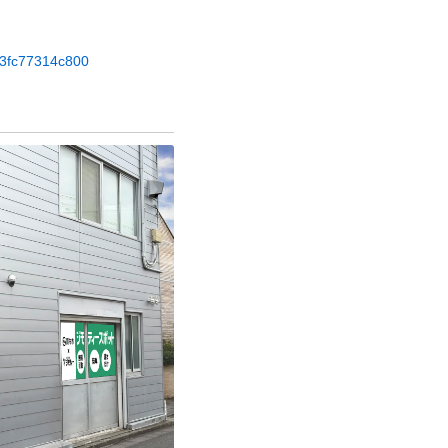
e73fc77314c800