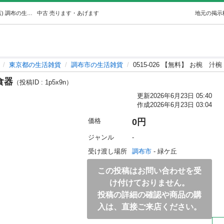
0515-026 【無料】 お椀汁椀食器 (ジモスポ調布緑ケ丘店) 調布の生活雑貨の中古あげます・譲ります｜ジモティーで不用品の処分
中古
売ります・あげます
地元の掲示
東京都の生活雑貨
調布市の生活雑貨
0515-026 【無料】 お椀 汁
食器
（投稿ID : 1p5x9n）
更新
2026年6月23日 05:40
作成
2026年6月23日 03:04
価格
0円
ジャンル
-
受け渡し場所
調布市
 - 緑ケ丘
この投稿はお問い合わせを受
け付けておりません。
投稿の詳細の確認や商品の購
入は、直接ご来店ください。