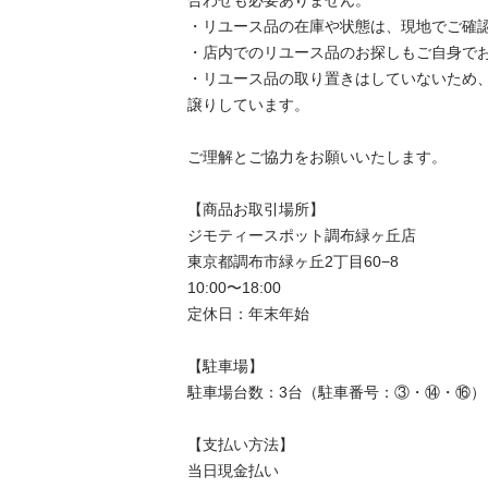
・リユース品の在庫や状態は、現地でご確認
・店内でのリユース品のお探しもご自身でお
・リユース品の取り置きはしていないため
譲りしています。

ご理解とご協力をお願いいたします。

【商品お取引場所】

ジモティースポット調布緑ヶ丘店

東京都調布市緑ヶ丘2丁目60−8

10:00〜18:00

定休日：年末年始

【駐⾞場】

駐車場台数：3台（駐車番号：③・⑭・⑯）

【⽀払い⽅法】

当日現金払い
