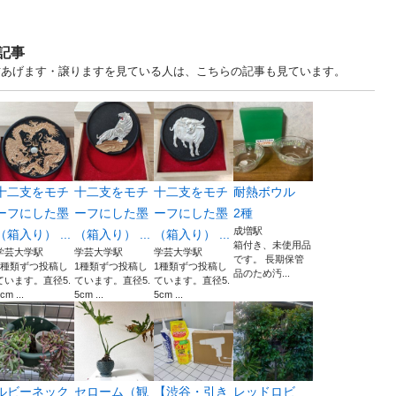
記事
京 中古あげます・譲りますを見ている人は、こちらの記事も見ています。
十二支をモチ
十二支をモチ
十二支をモチ
耐熱ボウル
ーフにした墨
ーフにした墨
ーフにした墨
2種
成増駅
（箱入り） ...
（箱入り） ...
（箱入り） ...
箱付き、未使用品
学芸大学駅
学芸大学駅
学芸大学駅
です。 長期保管
1種類ずつ投稿し
1種類ずつ投稿し
1種類ずつ投稿し
品のため汚...
ています。直径5.
ています。直径5.
ています。直径5.
cm ...
5cm ...
5cm ...
ルビーネック
セローム（観
【渋谷・引き
レッドロビ