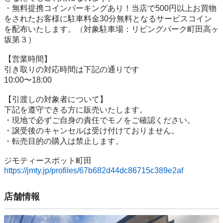
・無料提携コインパーキングあり！当店で500円以上お買物
をされたお客様に駐車料金30分無料となるサービスコイン
を配布いたします。（対象駐車場：リビングパーク町田高ヶ
坂第３）

【営業時間】

引き取りの対応時間は下記の通りです

10:00〜18:00

【引渡しの対象者について】

下記を遵守できる⽅に販売いたします。

・現地で必ずご⾃⾝の責任でモノをご確認ください。

・譲受後のキャンセルは受け付けておりません。 

・転売⽬的の購⼊は禁⽌します。

https://jmty.jp/profiles/67b682d44dc86715c389e2af
店舗情報