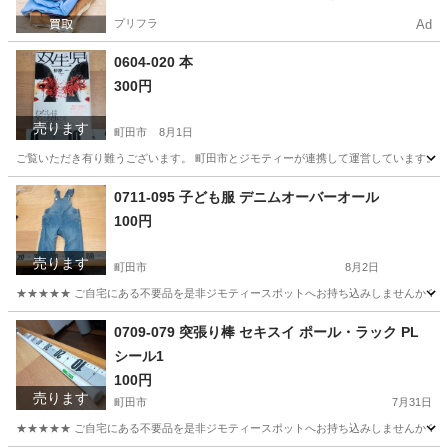
プリフラ
Ad
0604-020 本
300円
売ります
町田市
8月1日
ご覧いただき有り難うございます。 町田市とジモティーが連携して運営しています。 粗
東京
町田市
ビジネス、経済
リユース
0711-095 子ども服 デニムオーバーオール
100円
売ります
町田市
8月2日
★★★★★ ご自宅にある不要品を是非ジモティースポットへお持ち込みしませんか？ 家
東京
町田市
ベビー用品
オーバーオール
0709-079 突張り棒 セキスイ ポール・ラック PL
シール1
100円
売ります
町田市
7月31日
★★★★★ ご自宅にある不要品を是非ジモティースポットへお持ち込みしませんか？ 家