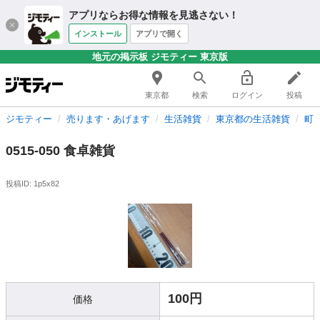
アプリならお得な情報を見逃さない！
インストール
アプリで開く
地元の掲示板 ジモティー 東京版
東京都
検索
ログイン
投稿
ジモティー
売ります・あげます
生活雑貨
東京都の生活雑貨
町
0515-050 食卓雑貨
投稿ID: 1p5x82
100円
価格