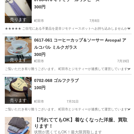
300円
売ります
町田市
7月8日
★★★★★ ご自宅にある不要品を是非ジモティースポットへお持ち込みしませんか？ 家
東京
町田市
ワンピース
キャミソール
0617-061 コーヒーカップ＆ソーサー Arcopal ア
ルコパル ミルクガラス
300円
売ります
町田市
7月19日
ご覧いただき有り難うございます。 町田市とジモティーが連携して運営しています。 粗
東京
町田市
食器
Arcopal
0702-068 ゴルフクラブ
100円
売ります
町田市
7月31日
ご覧いただき有り難うございます。 町田市とジモティーが連携して運営しています。 粗
東京
町田市
ゴルフ
リユース
【汚れててもOK】着なくなった洋服、買取
ります！
状態が悪くてもOK！最大限買取します