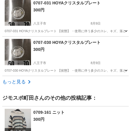
東京
八王子市
食器
HOYA
0707-031 HOYAクリスタルプレート
300円
八王子市
8月9日
0707-031 HOYAクリスタルプレート 【状態】 ・使用に伴う多少のスレ、キズ、落
東京
八王子市
食器
HOYA
0707-030 HOYAクリスタルプレート
300円
八王子市
8月9日
0707-030 HOYAクリスタルプレート 【状態】 ・使用に伴う多少のスレ、キズ、落
東京
八王子市
食器
HOYA
もっと見る
ジモスポ町田
さんのその他の投稿記事：
0709-161 ニット
300円