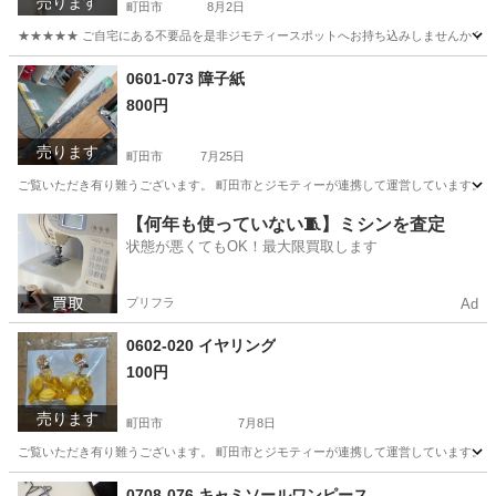
売ります
町田市
8月2日
★★★★★ ご自宅にある不要品を是非ジモティースポットへお持ち込みしませんか？ 家
東京
町田市
セーター
現地
0601-073 障子紙
800円
売ります
町田市
7月25日
ご覧いただき有り難うございます。 町田市とジモティーが連携して運営しています。 粗
東京
町田市
カーペット/マット/ラグ
リユース
【何年も使っていない🧵】ミシンを査定
状態が悪くてもOK！最大限買取します
プリフラ
Ad
0602-020 イヤリング
100円
売ります
町田市
7月8日
ご覧いただき有り難うございます。 町田市とジモティーが連携して運営しています。 粗
東京
町田市
アクセサリー
リユース
0708-076 キャミソールワンピース