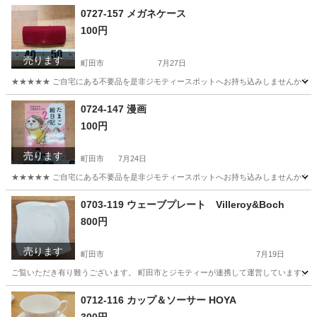
東京
町田市
その他
ポール
0727-157 メガネケース
100円
売ります
町田市
7月27日
★★★★★ ご自宅にある不要品を是非ジモティースポットへお持ち込みしませんか？ 家
東京
町田市
インテリア雑貨/小物
メガネ
0724-147 漫画
100円
売ります
町田市
7月24日
★★★★★ ご自宅にある不要品を是非ジモティースポットへお持ち込みしませんか？ 家
東京
町田市
マンガ、コミック、アニメ
漫画
0703-119 ウェーブプレート Villeroy&Boch
800円
売ります
町田市
7月19日
ご覧いただき有り難うございます。 町田市とジモティーが連携して運営しています。 粗
東京
町田市
食器
リユース
0712-116 カップ＆ソーサー HOYA