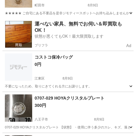
町田市
8月9日
★★★★★ ご自宅にある不要品を是非ジモティースポットへお持ち込みしませんか？ 家
東京
町田市
その他
現地
運べない家具、無料でお伺い＆即買取も
OK！
状態が悪くてもOK！最大限買取します
プリフラ
Ad
コストコ保冷バッグ
0円
江東区
8月9日
不要になったため、取りにきてくれる方にお譲りします。
東京
江東区
その他
コストコ
0707-029 HOYAクリスタルプレート
300円
八王子市
8月9日
0707-029 HOYAクリスタルプレート 【状態】 ・使用に伴う多少のスレ、キズ、落