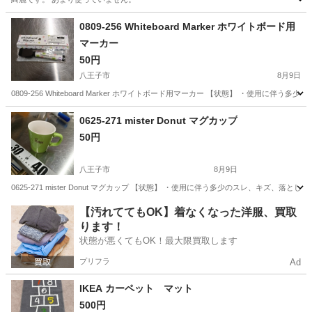
東京
品川区
大崎駅
その他
カーペット
0809-256 Whiteboard Marker ホワイトボード用
マーカー
50円
八王子市
8月9日
0809-256 Whiteboard Marker ホワイトボード用マーカー 【状態】 ・使
東京
八王子市
その他
0625-271 mister Donut マグカップ
50円
八王子市
8月9日
0625-271 mister Donut マグカップ 【状態】 ・使用に伴う多少のスレ、キズ
東京
八王子市
食器
現地
【汚れててもOK】着なくなった洋服、買取
ります！
状態が悪くてもOK！最大限買取します
プリフラ
Ad
IKEA カーペット マット
500円