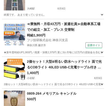
大崎駅
8月9日
綺麗です。 あまり使っていません。
東京
品川区
大崎駅
その他
カーペット
≪寮無料・月収43万円・派遣社員≫自動車系工場
での組立・加工・プレス 交替制
時給1,900円
フジ技研株式会社 神奈川支店
神奈川県 藤沢市
提携サイト
★新年度時給UP1,900円／残業・深夜2,375円 更に3か月毎に12万円の奨励金を含む
神奈川
藤沢市
その他
2個セット！大型&明るい防水ヘッドライト 面で光
るCOBライト 40LED USB-C充電ケーブル付き 防
災やアウトドアに！20260320
1,400円
小岩駅
8月9日
2個セット！大型&明るい防水ヘッドライト 面で光るCOBライト 40LED USB-C充電ケーブ
東京
江戸川区
小岩駅
防災、セキュリティ
USB
0809-264 メモリアル キャンドル
500円