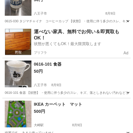
八王子市
8月9日
0615-030 タジマチャイナ コーヒーカップ 【状態】 ・使用に伴う多少のスレ、キ
東京
八王子市
食器
タジマ
運べない家具、無料でお伺い＆即買取も
OK！
状態が悪くてもOK！最大限買取します
プリフラ
Ad
0616-101 食器
50円
八王子市
8月9日
0616-101 食器 【状態】 ・使用に伴う多少のスレ、キズ、落としきれない汚れなど
東京
八王子市
食器
現地
IKEA カーペット マット
500円
大崎駅
8月9日
綺麗です。 あまり使っていません。