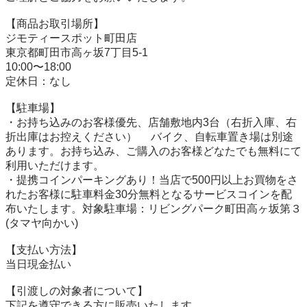
【商品お取引場所】

ジモティースポット町田店

東京都町田市高ヶ坂7丁目5-1

10:00〜18:00

定休日：なし

【駐⾞場】

・お持ち込みのお客様優先、店舗敷地内3台（右折入庫、右
折出庫はお控えください） 　バイク、自転車置き場は別途
あります。お持ち込み、ご購入のお客様どなたでも無料にて
利用いただけます。

・提携コインパーキングあり！当店で500円以上お買物をさ
れたお客様に駐車料金30分無料となるサービスコインを配
布いたします。対象駐車場：リビングパーク町田高ヶ坂第３
(タマヤ向かい)

【⽀払い⽅法】

当日現金払い

【引渡しの対象者について】

下記を遵守できる⽅に販売いたします。
