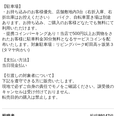
【駐⾞場】

・お持ち込みのお客様優先、店舗敷地内3台（右折入庫、右
折出庫はお控えください） 　バイク、自転車置き場は別途
あります。お持ち込み、ご購入のお客様どなたでも無料にて
利用いただけます。

・提携コインパーキングあり！当店で500円以上お買物をさ
れたお客様に駐車料金30分無料となるサービスコインを配
布いたします。対象駐車場：リビングパーク町田高ヶ坂第３
(タマヤ向かい)

【⽀払い⽅法】

当日現金払い

【引渡しの対象者について】

下記を遵守できる⽅に販売いたします。

現地で必ずご⾃⾝の責任でモノをご確認ください。譲受後の
キャンセルは受け付けておりません。

転売⽬的の購⼊は禁⽌します。
投稿者
投稿
89147
件