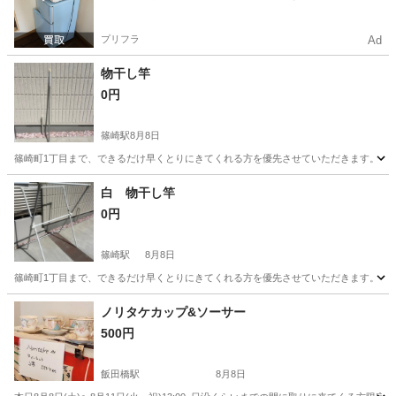
プリフラ
Ad
物干し竿
0円
篠崎駅
8月8日
篠崎町1丁目まで、できるだけ早くとりにきてくれる方を優先させていただきます。 よ
東京
江戸川区
篠崎駅
洗濯用品
白 物干し竿
0円
篠崎駅
8月8日
篠崎町1丁目まで、できるだけ早くとりにきてくれる方を優先させていただきます。 よ
東京
江戸川区
篠崎駅
洗濯用品
ノリタケカップ&ソーサー
500円
飯田橋駅
8月8日