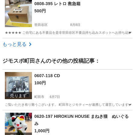
東京
板橋区
板橋区役所前駅
その他
天然石
0808-395 レトロ 救急箱
500円
世田谷区
8月8日
★★★★★ ご自宅にある不要品を是非世田谷区不要品持ち込みスポットへお持ち込みしません
東京
世田谷区
家庭用品
救急箱
もっと見る
ジモスポ町田
さんのその他の投稿記事：
0607-118 CD
100円
売ります
町田市
6月7日
ご覧いただき有り難うございます。 町田市とジモティーが連携して運営しています。 粗
東京
町田市
CD
リユース
0620-197 HIROKUN HOUSE まねき猫 ぬいぐる
み
1,000円