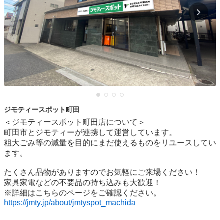
ジモティースポット町田
＜ジモティースポット町田店について＞

町田市とジモティーが連携して運営しています。

粗⼤ごみ等の減量を⽬的にまだ使えるものをリユースしてい
ます。

たくさん品物がありますのでお気軽にご来場ください！

家具家電などの不要品の持ち込みも大歓迎！

https://jmty.jp/about/jmtyspot_machida