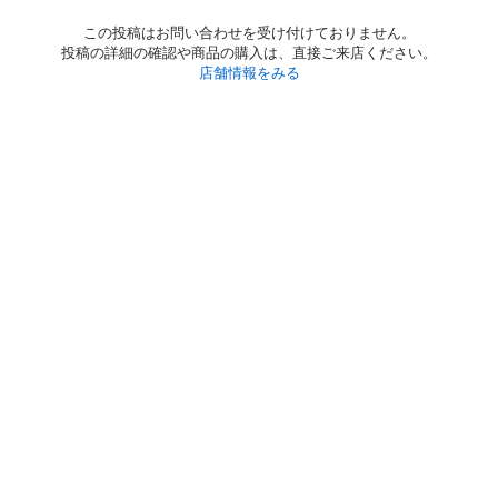
この投稿はお問い合わせを受け付けておりません。
投稿の詳細の確認や商品の購入は、直接ご来店ください。
店舗情報をみる
初めての方へ
利用規約
プライバシーポリシー
プライバシー・ステートメント
健全化に資する運用方針
お問い合わせ
運営会社
サイトマップ
ご利用ガイド
フリーワードで探す
PC版で表示
都道府県選択
特定商取引法の表示
利用者情報の外部送信について
© 2011-
2026
Jmty, Inc.