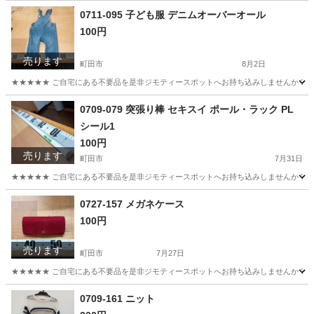
東京
町田市
キッズ用品
現地
0711-095 子ども服 デニムオーバーオール
100円
売ります
町田市
8月2日
★★★★★ ご自宅にある不要品を是非ジモティースポットへお持ち込みしませんか？ 家
東京
町田市
ベビー用品
オーバーオール
0709-079 突張り棒 セキスイ ポール・ラック PL
シール1
100円
売ります
町田市
7月31日
★★★★★ ご自宅にある不要品を是非ジモティースポットへお持ち込みしませんか？ 家
東京
町田市
その他
ポール
0727-157 メガネケース
100円
売ります
町田市
7月27日
★★★★★ ご自宅にある不要品を是非ジモティースポットへお持ち込みしませんか？ 家
東京
町田市
インテリア雑貨/小物
メガネ
0709-161 ニット