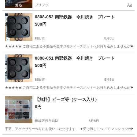
プリフラ
Ad
0808-052 南部鉄器 今川焼き プレート
500円
町田市
8月8日
★★★★★ ご自宅にある不要品を是非ジモティースポットへお持ち込みしませんか？ 家
東京
町田市
調理器具
現地
0808-051 南部鉄器 今川焼き プレート
500円
町田市
8月8日
★★★★★ ご自宅にある不要品を是非ジモティースポットへお持ち込みしませんか？ 家
東京
町田市
調理器具
現地
【無料】ビーズ等（ケース入り）
0円
板橋区役所前駅
8月8日
手芸、アクセサリー作りにお使いいただけます。 ▼受け渡しについて マンションの宅配