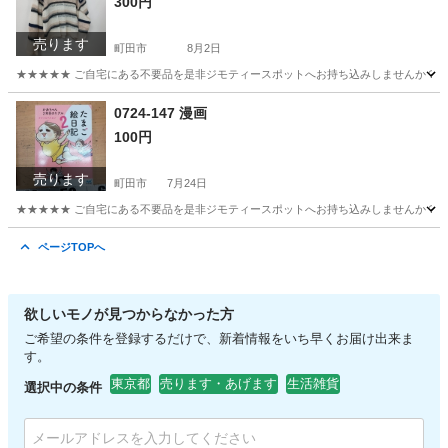
300円
売ります
町田市
8月2日
★★★★★ ご自宅にある不要品を是非ジモティースポットへお持ち込みしませんか？ 家
東京
町田市
セーター
現地
0724-147 漫画
100円
売ります
町田市
7月24日
★★★★★ ご自宅にある不要品を是非ジモティースポットへお持ち込みしませんか？ 家
東京
町田市
マンガ、コミック、アニメ
漫画
ページTOPへ
欲しいモノが見つからなかった方
ご希望の条件を登録するだけで、新着情報をいち早くお届け出来ま
す。
東京都
売ります・あげます
生活雑貨
選択中の条件