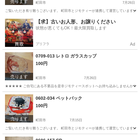
売ります
町田市
7月26日
ご覧いただき有り難うございます。 町田市とジモティーが連携して運営しています。 粗
東京
町田市
おもちゃ
リユース
【求】古いお人形、お譲りください
状態が悪くてもOK！最大限買取します
プリフラ
Ad
0709-013 レトロ ガラスカップ
100円
売ります
町田市
7月26日
★★★★★ ご自宅にある不要品を是非ジモティースポットへお持ち込みしませんか？ 家
東京
町田市
食器
現地
0602-034 ペットバック
100円
売ります
町田市
7月15日
ご覧いただき有り難うございます。 町田市とジモティーが連携して運営しています。 粗
東京
町田市
バッグ
リユース