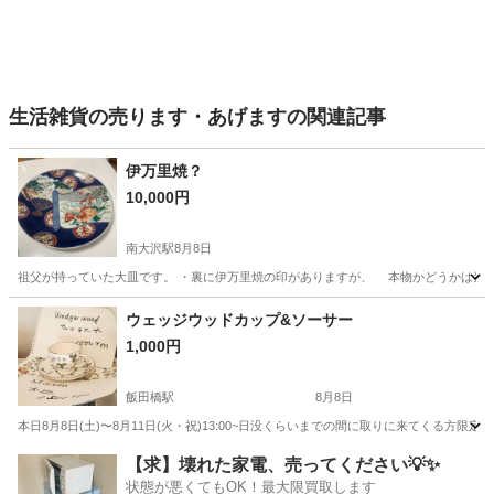
生活雑貨の売ります・あげますの関連記事
伊万里焼？
10,000円
南大沢駅
8月8日
祖父が持っていた大皿です。 ・裏に伊万里焼の印がありますが、 本物かどうかは素人
東京
八王子市
南大沢駅
食器
ウェッジウッドカップ&ソーサー
1,000円
飯田橋駅
8月8日
本日8月8日(土)〜8月11日(火・祝)13:00~日没くらいまでの間に取りに来てくる方限定です@神楽
東京
新宿区
飯田橋駅
食器
ココット
【求】壊れた家電、売ってください💡✨
状態が悪くてもOK！最大限買取します