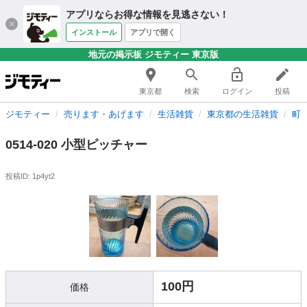
アプリならお得な情報を見逃さない！
インストール
アプリで開く
地元の掲示板 ジモティー 東京版
東京都
検索
ログイン
投稿
ジモティー
売ります・あげます
生活雑貨
東京都の生活雑貨
町
0514-020 小型ピッチャー
投稿ID: 1p4yt2
100円
価格