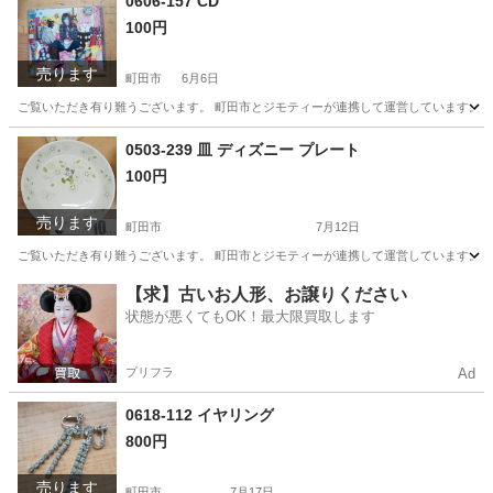
0606-157 CD
100円
売ります
町田市
6月6日
ご覧いただき有り難うございます。 町田市とジモティーが連携して運営しています。 粗
東京
町田市
CD
リユース
0503-239 皿 ディズニー プレート
100円
売ります
町田市
7月12日
ご覧いただき有り難うございます。 町田市とジモティーが連携して運営しています。 粗
東京
町田市
生活雑貨
リユース
【求】古いお人形、お譲りください
状態が悪くてもOK！最大限買取します
プリフラ
Ad
0618-112 イヤリング
800円
売ります
町田市
7月17日