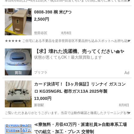
本日8月8日(土)〜8月11日(火・祝)13:00~日没くらいまでの間に取りに来てくる方限定です@神楽
東京
新宿区
飯田橋駅
食器
ココット
0808-398 桐 米びつ
2,500円
世田谷区
8月8日
★★★★★ ご自宅にある不要品を是非世田谷区不要品持ち込みスポットへお持ち込みしません
東京
世田谷区
調理器具
米びつ
【求】壊れた洗濯機、売ってください🧺✨
状態が悪くてもOK！最大限買取します
プリフラ
Ad
カード決済可！【3ヶ月保証】リンナイ ガスコン
ロ KG35NGRL 都市ガス13A 2025年製
13,000円
新宿駅
8月8日
ご覧いただきありがとうございます。当店では動作確認と徹底したクリーニングを行った高品質
東京
新宿区
新宿駅
調理器具
≪寮無料・月収43万円・派遣社員≫自動車系工場
での組立・加工・プレス 交替制