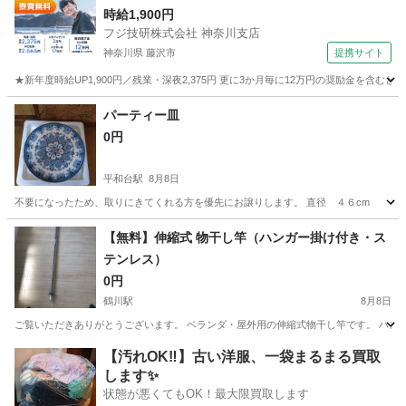
時給1,900円
フジ技研株式会社 神奈川支店
神奈川県 藤沢市
提携サイト
★新年度時給UP1,900円／残業・深夜2,375円 更に3か月毎に12万円の奨励金を含む
神奈川
藤沢市
その他
パーティー皿
0円
平和台駅
8月8日
不要になったため、取りにきてくれる方を優先にお譲りします。 直径 ４６cm
東京
練馬区
平和台駅
食器
【無料】伸縮式 物干し竿（ハンガー掛け付き・ス
テンレス）
0円
鶴川駅
8月8日
ご覧いただきありがとうございます。 ベランダ・屋外用の伸縮式物干し竿です。 ハンガ
東京
町田市
鶴川駅
洗濯用品
【汚れOK‼️】古い洋服、一袋まるまる買取
します✨
状態が悪くてもOK！最大限買取します