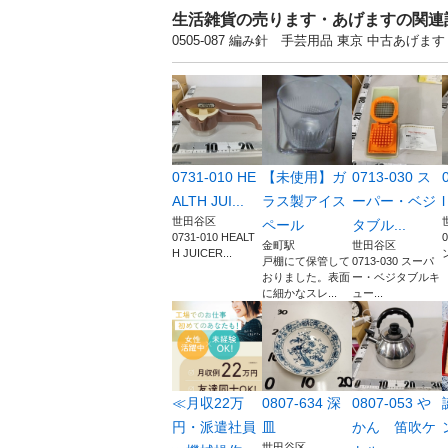
生活雑貨の売ります・あげますの関連
0505-087 編み針 手芸用品 東京 中古
0731-010 HE
【未使用】ガ
0713-030 ス
ALTH JUI...
ラス製アイス
ーパー・ベジ
世田谷区
ペール
タブル...
0731-010 HEALT
0
金町駅
世田谷区
H JUICER...
戸棚にて保管して
0713-030 スーパ
おりました。表面
ー・ベジタブルキ
に細かなスレ...
ュー...
≪月収22万
0807-634 深
0807-053 や
円・派遣社員
皿
かん 笛吹ケ
世田谷区