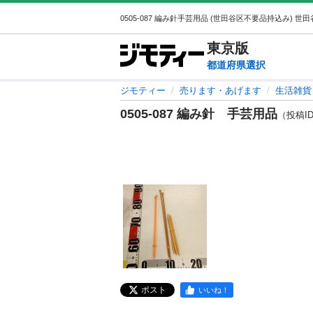
東京
版
都道府県選択
ジモティー
売ります・あげます
生活雑貨
0505-087 編み針 手芸用品
（投稿ID 
ポスト
いいね！