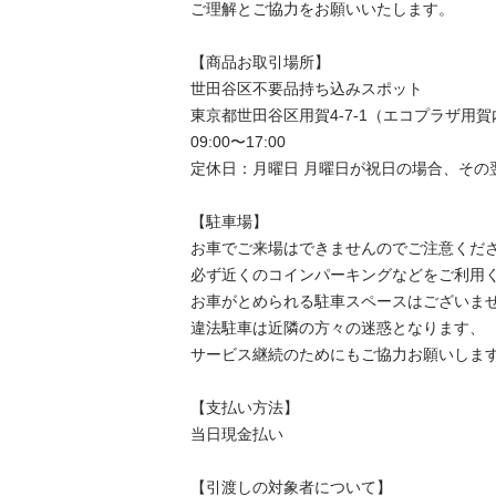
ご理解とご協力をお願いいたします。

【商品お取引場所】

世田谷区不要品持ち込みスポット

東京都世田谷区用賀4-7-1（エコプラザ用賀内
09:00〜17:00

定休日：月曜日 月曜日が祝日の場合、その
【駐⾞場】

お車でご来場はできませんのでご注意くださ
必ず近くのコインパーキングなどをご利用く
お車がとめられる駐車スペースはございませ
違法駐車は近隣の方々の迷惑となります、

サービス継続のためにもご協力お願いします
【⽀払い⽅法】

当日現金払い

【引渡しの対象者について】
