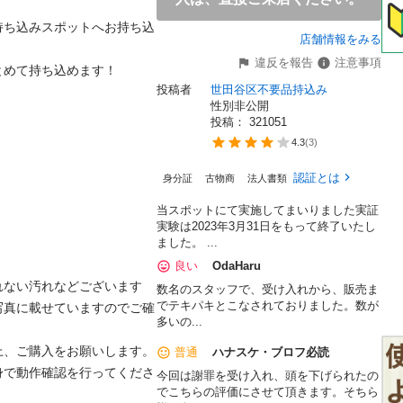
持ち込みスポットへお持ち込
店舗情報をみる
違反を報告
注意事項
めて持ち込めます！

投稿者
世田谷区不要品持込み
性別非公開
投稿： 
321051
4.3
(
3
)
認証とは
身分証
古物商
法人書類
当スポットにて実施してまいりました実証
実験は2023年3月31日をもって終了いたし
ました。 ...
良い
OdaHaru
ない汚れなどございます

数名のスタッフで、受け入れから、販売ま
でテキパキとこなされておりました。数が
写真に載せていますのでご確
多いの...
、ご購入をお願いします。

普通
ハナスケ・ブロフ必読
身で動作確認を行ってくださ
今回は謝罪を受け入れ、頭を下げられたの
でこちらの評価にさせて頂きます。そちら