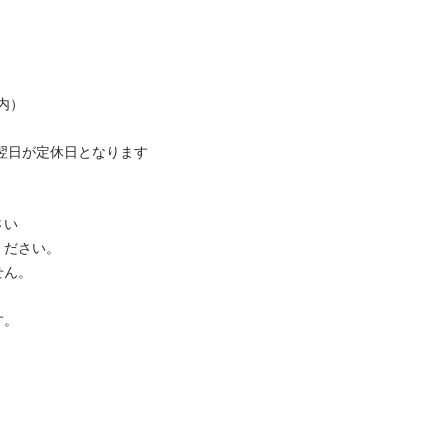
）

翌日が定休日となります

い

ださい。

ん。

。
