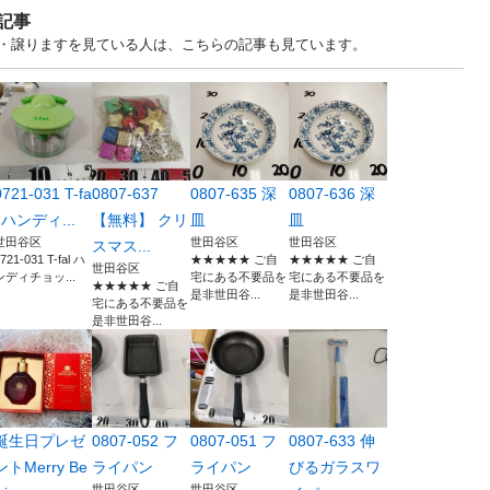
記事
あげます・譲りますを見ている人は、こちらの記事も見ています。
0721-031 T-fa
0807-637
0807-635 深
0807-636 深
l ハンディ...
【無料】 クリ
皿
皿
世田谷区
世田谷区
世田谷区
スマス...
721-031 T-fal ハ
★★★★★ ご自
★★★★★ ご自
世田谷区
ンディチョッ...
宅にある不要品を
宅にある不要品を
★★★★★ ご自
是非世田谷...
是非世田谷...
宅にある不要品を
是非世田谷...
誕生日プレゼ
0807-052 フ
0807-051 フ
0807-633 伸
ントMerry Be
ライパン
ライパン
びるガラスワ
世田谷区
世田谷区