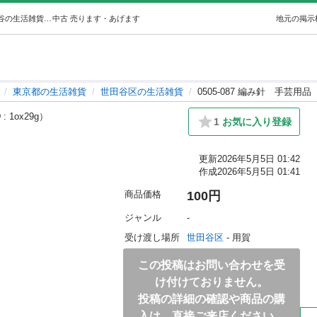
0505-087 編み針手芸用品 (世田谷区不要品持込み) 世田谷の生活雑貨の中古あげます・譲ります｜ジモティーで不用品の処分
中古
売ります・あげます
地元の掲示
東京都の生活雑貨
世田谷区の生活雑貨
0505-087 編み針 手芸用品
: 1ox29g）
1
お気に入り登録
更新
2026年5月5日 01:42
作成
2026年5月5日 01:41
商品価格
100円
ジャンル
-
受け渡し場所
世田谷区
 - 用賀
この投稿はお問い合わせを受
け付けておりません。
投稿の詳細の確認や商品の購
入は、直接ご来店ください。