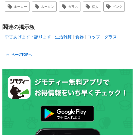
ホーロー
ムーミン
ガラス
個人
ピンク
関連の掲示板
中古あげます・譲ります
生活雑貨
食器
コップ、グラス
ページTOPへ