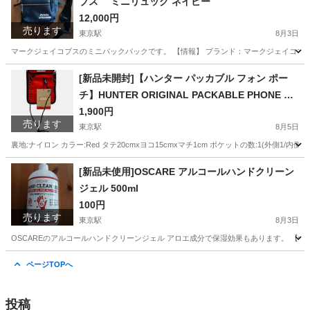
ブス ミニリュック ネイビー
12,000円
売ります
東京駅
8月3日
マークジェイコブスのミニバックパックです。 【情報】 ブランド：マークジェイコブス 型番：M0
東京
渋谷区
東京駅
バッグ
[新品未開封]【ハンター パッカブル フォン ポー
チ】HUNTER ORIGINAL PACKABLE PHONE PO
UCH BLACK ubp7012kbm サコッシュ
1,900円
売ります
東京駅
8月5日
裏地:ナイロン カラー:Red タテ20cmxヨコ15cmxマチ1cm ポケットの数:1(外側1/内側0
東京
渋谷区
東京駅
バッグ
パッカブル
[新品未使用]OSCARE アルコールハンドクリーン
ジェル 500ml
100円
売ります
東京駅
8月3日
OSCAREのアルコールハンドクリーンジェル アロエ成分で保湿効果もあります。 【情報】 
東京
渋谷区
東京駅
その他
ページTOPへ
投稿