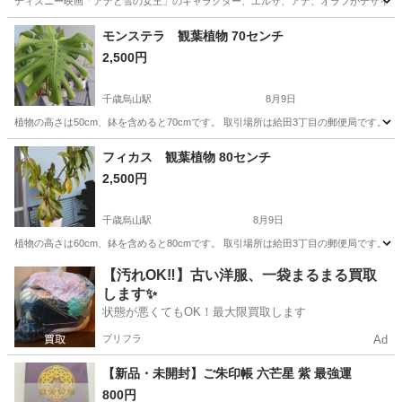
ディズニー映画「アナと雪の女王」のキャラクター、エルサ、アナ、オラフがデザインさ
東京
世田谷区
祖師ヶ谷大蔵駅
食器
モンステラ 観葉植物 70センチ
2,500円
千歳烏山駅
8月9日
植物の高さは50cm、鉢を含めると70cmです。 取引場所は給田3丁目の郵便局です。
東京
世田谷区
千歳烏山駅
家庭用品
モンステラ
フィカス 観葉植物 80センチ
2,500円
千歳烏山駅
8月9日
植物の高さは60cm、鉢を含めると80cmです。 取引場所は給田3丁目の郵便局です。
東京
世田谷区
千歳烏山駅
家庭用品
【汚れOK‼️】古い洋服、一袋まるまる買取
します✨
状態が悪くてもOK！最大限買取します
プリフラ
Ad
【新品・未開封】ご朱印帳 六芒星 紫 最強運
800円