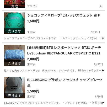
プリフラ
Ad
ショコラフィネローブ/ カレッジスウェット 緑 F
1,500円
売ります
東京駅
7月15日
ショコラフィネローブのロゴスウェットです。 ・カラー：グリーン サイズ(cm) ： FREE 身幅:6
東京
渋谷区
東京駅
トレーナー
[新品未開封]BTS レスポートサック BT21 ポーチ
LeSportsac RECTANGULAR COSMETIC BT21
2,000円
売ります
東京駅
7月27日
軽くて丈夫なレスポートサック（Lesportsac）のポーチです。 BTSのキャラクターBT21とL
東京
渋谷区
東京駅
バッグ
レスポートサック
BILLABONG ビラボン メッシュキャップ グレー×
黒
1,500円
売ります
東京駅
8月6日
BILLABONG ビラボンのメッシュキャップです。 ・ブランド：ビラボン ・型番：AI01