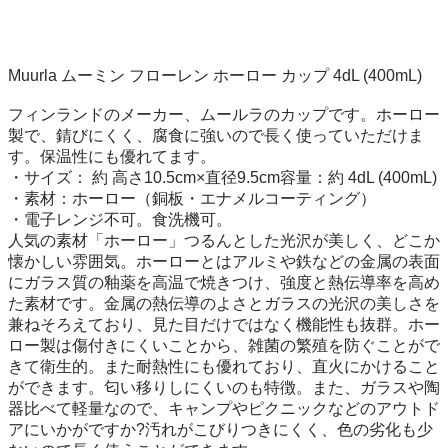
Muurla ムーミン フローレン ホーロー カップ 4dL (400mL)

フィンランドのメーカー、ムールラのカップです。ホーロー
製で、錆びにくく、腐食に強いので長く使っていただけま
す。保温性にも優れてます。

・サイズ： 約 高さ10.5cm×直径9.5cm容量：約 4dL (400mL)

・素材：ホーロー（銅板・エナメルコーティング）

・電子レンジ不可。食洗機可。

人気の素材「ホーロー」つるんとした光沢が美しく、どこか
懐かしい雰囲気。ホーローとはアルミや鉄などの金属の表面
にガラス質の釉薬を高温で焼きつけ、強度と熱伝導率を高め
た素材です。金属の熱伝導のよさとガラスの光沢の美しさを
兼ねそろえており、見た目だけではなく機能性も抜群。ホー
ロー製は傷付きにくいことから、雑菌の繁殖を防ぐことがで
きて衛生的。また耐熱性にも優れており、直火にかけること
ができます。匂い移りしにくいのも特徴。また、ガラスや陶
器比べて軽量なので、キャンプやピクニックなどのアウトド
アにいかがですか?汚れがこびりつきにくく、色の劣化も少