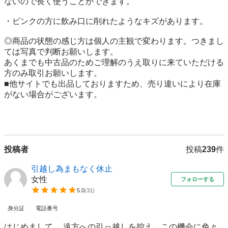
ないので長く使うことができます。

・ピンクの方に飲み口に削れたようなキズがあります。

◎商品の状態の感じ方は個人の主観で変わります。つきまし
ては写真で判断お願いします。

あくまでも中古品のためご理解のうえ取りに来ていただける
方のみ取引お願いします。

■他サイトでも出品しておりますため、売り違いにより在庫
がない場合がございます。

投稿者
投稿
239
件
引越し為まもなく休止
女性
フォローする
5.0
(
31
)
身分証
電話番号
はじめまして。 遠方への引っ越しを控え、この機会に色々