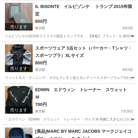
東京
渋谷区
東京駅
小物
IL BISONTE イルビゾンテ トランプ 2015年限
定
800円
売ります
東京駅
8月3日
イルビゾンテの2015年クリスマス限定トランプです。 【情報】 ブランド：IL BISONT
東京
渋谷区
東京駅
カードゲーム
イルビゾンテ
スポーツウェア 3点セット（パーカー・Tシャツ・
スポーツブラ）XLサイズ
800円
売ります
東京駅
8月4日
フィットネス・ランニング・ヨガなどにすぐ使えるレディーススポーツウェア3点セットです
東京
渋谷区
東京駅
スポーツウェア
EDWIN エドウィン トレーナー スウェット
Ｍ
700円
売ります
東京駅
7月29日
・エドウィン EDWIN スウェット トレーナー ・サイズ:M 両腕に大きなロゴが入
東京
渋谷区
東京駅
トレーナー
エドウィン
[美品]MARC BY MARC JACOBS マークジェイコ