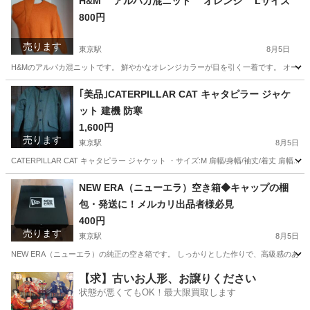
H&M アルパカ混ニット オレンジ Lサイズ
800円
売ります
東京駅
8月5日
H&Mのアルパカ混ニットです。 鮮やかなオレンジカラーが目を引く一着です。 オーバーサ
東京
渋谷区
東京駅
セーター
｢美品｣CATERPILLAR CAT キャタピラー ジャケ
ット 建機 防寒
1,600円
売ります
東京駅
8月5日
CATERPILLAR CAT キャタピラー ジャケット ・サイズ:M 肩幅/身幅/袖丈/着丈 肩幅...45c
東京
渋谷区
東京駅
コート
キャタピラー
NEW ERA（ニューエラ）空き箱◆キャップの梱
包・発送に！メルカリ出品者様必見
400円
売ります
東京駅
8月5日
​NEW ERA（ニューエラ）の純正の空き箱です。 しっかりとした作りで、高級感のあ
東京
渋谷区
東京駅
ラッピング用品
【求】古いお人形、お譲りください
状態が悪くてもOK！最大限買取します