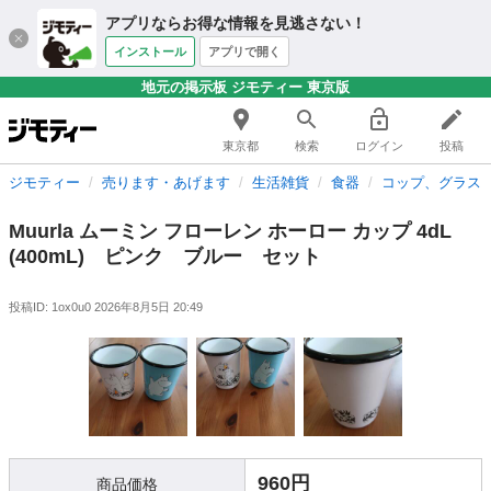
アプリならお得な情報を見逃さない！
インストール
アプリで開く
地元の掲示板 ジモティー 東京版
東京都
検索
ログイン
投稿
ジモティー
売ります・あげます
生活雑貨
食器
コップ、グラス
Muurla ムーミン フローレン ホーロー カップ 4dL
(400mL) ピンク ブルー セット
投稿ID: 1ox0u0
2026年8月5日 20:49
960円
商品価格