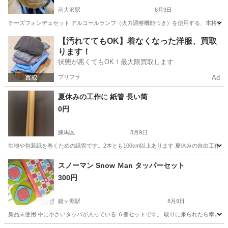
南大沢駅
8月9日
チーズフォンデュセット アルコールランプ（火力調整機能つき）を使用する、本格チー
東京
八王子市
南大沢駅
調理器具
【汚れててもOK】着なくなった洋服、買取
ります！
状態が悪くてもOK！最大限買取します
プリフラ
Ad
夏休みの工作に 紙管 長い筒
0円
練馬区
8月9日
生地や包装紙を巻くための紙管です。2本とも100cm以上あります 夏休みの自由工作の
東京
練馬区
ラッピング用品
紙管
スノーマン Snow Ｍan タッパーセット
300円
鐘ヶ淵駅
8月9日
新品未使用 中に小さいタッパが入っている ６個セットです。 取りに来られたら幸いで