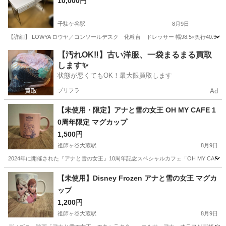
10,000円
千駄ケ谷駅
8月9日
【詳細】 LOWYA ロウヤ／コンソールデスク 化粧台 ドレッサー 幅98.5×奥行40.5×高さ
東京
新宿区
千駄ケ谷駅
家庭用品
【汚れOK‼️】古い洋服、一袋まるまる買取
します✨
状態が悪くてもOK！最大限買取します
プリフラ
Ad
【未使用・限定】アナと雪の女王 OH MY CAFE 1
0周年限定 マグカップ
1,500円
祖師ヶ谷大蔵駅
8月9日
2024年に開催された『アナと雪の女王』10周年記念スペシャルカフェ「OH MY CA
東京
世田谷区
祖師ヶ谷大蔵駅
食器
【未使用】Disney Frozen アナと雪の女王 マグカ
ップ
1,200円
祖師ヶ谷大蔵駅
8月9日