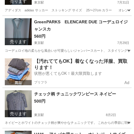
売ります
東京駅
7月31日
アディダス adidas サッカー ストッキング サイズ 25〜27cm カラー オレ
東京
渋谷区
東京駅
サッカー
adidas
GreenPARKS ELENCARE DUE コーデュロイジ
ャンスカ
560円
売ります
東京駅
7月29日
コーデュロイ地の柔らかな風合いが可愛らしいジャンパースカート、 スタイリングをシ
東京
渋谷区
東京駅
スカート
【汚れててもOK】着なくなった洋服、買取
ります！
状態が悪くてもOK！最大限買取します
プリフラ
Ad
チェック柄 チュニックワンピース ネイビー
500円
売ります
東京駅
8月2日
ネイビーとホワイトのチェック柄が爽やかなチュニックです。 これからの季節に羽織にもピ
東京
渋谷区
東京駅
ワンピース