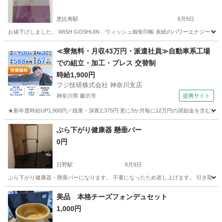
恵比寿駅
8月9日
お値下げしました。 WISH GOSHUIN ウィッシュ御朱印帳 表紙のパワーエナジーマー
東京
渋谷区
恵比寿駅
その他
ご朱印
≪寮無料・月収43万円・派遣社員≫自動車系工場
での組立・加工・プレス 交替制
時給1,900円
フジ技研株式会社 神奈川支店
神奈川県 藤沢市
提携サイト
★新年度時給UP1,900円／残業・深夜2,375円 更に3か月毎に12万円の奨励金を含む
神奈川
藤沢市
その他
ぶら下がり健康器 懸垂バー
0円
日野駅
8月9日
ぶら下がり健康器・懸垂バーになります。 不要になったため差し上げます。 引き取り
東京
日野市
日野駅
生活雑貨
ぶら下がり健康器
美品 本格チーズフォンデュセット
1,000円