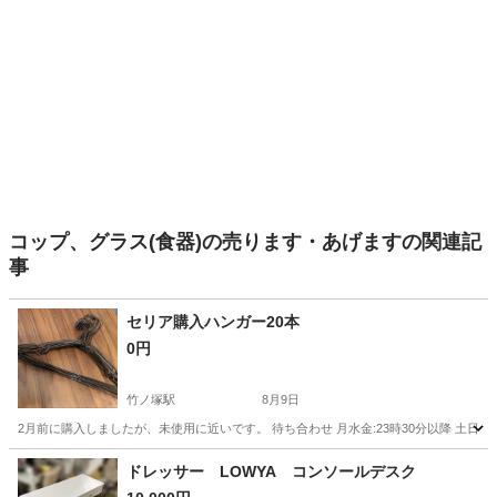
コップ、グラス(食器)の売ります・あげますの関連記
事
セリア購入ハンガー20本
0円
竹ノ塚駅
8月9日
2月前に購入しましたが、未使用に近いです。 待ち合わせ 月水金:23時30分以降 土日祝:1
東京
足立区
竹ノ塚駅
洗濯用品
ドレッサー LOWYA コンソールデスク