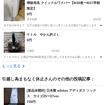
東京
墨田区
鐘ヶ淵駅
生活雑貨
タッパーセット
掃除用具 クイックルワイパー【8/26夜〜8/27早朝
限定】
0円
北千住駅
8月9日
北千住の自宅まで、以下の指定の日程に取りに来てくれる方限定でお譲りします。 ・8/26
東京
足立区
北千住駅
掃除用具
ケトル やかん約２Ｌ
0円
江東区
8月9日
ケトル やかん 江東区門前仲町駅周辺で受け渡しできる方のみお願いしますよう
東京
江東区
調理器具
もっと見る
引越し為まもなく休止
さんのその他の投稿記事：
[新品未開封] 日本製 adidas アディダス ソック
ス サイズ25〜27cm
720円