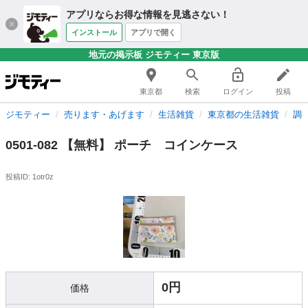
アプリならお得な情報を見逃さない！
インストール
アプリで開く
地元の掲示板 ジモティー 東京版
東京都
検索
ログイン
投稿
ジモティー
売ります・あげます
生活雑貨
東京都の生活雑貨
調
0501-082 【無料】 ポーチ コインケース
投稿ID: 1otr0z
0円
価格