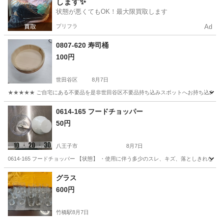
します✨
状態が悪くてもOK！最大限買取します
プリフラ
Ad
0807-620 寿司桶
100円
世田谷区
8月7日
★★★★★ ご自宅にある不要品を是非世田谷区不要品持ち込みスポットへお持ち込みしません
東京
世田谷区
調理器具
スポット
0614-165 フードチョッパー
50円
八王子市
8月7日
0614-165 フードチョッパー 【状態】 ・使用に伴う多少のスレ、キズ、落としきれ
東京
八王子市
調理器具
現地
グラス
600円
竹橋駅
8月7日