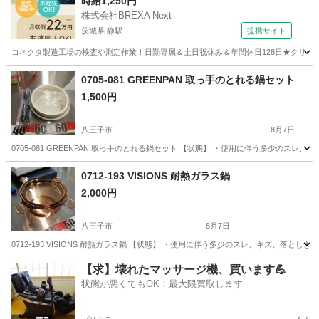
時給1,250円
株式会社BREXA Next
茨城県 静駅
提携サイト
コネクタ製造工場の検査や測定作業！日勤専属＆土日祝休み＆年間休日128日★クリーン
茨城
常陸大宮市
静駅
その他
0705-081 GREENPAN 取っ手のとれる鍋セット
1,500円
八王子市
8月7日
0705-081 GREENPAN 取っ手のとれる鍋セット 【状態】 ・使用に伴う多少のス
東京
八王子市
調理器具
取っ手
0712-193 VISIONS 耐熱ガラス鍋
2,000円
八王子市
8月7日
0712-193 VISIONS 耐熱ガラス鍋 【状態】 ・使用に伴う多少のスレ、キズ、落
東京
八王子市
調理器具
耐熱ガラス
【求】壊れたマッサージ機、買います💪
状態が悪くてもOK！最大限買取します