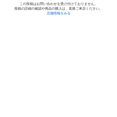
この投稿はお問い合わせを受け付けておりません。
投稿の詳細の確認や商品の購入は、直接ご来店ください。
店舗情報をみる
初めての方へ
利用規約
プライバシーポリシー
プライバシー・ステートメント
健全化に資する運用方針
お問い合わせ
運営会社
サイトマップ
ご利用ガイド
フリーワードで探す
PC版で表示
都道府県選択
特定商取引法の表示
利用者情報の外部送信について
© 2011-
2026
Jmty, Inc.