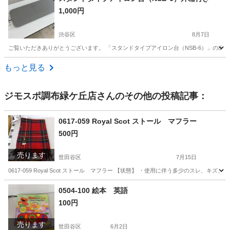
1,000円
渋谷区
8月7日
ご覧いただきありがとうございます。 「スタンドタイプアイロン台（NSB-6）」の出品
東京
渋谷区
家庭用品
もっと見る
ジモスポ調布緑ケ丘店
さんのその他の投稿記事：
0617-059 Royal Scot ストール マフラー
500円
売ります
世田谷区
7月15日
0617-059 Royal Scot ストール マフラー 【状態】 ・使用に伴う多少のスレ
東京
世田谷区
小物
現地
0504-100 絵本 英語
100円
売ります
世田谷区
6月2日