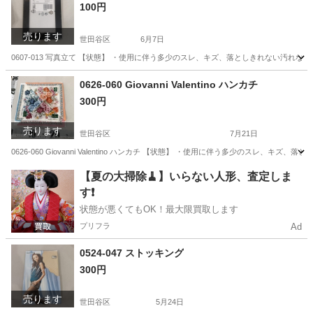
100円
売ります
世田谷区
6月7日
0607-013 写真立て 【状態】 ・使用に伴う多少のスレ、キズ、落としきれない汚れ
東京
世田谷区
インテリア雑貨/小物
現地
0626-060 Giovanni Valentino ハンカチ
300円
売ります
世田谷区
7月21日
0626-060 Giovanni Valentino ハンカチ 【状態】 ・使用に伴う多少のス
東京
世田谷区
小物
Valentino
【夏の大掃除🧹】いらない人形、査定しま
す❗️
状態が悪くてもOK！最大限買取します
プリフラ
Ad
0524-047 ストッキング
300円
売ります
世田谷区
5月24日