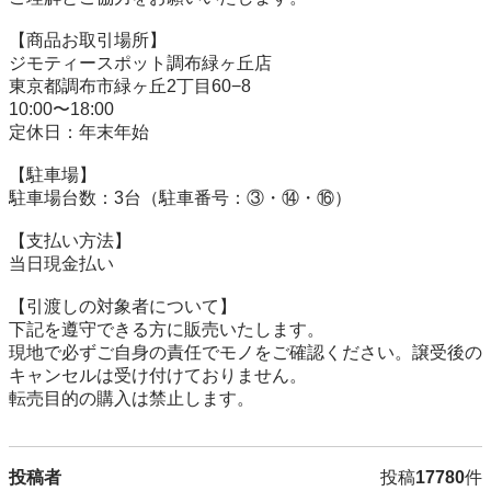
【商品お取引場所】

ジモティースポット調布緑ヶ丘店

東京都調布市緑ヶ丘2丁目60−8

10:00〜18:00

定休日：年末年始

【駐⾞場】

駐車場台数：3台（駐車番号：③・⑭・⑯）

【⽀払い⽅法】

当日現金払い

【引渡しの対象者について】

下記を遵守できる⽅に販売いたします。

現地で必ずご⾃⾝の責任でモノをご確認ください。譲受後の
キャンセルは受け付けておりません。

転売⽬的の購⼊は禁⽌します。
投稿者
投稿
17780
件