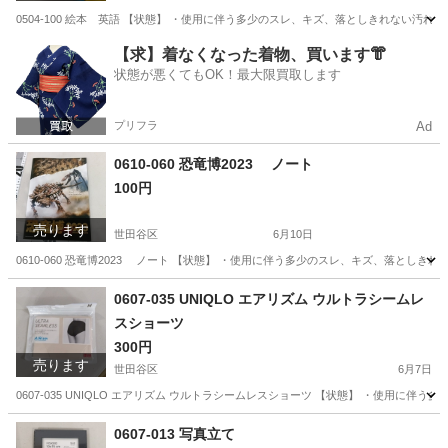
0504-100 絵本 英語 【状態】 ・使用に伴う多少のスレ、キズ、落としきれない汚
東京
世田谷区
子供用品
現地
【求】着なくなった着物、買います👘
状態が悪くてもOK！最大限買取します
プリフラ
Ad
0610-060 恐竜博2023 ノート
100円
売ります
世田谷区
6月10日
0610-060 恐竜博2023 ノート 【状態】 ・使用に伴う多少のスレ、キズ、落とし
東京
世田谷区
その他
恐竜
0607-035 UNIQLO エアリズム ウルトラシームレ
スショーツ
300円
売ります
世田谷区
6月7日
0607-035 UNIQLO エアリズム ウルトラシームレスショーツ 【状態】 ・使用
東京
世田谷区
ボトムス
現地
0607-013 写真立て