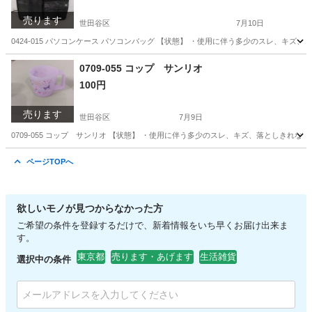
売ります
世田谷区
7月10日
0424-015 パソコンケース パソコンバッグ 【状態】 ・使用に伴う多少のスレ、キ
東京
世田谷区
服/ファッション
パソコンケース
0709-055 コップ サンリオ
100円
売ります
世田谷区
7月9日
0709-055 コップ サンリオ 【状態】 ・使用に伴う多少のスレ、キズ、落としきれ
東京
世田谷区
食器
サンリオ
ページTOPへ
欲しいモノが見つからなかった方
ご希望の条件を登録するだけで、新着情報をいち早くお届け出来ま
す。
東京都
売ります・あげます
生活雑貨
選択中の条件