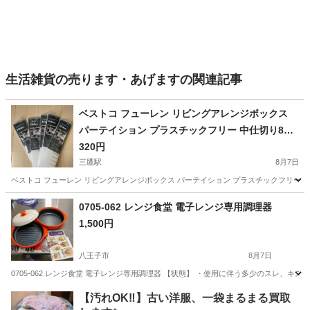
生活雑貨の売ります・あげますの関連記事
ベストコ フューレン リビングアレンジボックス
パーテイション プラスチックフリー 中仕切り8枚
セット ND-9201 クリア 8P
320円
三鷹駅
8月7日
ベストコ フューレン リビングアレンジボックス パーテイション プラスチックフリー 中仕
東京
武蔵野市
三鷹駅
家庭用品
プラスチック
0705-062 レンジ食堂 電子レンジ専用調理器
1,500円
八王子市
8月7日
0705-062 レンジ食堂 電子レンジ専用調理器 【状態】 ・使用に伴う多少のスレ、
東京
八王子市
調理器具
食堂
【汚れOK‼️】古い洋服、一袋まるまる買取