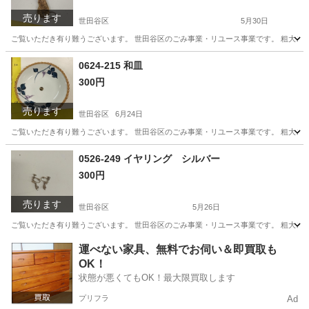
売ります
世田谷区
5月30日
ご覧いただき有り難うございます。 世⽥⾕区のごみ事業・リユース事業です。 粗⼤ごみ
東京
世田谷区
インテリア雑貨/小物
リユース
0624-215 和皿
300円
売ります
世田谷区
6月24日
ご覧いただき有り難うございます。 世⽥⾕区のごみ事業・リユース事業です。 粗⼤ごみ
東京
世田谷区
食器
リユース
0526-249 イヤリング シルバー
300円
売ります
世田谷区
5月26日
ご覧いただき有り難うございます。 世⽥⾕区のごみ事業・リユース事業です。 粗⼤ごみ
東京
世田谷区
アクセサリー
リユース
運べない家具、無料でお伺い＆即買取も
OK！
状態が悪くてもOK！最大限買取します
プリフラ
Ad