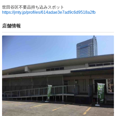
https://jmty.jp/profiles/614adae3e7ad9c6d9518a2fb
店舗情報