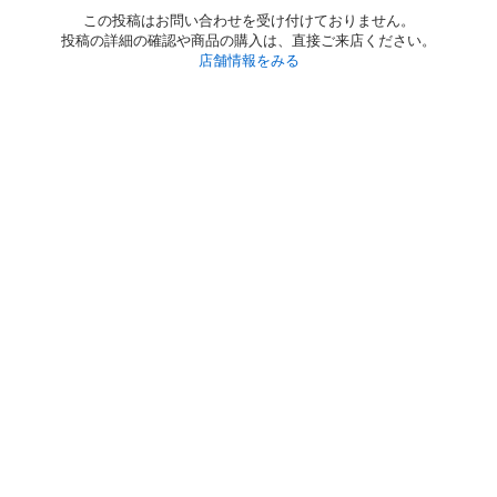
この投稿はお問い合わせを受け付けておりません。
投稿の詳細の確認や商品の購入は、直接ご来店ください。
店舗情報をみる
初めての方へ
利用規約
プライバシーポリシー
プライバシー・ステートメント
健全化に資する運用方針
お問い合わせ
運営会社
サイトマップ
ご利用ガイド
フリーワードで探す
PC版で表示
都道府県選択
特定商取引法の表示
利用者情報の外部送信について
© 2011-
2026
Jmty, Inc.