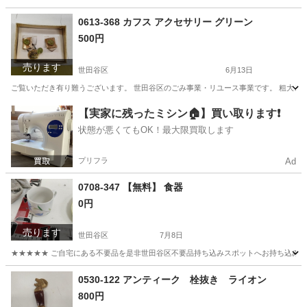
東京
世田谷区
その他
リユース
0613-368 カフス アクセサリー グリーン
500円
売ります
世田谷区
6月13日
ご覧いただき有り難うございます。 世⽥⾕区のごみ事業・リユース事業です。 粗⼤ごみ
東京
世田谷区
アクセサリー
リユース
【実家に残ったミシン🏠】買い取ります❗️
状態が悪くてもOK！最大限買取します
プリフラ
Ad
0708-347 【無料】 食器
0円
売ります
世田谷区
7月8日
★★★★★ ご自宅にある不要品を是非世田谷区不要品持ち込みスポットへお持ち込みしません
東京
世田谷区
食器
スポット
0530-122 アンティーク 栓抜き ライオン
800円