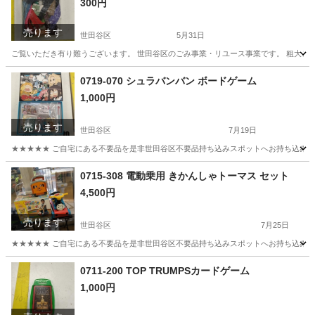
300円
売ります
世田谷区
5月31日
ご覧いただき有り難うございます。 世⽥⾕区のごみ事業・リユース事業です。 粗⼤ごみ
東京
世田谷区
その他
リユース
0719-070 シュラバンバン ボードゲーム
1,000円
売ります
世田谷区
7月19日
★★★★★ ご自宅にある不要品を是非世田谷区不要品持ち込みスポットへお持ち込みしません
東京
世田谷区
ボードゲーム
スポット
0715-308 電動乗用 きかんしゃトーマス セット
4,500円
売ります
世田谷区
7月25日
★★★★★ ご自宅にある不要品を是非世田谷区不要品持ち込みスポットへお持ち込みしません
東京
世田谷区
おもちゃ
きかんしゃトーマス
0711-200 TOP TRUMPSカードゲーム
1,000円