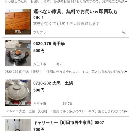
引っ越しのため、お譲りします。 多少のお値下げも可能ですので、お気軽にご相談くださ
東京
渋谷区
渋谷駅
食器
運べない家具、無料でお伺い＆即買取も
OK！
状態が悪くてもOK！最大限買取します
プリフラ
Ad
0620-179 両手鍋
500円
八王子市
8月7日
0620-179 両手鍋 【状態】 ・使用に伴う多少のスレ、キズ、落としきれない汚れな
東京
八王子市
調理器具
手鍋
0716-232 大黒 土鍋
500円
八王子市
8月7日
0716-232 大黒 土鍋 【状態】 ・使用に伴う多少のスレ、キズ、落としきれない汚
東京
八王子市
調理器具
土鍋
キャリーカー【町田市再生家具】0807
700円