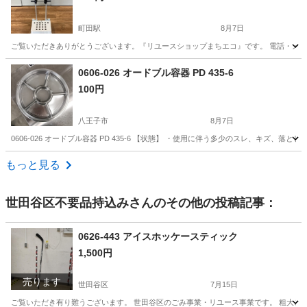
町田駅
8月7日
ご覧いただきありがとうございます。『リユースショップまちエコ』です。 電話・メールで
東京
町田市
町田駅
その他
リユース
0606-026 オードブル容器 PD 435-6
100円
八王子市
8月7日
0606-026 オードブル容器 PD 435-6 【状態】 ・使用に伴う多少のスレ、キズ
東京
八王子市
家庭用品
オードブル
もっと見る
世田谷区不要品持込み
さんのその他の投稿記事：
0626-443 アイスホッケースティック
1,500円
売ります
世田谷区
7月15日
ご覧いただき有り難うございます。 世⽥⾕区のごみ事業・リユース事業です。 粗⼤ごみ