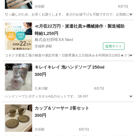
渋谷駅
8月7日
引っ越しのため、お安くお譲りします。 多少のお値下げも可能ですので、お気軽にご相談くだ
東京
渋谷区
渋谷駅
家庭用品
≪月収22万円・派遣社員≫機械操作・製造補助
時給1,250円
株式会社BREXA Next
茨城県 静駅
提携サイト
コネクタ製造工場の検査や測定作業！日勤専属＆土日祝休み＆年間休日128日★クリーン
茨城
常陸大宮市
静駅
その他
キレイキレイ 泡ハンドソープ 250ml
300円
久米川駅
8月7日
ハンドソープとボディタオル4点のセットです。 18-247
東京
東村山市
久米川駅
家庭用品
カップ＆ソーサー 2客セット
300円
渋谷駅
8月7日