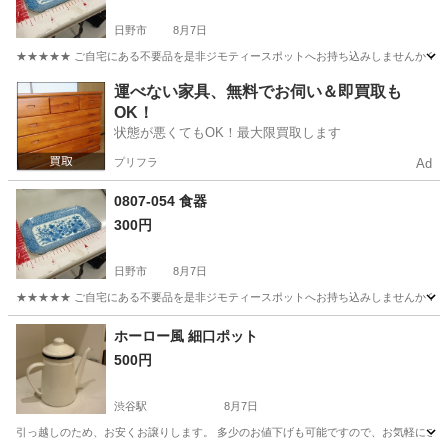
日野市
8月7日
★★★★★ ご自宅にある不要品を是非ジモティースポットへお持ち込みしませんか？ 家電や家具
東京
日野市
食器
現地
運べない家具、無料でお伺い＆即買取も
OK！
状態が悪くてもOK！最大限買取します
プリフラ
Ad
0807-054 食器
300円
日野市
8月7日
★★★★★ ご自宅にある不要品を是非ジモティースポットへお持ち込みしませんか？ 家電や家具
東京
日野市
食器
現地
ホーロー風 細口ポット
500円
渋谷駅
8月7日
引っ越しのため、お安くお譲りします。 多少のお値下げも可能ですので、お気軽にご相談