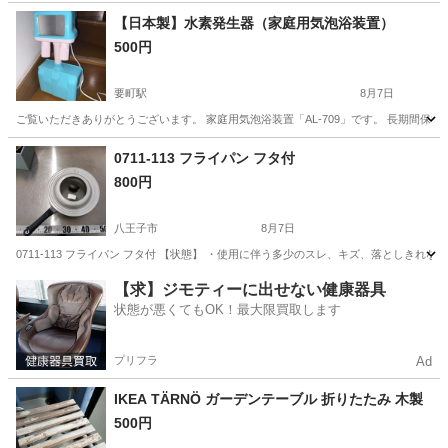
東京
渋谷区
渋谷駅
食器
【日本製】水素発生器（家庭用気泡浴装置）
500円
要町駅
8月7日
ご覧いただきありがとうございます。 家庭用気泡浴装置「AL-709」です。 長期間
東京
豊島区
要町駅
生活雑貨
0711-113 フライパン フタ付
800円
八王子市
8月7日
0711-113 フライパン フタ付 【状態】 ・使用に伴う多少のスレ、キズ、落としき
東京
八王子市
調理器具
フライパン
【求】ジモティーに出せない健康器具
状態が悪くてもOK！最大限買取します
プリフラ
Ad
IKEA TÄRNÖ ガーデンテーブル 折りたたみ 木製
500円