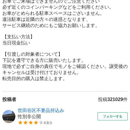
お車でご来場はできませんのでご注意ください

必ず近くのコインパーキングなどをご利用ください。

お車がとめられる駐車スペースはございません。

違法駐車は近隣の方々の迷惑となります、

サービス継続のためにもご協力お願いします。

【⽀払い⽅法】

当日現金払い

【引渡しの対象者について】

下記を遵守できる⽅に販売いたします。

現地で必ずご⾃⾝の責任でモノをご確認ください。譲受後の
キャンセルは受け付けておりません。

転売⽬的の購⼊は禁⽌します。
投稿者
投稿
321029
件
世田谷区不要品持込み
性別非公開
フォローする
4.3
(
3
)