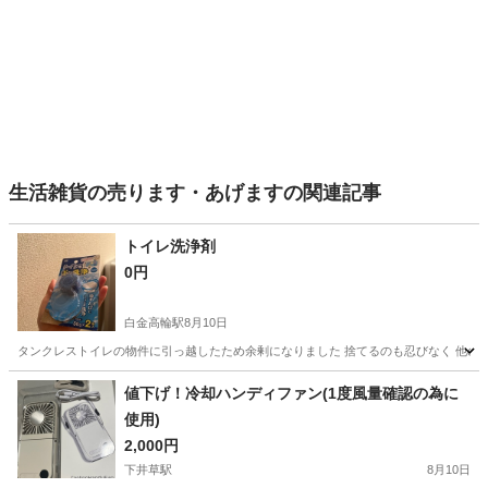
生活雑貨の売ります・あげますの関連記事
トイレ洗浄剤
0円
白金高輪駅
8月10日
タンクレストイレの物件に引っ越したため余剰になりました 捨てるのも忍びなく 他の
東京
港区
白金高輪駅
掃除用具
タンクレストイレ
値下げ！冷却ハンディファン(1度風量確認の為に
使用)
2,000円
下井草駅
8月10日