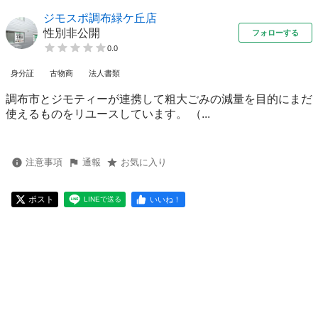
ジモスポ調布緑ケ丘店
性別非公開
フォローする
0.0
身分証
古物商
法人書類
調布市とジモティーが連携して粗⼤ごみの減量を⽬的にまだ
使えるものをリユースしています。 （...
注意事項
通報
お気に入り
ポスト
いいね！
LINEで送る