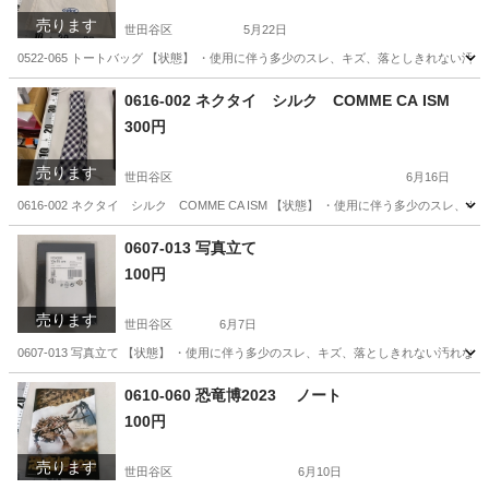
売ります
世田谷区
5月22日
0522-065 トートバッグ 【状態】 ・使用に伴う多少のスレ、キズ、落としきれない
東京
世田谷区
バッグ
現地
0616-002 ネクタイ シルク COMME CA ISM
300円
売ります
世田谷区
6月16日
0616-002 ネクタイ シルク COMME CA ISM 【状態】 ・使用に伴う多少の
東京
世田谷区
小物
現地
0607-013 写真立て
100円
売ります
世田谷区
6月7日
0607-013 写真立て 【状態】 ・使用に伴う多少のスレ、キズ、落としきれない汚れ
東京
世田谷区
インテリア雑貨/小物
現地
0610-060 恐竜博2023 ノート
100円
売ります
世田谷区
6月10日