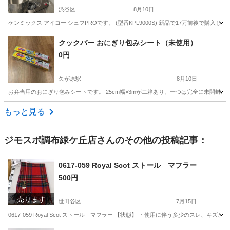
渋谷区
8月10日
ケンミックス アイコー シェフPROです。 (型番KPL9000S) 新品で17万前後で購
東京
渋谷区
調理器具
クックパー おにぎり包みシート（未使用）
0円
久が原駅
8月10日
お弁当用のおにぎり包みシートです。 25cm幅×3mが二箱あり、一つは完全に未開
東京
大田区
久が原駅
調理器具
もっと見る
ジモスポ調布緑ケ丘店
さんのその他の投稿記事：
0617-059 Royal Scot ストール マフラー
500円
売ります
世田谷区
7月15日
0617-059 Royal Scot ストール マフラー 【状態】 ・使用に伴う多少のスレ