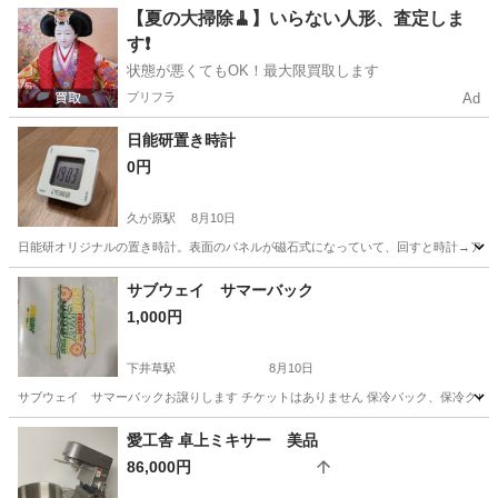
東京
杉並区
下井草駅
ノベルティグッズ
【夏の大掃除🧹】いらない人形、査定しま
す❗️
状態が悪くてもOK！最大限買取します
プリフラ
Ad
日能研置き時計
0円
久が原駅
8月10日
日能研オリジナルの置き時計。表面のパネルが磁石式になっていて、回すと時計→アラー
東京
大田区
久が原駅
アルバム
サブウェイ サマーバック
1,000円
下井草駅
8月10日
サブウェイ サマーバックお譲りします チケットはありません 保冷バック、保冷クロ
東京
杉並区
下井草駅
ノベルティグッズ
愛工舎 卓上ミキサー 美品
86,000円