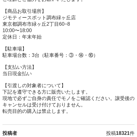
【商品お取引場所】

ジモティースポット調布緑ヶ丘店

東京都調布市緑ヶ丘2丁目60−8

10:00〜18:00

定休日：年末年始

【駐⾞場】

駐車場台数：3台（駐車番号：③・⑭・⑯）

【⽀払い⽅法】

当日現金払い

【引渡しの対象者について】

下記を遵守できる⽅に販売いたします。

現地で必ずご⾃⾝の責任でモノをご確認ください。譲受後の
キャンセルは受け付けておりません。

転売⽬的の購⼊は禁⽌します。
投稿者
投稿
18321
件