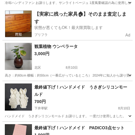
冷却ハンディファン お譲りします、サンライトベージュ 1度風量確認の為に使用しただ
東京
杉並区
下井草駅
その他
【実家に残った家具🏠】そのまま査定しま
す
状態が悪くてもOK！最大限買取します
プリフラ
Ad
観葉植物 ウンベラータ
3,000円
北区
8月10日
高さ：約60cm 横幅：約50cm（一番広がっているところ） 2024年に知人から譲り受け
東京
北区
家庭用品
ウンベラータ
最終値下げ！ハンドメイド うさぎシリコンモー
ルド
700円
下井草駅
8月10日
ハンドメイド うさぎシリコンモールド お譲りします。 一度だけ使用しました。
東京
杉並区
下井草駅
その他
シリコンモールド
最終値下げ！ハンドメイド PADICO3点セット