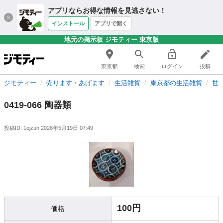
アプリならお得な情報を見逃さない！
インストール
アプリで開く
地元の掲示板 ジモティー 東京版
東京都
検索
ログイン
投稿
ジモティー
売ります・あげます
生活雑貨
東京都の生活雑貨
世
0419-066 陶器類
投稿ID: 1ojzuh
2026年5月19日 07:49
100円
価格