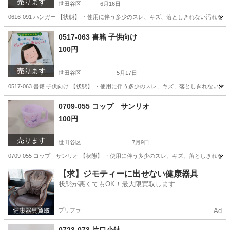
売ります
世田谷区
6月16日
0616-091 ハンガー 【状態】 ・使用に伴う多少のスレ、キズ、落としきれない汚れ
東京
世田谷区
洗濯用品
現地
0517-063 書籍 子供向け
100円
売ります
世田谷区
5月17日
0517-063 書籍 子供向け 【状態】 ・使用に伴う多少のスレ、キズ、落としきれな
東京
世田谷区
本/CD/DVD
現地
0709-055 コップ サンリオ
100円
売ります
世田谷区
7月9日
0709-055 コップ サンリオ 【状態】 ・使用に伴う多少のスレ、キズ、落としきれ
東京
世田谷区
食器
サンリオ
【求】ジモティーに出せない健康器具
状態が悪くてもOK！最大限買取します
プリフラ
Ad