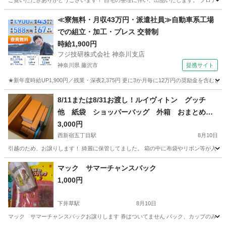
ご覧いただきありがとうございます！ 自宅の整理に伴い、出品いたします。 プロテイ
東京
荒川区
新三河島駅
食器
≪寮無料・月収43万円・派遣社員≫自動車系工場
での組立・加工・プレス 交替制
時給1,900円
フジ技研株式会社 神奈川支店
神奈川県 藤沢市
提携サイト
★新年度時給UP1,900円／残業・深夜2,375円 更に3か月毎に12万円の奨励金を含む
神奈川
藤沢市
その他
8/11または8/31お渡し！ルイヴィトン グッチ
他 紙袋 ショッパーバッグ 外箱 おまとめ
で！
3,000円
西新宿五丁目駅
8月10日
引越のため、お譲りします！ 綺麗に保管してました。 箱の中に布袋やリボン等が入ってるもの
東京
渋谷区
西新宿五丁目駅
ラッピング用品
マック サマーチャンスバック
1,000円
下井草駅
8月10日
マック サマーチャンスバックお譲りします 券はついてません バック、カップのみ