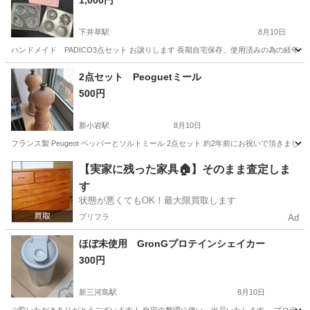
1,000円
下井草駅
8月10日
ハンドメイド PADICO3点セット お譲りします 長期自宅保存、使用済みの為の経
東京
杉並区
下井草駅
その他
ハンドメイド
2点セット Peoguetミール
500円
新小岩駅
8月10日
フランス製 Peugeot ペッパーとソルトミール 2点セット 約2年前にお祝いで頂き
東京
葛飾区
新小岩駅
調理器具
【実家に残った家具🏠】そのまま査定しま
す
状態が悪くてもOK！最大限買取します
プリフラ
Ad
ほぼ未使用 GronGプロテインシェイカー
300円
新三河島駅
8月10日