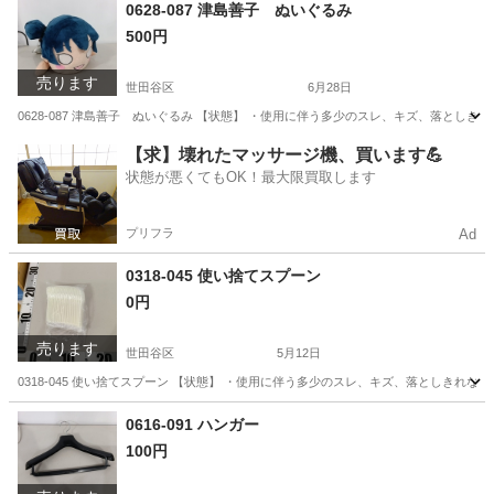
東京
世田谷区
小物
現地
0628-087 津島善子 ぬいぐるみ
500円
売ります
世田谷区
6月28日
0628-087 津島善子 ぬいぐるみ 【状態】 ・使用に伴う多少のスレ、キズ、落とし
東京
世田谷区
おもちゃ
現地
【求】壊れたマッサージ機、買います💪
状態が悪くてもOK！最大限買取します
プリフラ
Ad
0318-045 使い捨てスプーン
0円
売ります
世田谷区
5月12日
0318-045 使い捨てスプーン 【状態】 ・使用に伴う多少のスレ、キズ、落としきれ
東京
世田谷区
スポーツ
現地
0616-091 ハンガー
100円