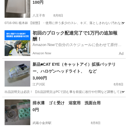
100円
八王子市
8月8日
0716-091 植木鉢 【状態】 ・使用に伴う多少のスレ、キズ、落としきれない汚れな
東京
八王子市
その他
現地
初回のブロック配達完了で1万円の追加報
酬！
Amazon Nowで自分のスケジュールに合わせて原付や
電動アシスト自転車で配達し、報酬を獲得しましょ
Amazon Now
Ad
う！
新品■CAT EYE（キャットアイ）拡張バッテリ
ー、ハロゲンヘッドライト、 など
3,000円
江戸川区
8月8日
出品説明文は必読！ 【出品説明文はPCで読む事を前提に改行や行間など調整しておりま
東京
江戸川区
防災、セキュリティ
排水溝 ゴミ受け 浴室用 洗面台用
0円
武蔵小金井駅
8月8日