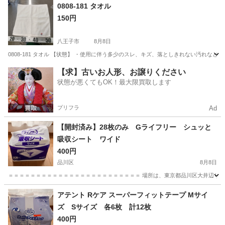
東京
小金井市
武蔵小金井駅
家庭用品
0808-181 タオル
150円
八王子市
8月8日
0808-181 タオル 【状態】 ・使用に伴う多少のスレ、キズ、落としきれない汚れな
東京
八王子市
家庭用品
現地
【求】古いお人形、お譲りください
状態が悪くてもOK！最大限買取します
プリフラ
Ad
【開封済み】28枚のみ Gライフリー シュッと
吸収シート ワイド
400円
品川区
8月8日
＝＝＝＝＝＝＝＝＝＝＝＝＝＝＝＝＝＝＝＝＝＝＝＝ 場所は、東京都品川区大井辺りとな
東京
品川区
家庭用品
アテント Rケア スーパーフィットテープ Mサイ
ズ Sサイズ 各6枚 計12枚
400円