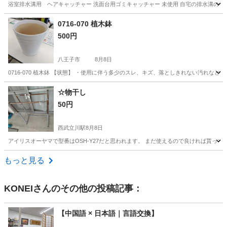
浴室排水溝用 ヘアキャッチャー 洗面台用ゴミキャッチャー 未使用 自宅の排水溝の
東京
小金井市
武蔵小金井駅
家庭用品
浴室
0716-070 植木鉢
500円
八王子市
8月8日
0716-070 植木鉢 【状態】 ・使用に伴う多少のスレ、キズ、落としきれない汚れな
東京
八王子市
その他
現地
☆物干し
50円
西武立川駅
8月8日
アイリスオーヤマで型番はOSH-Y27だと思われます。 まだ使えるので良ければ貰って下さ
東京
立川市
西武立川駅
洗濯用品
もっと見る
KONEI
さんのその他の投稿記事：
【中国語 × 日本語｜言語交換】