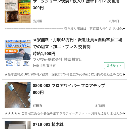
サニタクリーン便袋 9枚入り 携帯トイレ 災害用
300円
品川区
8月8日
================================== 引き取り場所は、東京都大井付近でお願いします。
東京
品川区
防災、セキュリティ
トイレ
≪寮無料・月収43万円・派遣社員≫自動車系工場
での組立・加工・プレス 交替制
時給1,900円
フジ技研株式会社 神奈川支店
神奈川県 藤沢市
提携サイト
★新年度時給UP1,900円／残業・深夜2,375円 更に3か月毎に12万円の奨励金を含む
神奈川
藤沢市
その他
0808-082 フロアワイパー フロアモップ
800円
町田市
8月8日
★★★★★ ご自宅にある不要品を是非ジモティースポットへお持ち込みしませんか？ 家
東京
町田市
掃除用具
ワイパー
0716-091 植木鉢