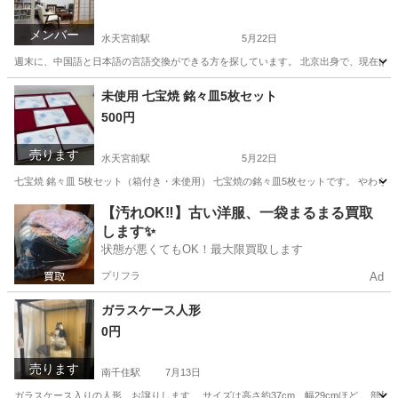
メンバー
水天宮前駅
5月22日
週末に、中国語と日本語の言語交換ができる方を探しています。 北京出身で、現在は東
東京
中央区
水天宮前駅
その他
言語交換
未使用 七宝焼 銘々皿5枚セット
500円
売ります
水天宮前駅
5月22日
七宝焼 銘々皿 5枚セット（箱付き・未使用） 七宝焼の銘々皿5枚セットです。 やわら
東京
中央区
水天宮前駅
食器
銘々皿
【汚れOK‼️】古い洋服、一袋まるまる買取
します✨
状態が悪くてもOK！最大限買取します
プリフラ
Ad
ガラスケース人形
0円
売ります
南千住駅
7月13日
ガラスケース入りの人形、お譲りします。 サイズは高さ約37cm、幅29cmほど。 部