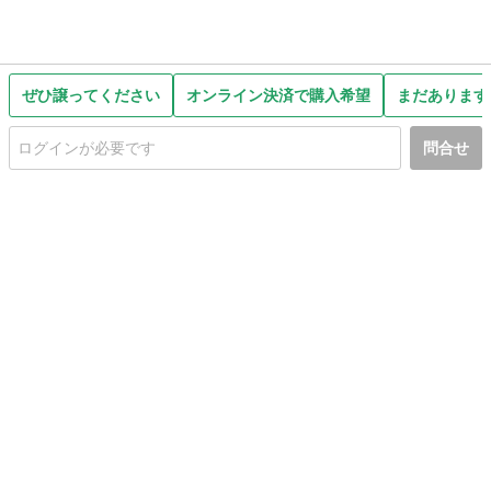
ぜひ譲ってください
オンライン決済で購入希望
まだあります
問合せ
初めての方へ
利用規約
プライバシーポリシー
プライバシー・ステートメント
健全化に資する運用方針
お問い合わせ
運営会社
サイトマップ
ご利用ガイド
フリーワードで探す
PC版で表示
都道府県選択