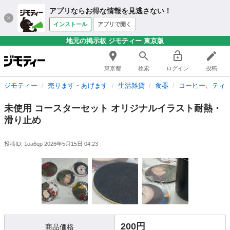
アプリならお得な情報を見逃さない！
インストール
アプリで開く
地元の掲示板 ジモティー 東京版
東京都
検索
ログイン
投稿
ジモティー
売ります・あげます
生活雑貨
食器
コーヒー、ティ
未使用 コースターセット オリジナルイラスト耐熱・
滑り止め
投稿ID: 1oa6qp
2026年5月15日 04:23
200円
商品価格