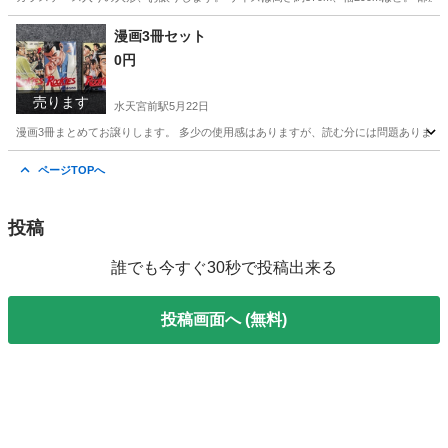
東京
荒川区
南千住駅
その他
ガラスケース
漫画3冊セット
0円
売ります
水天宮前駅
5月22日
漫画3冊まとめてお譲りします。 多少の使用感はありますが、読む分には問題ありませ
東京
中央区
水天宮前駅
マンガ、コミック、アニメ
漫画
ページTOPへ
投稿
誰でも今すぐ30秒で投稿出来る
投稿画面へ (無料)