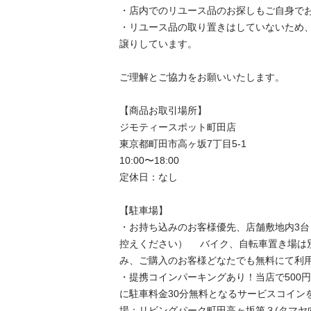
・店内でのリユース品のお探しもご自身でお
・リユース品の取り置きはしていないため
譲りしています。

ご理解とご協力をお願いいたします。

【商品お取引場所】

ジモティースポット町田店

東京都町田市高ヶ坂7丁目5-1

10:00〜18:00

定休日：なし

【駐⾞場】

・お持ち込みのお客様優先、店舗敷地内3
控えください） 　バイク、自転車置き場は
み、ご購入のお客様どなたでも無料にて利用
・提携コインパーキングあり！当店で500
に駐車料金30分無料となるサービスコイン
場：リビングパーク町田高ヶ坂第３(タマヤ向