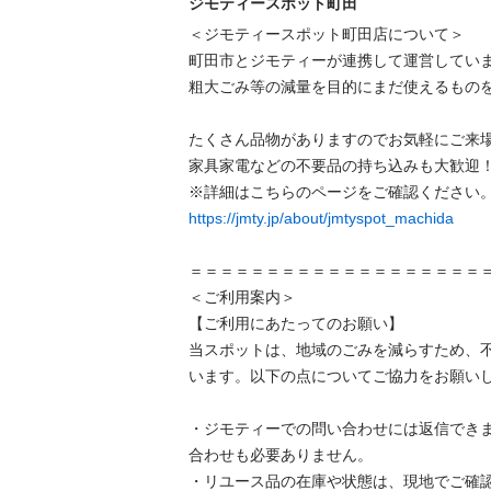
ジモティースポット町田
＜ジモティースポット町田店について＞

町田市とジモティーが連携して運営していま
粗⼤ごみ等の減量を⽬的にまだ使えるものを
たくさん品物がありますのでお気軽にご来場
家具家電などの不要品の持ち込みも大歓迎！
https://jmty.jp/about/jmtyspot_machida
＝＝＝＝＝＝＝＝＝＝＝＝＝＝＝＝＝＝＝＝
＜ご利用案内＞

【ご利用にあたってのお願い】

当スポットは、地域のごみを減らすため、
います。以下の点についてご協力をお願いし
・ジモティーでの問い合わせには返信でき
合わせも必要ありません。

・リユース品の在庫や状態は、現地でご確認