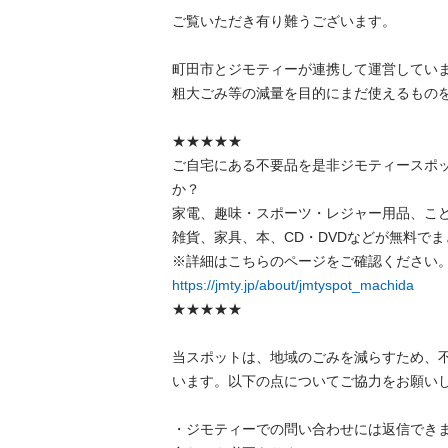
ご覧いただき有り難うございます。

町田市とジモティーが連携して運営しています
粗⼤ごみ等の減量を⽬的にまだ使えるものをリ
★★★★★

ご自宅にある不要品を是非ジモティースポ
か？

家電、趣味・スポーツ・レジャー用品、こ
雑貨、家具、本、CD・DVDなどが無料でまと
https://jmty.jp/about/jmtyspot_machida
★★★★★

当スポットは、地域のごみを減らすため、
います。以下の点についてご協力をお願いします
・ジモティーでの問い合わせには返信でき