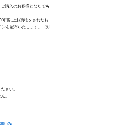
、ご購入のお客様どなたでも
00円以上お買物をされたお
インを配布いたします。（対

さい。

 

c389e2af