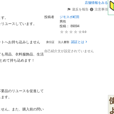
店舗情報をみる
違反を報告
注意事項
投稿者
ジモスポ町田
。

男性
ユースしています。

投稿： 
89094
0.0
ットへお持ち込みしません
認証とは
身分証
法人書類
自己紹介文が設定されていません
ども用品、衣料服飾品、生活
めて持ち込めます！

不要品のリユースを促進して
。

ません。また、購入前の問い