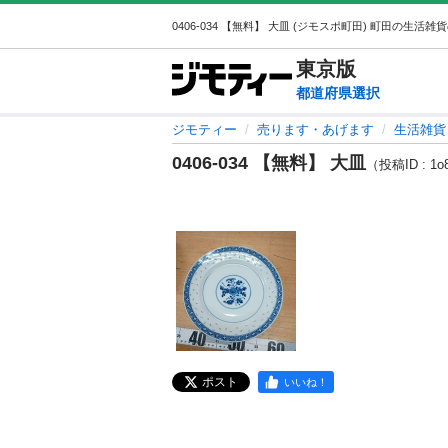
東京
版
都道府県選択
ジモティー
売ります・あげます
生活雑貨
0406-034 【無料】 大皿
（投稿ID : 1o
ポスト
いいね！