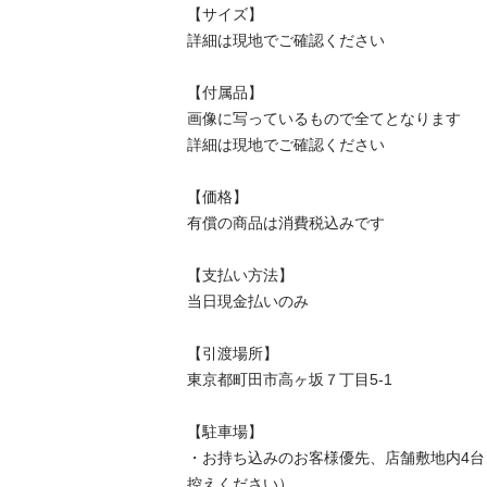
【サイズ】

詳細は現地でご確認ください

【付属品】

画像に写っているもので全てとなります

詳細は現地でご確認ください

【価格】

有償の商品は消費税込みです

【⽀払い⽅法】

当⽇現⾦払いのみ

【引渡場所】

東京都町田市高ヶ坂７丁目5-1

【駐⾞場】

・お持ち込みのお客様優先、店舗敷地内4
控えください）
