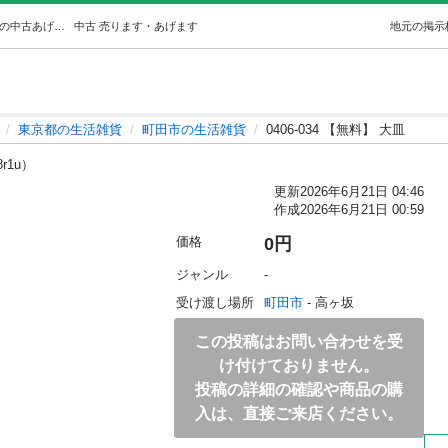
0406-034 【無料】 大皿 (ジモスポ町田) 町田の生活雑貨の中古あげます・譲ります｜ジモティーで不用品の処分
中古
売ります・あげます
地元の掲示
東京都の生活雑貨
町田市の生活雑貨
0406-034 【無料】 大皿
8r1u）
更新
2026年6月21日 04:46
作成
2026年6月21日 00:59
価格
0円
ジャンル
-
受け渡し場所
町田市
 - 高ヶ坂
この投稿はお問い合わせを受
け付けておりません。
投稿の詳細の確認や商品の購
入は、直接ご来店ください。