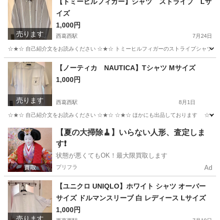
【トミーヒルフィガー】シャツ ストライプ Lサ
イズ
1,000円
売ります
西葛西駅
7月24日
☆★☆ 自己紹介文をお読みください ☆★☆ トミーヒルフィガーのストライプシャツで
東京
江戸川区
西葛西駅
シャツ
トミーヒルフィガー
【ノーティカ NAUTICA】Tシャツ Mサイズ
1,000円
売ります
西葛西駅
8月1日
☆★☆ 自己紹介文をお読みください ☆★☆ ☆★☆ ほかにも出品しております ☆★☆ N
東京
江戸川区
西葛西駅
Tシャツ
自己紹介
【夏の大掃除🧹】いらない人形、査定しま
す❗️
状態が悪くてもOK！最大限買取します
プリフラ
Ad
【ユニクロ UNIQLO】ホワイト シャツ オーバー
サイズ ドルマンスリーブ 白 レディース Lサイズ
1,000円
売ります