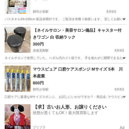
雑司が谷駅
8月8日
バスタオル34×100cm 新品未開封です。 ご覧頂き有難う御座います。 宜しくお願い致
東京
豊島区
雑司が谷駅
家庭用品
【ネイルサロン・美容サロン備品】キャスター付
きワゴン 白 収納ラック
300円
赤坂見附駅
8月8日
ネイルサロンで使用していた、ペダル式のゴミ箱です。 手を使わずに開閉できるため、
東京
港区
赤坂見附駅
掃除用具
ネイルサロン
マウスピュア 口腔ケアスポンジ Mサイズ 5本 川
本産業
800円
雑司が谷駅
8月8日
口腔ケアに最適なMサイズスポンジ、 お試しにいかがですか？ - 商品名: マウスピュア 口腔ケアスポ
東京
豊島区
雑司が谷駅
家庭用品
【求】古いお人形、お譲りください
状態が悪くてもOK！最大限買取します
プリフラ
Ad