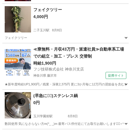
フェイクツリー
4,000円
二子玉川駅
8月8日
フェイクツリー
東京
世田谷区
二子玉川駅
家庭用品
≪寮無料・月収43万円・派遣社員≫自動車系工場
での組立・加工・プレス 交替制
時給1,900円
フジ技研株式会社 神奈川支店
神奈川県 藤沢市
提携サイト
★新年度時給UP1,900円／残業・深夜2,375円 更に3か月毎に12万円の奨励金を含む
神奈川
藤沢市
その他
(早急に🙇‍♀️)ステンレス鍋
0円
玉川学園前駅
8月8日
数回使用 気になさらない方m(*_ _)m 最寄バス停付近にてお取引お願いします🙂‍↕️⋆꙳