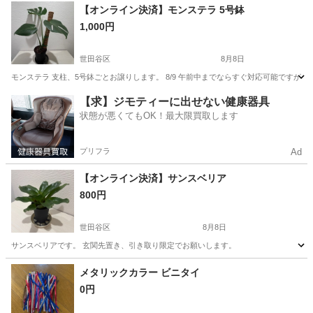
東京
町田市
玉川学園前駅
調理器具
ステンレス
【オンライン決済】モンステラ 5号鉢
1,000円
世田谷区
8月8日
モンステラ 支柱、5号鉢ごとお譲りします。 8/9 午前中までならすぐ対応可能ですが、
東京
世田谷区
家庭用品
【求】ジモティーに出せない健康器具
状態が悪くてもOK！最大限買取します
プリフラ
Ad
【オンライン決済】サンスベリア
800円
世田谷区
8月8日
サンスベリアです。 玄関先置き、引き取り限定でお願いします。
東京
世田谷区
家庭用品
メタリックカラー ビニタイ
0円