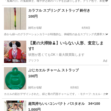
「鬼滅の刃」の鬼殺隊士、嘴平伊之助のバッヂをお譲りします。クリア色で、未使用品で
東京
豊島区
雑司が谷駅
ノベルティグッズ
カラフル スプリング ストラップ 鈴付き
100円
雑司が谷駅
8月8日
赤から緑へのグラデーションカラーが特徴的な、伸縮性のあるスプリング式携帯ストラップです。 
東京
豊島区
雑司が谷駅
その他
【夏の大掃除🧹】いらない人形、査定しま
す❗️
状態が悪くてもOK！最大限買取します
プリフラ
Ad
ぶじカエル チャーム ストラップ
100円
雑司が谷駅
8月8日
カエルの顔がデザインされた、緑と青の円形チャームです。 - モチーフ: カエル - カラー: 
東京
豊島区
雑司が谷駅
ノベルティグッズ
超気持ちいいコンパクト バスタオル 34×100
1,000円