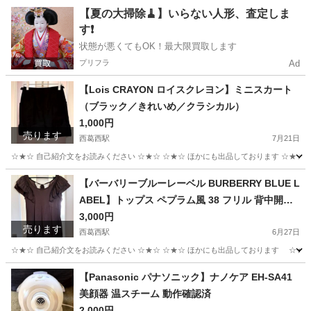
東京
江戸川区
西葛西駅
その他
ラルフローレン
【夏の大掃除🧹】いらない人形、査定しま
す❗️
状態が悪くてもOK！最大限買取します
プリフラ
Ad
【Lois CRAYON ロイスクレヨン】ミニスカート
（ブラック／きれいめ／クラシカル）
1,000円
売ります
西葛西駅
7月21日
☆★☆ 自己紹介文をお読みください ☆★☆ ☆★☆ ほかにも出品しております ☆★☆
東京
江戸川区
西葛西駅
スカート
ミニスカート
【バーバリーブルーレーベル BURBERRY BLUE L
ABEL】トップス ペプラム風 38 フリル 背中開き
ブラウン 半袖
3,000円
売ります
西葛西駅
6月27日
☆★☆ 自己紹介文をお読みください ☆★☆ ☆★☆ ほかにも出品しております ☆★☆
東京
江戸川区
西葛西駅
カットソー
ブルー
【Panasonic パナソニック】ナノケア EH-SA41
美顔器 温スチーム 動作確認済
2,000円