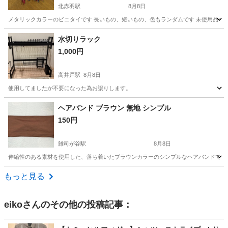
北赤羽駅
8月8日
メタリックカラーのビニタイです 長いもの、短いもの、色もランダムです 未使用品で
東京
北区
北赤羽駅
ラッピング用品
水切りラック
1,000円
高井戸駅
8月8日
使用してましたが不要になった為お譲りします。
東京
杉並区
高井戸駅
生活雑貨
水切り
ヘアバンド ブラウン 無地 シンプル
150円
雑司が谷駅
8月8日
伸縮性のある素材を使用した、落ち着いたブラウンカラーのシンプルなヘアバンドです。 - カ
東京
豊島区
雑司が谷駅
家庭用品
もっと見る
eiko
さんのその他の投稿記事：