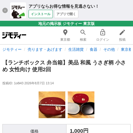
アプリならお得な情報を見逃さない！
インストール
アプリで開く
地元の掲示板 ジモティー 東京版
東京都
検索
ログイン
投稿
ジモティー
売ります・あげます
生活雑貨
食器
その他
東京都
【ランチボックス 弁当箱】美品 和風 うさぎ柄 小さ
め 女性向け 使用2回
投稿ID: 1o8i43
2026年8月7日 13:14
1,000円
価格