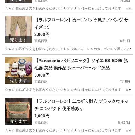
西葛西駅
7月19日
☆★☆ 自己紹介文をお読みください ☆★☆ ☆★☆ ほかにも出品しております ☆★☆
東京
江戸川区
西葛西駅
シャツ
ジーユー
【ラルフローレン】カーゴパンツ風チノパンツ サ
イズ：9
2,000円
売ります
西葛西駅
8月1日
☆★☆ 自己紹介文をお読みください ☆★☆ ラルフローレンのカーゴパンツ風チノパン
東京
江戸川区
西葛西駅
パンツ
カーゴパンツ
【Panasonic パナソニック】ソイエ ES-ED95 脱
毛器 美品 動作品 シェーバーヘッド欠品
3,000円
売ります
西葛西駅
7月5日
☆★☆ 自己紹介文をお読みください ☆★☆ ☆★☆ ほかにも出品しております ☆★☆ Pan
東京
江戸川区
西葛西駅
スキンケア
シェーバー
【ラルフローレン】二つ折り財布 ブラックウォッ
チ コンパクト 使用感あり
1,000円
売ります
西葛西駅
6月27日
☆★☆ 自己紹介文をお読みください ☆★☆ ☆★☆ ほかにも出品しております ☆★☆