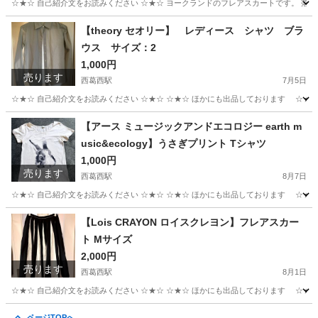
☆★☆ 自己紹介文をお読みください ☆★☆ ヨークランドのフレアスカートです。 落
東京
江戸川区
西葛西駅
スカート
ヨークランド
【theory セオリー】 レディース シャツ ブラ
ウス サイズ：2
1,000円
売ります
西葛西駅
7月5日
☆★☆ 自己紹介文をお読みください ☆★☆ ☆★☆ ほかにも出品しております ☆★☆ 
東京
江戸川区
西葛西駅
シャツ
theory
【アース ミュージックアンドエコロジー earth m
usic&ecology】うさぎプリント Tシャツ
1,000円
売ります
西葛西駅
8月7日
☆★☆ 自己紹介文をお読みください ☆★☆ ☆★☆ ほかにも出品しております ☆★☆ eart
東京
江戸川区
西葛西駅
Tシャツ
うさぎ
【Lois CRAYON ロイスクレヨン】フレアスカー
ト Mサイズ
2,000円
売ります
西葛西駅
8月1日
☆★☆ 自己紹介文をお読みください ☆★☆ ☆★☆ ほかにも出品しております ☆★☆ L
東京
江戸川区
西葛西駅
スカート
ミモレ
ページTOPへ