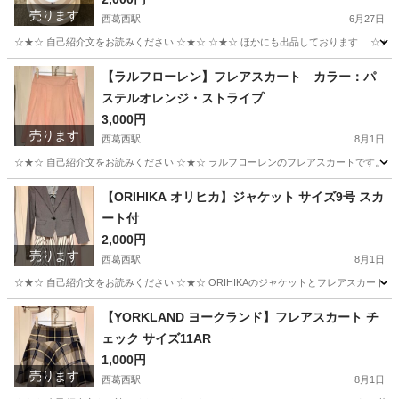
売ります
西葛西駅
6月27日
☆★☆ 自己紹介文をお読みください ☆★☆ ☆★☆ ほかにも出品しております ☆★☆ Pa
東京
江戸川区
西葛西駅
フェイスケア
スチーム
【ラルフローレン】フレアスカート カラー：パ
ステルオレンジ・ストライプ
3,000円
売ります
西葛西駅
8月1日
☆★☆ 自己紹介文をお読みください ☆★☆ ラルフローレンのフレアスカートです。 
東京
江戸川区
西葛西駅
スカート
ラルフローレン
【ORIHIKA オリヒカ】ジャケット サイズ9号 スカ
ート付
2,000円
売ります
西葛西駅
8月1日
☆★☆ 自己紹介文をお読みください ☆★☆ ORIHIKAのジャケットとフレアスカー
東京
江戸川区
西葛西駅
ジャケット
オリヒカ
【YORKLAND ヨークランド】フレアスカート チ
ェック サイズ11AR
1,000円
売ります
西葛西駅
8月1日