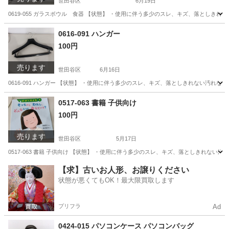
世田谷区
6月19日
0619-055 ガラスボウル 食器 【状態】 ・使用に伴う多少のスレ、キズ、落としき
東京
世田谷区
食器
現地
0616-091 ハンガー
100円
売ります
世田谷区
6月16日
0616-091 ハンガー 【状態】 ・使用に伴う多少のスレ、キズ、落としきれない汚れ
東京
世田谷区
洗濯用品
現地
0517-063 書籍 子供向け
100円
売ります
世田谷区
5月17日
0517-063 書籍 子供向け 【状態】 ・使用に伴う多少のスレ、キズ、落としきれな
東京
世田谷区
本/CD/DVD
現地
【求】古いお人形、お譲りください
状態が悪くてもOK！最大限買取します
プリフラ
Ad
0424-015 パソコンケース パソコンバッグ