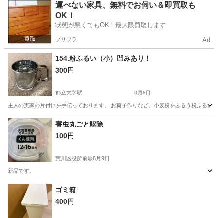
東京
目黒区
都立大学駅
食器
蕎麦
運べない家具、無料でお伺い＆即買取も
OK！
状態が悪くてもOK！最大限買取します
プリフラ
Ad
154.粉ふるい（小）凹みあり！
300円
都立大学駅
8月9日
主人の実家の片付けを手伝っております。 お菓子作りなど、小麦粉をふるう粉ふるいです。
東京
目黒区
都立大学駅
生活雑貨
実家
害虫丸ごと駆除
100円
荒川区役所前駅
8月9日
新品です。
東京
荒川区
荒川区役所前駅
家庭用品
新品
ゴミ箱
400円