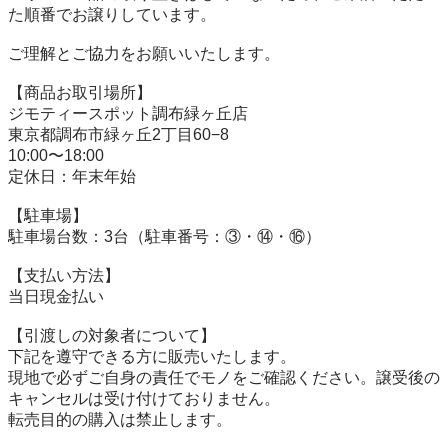
た順番でお譲りしています。

ご理解とご協力をお願いいたします。

【商品お取引場所】

ジモティースポット調布緑ヶ丘店

東京都調布市緑ヶ丘2丁目60−8

10:00〜18:00

定休日：年末年始

【駐⾞場】

駐車場台数：3台（駐車番号：③・⑭・⑯）

【⽀払い⽅法】

当日現金払い

【引渡しの対象者について】

下記を遵守できる⽅に販売いたします。

現地で必ずご⾃⾝の責任でモノをご確認ください。譲受後の
キャンセルは受け付けておりません。

転売⽬的の購⼊は禁⽌します。