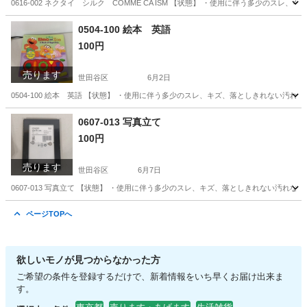
0616-002 ネクタイ シルク COMME CA ISM 【状態】 ・使用に伴う多少の
東京
世田谷区
小物
現地
0504-100 絵本 英語
100円
売ります
世田谷区
6月2日
0504-100 絵本 英語 【状態】 ・使用に伴う多少のスレ、キズ、落としきれない汚
東京
世田谷区
子供用品
現地
0607-013 写真立て
100円
売ります
世田谷区
6月7日
0607-013 写真立て 【状態】 ・使用に伴う多少のスレ、キズ、落としきれない汚れ
東京
世田谷区
インテリア雑貨/小物
現地
ページTOPへ
欲しいモノが見つからなかった方
ご希望の条件を登録するだけで、新着情報をいち早くお届け出来ま
す。