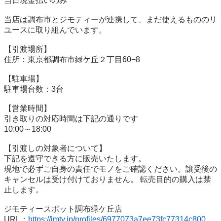
当⽇現⾦払いのみ

当店は調布市とジモティーが連携して、まだ使えるもののリ
ユースに取り組んでいます。

【引渡場所】

住所：東京都調布市緑ケ丘２丁目60−8

【駐⾞場】

駐車場台数：3台

【営業時間】

引き取りの対応時間は下記の通りです

10:00～18:00

【引渡しの対象者について】

下記を遵守できる⽅に販売いたします。

現地で必ずご⾃⾝の責任でモノをご確認ください。譲受後の
キャンセルは受け付けておりません。 転売⽬的の購⼊は禁
⽌します。

ジモティースポット調布緑ケ丘店

URL：
https://jmty.jp/profiles/6977073a7ee73fc77314c800