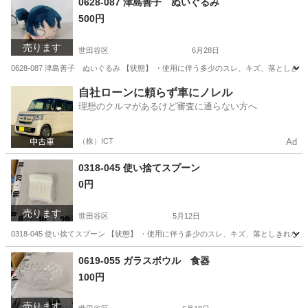
0628-087 津島善子 ぬいぐるみ
500円
売ります
世田谷区
6月28日
0628-087 津島善子 ぬいぐるみ 【状態】 ・使用に伴う多少のスレ、キズ、落とし
東京
世田谷区
おもちゃ
現地
自社ローンに頼らず車にノレル
理想のクルマがあるけど審査に通らない方へ
（株）ICT
Ad
0318-045 使い捨てスプーン
0円
売ります
世田谷区
5月12日
0318-045 使い捨てスプーン 【状態】 ・使用に伴う多少のスレ、キズ、落としきれ
東京
世田谷区
スポーツ
現地
0619-055 ガラスボウル 食器
100円
売ります