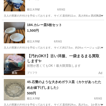
都立大学駅
8月9日
主人の実家の片付けを手伝っております。 サイズ:直径約11㎝、高さ約6㎝ 西武陶器
東京
目黒区
都立大学駅
食器
小鉢
184.カレー皿5枚セット
1,500円
都立大学駅
8月9日
主人の実家の片付けを手伝っております。 サイズ:約17.5㎝、約24㎝ ベージュっ
東京
目黒区
都立大学駅
食器
実家
【汚れOK‼️】古い洋服、一袋まるまる買取
します✨
状態が悪くてもOK！最大限買取します
プリフラ
Ad
45.石畳のような大きめガラス皿（カケがあったた
めお値下げしました）
500円
都立大学駅
8月9日
主人の実家の片付けを手伝っております。 サイズ:直径約24㎝。高さ5㎝。 1か所カケ