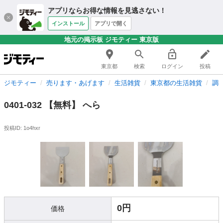
アプリならお得な情報を見逃さない！
インストール
アプリで開く
地元の掲示板 ジモティー 東京版
東京都
検索
ログイン
投稿
ジモティー
売ります・あげます
生活雑貨
東京都の生活雑貨
調
0401-032 【無料】 へら
投稿ID: 1o4hxr
0円
価格