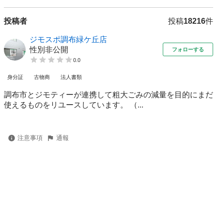
投稿者
投稿
18216
件
ジモスポ調布緑ケ丘店
性別非公開
フォローする
0.0
身分証
古物商
法人書類
調布市とジモティーが連携して粗⼤ごみの減量を⽬的にまだ
使えるものをリユースしています。 （...
注意事項
通報