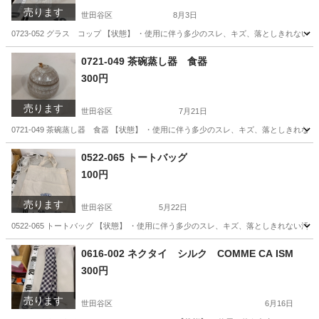
売ります
世田谷区
8月3日
0723-052 グラス コップ 【状態】 ・使用に伴う多少のスレ、キズ、落としきれな
東京
世田谷区
食器
現地
0721-049 茶碗蒸し器 食器
300円
売ります
世田谷区
7月21日
0721-049 茶碗蒸し器 食器 【状態】 ・使用に伴う多少のスレ、キズ、落としきれ
東京
世田谷区
インテリア雑貨/小物
茶碗蒸し
0522-065 トートバッグ
100円
売ります
世田谷区
5月22日
0522-065 トートバッグ 【状態】 ・使用に伴う多少のスレ、キズ、落としきれない
東京
世田谷区
バッグ
現地
0616-002 ネクタイ シルク COMME CA ISM
300円
売ります
世田谷区
6月16日