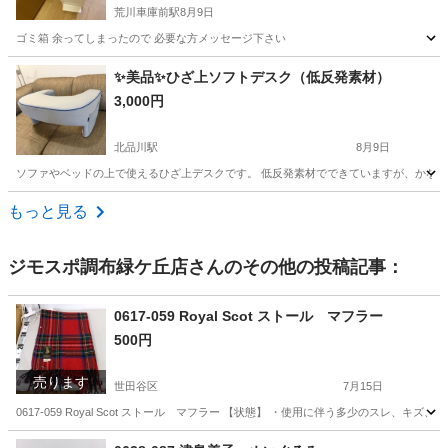
荒川車庫前駅
8月9日
ゴミ箱 余ってしまったので 必要な方メッセージ下さい
東京
足立区
荒川車庫前駅
生活雑貨
✨美品✨ひざ上ソフトデスク（低反発素材）
3,000円
北品川駅
8月9日
ソファやベッドの上で使えるひざ上デスクです。 低反発素材でできていますが、かなりし
東京
品川区
北品川駅
家庭用品
もっと見る
ジモスポ調布緑ケ丘店
さんのその他の投稿記事：
0617-059 Royal Scot ストール マフラー
500円
売ります
世田谷区
7月15日
0617-059 Royal Scot ストール マフラー 【状態】 ・使用に伴う多少のスレ
東京
世田谷区
小物
現地