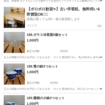
新品、未使用 タイでもらった小麦やワラを混ぜたプラスチックエコ素材のタンブラー
東京
練馬区
練馬駅
食器
【ボロボロ歓迎✨】古い学習机、無料伺い&
即買取OK🙆‍♀️
状態が悪くてもOK！最大限買取します
プリフラ
Ad
188.ガラス冷茶器5個セット
1,000円
都立大学駅
8月9日
主人の実家の片付けを手伝っております。 サイズ:直径約7.5㎝、高さ約6.8㎝ 涼や
東京
目黒区
都立大学駅
食器
ガラス
186.青の鉢3つセット
1,000円
都立大学駅
8月9日
主人の実家の片付けを手伝っております。 サイズ:直径約14㎝、約7.5㎝ 3つセット
東京
目黒区
都立大学駅
食器
実家
185.菊柄の小鉢3つセット
1,000円