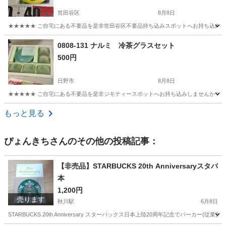
世田谷区
8月8日
★★★★★ ご自宅にある不要品を是非世田谷区不要品持ち込みスポットへお持ち込みしません
東京
世田谷区
調理器具
バナナ
0808-131 ナルミ 冷茶グラスセット
500円
日野市
8月8日
★★★★★ ご自宅にある不要品を是非ジモティースポットへお持ち込みしませんか？ 家電や家具
東京
日野市
食器
現地
もっと見る
ぴょんきち
さんのその他の投稿記事：
【非売品】STARBUCKS 20th Anniversaryスタバ
本
1,200円
売ります
秋川駅
6月8日
STARBUCKS 20th Anniversary スターバックス日本上陸20周年記念でパー