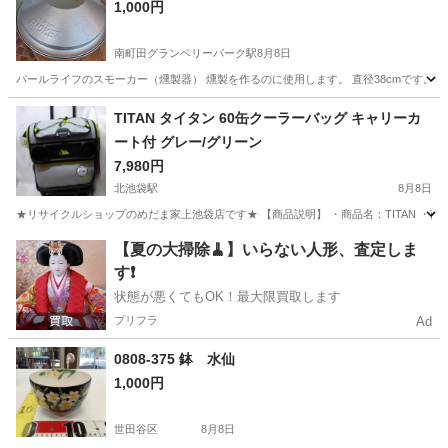
1,000円
南町田グランベリーパーク駅
8月8日
パールライフのスモーカー（燻製器） 燻製を作るのに使用します。 直径38cmです。
東京
町田市
南町田グランベリーパーク駅
調理器具
TITAN タイタン 60缶クーラーバッグ キャリーカ
ート付 グレー/グリーン
7,980円
北池袋駅
8月8日
★リサイクルショップのめだま家上池袋店です★ 【商品説明】 ・商品名：TITAN ・
東京
豊島区
北池袋駅
その他
TITAN
【夏の大掃除🧹】いらない人形、査定しま
す❗️
状態が悪くてもOK！最大限買取します
プリフラ
Ad
0808-375 鉢 水仙
1,000円
世田谷区
8月8日