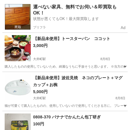
東京
品川区
大井町駅
調理器具
トースター
運べない家具、無料でお伺い＆即買取も
OK！
状態が悪くてもOK！最大限買取します
プリフラ
Ad
【新品未使用】トースターパン ココット
3,000円
大井町駅
8月8日
購入したものの使用していないため、綺麗なうちに手放そうと思います。 ※当方の自宅
東京
品川区
大井町駅
調理器具
トースター
【新品未使用】波佐見焼 ネコのプレート＋マグ
カップ＋お椀
5,000円
大井町駅
8月8日
猫が可愛くて購入したものの、使用していないので使用してくださる方に。 プレート１
東京
品川区
大井町駅
食器
波佐見焼
0808-370 バナナでかんたん包丁研ぎ
100円