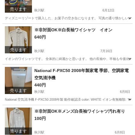
売ります
秋川駅
6月12日
ディズニーリゾートで購入した、お菓子の空き缶になります。 写真の通り懐かしいレア物も多
東京
あきる野市
秋川駅
その他
空き缶
※非対面OK※白長袖ワイシャツ イオン
640円
売ります
秋川駅
7月16日
イオンのワイシャツです。 全体的に綺麗かと思います。 他の長袖や、半袖も今後出品
東京
あきる野市
秋川駅
シャツ
ワイシャツ
National F-PXC50 2008年製家電 季節、空調家電
空気清浄機
440円
売ります
秋川駅
6月8日
National 空気清浄機 F-PXC50 2008年製 動作確認済 color: WHITE イオン有
東京
あきる野市
秋川駅
季節、空調家電
National
※非対面OK※メンズ白長袖ワイシャツ汚れ有り
100円
売ります
秋川駅
6月8日