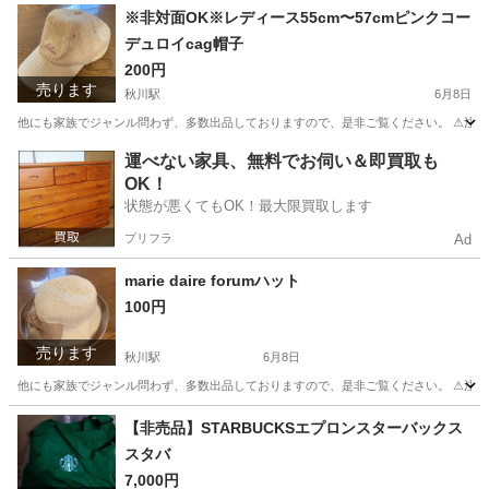
東京
あきる野市
秋川駅
本/CD/DVD
20t
※非対面OK※レディース55cm〜57cmピンクコー
デュロイcag帽子
200円
売ります
秋川駅
6月8日
他にも家族でジャンル問わず、多数出品しておりますので、是非ご覧ください。 ⚠注意
東京
あきる野市
秋川駅
小物
ピンク
運べない家具、無料でお伺い＆即買取も
OK！
状態が悪くてもOK！最大限買取します
プリフラ
Ad
marie daire forumハット
100円
売ります
秋川駅
6月8日
他にも家族でジャンル問わず、多数出品しておりますので、是非ご覧ください。 ⚠注意
東京
あきる野市
秋川駅
小物
家族
【非売品】STARBUCKSエプロンスターバックス
スタバ
7,000円