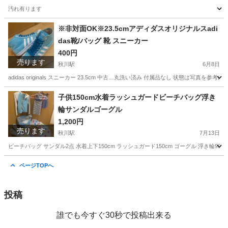
汚れ有ります
東京
あきる野市
秋川駅
シャツ
ワイシャツ
※非対面OK※23.5cmアディダスオリジナルスadi
das靴/バッグ 靴 スニーカー
400円
売ります
秋川駅
6月8日
adidas originals スニーカー 23.5cm 中古…丸洗い済み 付属品なし 状態
東京
あきる野市
秋川駅
靴
adidas
子供150cm水着ラッシュガードビーチバッグ浮き
輪サンダルゴーグル
1,200円
売ります
秋川駅
7月13日
ビーチバッグ サンダル2点 水着上下150cm ラッシュガード150cm ゴーグル 浮き
東京
あきる野市
秋川駅
水泳
ラッシュガード
ページTOPへ
投稿
誰でも今すぐ30秒で投稿出来る