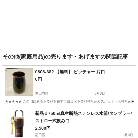
その他(家庭用品)の売ります・あげますの関連記事
0808-382 【無料】 ピッチャー 片口
0円
世田谷区
8月8日
★★★★★ ご自宅にある不要品を是非世田谷区不要品持ち込みスポットへお持ち込みしません
東京
世田谷区
食器
片口
新品☆750ml真空断熱ステンレス水筒/タンブラー/
ストロー式飲み口
2,500円
墨田区
8月8日