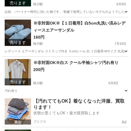
売ります
秋川駅
6月8日
以前、パートナー時代に頂いた物です。 制服で使用していないモデルのようでした。 保
東京
あきる野市
秋川駅
その他
時代
※非対面OK※【１日着用】白5cm丸洗い済みレデ
ィースエアーサンダル
160円
売ります
秋川駅
7月16日
レディース エアーサンダル ストラップ付き ５cmヒール 白 １日着用 Mサイズ 丸
東京
あきる野市
秋川駅
靴
エアー
※非対面OK※白ス クール半袖シャツ汚れ有り
200円
売ります
秋川駅
6月8日
汚れ有り
東京
あきる野市
秋川駅
シャツ
汚れ
【汚れててもOK】着なくなった洋服、買取
ります！
状態が悪くてもOK！最大限買取します
プリフラ
Ad