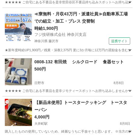
★★★★★ ご自宅にある不要品を是非世田谷区不要品持ち込みスポットへお持ち込みしません
東京
世田谷区
食器
水仙
≪寮無料・月収43万円・派遣社員≫自動車系工場
での組立・加工・プレス 交替制
時給1,900円
フジ技研株式会社 神奈川支店
神奈川県 藤沢市
提携サイト
★新年度時給UP1,900円／残業・深夜2,375円 更に3か月毎に12万円の奨励金を含む
神奈川
藤沢市
その他
0808-132 有田焼 シルクロード 食器セット
500円
日野市
8月8日
★★★★★ ご自宅にある不要品を是非ジモティースポットへお持ち込みしませんか？ 家電や家具
東京
日野市
食器
シルクロード
【新品未使用】トースタークッキング トースタ
ーパン
4,000円
大井町駅
8月8日
購入したものの使用していないため、綺麗なうちに手放そうと思います。 ※当方の自宅