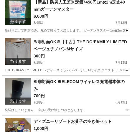
【新品】防炎人工芝※定価7458円1m✖️2m芝丈40
mmガーデンマスター
6,000円
売ります
秋川駅
7月13日
新品※広げて開封済み。丸めて縛ってお渡しします。 ガーデンマスター 1m✖️2m 芝丈4
東京
あきる野市
秋川駅
その他
人工芝
※非対面OK※【中古】THE DO!FAMILY LIMITED
ベージュチノパンMサイズ
300円
売ります
秋川駅
7月13日
THE DO!FAMILY LIMITED レディース チノパン ベージュ Mサイズ ウエスト…37c
東京
あきる野市
秋川駅
パンツ
チノパン
※非対面OK ※ELECOMワイヤレス充電器本体の
み
760円
売ります
秋川駅
6月12日
発送はしていません。 直接の受け渡しのみとなります。
東京
あきる野市
秋川駅
携帯アクセサリー
ワイヤレス充電
ディズニーリゾートお菓子の空き缶セット
1,000円