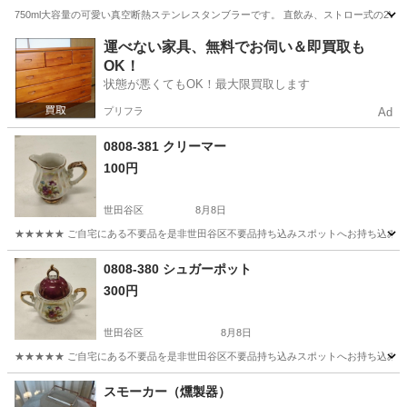
750ml大容量の可愛い真空断熱ステンレスタンブラーです。 直飲み、ストロー式の2W
東京
墨田区
家庭用品
運べない家具、無料でお伺い＆即買取も
OK！
状態が悪くてもOK！最大限買取します
プリフラ
Ad
0808-381 クリーマー
100円
世田谷区
8月8日
★★★★★ ご自宅にある不要品を是非世田谷区不要品持ち込みスポットへお持ち込みしません
東京
世田谷区
食器
スポット
0808-380 シュガーポット
300円
世田谷区
8月8日
★★★★★ ご自宅にある不要品を是非世田谷区不要品持ち込みスポットへお持ち込みしません
東京
世田谷区
食器
スポット
スモーカー（燻製器）