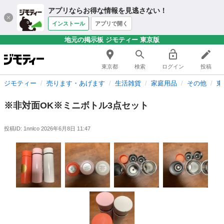
アプリならお得な情報を見逃さない！
インストール
アプリで開く
地元の掲示板 ジモティー 東京版
東京都
検索
ログイン
投稿
ジモティー
売ります・あげます
生活雑貨
家庭用品
その他
東
※非対面OK※ミニボトル3点セット
投稿ID: 1nnlco
2026年6月8日 11:47