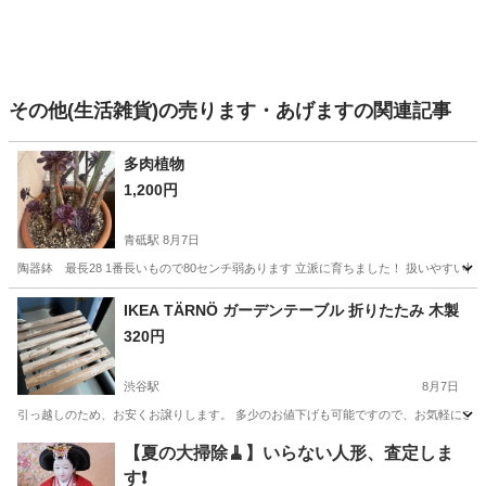
その他(生活雑貨)の売ります・あげますの関連記事
多肉植物
1,200円
青砥駅
8月7日
陶器鉢 最長28 1番長いもので80センチ弱あります 立派に育ちました！ 扱いやすい植
東京
葛飾区
青砥駅
家庭用品
IKEA TÄRNÖ ガーデンテーブル 折りたたみ 木製
320円
渋谷駅
8月7日
引っ越しのため、お安くお譲りします。 多少のお値下げも可能ですので、お気軽にご相談くだ
東京
渋谷区
渋谷駅
家庭用品
【夏の大掃除🧹】いらない人形、査定しま
す❗️