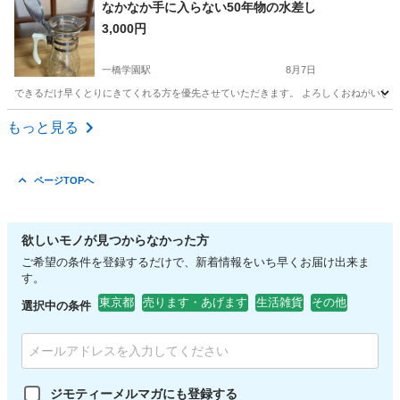
東京
文京区
護国寺駅
家庭用品
なかなか手に入らない50年物の水差し
3,000円
一橋学園駅
8月7日
できるだけ早くとりにきてくれる方を優先させていただきます。 よろしくおねがいし
東京
小平市
一橋学園駅
食器
もっと見る
ページTOPへ
欲しいモノが見つからなかった方
ご希望の条件を登録するだけで、新着情報をいち早くお届け出来ま
す。
東京都
売ります・あげます
生活雑貨
その他
選択中の条件
ジモティーメルマガにも登録する