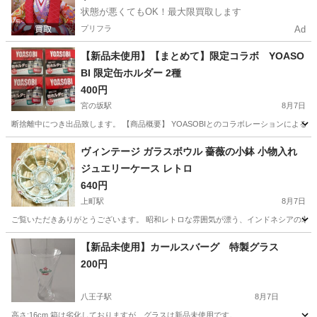
状態が悪くてもOK！最大限買取します
プリフラ
Ad
【新品未使用】【まとめて】限定コラボ YOASO
BI 限定缶ホルダー 2種
400円
宮の坂駅
8月7日
断捨離中につき出品致します。 【商品概要】 YOASOBIとのコラボレーションによる
東京
世田谷区
宮の坂駅
生活雑貨
ヴィンテージ ガラスボウル 薔薇の小鉢 小物入れ
ジュエリーケース レトロ
640円
上町駅
8月7日
ご覧いただきありがとうございます。 昭和レトロな雰囲気が漂う、インドネシアの老舗ガ
東京
世田谷区
上町駅
生活雑貨
【新品未使用】カールスバーグ 特製グラス
200円
八王子駅
8月7日
高さ:16cm 箱は劣化しておりますが、グラスは新品未使用です。