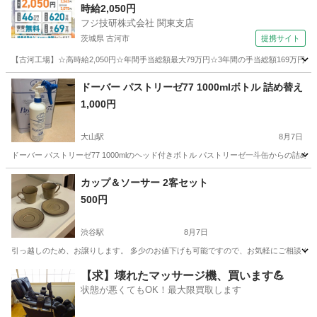
時給2,050円
フジ技研株式会社 関東支店
茨城県 古河市
提携サイト
【古河工場】☆高時給2,050円☆年間手当総額最大79万円☆3年間の手当総額169万円
茨城
古河市
その他
ドーバー パストリーゼ77 1000mlボトル 詰め替え
1,000円
大山駅
8月7日
ドーバー パストリーゼ77 1000mlのヘッド付きボトル パストリーゼ一斗缶からの
東京
板橋区
大山駅
家庭用品
カップ＆ソーサー 2客セット
500円
渋谷駅
8月7日
引っ越しのため、お譲りします。 多少のお値下げも可能ですので、お気軽にご相談くださ
東京
渋谷区
渋谷駅
食器
【求】壊れたマッサージ機、買います💪
状態が悪くてもOK！最大限買取します