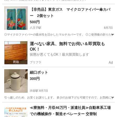
東京
八王子市
八王子駅
食器
カールスバーグ
【非売品】東京ガス マイクロファイバー傘カバ
ー 2個セット
500円
八王子駅
8月7日
◎マイクロファイバーの吸水性を活かしたマルチカバーです。 ◎ご使用後の折りたたみ傘
東京
八王子市
八王子駅
その他
吸水
運べない家具、無料でお伺い＆即買取も
OK！
状態が悪くてもOK！最大限買取します
プリフラ
Ad
細口ポット
300円
渋谷駅
8月7日
引っ越しのため、お安くお譲りします。 多少のお値下げも可能ですので、お気軽にご相談
東京
渋谷区
渋谷駅
食器
≪寮無料・月収46万円・派遣社員≫自動車系工場
での機械操作・製造オペレーター 交替制