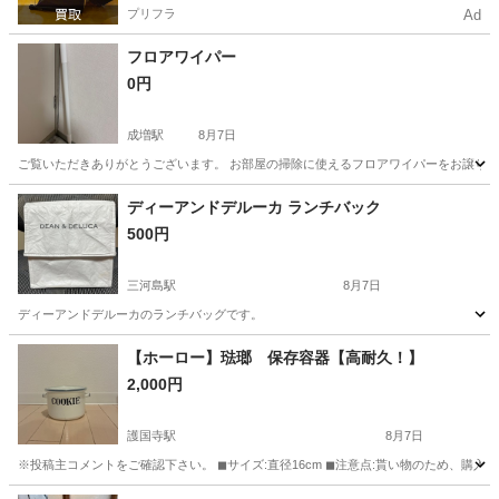
プリフラ
Ad
フロアワイパー
0円
成増駅
8月7日
ご覧いただきありがとうございます。 お部屋の掃除に使えるフロアワイパーをお譲り
東京
板橋区
成増駅
掃除用具
ワイパー
ディーアンドデルーカ ランチバック
500円
三河島駅
8月7日
ディーアンドデルーカのランチバッグです。
東京
荒川区
三河島駅
その他
【ホーロー】琺瑯 保存容器【高耐久！】
2,000円
護国寺駅
8月7日
※投稿主コメントをご確認下さい。 ◼︎サイズ:直径16cm ◼︎注意点:貰い物のため、