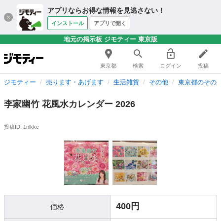
アプリならお得な情報を見逃さない！
インストール
アプリで開く
地元の掲示板 ジモティー 東京版
東京都
検索
ログイン
投稿
ジモティー
売ります・あげます
生活雑貨
その他
東京都のその
李家幽竹 花風水カレンダー 2026
投稿ID: 1nlkkc
400円
価格