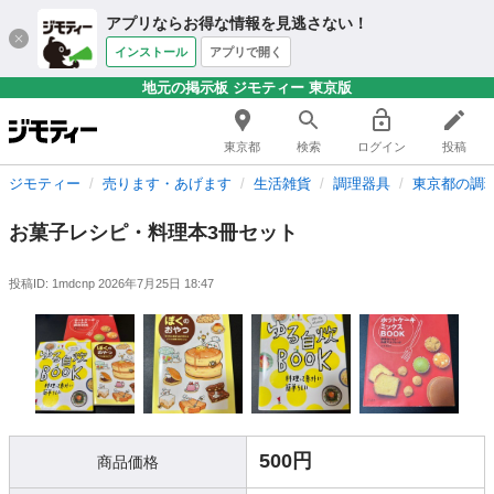
アプリならお得な情報を見逃さない！
インストール
アプリで開く
地元の掲示板 ジモティー 東京版
東京都
検索
ログイン
投稿
ジモティー
売ります・あげます
生活雑貨
調理器具
東京都の調
お菓子レシピ・料理本3冊セット
投稿ID: 1mdcnp
2026年7月25日 18:47
500円
商品価格