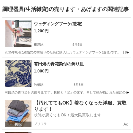
調理器具(生活雑貨)の売ります・あげますの関連記事
ウェディングブーケ(造花)
1,200円
根津駅
8月8日
2025年6月に結婚式の前撮りのために購入したウェディングブーケ(造花)です。 【購入
東京
文京区
根津駅
冠婚葬祭
有田焼の青花染付の飾り皿
1,000円
竹橋駅
8月8日
有田焼の青花染付の飾り皿です。帆船と「宝」の文字、そして鶴が描かれた縁起の良いデザ
東京
千代田区
竹橋駅
生活雑貨
染付
【汚れててもOK】着なくなった洋服、買取
ります！
状態が悪くてもOK！最大限買取します
プリフラ
Ad