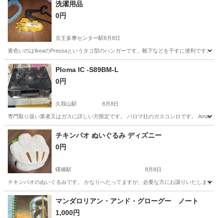
洗濯用品
0円
京王多摩センター駅
8月8日
黄色いのはIkeaのPressaというタコ型のハンガーです。靴下などを干すに便利です。 
東京
多摩市
京王多摩センター駅
洗濯用品
用品
Ploma IC -S89BM-L
0円
久我山駅
8月8日
専門取り扱い業者又はガスに詳しい方限定です。 パロマ社のガスコンロです。 Amazonで
東京
杉並区
久我山駅
調理器具
チキンパオ ぬいぐるみ ディズニー
0円
曙橋駅
8月8日
チキンパオのぬいぐるみです。 かなりへたってますが、必要な方にお譲りいたします。
東京
新宿区
曙橋駅
生活雑貨
マンダロリアン・アンド・グローグー ノート
1,000円