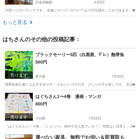
白金高輪駅
8月8日
大型ハンガーラックです。 全体にカーテンがついており中を隠すことができます。 約
東京
港区
白金高輪駅
生活雑貨
もっと見る
はち
さんのその他の投稿記事：
ブラックモーリー5匹（白黒斑、ｸﾞﾚ-）熱帯魚
500円
売ります
尾久駅
7月25日
熱帯魚初心者にもおすすめです！ かわいいブチの子、グレーの子が多いです。 生まれてから半
東京
荒川区
尾久駅
その他
ブラックモーリー
はぐちさん1〜4巻 漫画・マンガ
800円
売ります
小台駅
7月25日
『はぐちさん１～４巻』（くらっぺ） SNSで大人気マンガ！！ 何気ない日常と、人との距
東京
荒川区
小台駅
マンガ、コミック、アニメ
漫画
運べない家具、無料でお伺い＆即買取も