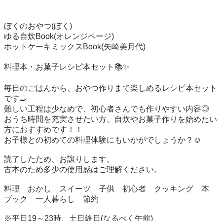
ぼくのおやつ(ぼく)

ゆる自炊Book(オレンジページ)

ホットケーキミックスBook(矢崎美月代)

料理本・お菓子レシピ本セット📚✨

毎日のごはんから、おやつ作りまで楽しめるレシピ本セット
です🍳

難しい工程は少なめで、初心者さんでも作りやすい内容◎

おうち時間を充実させたい方、自炊やお菓子作りを始めたい
方におすすめです！！

お子様との初めての料理体験にもいかがでしょうか？☺️

読了したため、お譲りします。

古本のため多少の使用感はご理解ください。

料理　おかし　スイーツ　子供　初心者　クッキング　本　
ブック　一人暮らし　節約

※平日19～23時、土日終日(なるべく午前) 
