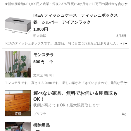
★新年度時給UP1,900円／残業・深夜2,375円 更に3か月毎に12万円の奨励金を含む
神奈川
藤沢市
その他
IKEA ティッシュケース ティッシュボックス
鉄 シルバー アイアンラック
1,000円
明大前駅
8月8日
IKEAのティッシュボックスです。 廃盤品。 特に目立つ汚れなどはありません。 ■引き
東京
世田谷区
明大前駅
家庭用品
ティッシュ
モンステラ
500円
文京区
8月8日
モンステラです。 高さ１３０cmです。 新しい葉が出てきていますので、元気な子だ
東京
文京区
家庭用品
運べない家具、無料でお伺い＆即買取も
OK！
状態が悪くてもOK！最大限買取します
プリフラ
Ad
掃除用品