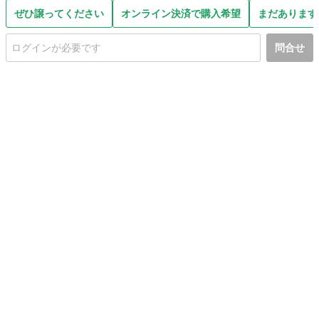
ぜひ譲ってください
オンライン決済で購入希望
まだあります
問合せ
初めての方へ
利用規約
プライバシーポリシー
プライバシー・ステートメント
健全化に資する運用方針
お問い合わせ
運営会社
サイトマップ
ご利用ガイド
フリーワードで探す
PC版で表示
都道府県選択
特定商取引法の表示
利用者情報の外部送信について
© 2011-
2026
Jmty, Inc.