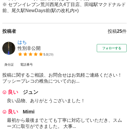
※ セブンイレブン荒川西尾久4丁目店、田端駅マクドナルド
前、尾久駅NewDays前(駅の改札内×)
投稿者
投稿
25
件
はち
性別非公開
フォローする
5.0
(
29
)
身分証
電話番号
投稿に関するご相談、お問合せはお気軽ご連絡ください！
ブッシープレコの稚魚についてのお...
良い
ジュン
良い品物、ありがとうございました！
良い
Mimi
最初から最後までとても丁寧に対応していただき、スム
ーズに取引ができました。 大事...