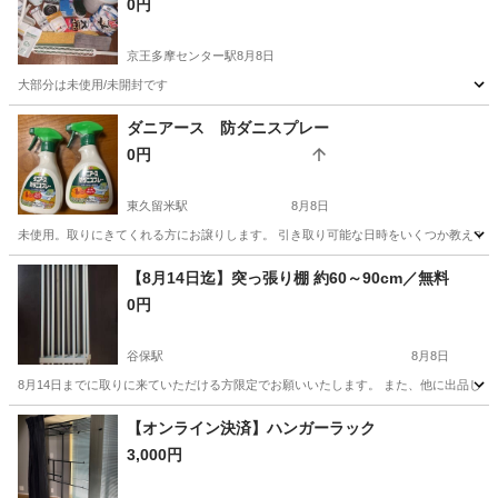
0円
京王多摩センター駅
8月8日
大部分は未使用/未開封です
東京
多摩市
京王多摩センター駅
掃除用具
用品
ダニアース 防ダニスプレー
0円
東久留米駅
8月8日
未使用。取りにきてくれる方にお譲りします。 引き取り可能な日時をいくつか教えてく
東京
東久留米市
東久留米駅
掃除用具
【8月14日迄】突っ張り棚 約60～90cm／無料
0円
谷保駅
8月8日
8月14日までに取りに来ていただける方限定でお願いいたします。 また、他に出品して
東京
国立市
谷保駅
その他
無料
【オンライン決済】ハンガーラック
3,000円