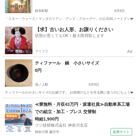
錦糸町駅
8月8日
「スター・ウォーズ／マンダロリアン・アンド・グローグー」の公式A5ノートブックです
東京
墨田区
錦糸町駅
その他
【求】古いお人形、お譲りください
状態が悪くてもOK！最大限買取します
プリフラ
Ad
ティファール 鍋 小さいサイズ
0円
池ノ上駅
8月8日
ティファールの小さいサイズのお鍋です。 お味噌汁などを作る際に使うのにちょうど良
東京
世田谷区
池ノ上駅
調理器具
≪寮無料・月収43万円・派遣社員≫自動車系工場
での組立・加工・プレス 交替制
時給1,900円
フジ技研株式会社 神奈川支店
神奈川県 藤沢市
提携サイト