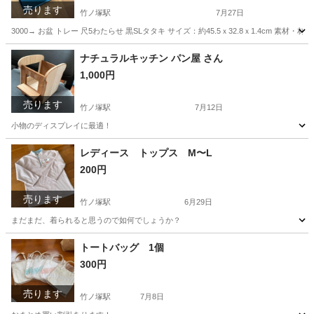
売ります
竹ノ塚駅
7月27日
3000→ お盆 トレー 尺5わたらせ 黒SLタタキ サイズ：約45.5ｘ32.8ｘ1.4cm
東京
足立区
竹ノ塚駅
食器
お盆
ナチュラルキッチン パン屋 さん
1,000円
売ります
竹ノ塚駅
7月12日
小物のディスプレイに最適！
東京
足立区
竹ノ塚駅
その他
ナチュラルキッチン
レディース トップス M〜L
200円
売ります
竹ノ塚駅
6月29日
まだまだ、着られると思うので如何でしょうか？
東京
足立区
竹ノ塚駅
トレーナー
トートバッグ 1個
300円
売ります
竹ノ塚駅
7月8日