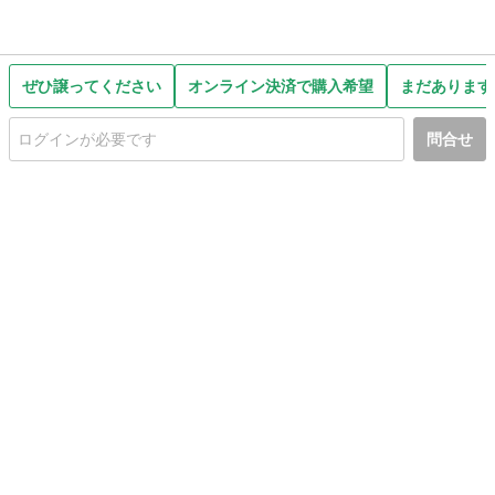
ぜひ譲ってください
オンライン決済で購入希望
まだあります
問合せ
初めての方へ
利用規約
プライバシーポリシー
プライバシー・ステートメント
健全化に資する運用方針
お問い合わせ
運営会社
サイトマップ
ご利用ガイド
フリーワードで探す
PC版で表示
都道府県選択
特定商取引法の表示
利用者情報の外部送信について