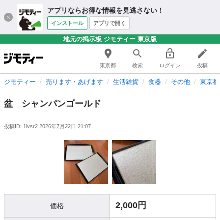
アプリならお得な情報を見逃さない！
インストール
アプリで開く
地元の掲示板 ジモティー 東京版
東京都
検索
ログイン
投稿
ジモティー
売ります・あげます
生活雑貨
食器
その他
東京都
盆 シャンパンゴールド
投稿ID: 1ivsr2
2026年7月22日 21:07
2,000円
価格