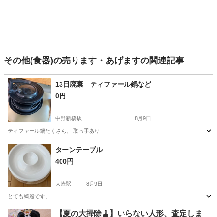
その他(食器)の売ります・あげますの関連記事
13日廃棄 ティファール鍋など
0円
中野新橋駅
8月9日
ティファール鍋たくさん。 取っ手あり
東京
中野区
中野新橋駅
調理器具
ティファール
ターンテーブル
400円
大崎駅
8月9日
とても綺麗です。
東京
品川区
大崎駅
食器
ターンテーブル
【夏の大掃除🧹】いらない人形、査定しま