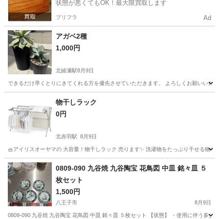
状態が悪くてもOK！最大限買取します
プリフラ
Ad
アガベ2種
1,000円
北綾瀬駅
8月9日
できるだけ早くとりにきてくれる方を優先させていただきます。 よろしくお願いいた
東京
足立区
北綾瀬駅
家庭用品
アガベ
物干しラック
0円
北赤羽駅
8月9日
🧺アイリスオーヤマの 大容量！物干しラック 売ります✨ 洗濯物をたっぷり干せる物干しラッ
東京
北区
北赤羽駅
洗濯用品
0809-090 九谷焼 九谷陶宝 花鳥図 中皿 銘々皿 ５
枚セット
1,500円
八王子市
8月9日
0809-090 九谷焼 九谷陶宝 花鳥図 中皿 銘々皿 ５枚セット 【状態】 ・使用に