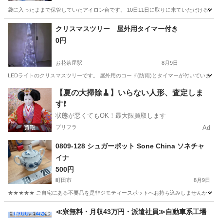
袋に入ったままで保管していたアイロン台です。 10日11日に取りに来ていただける方
東京
豊島区
北池袋駅
家庭用品
クリスマスツリー 屋外用タイマー付き
0円
お花茶屋駅
8月9日
LEDライトのクリスマスツリーです。 屋外用のコード(防雨)とタイマーが付いています
東京
葛飾区
お花茶屋駅
年中行事用品
【夏の大掃除🧹】いらない人形、査定しま
す❗️
状態が悪くてもOK！最大限買取します
プリフラ
Ad
0809-128 シュガーポット Sone China ソネチャ
イナ
500円
町田市
8月9日
★★★★★ ご自宅にある不要品を是非ジモティースポットへお持ち込みしませんか？ 家
東京
町田市
食器
現地
≪寮無料・月収43万円・派遣社員≫自動車系工場