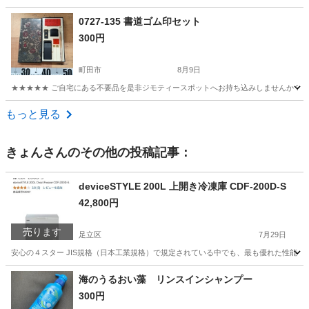
東京
八王子市
食器
九谷
0727-135 書道ゴム印セット
300円
町田市
8月9日
★★★★★ ご自宅にある不要品を是非ジモティースポットへお持ち込みしませんか？ 家
東京
町田市
その他
ゴム印
もっと見る
きょん
さんのその他の投稿記事：
deviceSTYLE 200L 上開き冷凍庫 CDF-200D-S
42,800円
売ります
足立区
7月29日
安心の４スター JIS規格（日本工業規格）で規定されている中でも、最も優れた性能を表
東京
足立区
キッチン家電
海のうるおい藻 リンスインシャンプー
300円