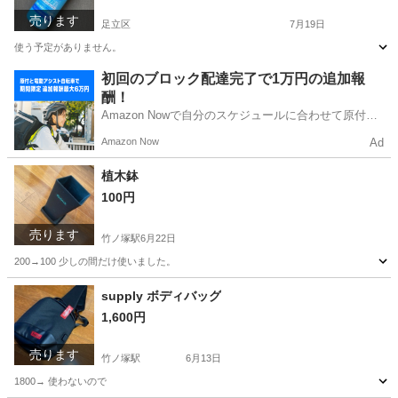
売ります
足立区
7月19日
使う予定がありません。
東京
足立区
ヘアケア
リンスインシャンプー
初回のブロック配達完了で1万円の追加報
酬！
Amazon Nowで自分のスケジュールに合わせて原付や
電動アシスト自転車で配達し、報酬を獲得しましょ
Amazon Now
Ad
う！
植木鉢
100円
売ります
竹ノ塚駅
6月22日
200→100 少しの間だけ使いました。
東京
足立区
竹ノ塚駅
生活雑貨
supply ボディバッグ
1,600円
売ります
竹ノ塚駅
6月13日
1800→ 使わないので