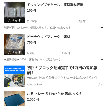
東京
足立区
竹ノ塚駅
バッグ
ボディバッグ
ドッキングプチケース 筒型重ね容器
100円
売ります
竹ノ塚駅
8月5日
1個100円 おまとめがい割引あります。 色違いもあります！
東京
足立区
竹ノ塚駅
靴/バッグ
容器
ビーチウッドフレーク 床材
700円
売ります
足立区
7月4日
★最終価格★ 1000→ 床材をシートに変えたので
東京
足立区
生活雑貨
シート
初回のブロック配達完了で1万円の追加報
酬！
Amazon Nowで自分のスケジュールに合わせて原付や
電動アシスト自転車で配達し、報酬を獲得しましょ
Amazon Now
Ad
う！
お盆 トレー 尺5わたらせ 黒SLタタキ
2,500円