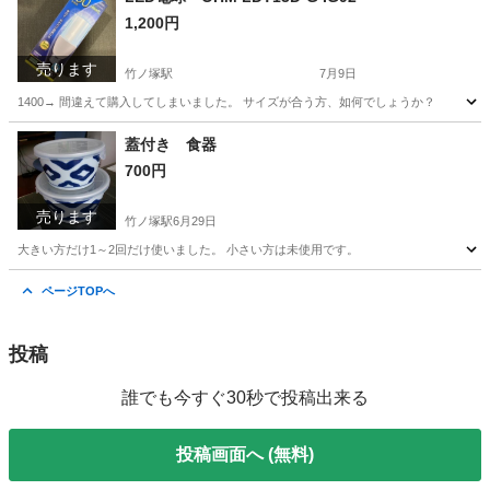
1,200円
売ります
竹ノ塚駅
7月9日
1400→ 間違えて購入してしまいました。 サイズが合う方、如何でしょうか？
東京
足立区
竹ノ塚駅
ヘアケア
LED電球
蓋付き 食器
700円
売ります
竹ノ塚駅
6月29日
大きい方だけ1～2回だけ使いました。 小さい方は未使用です。
東京
足立区
竹ノ塚駅
生活雑貨
ページTOPへ
投稿
誰でも今すぐ30秒で投稿出来る
投稿画面へ (無料)