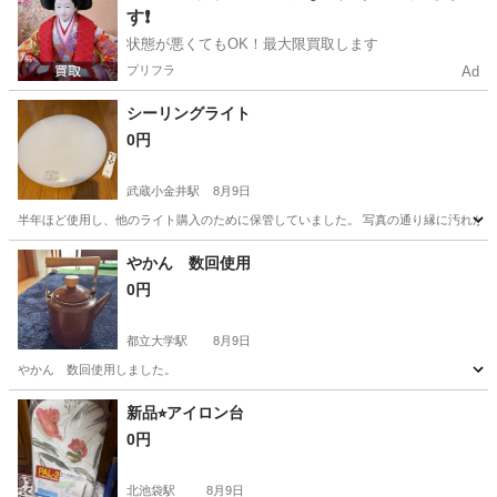
す❗️
状態が悪くてもOK！最大限買取します
プリフラ
Ad
シーリングライト
0円
武蔵小金井駅
8月9日
半年ほど使用し、他のライト購入のために保管していました。 写真の通り縁に汚れがあり
東京
小金井市
武蔵小金井駅
食器
やかん 数回使用
0円
都立大学駅
8月9日
やかん 数回使用しました。
東京
目黒区
都立大学駅
調理器具
新品⭐︎アイロン台
0円
北池袋駅
8月9日