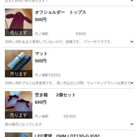
おまとめ買い割引あります！
東京
足立区
竹ノ塚駅
バッグ
オフショルダー トップス
500円
売ります
竹ノ塚駅
8月6日
1000→500 あまり着用していないので、綺麗です。 フリーサイズです。
東京
足立区
竹ノ塚駅
トレーナー
マット
500円
売ります
竹ノ塚駅
7月22日
1000→500 アルミは未使用です。 黒い方は少しの間、ウォーキングマシンを乗せてい
東京
足立区
竹ノ塚駅
その他
マット
空き箱 2個セット
600円
売ります
竹ノ塚駅
6月10日
蓋が磁石になっています
東京
足立区
竹ノ塚駅
その他
磁石
LED電球 OHM LDT13D-G IG92