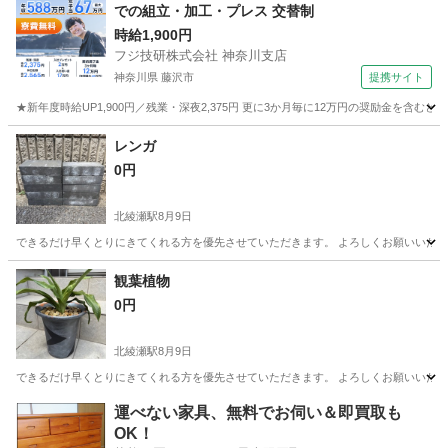
での組立・加工・プレス 交替制
時給1,900円
フジ技研株式会社 神奈川支店
神奈川県 藤沢市
提携サイト
★新年度時給UP1,900円／残業・深夜2,375円 更に3か月毎に12万円の奨励金を含む
神奈川
藤沢市
その他
レンガ
0円
北綾瀬駅
8月9日
できるだけ早くとりにきてくれる方を優先させていただきます。 よろしくお願いいた
東京
足立区
北綾瀬駅
家庭用品
観葉植物
0円
北綾瀬駅
8月9日
できるだけ早くとりにきてくれる方を優先させていただきます。 よろしくお願いいた
東京
足立区
北綾瀬駅
家庭用品
観葉植物
運べない家具、無料でお伺い＆即買取も
OK！