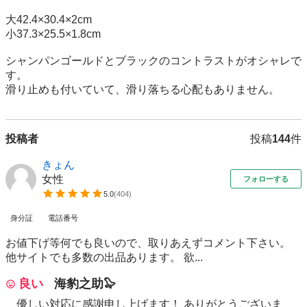
大42.4×30.4×2cm

小37.3×25.5×1.8cm

シャンパンゴールドとブラックのコントラストがオシャレで
す。

滑り止めも付いていて、滑り落ちる心配もありません。
投稿者
投稿
144
件
きょん
女性
フォローする
5.0
(
404
)
身分証
電話番号
お値下げ等何でも良いので、取りあえずコメント下さい。
他サイトでも多数の出品あります。 欲...
良い
海豹之助🦭
優しい対応に感謝申し上げます！ ありがとうございま