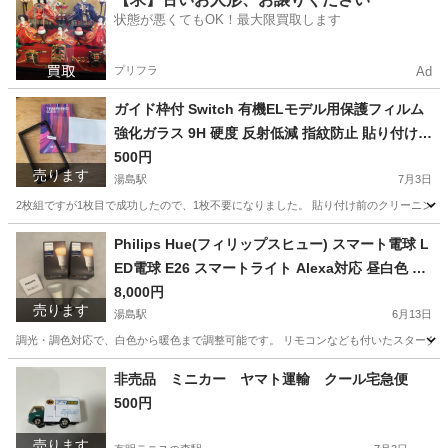
状態が悪くてもOK！最大限買取します
プリフラ
Ad
ガイド枠付 Switch 有機ELモデル用保護フィルム
強化ガラス 9H 硬度 反射低減 指紋防止 貼り付け簡
単
500円
売ります
湯島駅
7月3日
2枚組ですが1枚目で成功したので、1枚不要になりました。 貼り付け前のクリーニン
東京
文京区
湯島駅
生活雑貨
Switch
Philips Hue(フィリップスヒュー) スマート電球 L
ED電球 E26 スマートライト Alexa対応 昼白色 電
球色 60W形相当 照明 ランプ 調光 Echo Google
8,000円
売ります
Home Siri 【日本正規品】 ホワイトグラデーショ
湯島駅
6月13日
ン Bluetooth+Zigbee ２こセット
調光・調色対応で、白色から暖色まで調整可能です。 リモコンなども付いたスターターセットも出品しております
東京
文京区
湯島駅
照明器具
Philips Hue
非売品 ミニカー ヤマト運輸 クール宅急便
500円
売ります