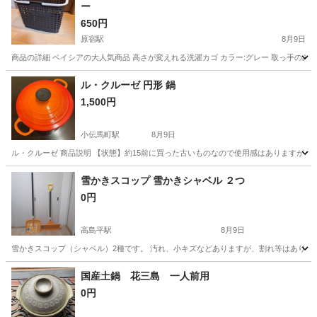
ー
650円
原宿駅
8月9日
商品の詳細 ベイシアの大人気商品 高さが変えれる洗濯カゴ カラー:グレー 取っ手のみホワイト M
東京
渋谷区
原宿駅
洗濯用品
ル・クルーゼ 円形 鍋
1,500円
小伝馬町駅
8月9日
ル・クルーゼ 商品説明 【状態】約15前に買った古いものなので使用感はありますが、
東京
小伝馬町駅
調理器具
雪かきスコップ 雪かきシャベル ２つ
0円
高島平駅
8月9日
雪かきスコップ（シャベル）2種です。 汚れ、小キズなどありますが、割れ等はありません。 [サイズ]
東京
板橋区
高島平駅
掃除用具
国産土鍋 花三島 一人前用
0円