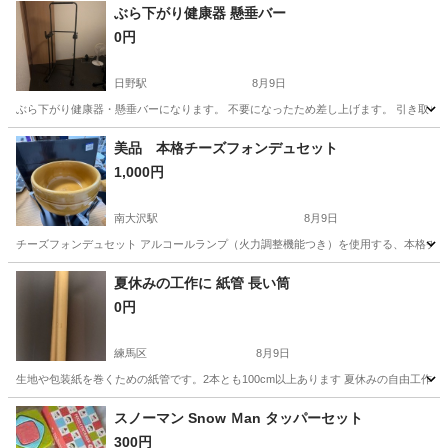
ぶら下がり健康器 懸垂バー
0円
日野駅
8月9日
ぶら下がり健康器・懸垂バーになります。 不要になったため差し上げます。 引き取り
東京
日野市
日野駅
生活雑貨
ぶら下がり健康器
美品 本格チーズフォンデュセット
1,000円
南大沢駅
8月9日
チーズフォンデュセット アルコールランプ（火力調整機能つき）を使用する、本格チー
東京
八王子市
南大沢駅
調理器具
夏休みの工作に 紙管 長い筒
0円
練馬区
8月9日
生地や包装紙を巻くための紙管です。2本とも100cm以上あります 夏休みの自由工作の
東京
練馬区
ラッピング用品
紙管
スノーマン Snow Ｍan タッパーセット
300円