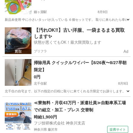
鐘ヶ淵駅
8月9日
新品未使用 中に小さいタッパが入っている ６個セットです。 取りに来られたら幸いで
東京
墨田区
鐘ヶ淵駅
生活雑貨
タッパーセット
【汚れOK‼️】古い洋服、一袋まるまる買取
します✨
状態が悪くてもOK！最大限買取します
プリフラ
Ad
掃除用具 クイックルワイパー【8/26夜〜8/27早朝
限定】
0円
北千住駅
8月9日
北千住の自宅まで、以下の指定の日程に取りに来てくれる方限定でお譲りします。 ・8/26
東京
足立区
北千住駅
掃除用具
≪寮無料・月収43万円・派遣社員≫自動車系工場
での組立・加工・プレス 交替制
時給1,900円
フジ技研株式会社 神奈川支店
神奈川県 藤沢市
提携サイト