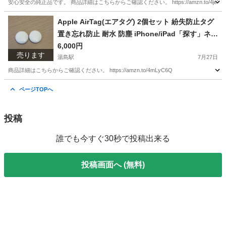
安心安全の純正品です。 商品詳細はこちらからご確認ください。 https://amzn.to/4jeYD
東京
文京区
湯島駅
その他
18V
Apple AirTag(エアタグ) 2個セット 紛失防止タグ
置き忘れ防止 耐水 防塵 iPhone/iPad「探す」ネッ
トワーク対応
6,000円
売ります
湯島駅
7月27日
商品詳細はこちらからご確認ください。 https://amzn.to/4mLyC6Q
東京
文京区
湯島駅
その他
エアタグ
ページTOPへ
投稿
誰でも今すぐ30秒で投稿出来る
投稿画面へ (無料)