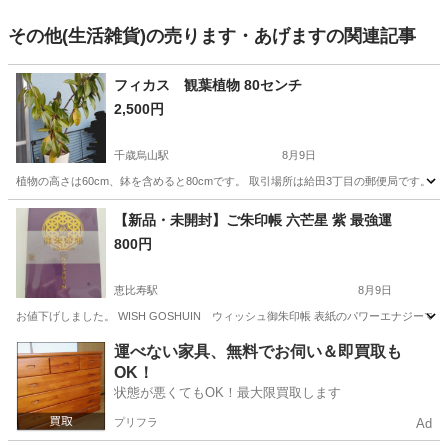
その他(生活雑貨)の売ります・あげますの関連記事
フィカス 観葉植物 80センチ
2,500円
千歳烏山駅
8月9日
植物の高さは60cm、鉢を含めると80cmです。 取引場所は給田3丁目の郵便局です。
東京
世田谷区
千歳烏山駅
家庭用品
【新品・未開封】ご朱印帳 六芒星 紫 最強運
800円
恵比寿駅
8月9日
お値下げしました。 WISH GOSHUIN ウィッシュ御朱印帳 表紙のパワーエナジーマー
東京
渋谷区
恵比寿駅
その他
ご朱印
運べない家具、無料でお伺い＆即買取も
OK！
状態が悪くてもOK！最大限買取します
プリフラ
Ad