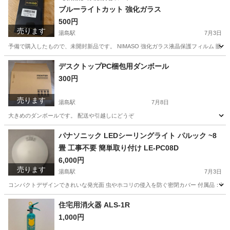
ブルーライトカット 強化ガラス
500円
売ります
湯島駅
7月3日
予備で購入したもので、未開封新品です。 NIMASO 強化ガラス液晶保護フィルム 眼精疲
東京
文京区
湯島駅
生活雑貨
予備
デスクトップPC梱包用ダンボール
300円
売ります
湯島駅
7月8日
大きめのダンボールです。 配送や引越しにどうぞ
東京
文京区
湯島駅
その他
ダンボール
パナソニック LEDシーリングライト パルック ~8
畳 工事不要 簡単取り付け LE-PC08D
6,000円
売ります
湯島駅
7月3日
コンパクトデザインできれいな発光面 虫やホコリの侵入を防ぐ密閉カバー 付属品：専用リモコン
東京
文京区
湯島駅
照明器具
取り付け
住宅用消火器 ALS-1R
1,000円