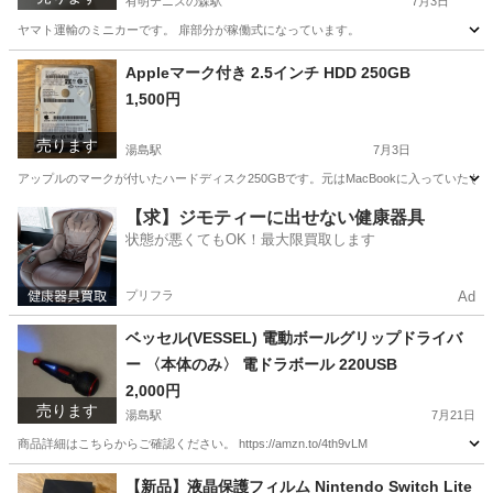
有明テニスの森駅
7月3日
ヤマト運輸のミニカーです。 扉部分が稼働式になっています。
東京
江東区
有明テニスの森駅
ミニカー
ヤマト運輸
Appleマーク付き 2.5インチ HDD 250GB
1,500円
売ります
湯島駅
7月3日
アップルのマークが付いたハードディスク250GBです。元はMacBookに入っていた
東京
文京区
湯島駅
パソコン
2.5インチ
【求】ジモティーに出せない健康器具
状態が悪くてもOK！最大限買取します
プリフラ
Ad
ベッセル(VESSEL) 電動ボールグリップドライバ
ー 〈本体のみ〉 電ドラボール 220USB
2,000円
売ります
湯島駅
7月21日
商品詳細はこちらからご確認ください。 https://amzn.to/4th9vLM
東京
文京区
湯島駅
その他
ドラボール
【新品】液晶保護フィルム Nintendo Switch Lite