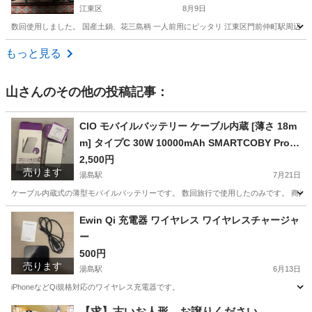
江東区
8月9日
数回使用しました。 国産土鍋、花三島柄 一人前用にピッタリ 江東区門前仲町駅周辺
東京
江東区
調理器具
もっと見る
山
さんのその他の投稿記事：
CIO モバイルバッテリー ケーブル内蔵 [薄さ 18m
m] タイプC 30W 10000mAh SMARTCOBY Pro S
LIM CABLE
2,500円
売ります
湯島駅
7月21日
ケーブル内蔵式の薄型モバイルバッテリーです。 数回旅行で使用したのみです。 商品詳細はこちらから
東京
文京区
湯島駅
その他
CIO
Ewin Qi 充電器 ワイヤレス ワイヤレスチャージャ
ー
500円
売ります
湯島駅
6月13日
iPhoneなどQi規格対応のワイヤレス充電器です。
東京
文京区
湯島駅
周辺機器
Ewin
【求】古いお人形、お譲りください