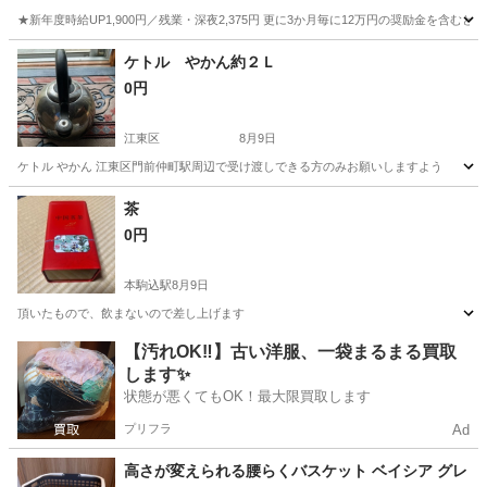
★新年度時給UP1,900円／残業・深夜2,375円 更に3か月毎に12万円の奨励金を含む
神奈川
藤沢市
その他
ケトル やかん約２Ｌ
0円
江東区
8月9日
ケトル やかん 江東区門前仲町駅周辺で受け渡しできる方のみお願いしますよう
東京
江東区
調理器具
茶
0円
本駒込駅
8月9日
頂いたもので、飲まないので差し上げます
東京
文京区
本駒込駅
食器
【汚れOK‼️】古い洋服、一袋まるまる買取
します✨
状態が悪くてもOK！最大限買取します
プリフラ
Ad
高さが変えられる腰らくバスケット ベイシア グレ