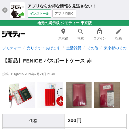
アプリならお得な情報を見逃さない！
インストール
アプリで開く
地元の掲示板 ジモティー 東京版
東京都
検索
ログイン
投稿
ジモティー
売ります・あげます
生活雑貨
その他
東京都のその
【新品】FENICE パスポートケース 赤
投稿ID: 1gba95
2026年7月21日 21:40
200円
価格