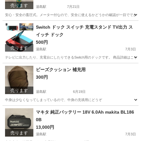
売ります
湯島駅
7月21日
安心・安全の畜圧式。メーター付なので、安全に使えるかどうかの確認が一目でできます。 ホ
東京
文京区
湯島駅
その他
消火器
Switch ドック スイッチ 充電スタンド TV出力 ス
イッチ ドック
500円
売ります
湯島駅
7月3日
テレビに出力したり、充電台にしたりできるSwitch用のドックです。 商品詳細はこちらからご確認くだ
東京
文京区
湯島駅
テレビゲーム
Switch
ビーズクッション 補充用
300円
売ります
湯島駅
6月19日
中身は少なくなってしまっているので、中身の充填用にどうぞ
東京
文京区
湯島駅
ソファ
ビーズクッション
マキタ 純正バッテリー 18V 6.0Ah makita BL186
0B
13,000円
売ります
湯島駅
7月3日