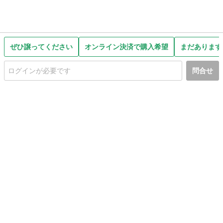
ぜひ譲ってください
オンライン決済で購入希望
まだあります
問合せ
初めての方へ
利用規約
プライバシーポリシー
プライバシー・ステートメント
健全化に資する運用方針
お問い合わせ
運営会社
サイトマップ
ご利用ガイド
フリーワードで探す
PC版で表示
都道府県選択