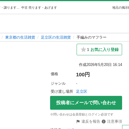
手編みのマフラー (はる) 足立の生活雑貨の中古あげます・譲ります｜ジモティーで不用品の処分
中古
売ります・あげます
地元の掲示
東京都の生活雑貨
足立区の生活雑貨
手編みのマフラー
1
お気に入り登録
作成
2026年5月20日 16:14
価格
100円
ジャンル
-
受け渡し場所
足立区
投稿者にメールで問い合わせ
※問い合わせは会員登録とログイン必須です
違反を報告
注意事項