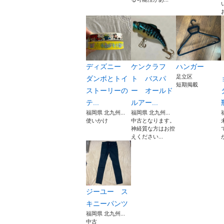
ディズニー
ケンクラフ
ハンガー
足立区
ダンボとトイ
ト バスパ
短期掲載
ストーリーの
ー オールド
テ...
ルアー...
福岡県 北九州...
福岡県 北九州...
使いかけ
中古となります。
神経質な方はお控
えください...
ジーユー ス
キニーパンツ
福岡県 北九州...
中古