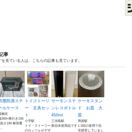
記事
ますを見ている人は、こちらの記事も見ています。
防塵防滴スチ
トイストーリ
サーモンステ
ケーキスタン
ールケース
ー 文具セッ
ンレスボトル
ド お皿 大
葛飾区
ト
450ml
皿
幅300×奥行き155
小平駅
三河島駅
用賀駅
×高さ190 耐荷重
トイ・ストーリー
新品未使用品です
1.2回の使用で自
...
のロッツォがデザ
宅保管していまし