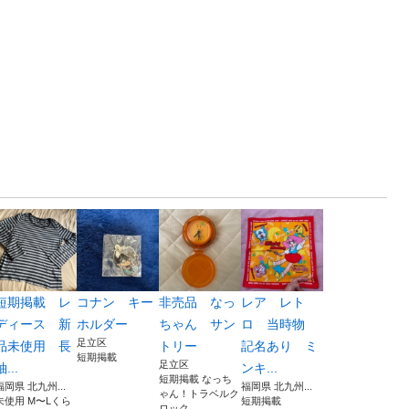
短期掲載 レ
コナン キー
非売品 なっ
レア レト
ディース 新
ホルダー
ちゃん サン
ロ 当時物
足立区
品未使用 長
トリー
記名あり ミ
短期掲載
足立区
袖...
ンキ...
短期掲載 なっち
福岡県 北九州...
福岡県 北九州...
ゃん！トラベルク
未使用 M〜Lくら
短期掲載
ロック ...