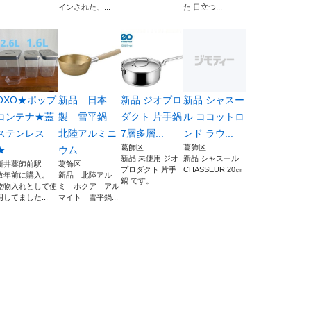
インされた、...
た 目立つ...
OXO★ポップ
新品 日本
新品 ジオプロ
新品 シャスー
コンテナ★蓋
製 雪平鍋
ダクト 片手鍋
ル ココットロ
ステンレス
北陸アルミニ
7層多層...
ンド ラウ...
葛飾区
葛飾区
★...
ウム...
新品 未使用 ジオ
新品 シャスール
新井薬師前駅
葛飾区
プロダクト 片手
CHASSEUR 20㎝
数年前に購入。
新品 北陸アル
鍋 です。...
...
乾物入れとして使
ミ ホクア アル
用してました...
マイト 雪平鍋...