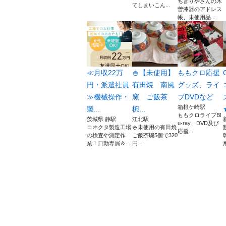
ちきりやさんの木
てしまいこん...
曽漆器のアドレス
帳、未使用品...
≪月収22万
🍚【未使用】
ももクロ応援
円・派遣社員
有田焼 南風
グッズ、ライ
≫機械操作・
窯 ご飯茶
ブDVDなど
箱根ケ崎駅
製...
椀...
ももクロライブBl
茨城県 静駅
江北駅
u-ray、DVD及び
コネクタ製造工場
🍚未使用の有田焼
応援...
の検査や測定作
ご飯茶碗5個で320
業！日勤専属＆...
円 ...