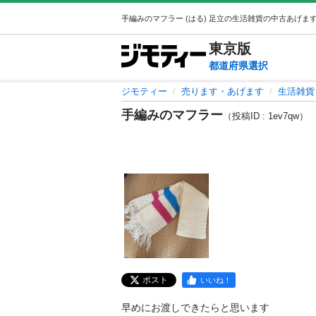
東京
版
都道府県選択
ジモティー
売ります・あげます
生活雑貨
手編みのマフラー
（投稿ID : 1ev7qw）
ポスト
いいね！
早めにお渡しできたらと思います
