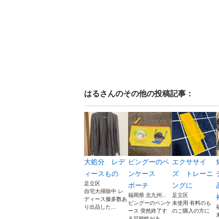
はる
さんのその他の投稿記事：
大処分 レデ
ピングーのペ
エクササイ
ィースもの
ンケース
ズ トレーニ
足立区
ポーチ
ングに
自宅大掃除中 レ
福岡県 北九州...
足立区
ディース服多数あ
ピングーのペンケ
未使用 有料のも
り出品した...
ース 突然終了す
のご購入の方に
る可能性があ...