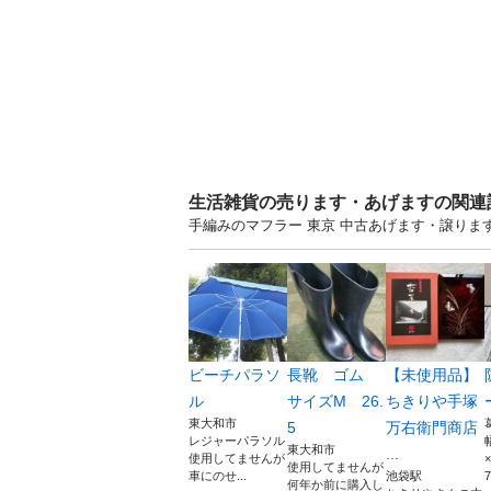
生活雑貨の売ります・あげますの関連
手編みのマフラー 東京 中古あげます・譲り
ビーチパラソ
長靴 ゴム
【未使用品】
ル
サイズM 26.
ちきりや手塚
東大和市
5
万右衛門商店
レジャーパラソル
東大和市
...
使用してませんが
使用してませんが
車にのせ...
池袋駅
7
何年か前に購入し