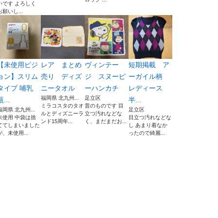
いです よろしく
お願いし...
【未使用ピジ
レア まとめ
ヴィンテー
短期掲載 ア
ョン】スリム
売り ディズ
ジ スヌーピ
ーガイル柄
タイプ 哺乳
ニータオル
ーハンカチ
レディース
福岡県 北九州...
足立区
瓶...
半...
ミラコスタのタオ
昔のものです 目
福岡県 北九州...
足立区
ルとディズニーラ
立つ汚れなどな
未使用 中袋は捨
目立つ汚れなどな
ンド15周年...
く、まだまだお...
ててしまいました
し あまり着なか
が、未使用...
ったので綺麗...