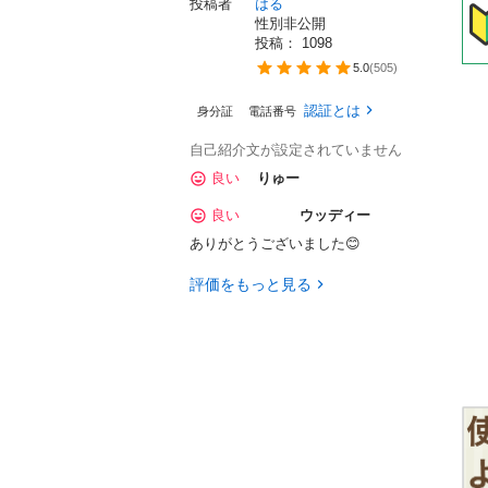
投稿者
はる
性別非公開
投稿： 
1098
5.0
(
505
)
認証とは
身分証
電話番号
自己紹介文が設定されていません
良い
りゅー
良い
ウッディー
ありがとうございました😊
評価をもっと見る